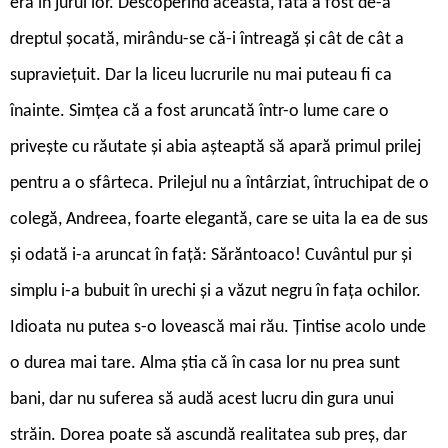
era în jurul lor. Descoperind aceasta, fata a fost de-a
dreptul șocată, mirându-se că-i întreagă și cât de cât a
supraviețuit. Dar la liceu lucrurile nu mai puteau fi ca
înainte. Simțea că a fost aruncată într-o lume care o
privește cu răutate și abia așteaptă să apară primul prilej
pentru a o sfârteca. Prilejul nu a întârziat, întruchipat de o
colegă, Andreea, foarte elegantă, care se uita la ea de sus
și odată i-a aruncat în față: Sărăntoaco! Cuvântul pur și
simplu i-a bubuit în urechi și a văzut negru în fața ochilor.
Idioata nu putea s-o lovească mai rău. Țintise acolo unde
o durea mai tare. Alma știa că în casa lor nu prea sunt
bani, dar nu suferea să audă acest lucru din gura unui
străin. Dorea poate să ascundă realitatea sub preș, dar