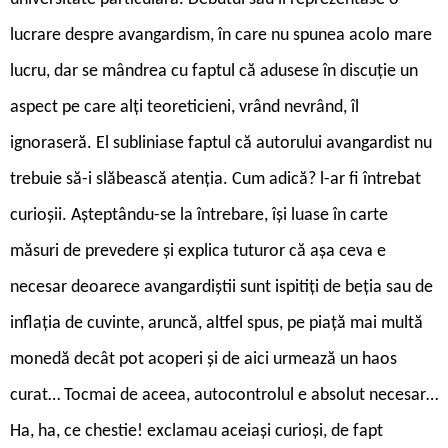
lucrare despre avangardism, în care nu spunea acolo mare
lucru, dar se mândrea cu faptul că adusese în discuție un
aspect pe care alți teoreticieni, vrând nevrând, îl
ignoraseră. El subliniase faptul că autorului avangardist nu
trebuie să-i slăbească atenția. Cum adică? l-ar fi întrebat
curioșii. Așteptându-se la întrebare, își luase în carte
măsuri de prevedere și explica tuturor că așa ceva e
necesar deoarece avangardiștii sunt ispitiți de beția sau de
inflația de cuvinte, aruncă, altfel spus, pe piață mai multă
monedă decât pot acoperi și de aici urmează un haos
curat… Tocmai de aceea, autocontrolul e absolut necesar…
Ha, ha, ce chestie! exclamau aceiași curioși, de fapt