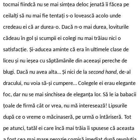
tocmai fiindcă nu se mai simțea deloc jenată îi făcea pe
ceilalți să nu mai fie tentați s-o lovească acolo unde
credeau ei că ar durea-o. Dacă n-o mai durea, loviturile
cădeau în gol și scumpii ei colegi nu mai trăiau nici o
satisfacție. Și-aducea aminte că era în ultimele clase de
liceu și nu ieșea cu săptămânile din aceeași pereche de
blugi. Dacă nu avea alta… Și nici de la
second hand
, de-al
dracului, nu voia să-și cumpere… Colegele ei erau elegante
foc, dar nu se mai sinchisea de eleganța lor. Să le ia babacii
țoale de firmă cât or vrea, nu mă interesează! Lipsurile
după ce o vreme o măcinaseră, pe urmă o întăriseră. Tot
pe atunci, tatăl ei care încă mai trăia îi spusese că aceasta
a fost cea mai mare nerozie comisă imediat după revoluția