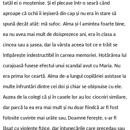
tatăl ei o moștenise. Și el plecase într-o seară când
aproape că ochii îi ieșiseră din cap și nu era în stare să
spună decât atât: mă sufoc. Alma și-l amintea foarte bine,
ea nu avea mai mult de doisprezece ani, era în clasa a
cincea sau a șasea, dar la vârsta aceea tot ce e trăit se
întipărește indestructibil în carnea memoriei. Hotărârea lui
curajoasă fusese efectul unui scandal avut cu Maria. Nu
era prima lor ceartă. Alma de-a lungul copilăriei asistase la
multe înfruntări dintre cei doi și chiar se obișnuise cu ele.
Auzea de la colegi că și în casele lor au loc ciocniri similare,
dar parcă la ea era mai mult și nu doar fiindcă ar fi fost
folosite cuvinte mai urâte sau, Doamne ferește, s-ar fi
lăsat cu violențe fizice, dar întunecările care precedau sau