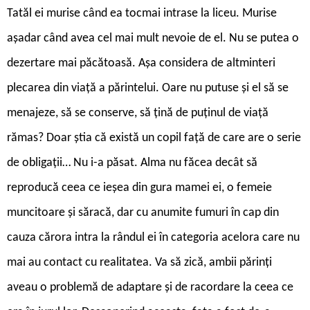
Tatăl ei murise când ea tocmai intrase la liceu. Murise
așadar când avea cel mai mult nevoie de el. Nu se putea o
dezertare mai păcătoasă. Așa considera de altminteri
plecarea din viață a părintelui. Oare nu putuse și el să se
menajeze, să se conserve, să țină de puținul de viață
rămas? Doar știa că există un copil față de care are o serie
de obligații… Nu i-a păsat. Alma nu făcea decât să
reproducă ceea ce ieșea din gura mamei ei, o femeie
muncitoare și săracă, dar cu anumite fumuri în cap din
cauza cărora intra la rândul ei în categoria acelora care nu
mai au contact cu realitatea. Va să zică, ambii părinți
aveau o problemă de adaptare și de racordare la ceea ce