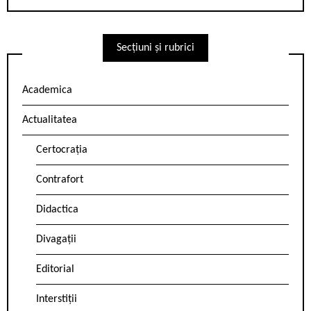
Secțiuni și rubrici
Academica
Actualitatea
Certocrația
Contrafort
Didactica
Divagații
Editorial
Interstiții