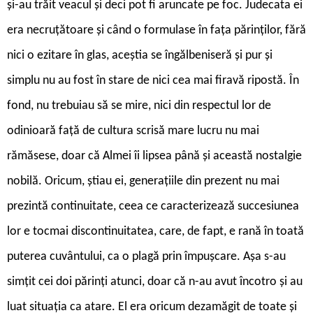
și-au trăit veacul și deci pot fi aruncate pe foc. Judecata ei
era necruțătoare și când o formulase în fața părinților, fără
nici o ezitare în glas, aceștia se îngălbeniseră și pur și
simplu nu au fost în stare de nici cea mai firavă ripostă. În
fond, nu trebuiau să se mire, nici din respectul lor de
odinioară față de cultura scrisă mare lucru nu mai
rămăsese, doar că Almei îi lipsea până și această nostalgie
nobilă. Oricum, știau ei, generațiile din prezent nu mai
prezintă continuitate, ceea ce caracterizează succesiunea
lor e tocmai discontinuitatea, care, de fapt, e rană în toată
puterea cuvântului, ca o plagă prin împușcare. Așa s-au
simțit cei doi părinți atunci, doar că n-au avut încotro și au
luat situația ca atare. El era oricum dezamăgit de toate și