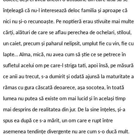
înțeleagă că nu-l interesează deloc familia și aproape că
nici nu și-o recunoaște. Pe noptieră erau stivuite mai multe
cărți, alături de care se aflau perechea de ochelari, stiloul,
un caiet, precum și paharul nelipsit, umplut fie cu vin, fie cu
lapte… Alma, mică, nu avea cum să știe ce se petrece în
sufletul acelui om pe care-l striga tati, apoi însă, pe măsură
ce anii au trecut, s-a dumirit și odată ajunsă la maturitate a
rămas cu gura căscată deoarece, așa socotea, în toată
lumea nu putea să existe om mai lucid și în același timp
mai desprins de realitatea din jur. De la sine înțeles, și-a
spus ea după ce s-a mărit, un om care e rupt între
asemenea tendințe divergente nu are cum s-o ducă mult.