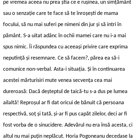
pe vremea aceea nu prea știa ce e rușinea, un simțământ
sau o senzație care te face să te înroșești de mama
focului, să nu mai suferi pe nimeni din jur și să intri în
pământ. S-a uitat adânc în ochii mamei care nu i-a mai
spus nimic. Îi răspundea cu aceeași privire care exprima
neputință și resemnare. Ce să facem?, părea ea să-i
comunice non-verbal. Asta-i situația. Și în continuarea
acestei mărturisiri mute venea secvența cea mai
dureroasă: Dacă deșteptul de taică-tu s-a dus pe lumea
ailaltă! Reproșul ar fi dat oricui de bănuit că persoana
respectivă, soț și tată, și-ar fi pus capăt zilelor, deci ar fi
fost vorba de o sinucidere. Adevărul nu era însă acesta, ci
altul nu mai puțin neplăcut. Horia Pogoneanu decedase la