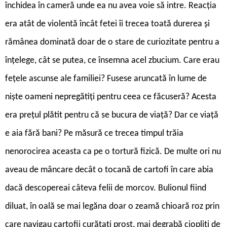
închidea în cameră unde ea nu avea voie să intre. Reacția
era atât de violentă încât fetei îi trecea toată durerea și
rămânea dominată doar de o stare de curiozitate pentru a
înțelege, cât se putea, ce însemna acel zbucium. Care erau
fețele ascunse ale familiei? Fusese aruncată în lume de
niște oameni nepregătiți pentru ceea ce făcuseră? Acesta
era prețul plătit pentru că se bucura de viață? Dar ce viață
e aia fără bani? Pe măsură ce trecea timpul trăia
nenorocirea aceasta ca pe o tortură fizică. De multe ori nu
aveau de mâncare decât o tocană de cartofi în care abia
dacă descopereai câteva felii de morcov. Bulionul fiind
diluat, în oală se mai legăna doar o zeamă chioară roz prin
care navigau cartofii curățați prost, mai degrabă ciopliți de