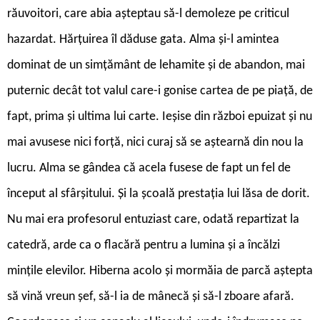
răuvoitori, care abia așteptau să-l demoleze pe criticul
hazardat. Hărțuirea îl dăduse gata. Alma și-l amintea
dominat de un simțământ de lehamite și de abandon, mai
puternic decât tot valul care-i gonise cartea de pe piață, de
fapt, prima și ultima lui carte. Ieșise din război epuizat și nu
mai avusese nici forță, nici curaj să se aștearnă din nou la
lucru. Alma se gândea că acela fusese de fapt un fel de
început al sfârșitului. Și la școală prestația lui lăsa de dorit.
Nu mai era profesorul entuziast care, odată repartizat la
catedră, arde ca o flacără pentru a lumina și a încălzi
mințile elevilor. Hiberna acolo și mormăia de parcă aștepta
să vină vreun șef, să-l ia de mânecă și să-l zboare afară.