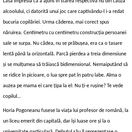
Lăsa impresia că a ajuns în starea respectivă nu din cauza
alcoolului, ci datorită unui joc care captivându-l i-a redat
bucuria copilăriei. Urma căderea, mai corect spus
năruirea. Centimetru cu centimetru construcția persoanei
sale se surpa. Nu cădea, nu se prăbușea, era ca o tasare
lentă până la orizontală. Parcă pierdea a treia dimensiune
și se mulțumea să trăiască bidimensional. Nemaiputând să
se ridice în picioare, o lua spre pat în patru labe. Alma o
auzea pe mama ei care țipa la el: Nu ți-e rușine? Te vede
copilul…
Horia Pogoneanu fusese la viața lui profesor de română, la
un liceu emerit din capitală, dar își luase ore și la o
universitate particulară. Debutul său îl reprezentase o