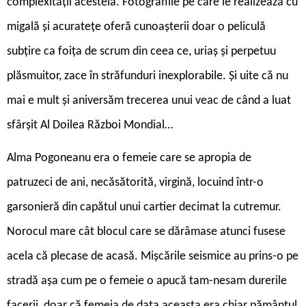
complexității acesteia. Fotografiile pe care le realizează cu
migală și acuratețe oferă cunoașterii doar o peliculă
subțire ca foița de scrum din ceea ce, uriaș și perpetuu
plăsmuitor, zace în străfunduri inexplorabile. Și uite că nu
mai e mult și aniversăm trecerea unui veac de când a luat
sfârșit Al Doilea Război Mondial…
Alma Pogoneanu era o femeie care se apropia de
patruzeci de ani, necăsătorită, virgină, locuind într-o
garsonieră din capătul unui cartier decimat la cutremur.
Norocul mare cât blocul care se dărâmase atunci fusese
acela că plecase de acasă. Mișcările seismice au prins-o pe
stradă așa cum pe o femeie o apucă tam-nesam durerile
facerii, doar că femeia de data aceasta era chiar pământul