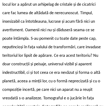
locul lor a apărut un arhipelag de cristale și de cicatrici
care fac lumea de altădată de nerecunoscut. Timpul,
insesizabil ca întotdeauna, lucrase și acum fără nici un
avertisment. Oamenii nici nu-și dăduseră seama ce se
poate întâmpla. S-au pomenit cu toate date peste cap,
neputincioși în fața valului de transformări, care invadase
teritoriul lor lipsit de apărare. Ce era acest teritoriu? Nu
doar construcții și peisaje, universul vizibil și aparent
indestructibil, ci și tot ceea ce era nevăzut și forma o altă
planetă, aceea a minții lor, cu o formă neprecizată și cu o
compoziție incertă, pe care nici un aparat nu a reușit
vreodată s-o analizeze. Tomograful e o jucărie în fața