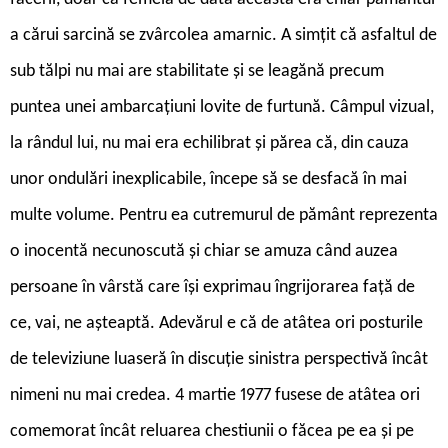
a cărui sarcină se zvârcolea amarnic. A simțit că asfaltul de
sub tălpi nu mai are stabilitate și se leagănă precum
puntea unei ambarcațiuni lovite de furtună. Câmpul vizual,
la rândul lui, nu mai era echilibrat și părea că, din cauza
unor ondulări inexplicabile, începe să se desfacă în mai
multe volume. Pentru ea cutremurul de pământ reprezenta
o inocentă necunoscută și chiar se amuza când auzea
persoane în vârstă care își exprimau îngrijorarea față de
ce, vai, ne așteaptă. Adevărul e că de atâtea ori posturile
de televiziune luaseră în discuție sinistra perspectivă încât
nimeni nu mai credea. 4 martie 1977 fusese de atâtea ori
comemorat încât reluarea chestiunii o făcea pe ea și pe