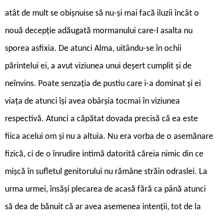
atât de mult se obișnuise să nu-și mai facă iluzii încât o
nouă decepție adăugată mormanului care-l asalta nu
sporea asfixia. De atunci Alma, uitându-se în ochii
părintelui ei, a avut viziunea unui deșert cumplit și de
neînvins. Poate senzația de pustiu care i-a dominat și ei
viața de atunci își avea obârșia tocmai în viziunea
respectivă. Atunci a căpătat dovada precisă că ea este
fiica acelui om și nu a altuia. Nu era vorba de o asemănare
fizică, ci de o înrudire intimă datorită căreia nimic din ce
mișcă în sufletul genitorului nu rămâne străin odraslei. La
urma urmei, însăși plecarea de acasă fără ca până atunci
să dea de bănuit că ar avea asemenea intenții, tot de la