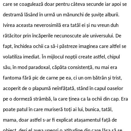
care se coagulează doar pentru câteva secunde iar apoi se
destramă lăsând în urmă un mănunchi de șuvițe alburii.
Ivirea aceasta neverosimilă era tatăl ei și nu vreun duh
rătăcitor prin încăperile necunoscute ale universului. De
fapt, închidea ochii ca să-i păstreze imaginea care altfel se
volatiliza imediat. În mijlocul nopții create astfel, chipul
său, în mod paradoxal, căpăta consistență, nu mai era
fantoma fără pic de carne pe ea, ci un om bătrân și trist,
acoperit de o plapumă neînfățată, stând în capul oaselor
pe o dormeză strâmbă, la care ținea ca la ochii din cap. Era
poate patul în care muriseră toți ai lui, bunica, tatăl,
mama, doar astfel s-ar fi explicat atașamentul față de
obiect, deși el avea uneori o atitudine din care lăsa să se