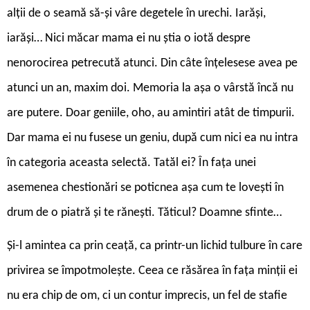
alții de o seamă să-și vâre degetele în urechi. Iarăși,
iarăși… Nici măcar mama ei nu știa o iotă despre
nenorocirea petrecută atunci. Din câte înțelesese avea pe
atunci un an, maxim doi. Memoria la așa o vârstă încă nu
are putere. Doar geniile, oho, au amintiri atât de timpurii.
Dar mama ei nu fusese un geniu, după cum nici ea nu intra
în categoria aceasta selectă. Tatăl ei? În fața unei
asemenea chestionări se poticnea așa cum te lovești în
drum de o piatră și te rănești. Tăticul? Doamne sfinte…
Și-l amintea ca prin ceață, ca printr-un lichid tulbure în care
privirea se împotmolește. Ceea ce răsărea în fața minții ei
nu era chip de om, ci un contur imprecis, un fel de stafie