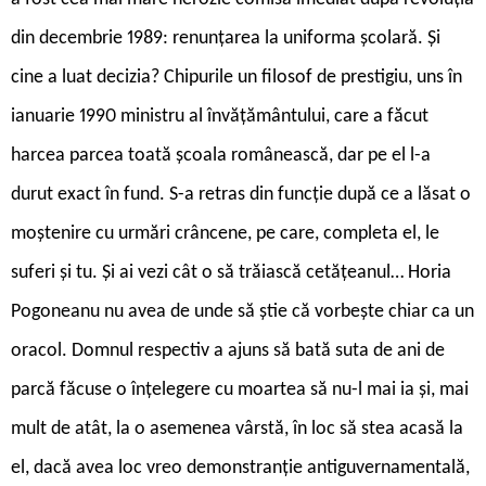
din decembrie 1989: renunțarea la uniforma școlară. Și
cine a luat decizia? Chipurile un filosof de prestigiu, uns în
ianuarie 1990 ministru al învățământului, care a făcut
harcea parcea toată școala românească, dar pe el l-a
durut exact în fund. S-a retras din funcție după ce a lăsat o
moștenire cu urmări crâncene, pe care, completa el, le
suferi și tu. Și ai vezi cât o să trăiască cetățeanul… Horia
Pogoneanu nu avea de unde să știe că vorbește chiar ca un
oracol. Domnul respectiv a ajuns să bată suta de ani de
parcă făcuse o înțelegere cu moartea să nu-l mai ia și, mai
mult de atât, la o asemenea vârstă, în loc să stea acasă la
el, dacă avea loc vreo demonstranție antiguvernamentală,