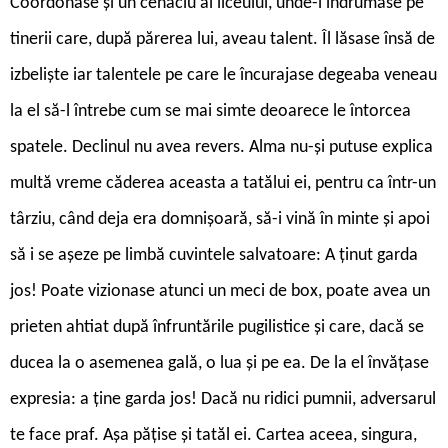
Coordonase și un cenaclu al liceului, unde-i îndrumase pe
tinerii care, după părerea lui, aveau talent. Îl lăsase însă de
izbeliște iar talentele pe care le încurajase degeaba veneau
la el să-l întrebe cum se mai simte deoarece le întorcea
spatele. Declinul nu avea revers. Alma nu-și putuse explica
multă vreme căderea aceasta a tatălui ei, pentru ca într-un
târziu, când deja era domnișoară, să-i vină în minte și apoi
să i se așeze pe limbă cuvintele salvatoare: A ținut garda
jos! Poate vizionase atunci un meci de box, poate avea un
prieten ahtiat după înfruntările pugilistice și care, dacă se
ducea la o asemenea gală, o lua și pe ea. De la el învățase
expresia: a ține garda jos! Dacă nu ridici pumnii, adversarul
te face praf. Așa pățise și tatăl ei. Cartea aceea, singura,