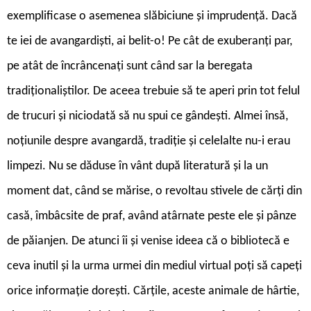
exemplificase o asemenea slăbiciune și imprudență. Dacă
te iei de avangardiști, ai belit-o! Pe cât de exuberanți par,
pe atât de încrâncenați sunt când sar la beregata
tradiționaliștilor. De aceea trebuie să te aperi prin tot felul
de trucuri și niciodată să nu spui ce gândești. Almei însă,
noțiunile despre avangardă, tradiție și celelalte nu-i erau
limpezi. Nu se dăduse în vânt după literatură și la un
moment dat, când se mărise, o revoltau stivele de cărți din
casă, îmbâcsite de praf, având atârnate peste ele și pânze
de păianjen. De atunci îi și venise ideea că o bibliotecă e
ceva inutil și la urma urmei din mediul virtual poți să capeți
orice informație dorești. Cărțile, aceste animale de hârtie,