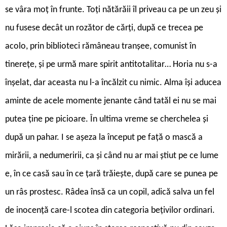
se vâra moț în frunte. Toți nătărăii îl priveau ca pe un zeu și
nu fusese decât un rozător de cărți, după ce trecea pe
acolo, prin biblioteci rămâneau tranșee, comunist în
tinerețe, și pe urmă mare spirit antitotalitar… Horia nu s-a
înșelat, dar aceasta nu l-a încălzit cu nimic. Alma își aducea
aminte de acele momente jenante când tatăl ei nu se mai
putea ține pe picioare. În ultima vreme se cherchelea și
după un pahar. I se așeza la început pe față o mască a
mirării, a nedumeririi, ca și când nu ar mai știut pe ce lume
e, în ce casă sau în ce țară trăiește, după care se punea pe
un râs prostesc. Râdea însă ca un copil, adică salva un fel
de inocență care-l scotea din categoria bețivilor ordinari.