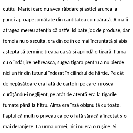
cuțitul Mariei care nu avea răbdare și astfel arunca la
gunoi aproape jumătate din cantitatea cumpărată. Alma îi
atrăgea mereu atenția că astfel își bate joc de produse, dar
femeia nu o asculta, era din ce în ce mai încruntată și abia
aștepta să termine treaba ca să-și aprindă o țigară. Fuma
cu o îndârjire nefirească, sugea țigara pentru a nu pierde
nici un fir din tutunul îndesat în cilindrul de hârtie. Pe cât
de nepăsătoare era față de cartofii pe care-i irosea
curățându-i neglijent, pe atât de atentă era la țigările
fumate până la filtru. Alma era însă obișnuită cu toate.
Faptul că mulți o priveau ca pe o fată săracă a încetat s-o
mai deranjeze. La urma urmei, nici nu era o rușine. Și