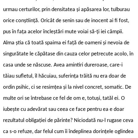
urmau certurilor, prin densitatea și apăsarea lor, tulburau
orice conștiință. Oricât de senin sau de inocent ai fi fost,
pus în fața acelor încleștări mute voiai să-ți iei câmpii.
Alma știa că toată spaima ei față de oameni și nevoia de
singurătate le căpătase din cauza celor petrecute acolo, în
casa unde se născuse. Avea amintiri dureroase, care-i
tăiau sufletul, îl hăcuiau, suferința trăită nu era doar de
ordin psihic, ci se resimțea și la nivel concret, somatic. De
multe ori se întrebase ce fel de om e, totuși, tatăl ei. O
iubește cu adevărat sau ceea ce face pentru ea e doar
rezultatul obligației de părinte? Niciodată nu-l rugase ceva
ca s-o refuze, dar felul cum îi îndeplinea dorințele oglindea