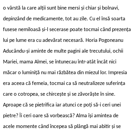
o vârstă la care alții sunt bine mersi și chiar și
bolnavi,
depinzând de medicamente, tot au zile. Cu el însă soarta
fusese nemiloasă și-l secerase poate tocmai când prezența
lui pe lume era cu adevărat necesară. Horia Pogoneanu
Aducându-și aminte de multe pagini ale trecutului, ochii
Mariei, mama Almei, se întunecau într-atât încât nici
măcar o luminiță nu mai răzbătea din miezul lor. Impresia
era aceea că femeia, tocmai ca să neutralizeze suferința
care o cotropea, se chircește și se zăvorăște în sine.
Aproape că se pietrifica iar atunci ce poți să-i ceri unei
pietre? Îi ceri oare să vorbească? Alma își amintea de
acele momente când începea să plângă mai abitir și se