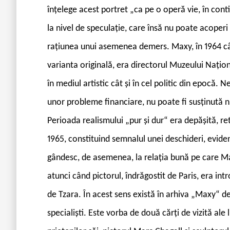
înțelege acest portret „ca pe o operă vie, în conti
la nivel de speculație, care însă nu poate acoperi
rațiunea unui asemenea demers. Maxy, în 1964 câ
varianta originală, era directorul Muzeului Naționa
în mediul artistic cât și în cel politic din epocă. 
unor probleme financiare, nu poate fi susținută ni
Perioada realismului „pur și dur“ era depășită, re
1965, constituind semnalul unei deschideri, eviden
gândesc, de asemenea, la relația bună pe care Ma
atunci când pictorul, îndrăgostit de Paris, era intr
de Tzara. În acest sens există în arhiva „Maxy“ d
specialiști. Este vorba de două cărți de vizită al