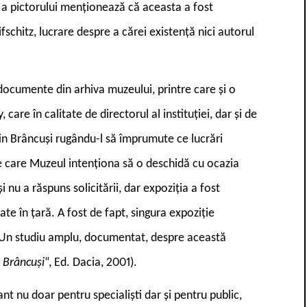
 a pictorului menționează că aceasta a fost
fschitz, lucrare despre a cărei existență nici autorul
documente din arhiva muzeului, printre care și o
are în calitate de directorul al instituției, dar și de
tin Brâncuși rugându-l să împrumute ce lucrări
pe care Muzeul intenționa să o deschidă cu ocazia
și nu a răspuns solicitării, dar expoziția a fost
ate în țară. A fost de fapt, singura expoziție
i. Un studiu amplu, documentat, despre această
 Brâncuși
“, Ed. Dacia, 2001).
 nu doar pentru specialiști dar și pentru public,