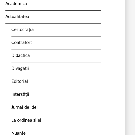
Academica
Actualitatea
Certocrația
Contrafort
Didactica
Divagații
Editorial
Interstiții
Jurnal de idei
La ordinea zilei
Nuanțe