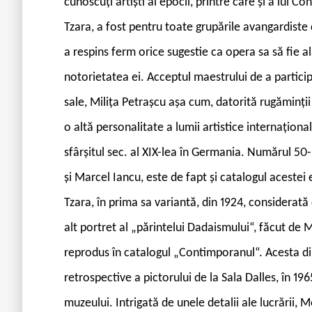
cunoscuți artiști ai epocii, printre care și a lui 
Tzara, a fost pentru toate grupările avangardiste d
a respins ferm orice sugestie ca opera sa să fie al
notorietatea ei. Acceptul maestrului de a particip
sale, Milița Petrașcu așa cum, datorită rugăminții 
o altă personalitate a lumii artistice internaționa
sfârșitul sec. al XIX-lea în Germania. Numărul 50-
și Marcel Iancu, este de fapt și catalogul acestei e
Tzara, în prima sa variantă, din 1924, considerată 
alt portret al „părintelui Dadaismului“, făcut de M
reprodus în catalogul „Contimporanul“. Acesta di
retrospective a pictorului de la Sala Dalles, în 196
muzeului. Intrigată de unele detalii ale lucrării,