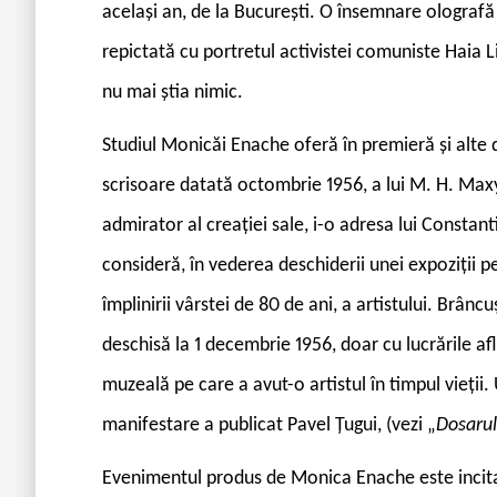
același an, de la București. O însemnare olografă
repictată cu portretul activistei comuniste Haia Li
nu mai știa nimic.
Studiul Monicăi Enache oferă în premieră și alte 
scrisoare datată octombrie 1956, a lui M. H. Maxy, c
admirator al creației sale, i-o adresa lui Constan
consideră, în vederea deschiderii unei expoziții 
împlinirii vârstei de 80 de ani, a artistului. Brâncu
deschisă la 1 decembrie 1956, doar cu lucrările afl
muzeală pe care a avut-o artistul în timpul vieți
manifestare a publicat Pavel Țugui, (vezi „
Dosarul
Evenimentul produs de Monica Enache este incitant