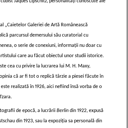
l cubist Jaques Lipschitz, personalități cunoscute ale
r al „Caietelor Galeriei de Artă Românească
lică parcursul demersului său curatorial cu
enea, o serie de conexiuni, informații nu doar cu
 artistului care au făcut obiectul unor studii istorice.
e cea cu privire la lucrarea lui M. H. Maxy,
pinia că ar fi tot o replică târzie a piesei făcute în
este realizată în 1926, aici nefiind însă vorba de o
 Tzara.
ografii de epocă, a lucrării
Berlin
din 1922, expusă
nstschau din 1923, sau la expoziția sa personală din