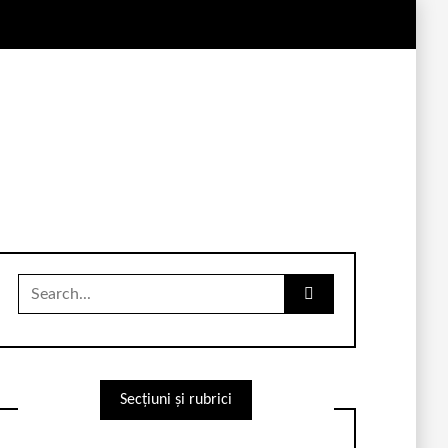
Search
for:
Secțiuni și rubrici