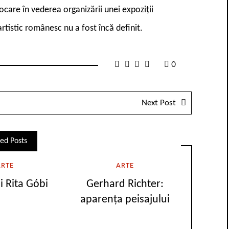
ocare în vederea organizării unei expoziții
artistic românesc nu a fost încă definit.
0
Next Post
ed Posts
ARTE
ARTE
și Rita Góbi
Gerhard Richter:
aparența peisajului