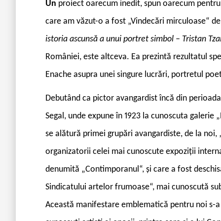
Un
proiect oarecum inedit, spun oarecum pentru c
care am văzut-o a fost „Vindecări mirculoase“ de
istoria ascunsă a unui portret simbol – Tristan Tza
României, este altceva. Ea prezintă rezultatul s
Enache asupra unei singure lucrări, portretul poet
Debutând ca pictor avangardist încă din perioada s
Segal, unde expune în 1923 la cunoscuta galerie 
se alătură primei grupări avangardiste, de la noi
organizatorii celei mai cunoscute expoziții inter
denumită „Contimporanul“, și care a fost deschis
Sindicatului artelor frumoase“, mai cunoscută su
Această manifestare emblematică pentru noi s-a 