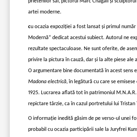
prietenilor săi, pictorul Marc Chagall și sculptoru
artei moderne.
c
u ocazia expoziției a fost lansat și primul numă
Modernă“ dedicat acestui subiect. Autorul ne exp
rezultate spectaculoase. Ne sunt oferite, de asem
privire la pictura în cauză, dar și la alte piese ale
O argumentare bine documentată în acest sens est
Madona electrică
, în legătură cu care se emisese o
1925. Lucrarea aflată tot în patrimoniul M.N.A.R. 
repictare târzie, ca în cazul portretului lui Tristan
O informație inedită găsim de pe verso-ul unei fot
probabil cu ocazia participării sale la Juryfrei Ku