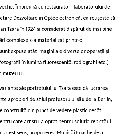
i veche. Împreună cu restauratorii laboratorului de
rcetare Dezvoltare în Optoelectronică, ea reușește să
istan Tzara în 1924 și considerat dispărut de mai bine
ări complexe s-a materializat printr-o
sunt expuse atât imagini ale diverselor operații și
otografii în lumină fluorescentă, radiografii etc.)
a muzeului.
ariante ale portretului lui Tzara este că lucrarea
ente apropieri de stilul profesorului său de la Berlin,
e construită din punct de vedere plastic decât
tru care artistul a optat pentru soluția repictării
 În acest sens, propunerea Monicăi Enache de a