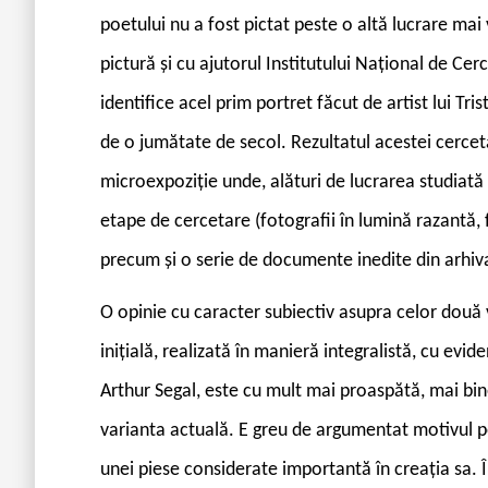
poetului nu a fost pictat peste o altă lucrare ma
pictură și cu ajutorul Institutului Național de Ce
identifice acel prim portret făcut de artist lui Tr
de o jumătate de secol. Rezultatul acestei cercet
microexpoziție unde, alături de lucrarea studiată 
etape de cercetare (fotografii în lumină razantă, f
precum și o serie de documente inedite din arhiv
O opinie cu caracter subiectiv asupra celor două v
inițială, realizată în manieră integralistă, cu evid
Arthur Segal, este cu mult mai proaspătă, mai bin
varianta actuală. E greu de argumentat motivul pen
unei piese considerate importantă în creația sa.