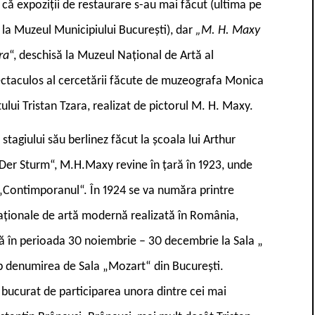
ă expoziții de restaurare s-au mai făcut (ultima pe
 la Muzeul Municipiului București), dar
„M. H. Maxy
ra
“, deschisă la Muzeul Național de Artă al
pectaculos al cercetării făcute de muzeografa Monica
ului Tristan Tzara, realizat de pictorul M. H. Maxy.
tagiului său berlinez făcut la școala lui Arthur
„Der Sturm“, M.H.Maxy revine în țară în 1923, unde
, „Contimporanul“. În 1924 se va număra printre
naționale de artă modernă realizată în România,
ă în perioada 30 noiembrie – 30 decembrie la Sala „
b denumirea de Sala „Mozart“ din București.
bucurat de participarea unora dintre cei mai