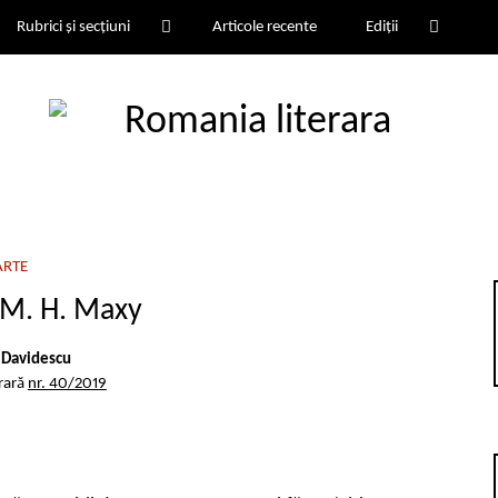
Rubrici și secțiuni
Articole recente
Ediții
ARTE
 M. H. Maxy
n Davidescu
rară
nr. 40/2019