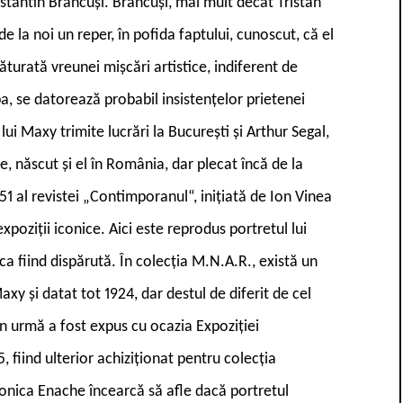
Constantin Brâncuși. Brâncuși, mai mult decât Tristan
e la noi un reper, în pofida faptului, cunoscut, că el
ăturată vreunei mișcări artistice, indiferent de
a, se datorează probabil insistențelor prietenei
lui Maxy trimite lucrări la București și Arthur Segal,
le, născut și el în România, dar plecat încă de la
51 al revistei „Contimporanul“, inițiată de Ion Vinea
xpoziții iconice. Aici este reprodus portretul lui
ca fiind dispărută. În colecția M.N.A.R., există un
axy și datat tot 1924, dar destul de diferit de cel
n urmă a fost expus cu ocazia Expoziției
5, fiind ulterior achiziționat pentru colecția
 Monica Enache încearcă să afle dacă portretul