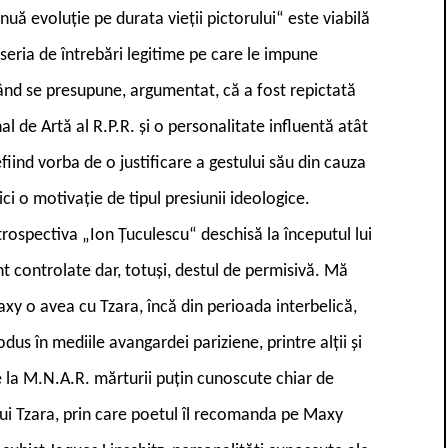
nuă evoluție pe durata vieții pictorului“ este viabilă
 seria de întrebări legitime pe care le impune
nd se presupune, argumentat, că a fost repictată
l de Artă al R.P.R. și o personalitate influentă atât
Nefiind vorba de o justificare a gestului său din cauza
ci o motivație de tipul presiunii ideologice.
trospectiva „Ion Țuculescu“ deschisă la începutul lui
t controlate dar, totuși, destul de permisivă. Mă
xy o avea cu Tzara, încă din perioada interbelică,
odus în mediile avangardei pariziene, printre alții și
e la M.N.A.R. mărturii puțin cunoscute chiar de
e lui Tzara, prin care poetul îl recomanda pe Maxy