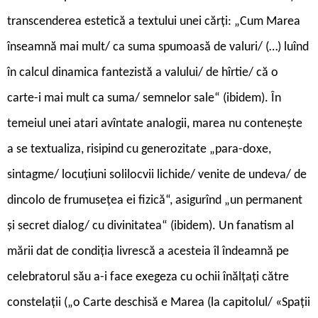
transcenderea estetică a textului unei cărți: „Cum Marea
înseamnă mai mult/ ca suma spumoasă de valuri/ (…) luînd
în calcul dinamica fantezistă a valului/ de hîrtie/ că o
carte-i mai mult ca suma/ semnelor sale“ (ibidem). În
temeiul unei atari avîntate analogii, marea nu contenește
a se textualiza, risipind cu generozitate „para-doxe,
sintagme/ locuțiuni solilocvii lichide/ venite de undeva/ de
dincolo de frumusețea ei fizică“, asigurînd „un permanent
și secret dialog/ cu divinitatea“ (ibidem). Un fanatism al
mării dat de condiția livrescă a acesteia îl îndeamnă pe
celebratorul său a-i face exegeza cu ochii înălțați către
constelații („o Carte deschisă e Marea (la capitolul/ «Spații