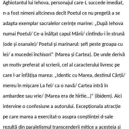
Aghiotantul lui Iehova, personajul care-L succede imediat,
n-a fost nimeni altcineva decît Poetul ce nu pregetă a se
adapta exemplar sacralelor cerințe marine: „După Iehova
numai Poetul/ Ce-a înălțat capul Mării/ cîntîndu-i în strună
(ode și osanale)/ Poetul și marinarul: șefi peste groapa cu
lei/ a mucedei închisori“ (Marea și Cartea). De unde derivă
un motiv preferat al scrierii, cel al caracterului livresc pe
care l-ar înfățișa marea: „Identic cu Marea, destinul Cărții/
mereu în mișcare La fel/ ca o navă/ Cartea intră în
ambardee sau vrie/ (Marea era de hîrtie…)“ (ibidem). Aici
intervine o confesiune a autorului. Excepționala atracție
pe care marea a exercitat-o asupra conștiinței d-sale
rezultă din paralelismul transcenderii mitice a acesteia și