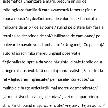
sistematică umanizare a mării, precum un soi de
mitologizare familiară care avansează temerar pînă-n
epoca noastră: „dezlănțuirea de valuri e ca/ huruitul a
milioane de aripi/ de avioane,/ rulînd pe pistele lor/ fără a
reuși să se desprindă de sol// Milioane de camioane/ pe
bulevarde navale vuind ambalate“ (Uraganul). Cu paciență
autorul își schimbă mereu unghiul observației
ficționalizate, spre a da voce năzuinței d-sale febrile de-a
atinge exhaustivul. Iată un colaj suprarealist: „Sau – tot la
fel – lighioane/ înghesuite/ pe masele-ntunecate/ cu
multiplele brațe articulații/ mai mereu dezmembrate//
(Urme străvechi, ca pași de uriaș/ și azi mai apar printre
stînci/ închipuind mușuroaie rotite/ vrejuri-vîrtejuri adînci)“