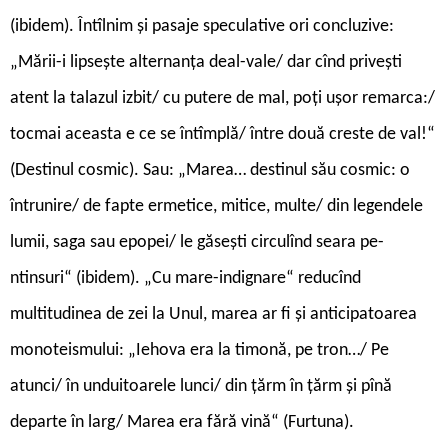
(ibidem). Întîlnim și pasaje speculative ori concluzive:
„Mării-i lipsește alternanța deal-vale/ dar cînd privești
atent la talazul izbit/ cu putere de mal, poți ușor remarca:/
tocmai aceasta e ce se întîmplă/ între două creste de val!“
(Destinul cosmic). Sau: „Marea… destinul său cosmic: o
întrunire/ de fapte ermetice, mitice, multe/ din legendele
lumii, saga sau epopei/ le găsești circulînd seara pe-
ntinsuri“ (ibidem). „Cu mare-indignare“ reducînd
multitudinea de zei la Unul, marea ar fi și anticipatoarea
monoteismului: „Iehova era la timonă, pe tron…/ Pe
atunci/ în unduitoarele lunci/ din țărm în țărm și pînă
departe în larg/ Marea era fără vină“ (Furtuna).