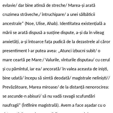
evlavie/ dar bine atinsă de streche/ Marea-și arată
cruzimea străveche,/ întruchipare/ a unei sălbăticii
ancestrale“ (Noe, Ulise, Ahab). Identitatea existențială a
mării se arată dispusă a susține dispute, a-și da în vileag
anxietăți, a-și întoarce fața pudică de la dezastrele al căror
presentiment l-ar putea avea: „Atunci izbucni subit/ o
mare ceartă pe Mare:/ Valurile, vînturile disputau/ cu cerul
și cu pămîntul, iar ea/ ancorată/ în valea aceasta de iniști,
bine udată/ începu să simtă deodată/ magistrale neliniști//
Prevăzătoare, Marea miroase/ de la distanță nenorocirea:
se ascunde-n abisuri/ să nu vadă ravagii scufundări
naufragii“ (Întîlnire magistrală). Avem a face așadar cu o