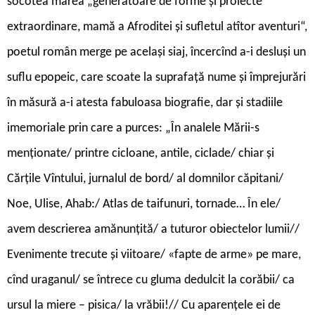
socotea marea „generatoare de forme și proiecte
extraordinare, mamă a Afroditei și sufletul atîtor aventuri“,
poetul român merge pe același siaj, încercînd a-i desluși un
suflu epopeic, care scoate la suprafață nume și împrejurări
în măsură a-i atesta fabuloasa biografie, dar și stadiile
imemoriale prin care a purces: „În analele Mării-s
menționate/ printre cicloane, antile, ciclade/ chiar și
Cărțile Vîntului, jurnalul de bord/ al domnilor căpitani/
Noe, Ulise, Ahab:/ Atlas de taifunuri, tornade… În ele/
avem descrierea amănunțită/ a tuturor obiectelor lumii//
Evenimente trecute și viitoare/ «fapte de arme» pe mare,
cînd uraganul/ se întrece cu gluma dedulcit la corăbii/ ca
ursul la miere – pisica/ la vrăbii!// Cu aparențele ei de