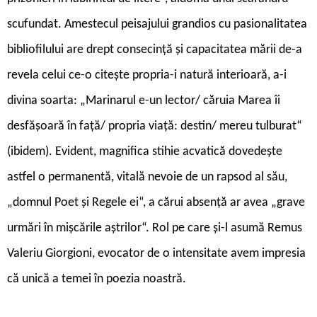
scufundat. Amestecul peisajului grandios cu pasionalitatea
bibliofilului are drept consecință și capacitatea mării de-a
revela celui ce-o citește propria-i natură interioară, a-i
divina soarta: „Marinarul e-un lector/ căruia Marea îi
desfășoară în față/ propria viață: destin/ mereu tulburat“
(ibidem). Evident, magnifica stihie acvatică dovedește
astfel o permanentă, vitală nevoie de un rapsod al său,
„domnul Poet și Regele ei“, a cărui absență ar avea „grave
urmări în mișcările aștrilor“. Rol pe care și-l asumă Remus
Valeriu Giorgioni, evocator de o intensitate avem impresia
că unică a temei în poezia noastră.