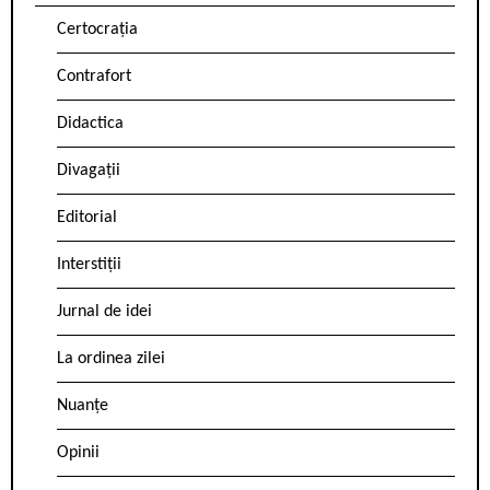
Certocrația
Contrafort
Didactica
Divagații
Editorial
Interstiții
Jurnal de idei
La ordinea zilei
Nuanțe
Opinii