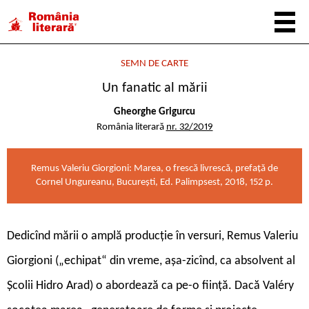
SEMN DE CARTE
Un fanatic al mării
Gheorghe Grigurcu
România literară
nr. 32/2019
Remus Valeriu Giorgioni: Marea, o frescă livrescă, prefață de
Cornel Ungureanu, București, Ed. Palimpsest, 2018, 152 p.
Dedicînd mării o amplă producție în versuri, Remus Valeriu
Giorgioni („echipat“ din vreme, așa-zicînd, ca absolvent al
Școlii Hidro Arad) o abordează ca pe-o ființă. Dacă Valéry