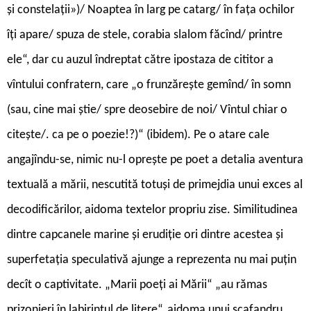
și constelații»)/ Noaptea în larg pe catarg/ în fața ochilor
îți apare/ spuza de stele, corabia slalom făcînd/ printre
ele“, dar cu auzul îndreptat către ipostaza de cititor a
vîntului confratern, care „o frunzărește gemînd/ în somn
(sau, cine mai știe/ spre deosebire de noi/ Vîntul chiar o
citește/. ca pe o poezie!?)“ (ibidem). Pe o atare cale
angajîndu-se, nimic nu-l oprește pe poet a detalia aventura
textuală a mării, nescutită totuși de primejdia unui exces al
decodificărilor, aidoma textelor propriu zise. Similitudinea
dintre capcanele marine și erudiție ori dintre acestea și
superfetația speculativă ajunge a reprezenta nu mai puțin
decît o captivitate. „Marii poeți ai Mării“ „au rămas
prizonieri în labirintul de litere“, aidoma unui scafandru