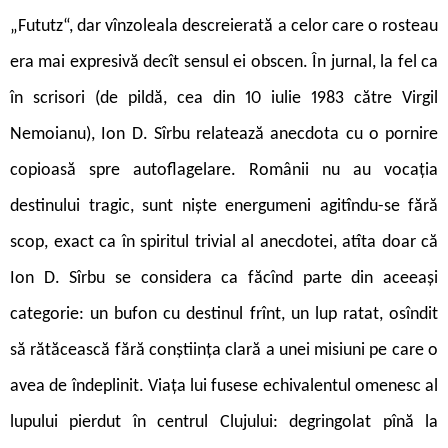
„Fututz“, dar vînzoleala descreierată a celor care o rosteau
era mai expresivă decît sensul ei obscen. În jurnal, la fel ca
în scrisori (de pildă, cea din 10 iulie 1983 către Virgil
Nemoianu), Ion D. Sîrbu relatează anecdota cu o pornire
copioasă spre autoflagelare. Românii nu au vocația
destinului tragic, sunt niște energumeni agitîndu-se fără
scop, exact ca în spiritul trivial al anecdotei, atîta doar că
Ion D. Sîrbu se considera ca făcînd parte din aceeași
categorie: un bufon cu destinul frînt, un lup ratat, osîndit
să rătăcească fără conștiința clară a unei misiuni pe care o
avea de îndeplinit. Viața lui fusese echivalentul omenesc al
lupului pierdut în centrul Clujului: degringolat pînă la