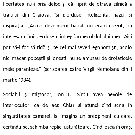
libertatea nu-i pria deloc și că, lipsit de otrava zilnică a
traiului din Craiova, își pierduse inteligența, hazul și
inspirația: „Acolo devenisem banal, nu eram crezut, nu
interesam, îmi pierdusem întreg farmecul duhului meu. Aici
pot să-i fac să rîdă și pe cei mai severi egonomiști, acolo
nici măcar popeștii și ioneștii nu se amuzau de drolaticele
mele paranteze.“ (scrisoarea către Virgil Nemoianu din 1
martie 1984).
Sociabil și miștocar, Ion D. Sîrbu avea nevoie de
interlocutori ca de aer. Chiar și atunci cînd scria în
singurătatea camerei, își imagina un preopinent cu care,
certîndu-se, schimba replici usturătoare. Cînd ieșea în oraș,