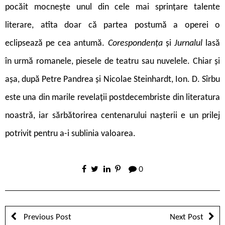
pocăit mocnește unul din cele mai sprințare talente
literare, atîta doar că partea postumă a operei o
eclipsează pe cea antumă.
Corespondența
și
Jurnalul
lasă
în urmă romanele, piesele de teatru sau nuvelele. Chiar și
așa, după Petre Pandrea și Nicolae Steinhardt, Ion. D. Sîrbu
este una din marile revelații postdecembriste din literatura
noastră, iar sărbătorirea centenarului nașterii e un prilej
potrivit pentru a-i sublinia valoarea.
0
Previous Post
Next Post