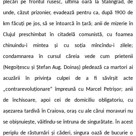
plecări pe frontul rusesc, ultima oară la Stalingrad, de
unde, căzut prizonier, evadează pentru ca, după 1900 de
km făcuți pe jos, să se întoarcă în țară; anii de mizerie în
Clujul preschimbat în citadelă comunistă, cu foamea
chinuindu-i mintea și cu soția mîncîndu-i zilele;
condamnarea în cursul căreia vede cum prietenii
(Negoițescu și Ștefan Aug. Doinaș) pledează ca martori ai
acuzării în privința culpei de a fi săvîrșit acte
„contrarevoluționare“ împreună cu Marcel Petrișor; anii
de închisoare, apoi cei de domiciliu obligatoriu, cu
așezarea tardivă în Craiova, oraș cu ale cărui moravuri nu
se obișnuiește, văitîndu-se întruna de singurătate. În acest
periplu de răsturnări și căderi, singura oază de bucurie o