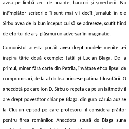
avea pe limbă zeci de poante, bancuri și șmecherii. Nu
întîmplător scrisorile îi sunt mai vii decît jurnalul: în ele
Sîrbu avea de la bun început cui să se adreseze, scutit fiind
de efortul de a-și plăsmui un adversar în imaginație.
C
omunistul acesta pocăit avea drept modele menite a-i
inspira tărie două exemple: tatăl și Lucian Blaga. De la
primul, miner fără carte din Petrila, învățase etica lipsei de
compromisuri, de la al doilea prinsese patima filosofării. O
anecdotă pe care Ion D. Sîrbu o repeta ca pe un laitmotiv îl
are drept povestitor chiar pe Blaga, din gura căruia auzise
la Cluj un episod pe care profesorul îl considera grăitor
pentru firea românilor. Anecdota spusă de Blaga suna