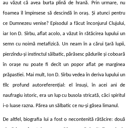
au văzut că avea burta plină de hrană. Prin urmare, nu
foamea îl împinsese să descindă în oraș. Și atunci pentru
ce Dumnezeu venise? Episodul a făcut înconjurul Clujului,
iar Ion D. Sîrbu, aflat acolo, a văzut în rătăcirea lupului un
semn cu noimă metafizică. Un neam în a cărui țară lupii,
pierzîndu-și instinctul sălbatic, părăsesc pădurile și coboară
în orașe nu poate fi decît un popor aflat pe marginea
prăpastiei. Mai mult, Ion D. Sîrbu vedea în deriva lupului un
tîlc profund autoreferențial: el însuși, în acei ani de
naufragiu istoric, era un lup cu busola stricată, căci spiritul
i-o luase razna. Părea un sălbatic ce nu-și găsea limanul.
De altfel, biografia lui a fost o necontenită rătăcire: două