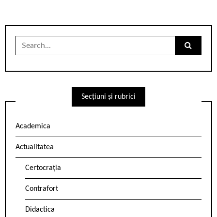
Search
for:
Secțiuni și rubrici
Academica
Actualitatea
Certocrația
Contrafort
Didactica