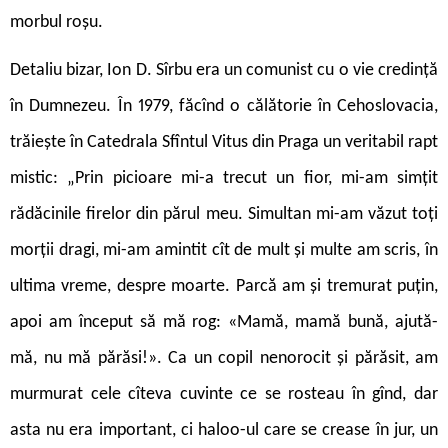
morbul roșu.
Detaliu bizar, Ion D. Sîrbu era un comunist cu o vie credință
în Dumnezeu. În 1979, făcînd o călătorie în Cehoslovacia,
trăiește în Catedrala Sfîntul Vitus din Praga un veritabil rapt
mistic: „Prin picioare mi-a trecut un fior, mi-am simțit
rădăcinile firelor din părul meu. Simultan mi-am văzut toți
morții dragi, mi-am amintit cît de mult și multe am scris, în
ultima vreme, despre moarte. Parcă am și tremurat puțin,
apoi am început să mă rog: «Mamă, mamă bună, ajută-
mă, nu mă părăsi!». Ca un copil nenorocit și părăsit, am
murmurat cele cîteva cuvinte ce se rosteau în gînd, dar
asta nu era important, ci haloo-ul care se crease în jur, un