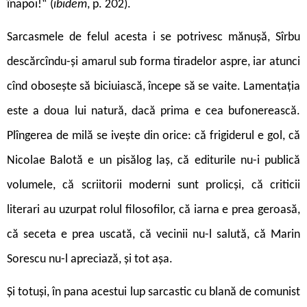
înapoi!“ (
ibidem
, p. 202).
S
arcasmele de felul acesta i se potrivesc mănușă, Sîrbu
descărcîndu-și amarul sub forma tiradelor aspre, iar atunci
cînd obosește să biciuiască, începe să se vaite. Lamentația
este a doua lui natură, dacă prima e cea bufonerească.
Plîngerea de milă se ivește din orice: că frigiderul e gol, că
Nicolae Balotă e un pisălog laș, că editurile nu-i publică
volumele, că scriitorii moderni sunt prolicși, că criticii
literari au uzurpat rolul filosofilor, că iarna e prea geroasă,
că seceta e prea uscată, că vecinii nu-l salută, că Marin
Sorescu nu-l apreciază, și tot așa.
Și totuși, în pana acestui lup sarcastic cu blană de comunist