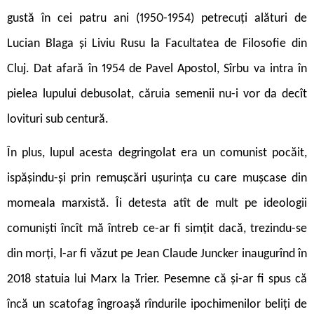
gustă în cei patru ani (1950-1954) petrecuți alături de
Lucian Blaga și Liviu Rusu la Facultatea de Filosofie din
Cluj. Dat afară în 1954 de Pavel Apostol, Sîrbu va intra în
pielea lupului debusolat, căruia semenii nu-i vor da decît
lovituri sub centură.
În plus, lupul acesta degringolat era un comunist pocăit,
ispășindu-și prin remușcări ușurința cu care mușcase din
momeala marxistă. Îi detesta atît de mult pe ideologii
comuniști încît mă întreb ce-ar fi simțit dacă, trezindu-se
din morți, l-ar fi văzut pe Jean Claude Juncker inaugurînd
în
2018 statuia lui Marx la Trier. Pesemne că și-ar
fi spus că
încă un scatofag îngroașă rîndurile ipochimenilor beliți de