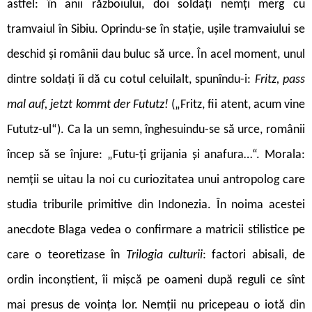
astfel: în anii războiului, doi soldați nemți merg cu
tramvaiul în Sibiu. Oprindu-se în stație, ușile tramvaiului se
deschid și românii dau buluc să urce. În acel moment, unul
dintre soldați îi dă cu cotul celuilalt, spunîndu-i:
Fritz, pass
mal auf, jetzt kommt der Fututz!
(„Fritz, fii atent, acum vine
Fututz-ul“). Ca la un semn, înghesuindu-se să urce, românii
încep să se înjure: „Futu-ți grijania și anafura…“. Morala:
nemții se uitau la noi cu curiozitatea unui antropolog care
studia triburile primitive din Indonezia. În noima acestei
anecdote Blaga vedea o confirmare a matricii stilistice pe
care o teoretizase în
Trilogia culturii
: factori abisali, de
ordin inconștient, îi mișcă pe oameni după reguli ce sînt
mai presus de voința lor. Nemții nu pricepeau o iotă din