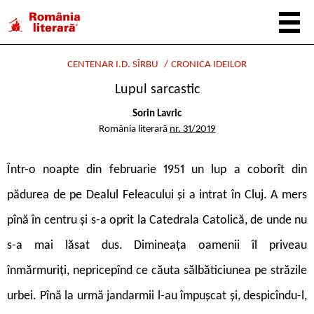
CENTENAR I.D. SÎRBU
CRONICA IDEILOR
Lupul sarcastic
Sorin Lavric
România literară
nr. 31/2019
Î
ntr-o noapte din februarie 1951 un lup a coborît din
pădurea de pe Dealul Feleacului și a intrat în Cluj. A mers
pînă în centru și s-a oprit la Catedrala Catolică, de unde nu
s-a mai lăsat dus. Dimineața oamenii îl priveau
înmărmuriți, nepricepînd ce căuta sălbăticiunea pe străzile
urbei. Pînă la urmă jandarmii l-au împușcat și, despicîndu-l,