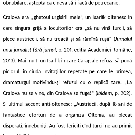
obnubilare, aștepta ca cineva să-i facă de petrecanie.
Craiova era „ghetoul urgisirii mele“, un Isarlîk oltenesc în
care singura grijă a locuitorilor era „să nu vină turcii, să
plece austriecii, să nu treacă și să rămînă rușii“ (
Jurnalul
unui jurnalist fără jurnal
, p. 201, ediția Academiei Române,
2013). Mai mult, un Isarlîk în care Caragiale refuza să pună
piciorul, în ciuda invitațiilor repetate pe care le primea,
dramaturgul motivîndu-și refuzul cu o replică tare: „La
Craiova nu se vine, din Craiova se fuge!“ (
ibidem
, p. 202).
Și ultimul accent anti-oltenesc: „Austriecii, după 18 ani de
fantastice eforturi de a organiza Oltenia, au plecat
disperați, înnebuniți. Au fost fericiți cînd turcii ne-au primit