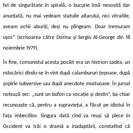
fel de singurătate în spirală, o bucurie însă nesosită dar
anunțată, nu mai vedeam statuile altarului, nici vitraliile,
aveam ochii aburiți, deși nu plîngeam. Doar tremuram
ușor.“ (scrisoarea către Dorina și Sergiu Al-George din 18
noiembrie 1979).
În fine, comunistul acesta pocăit era un histrion sadea, un
măscărici dîndu-se în vînt după calambururi țepoase, după
șopîrle subversive sau după anecdote mustuoase. În jurnal
notează sec: „sunt un bufon ca vocație și destin“, ba chiar
recunoaște că, pentru a supraviețui, a făcut pe idiotul în
fața imbecililor. Singura dată cînd va reuși să plece în
Occident va trăi o dramă a inadaptării, constatînd că