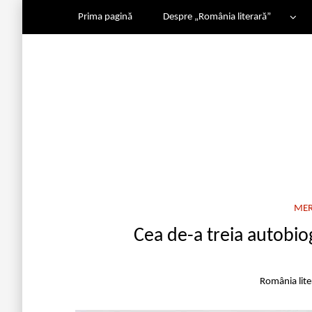
Prima pagină
Despre „România literară”
MER
Cea de-a treia autobiog
România lit