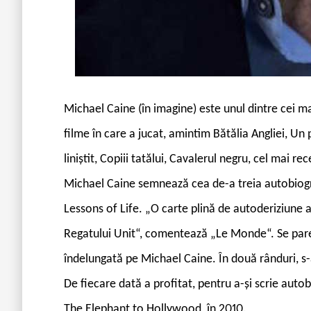
Michael Caine (în imagine) este unul dintre cei ma
filme în care a jucat, amintim Bătălia Angliei, U
liniștit, Copiii tatălui, Cavalerul negru, cel mai rec
Michael Caine semnează cea de-a treia autobiogr
Lessons of Life. „O carte plină de autoderiziune a
Regatului Unit“, comentează „Le Monde“. Se pare 
îndelungată pe Michael Caine. În două rânduri, s-a
De fiecare dată a profitat, pentru a-și scrie autob
The Elephant to Hollywood, în 2010.