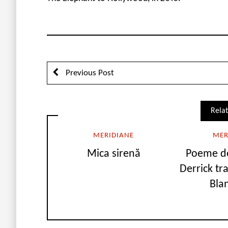
Previous Post
Relat
MERIDIANE
MER
Mica sirenă
Poeme de
Derrick t
Bla