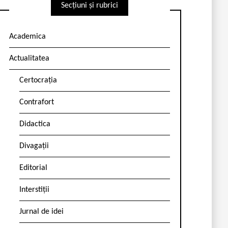
Secțiuni și rubrici
Academica
Actualitatea
Certocrația
Contrafort
Didactica
Divagații
Editorial
Interstiții
Jurnal de idei