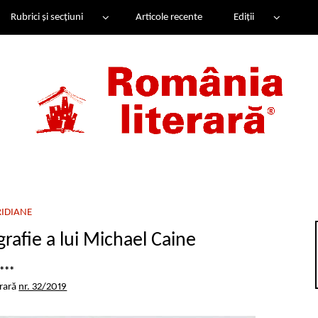
Rubrici și secțiuni
Articole recente
Ediții
IDIANE
rafie a lui Michael Caine
***
erară
nr. 32/2019