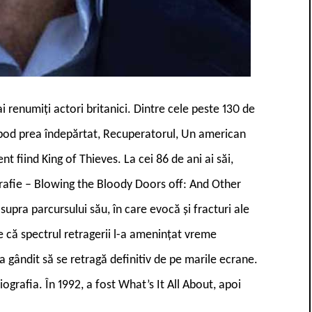
i renumiți actori britanici. Dintre cele peste 130 de
n pod prea îndepărtat, Recuperatorul, Un american
ent fiind King of Thieves. La cei 86 de ani ai săi,
afie – Blowing the Bloody Doors off: And Other
supra parcursului său, în care evocă și fracturi ale
că spectrul retragerii l-a amenințat vreme
 gândit să se retragă definitiv de pe marile ecrane.
iografia. În 1992, a fost What’s It All About, apoi