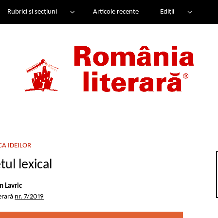
Rubrici și secțiuni
Articole recente
Ediții
A IDEILOR
ul lexical
n Lavric
erară
nr. 7/2019