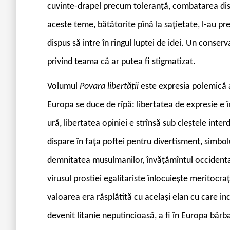
cuvinte-drapel precum tole­ranță, combatarea disc
aceste teme, bătătorite pînă la sațietate, l-au pr
dispus să intre în ringul luptei de idei. Un conserv
privind teama că ar putea fi stigmatizat.
Volumul
Povara libertății
este expresia polemică 
Europa se duce de rîpă: libertatea de expresie e î
ură, libertatea opiniei e strînsă sub cleștele inter
dispare în fața poftei pentru divertisment, simbol
demnitatea musulmanilor, învățămîntul occidental e
virusul prostiei egalitariste înlocuiește meritocrați
valoarea era răsplătită cu același elan cu care i
devenit litanie neputincioasă, a fi în Europa bărba