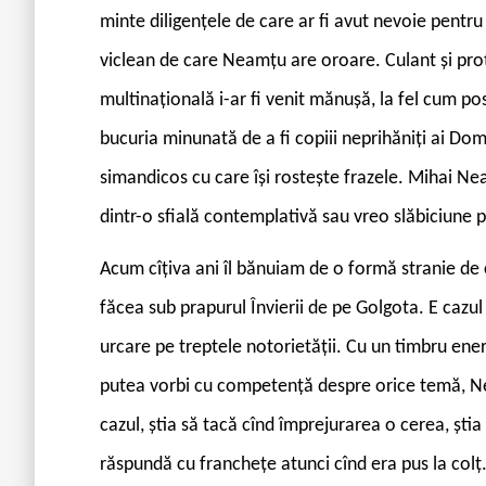
minte diligențele de care ar fi avut nevoie pentru 
viclean de care Neamțu are oroare. Culant și pro
multinațională i-ar fi venit mănușă, la fel cum po
bucuria minunată de a fi copiii neprihăniți ai Do
simandicos cu care își rostește frazele. Mihai Nea
dintr-o sfială contemplativă sau vreo slăbiciune p
Acum cîțiva ani îl bănuiam de o formă stranie de
făcea sub prapurul Învierii de pe Golgota. E cazul
urcare pe treptele notorietății. Cu un timbru ener
putea vorbi cu competență despre orice temă, Nea
cazul, știa să tacă cînd împrejurarea o cerea, știa 
răspundă cu franchețe atunci cînd era pus la colț. 