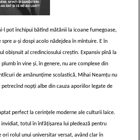
i-l pot închipui bătînd mătănii la icoane fumegoase,
e spre a-și dospi acolo nădejdea în mîntuire. E în
rul obișnuit al credinciosului creștin. Expansiv pînă la
a plumb în vine și, în genere, nu are complexe din
antlîcuri de amănunțime scolastică, Mihai Neamțu nu
t petrecînd nopți albe din cauza aporiilor legate de
tat perfect la cerințele moderne ale culturii laice.
 invidiat, totul în înfățișarea lui pledează pentru
de ori rolul unui universitar versat, având clar în