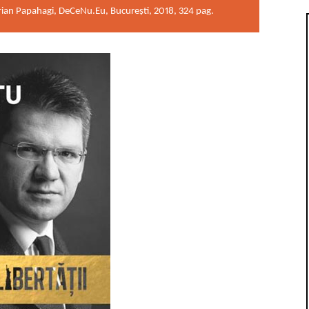
drian Papahagi, DeCeNu.Eu, București, 2018, 324 pag.