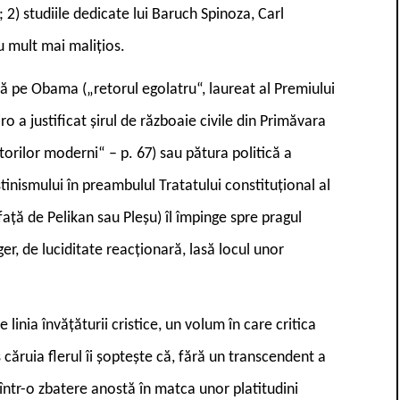
 2) studiile dedicate lui Baruch Spinoza, Carl
u mult mai malițios.
ică pe Obama („retorul egolatru“, laureat al Premiului
ro a justificat șirul de războaie civile din Primăvara
torilor moderni“ – p. 67) sau pătura politică a
inismului în preambulul Tratatului constituțional al
față de Pelikan sau Pleșu) îl împinge spre pragul
ager, de luciditate reacționară, lasă locul unor
inia învățăturii cristice, un volum în care critica
 căruia flerul îi șoptește că, fără un transcendent a
într-o zbatere anostă în matca unor platitudini