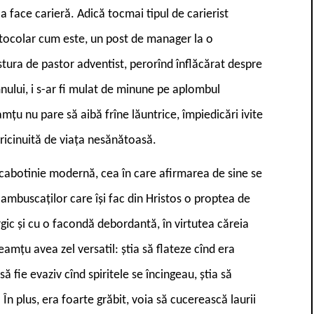
a face carieră. Adică tocmai tipul de carierist
tocolar cum este, un post de manager la o
stura de pastor adventist, perorînd înflăcărat despre
mnului, i s-ar fi mulat de minune pe aplombul
mțu nu pare să aibă frîne lăuntrice, împiedicări ivite
rici­nuită de viața nesănătoasă.
 cabotinie modernă, cea în care afirmarea de sine se
 ambuscaților care își fac din Hristos o proptea de
gic și cu o facondă debordantă, în virtutea căreia
mțu avea zel versatil: știa să flateze cînd era
să fie evaziv cînd spiritele se încingeau, știa să
În plus, era foarte grăbit, voia să cucerească laurii