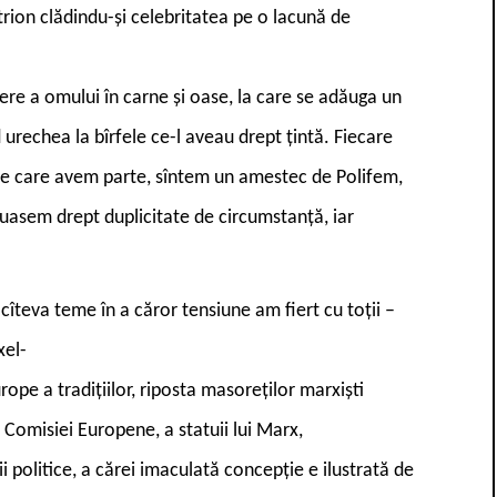
trion clădindu-și celebritatea pe o lacună de
ere a omului în carne și oase, la care se adăuga un
urechea la bîrfele ce-l aveau drept țintă. Fiecare
 de care avem parte, sîntem un amestec de Polifem,
luasem drept duplicitate de circumstanță, iar
cîteva teme în a căror tensiune am fiert cu toții –
xel-
rope a tradițiilor, riposta masoreților marxiști
 Comisiei Europene, a statuii lui Marx,
i politice, a cărei imaculată concepție e ilustrată de