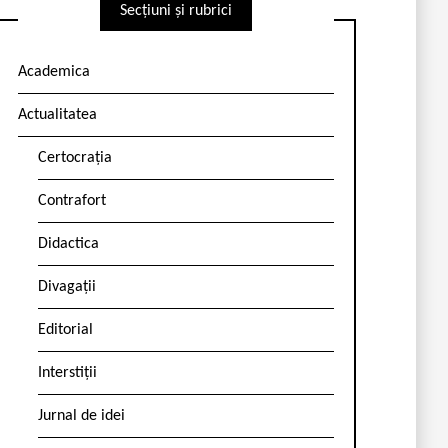
Secțiuni și rubrici
Academica
Actualitatea
Certocrația
Contrafort
Didactica
Divagații
Editorial
Interstiții
Jurnal de idei