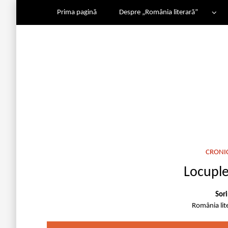
Prima pagină
Despre „România literară”
CRONIC
Locuplet
Sori
România lit