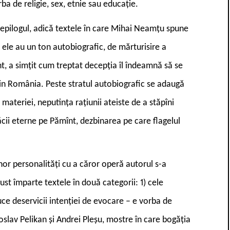
orba de religie, sex, etnie sau educație.
i epilogul, adică textele în care Mihai Neamțu spune
, ele au un ton autobiografic, de mărturisire a
nt, a simțit cum treptat decepția îl îndeamnă să se
din România. Peste stratul autobiografic se adaugă
 materiei, neputința rațiunii ateiste de a stăpîni
păcii eterne pe Pămînt, dezbinarea pe care flagelul
unor personalități cu a căror operă autorul s-a
gust împarte textele în două categorii: 1) cele
uce deservicii intenției de evocare – e vorba de
oslav Pelikan și Andrei Pleșu, mostre în care bogăția