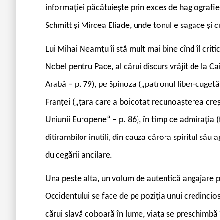
informației păcătuiește prin exces de hagiografie;
Schmitt și Mircea Eliade, unde tonul e sagace și c
Lui Mihai Neamțu îi stă mult mai bine cînd îl crit
Nobel pentru Pace, al cărui discurs vrăjit de la Cai
Arabă – p. 79), pe Spinoza („patronul liber-cugetă
Franței („țara care a boicotat recunoașterea creșt
Uniunii Europene“ – p. 86), în timp ce admirația (
ditirambilor inutili, din cauza cărora spiritul său 
dulcegării ancilare.
Una peste alta, un volum de autentică angajare pe l
Occidentului se face de pe poziția unui credincios
cărui slavă coboară în lume, viața se preschimbă 