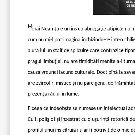
M
ihai Neamțu e un ins cu abnegație atipică: nu m
cum nu mi-l pot imagina închizîndu-se într-o chili
alura lui un ștaif de spilcuire care contrazice tipa
pragul limbuției, nu are timidități menite a-i turn
cauza vreunei lacune culturale. Doct pînă la sav
are zvîrcoliri mistice și nu pare genul de frămînta
prezența răului în lume.
E ceea ce îndeobște se numeșe un intelectual adap
Cult, poliglot și înzestrat cu o ușurință retorică de
profilul unui ins căruia i s-ar fi potrivit de o mie 