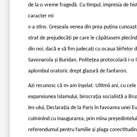
de la o vreme fragedă. Cu timpul, impresia de his
caracter mi
s-a stins. Greșeala venea din prea puțina cunoașt
strat de prejudecăți pe care le căpătasem plecînd 
din noi, dacă e să fim judecați cu ocaua bîrfelor
Savonarola și Buridan. Politețea protocolară i-o 
aplombul oratoric drept glazură de fanfaron.
Azi recunosc că m-am înșelat. Ultimii ani, cu cele 
expansiunea Islamului, birocrația socialistă a Bru
les-ului, Declarația de la Paris în favoarea unei Eu
culminînd cu inaugurarea, prin mîna președintelui
referendumul pentru familie și plaga corectitudini