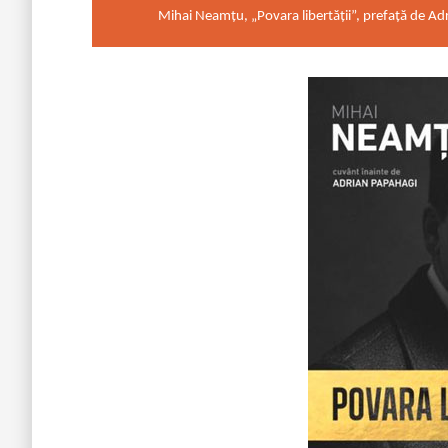
Mihai Neamțu, „Povara libertății”, prefață de A