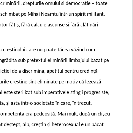
riminării, drepturile omului și democrație – toate
eschimbat pe Mihai Neamțu într-un spirit militant,
ator fățiș, fără calcule ascunse și fără clătinări
a creștinului care nu poate tăcea văzînd cum
ngrădită sub pretextul eliminării limbajului bazat pe
dicției de a discrimina, apetitul pentru credință
urile creștine sînt eliminate pe motiv că lezează
ste sterilizat sub imperativele stîngii progresiste,
a, și asta într-o societate în care, în trecut,
ncompetența era pedepsită. Mai mult, după un clișeu
t deștept, alb, creștin și heterosexual e un păcat