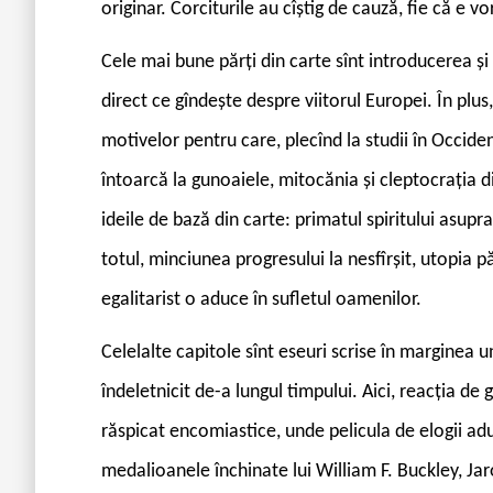
originar. Corciturile au cîștig de cauză, fie că e v
Cele mai bune părți din carte sînt introducerea ș
direct ce gîndește despre viitorul Europei. În plus
motivelor pentru care, plecînd la studii în Occide
întoarcă la gunoaiele, mitocănia și cleptocrația 
ideile de bază din carte: primatul spiritului asupra
totul, minciunea progresului la nesfîrșit, utopia 
egalitarist o aduce în sufletul oamenilor.
Celelalte capitole sînt eseuri scrise în marginea 
îndeletnicit de-a lungul timpului. Aici, reacția de 
răspicat encomiastice, unde pelicula de elogii ad
medalioanele închinate lui William F. Buckley, Jar