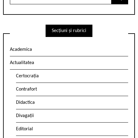
for:
Secțiuni și rubrici
Academica
Actualitatea
Certocrația
Contrafort
Didactica
Divagații
Editorial