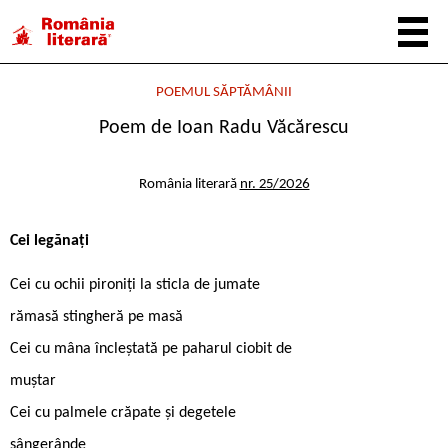
POEMUL SĂPTĂMÂNII
Poem de Ioan Radu Văcărescu
România literară
nr. 25/2026
Cei legănați
Cei cu ochii pironiți la sticla de jumate
rămasă stingheră pe masă
Cei cu mâna încleștată pe paharul ciobit de
muștar
Cei cu palmele crăpate și degetele
sângerânde