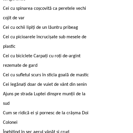
Cei cu spinarea coșcovită ca peretele vechi
cojit de var
Cei cu ochii lipiți de un lăuntru pribeag
Cei cu picioarele încrucișate sub mesele de
plastic
Cei cu biciclete Carpați cu roți de-argint
rezemate de gard
Cei cu sufletul scurs în sticla goală de mastic
Cei legănați doar de vuiet de vânt din senin
Ajuns pe strada Luptei dinspre munții de la
sud
Cum se ridică ei și pornesc de la crâșma Doi
Colonei
Înghițind în sec aerul vânăt și crud