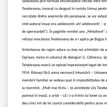
Sadoveanu prin formule encomiastice intrate între timp 
Teodoreanu, invocat cu dezgust în revista
Urmuz
pentr
recrutate dintre anemicile din pensioane, se vor extazi
cînd autorul însuși era adolescent: ah! adolescent! – și
de spermanțet“). În paginile revistei
unu
„Metaforel“ av
refuzul avocatului Teodoreanu de a-l apăra pe Bogza î
Schimbarea de regim aduce cu sine noi schimbări de atit
Oprișan, inclus în volumul de dialoguri
G. Călinescu. Sp
Teodoreanu evocă un episod impresionant legat de înmor
1954. Rămași fără suma necesară înhumării – Uniunea Scr
membrii familiei se vedeau puși în imposibilitatea de a 
la mormînt. „Mult mai tîrziu – își amintește Lily Teodor
pumnul în masă, a urlat – că i s-a trimis lui Ionel ca u
dau cinci mii de lei (sumă considerabilă pentru acea v