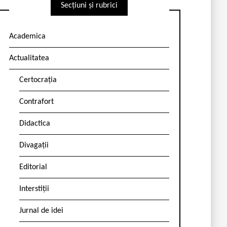
Secțiuni și rubrici
Academica
Actualitatea
Certocrația
Contrafort
Didactica
Divagații
Editorial
Interstiții
Jurnal de idei