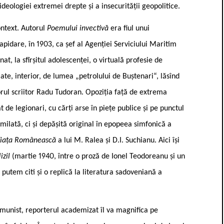
 ideologiei extremei drepte și a insecurității geopolitice.
ontext. Autorul
Poemului invectivă
era fiul unui
idare, în 1903, ca șef al Agenției Serviciului Maritim
at, la sfîrșitul adolescenței, o virtuală profesie de
ate, interior, de lumea „petrolului de Buștenari“, lăsînd
orul scriitor Radu Tudoran. Opoziția față de extrema
de legionari, cu cărți arse în piețe publice și pe punctul
milată, ci și depășită original în epopeea simfonică a
iața Românească
a lui M. Ralea și D.I. Suchianu. Aici își
izil
(martie 1940, între o proză de Ionel Teodoreanu și un
 putem citi și o replică la literatura sadoveniană a
omunist, reporterul academizat îl va magnifica pe