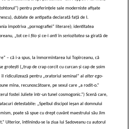
utohtonul“) pentru preferințele sale moderniste afișate
escu), dublate de antipatia declarată față de I.
nia împotriva „pornografiei“ literare); identitatea
oreanu, „tot ce-i
filo
și ce-i
anti
în
seriozitatea
sa girată de
re“ – că i-a spus, la înmormîntarea lui Topîrceanu, că
șe grotești („trup de crap corcit cu curcan și cap de șoim
 îl ridiculizează pentru „oratoriul seminal“ al
alter ego
-
i pune mîna, recunoscătoare, pe sexul care „a rodit-o.“
erul fostei Juliete într-un tunel cosmogonic.“) Scenă care,
r atacuri detestabile: „Spelbul discipol ieșan al domnului
nimism, poate să spue cu drept cuvânt maestrului său Jim
.“ Ulterior, întîlnindu-se la ziua lui Sadoveanu cu autorul