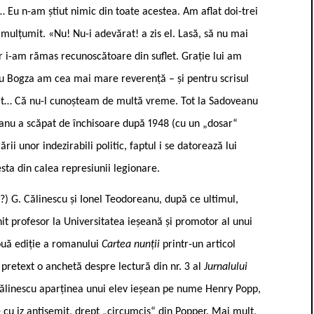
 Eu n-am știut nimic din toate acestea. Am aflat doi-trei
m mulțumit. «Nu! Nu-i adevărat! a zis el. Lasă, să nu mai
r i-am rămas recunoscătoare din suflet. Grație lui am
ru Bogza am cea mai mare reverență – și pentru scrisul
enit… Că nu-l cunoșteam de multă vreme. Tot la Sadoveanu
reanu a scăpat de închisoare după 1948 (cu un „dosar“
ii unor indezirabili politic, faptul i se datorează lui
ta din calea represiunii legionare.
?) G. Călinescu și Ionel Teodoreanu, după ce ultimul,
enit profesor la Universitatea ieșeană și promotor al unui
ouă ediție a romanului
Cartea nunții
printr-un articol
 pretext o anchetă despre lectură din nr. 3 al
Jurnalului
Călinescu aparținea unui elev ieșean pe nume Henry Popp,
cu iz antisemit, drept „circumcis“ din Popper. Mai mult,