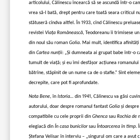
articolului, Călinescu încearcă să se ascundă într-o cam
vrea să-l bată, drept pentru care toată seara criticul n
stătuseră cîndva altfel. În 1933, cînd Călinescu preluas
revistei
Viața Românească
, Teodoreanu îi trimisese u
din noul său roman
Golia
. Mai mult, identifica afinități
din
Cartea nunții
: „Și dumneata ai grupat babe într-o ca
tumult de viață; și eu îmi desfășor acțiunea romanului 
bătrîne, stăpînit de un nume ca de o stafie.“ Sînt eleme
decrepite, care pot fi aprofundate.
Nota Bene
, în
Istoria…
din 1941, Călinescu va găsi cuvin
autorului, doar despre romanul fantast
Golia
și despre
compatibile cu cele proprii din
Ghenca
sau
Rochia de 
elegiacă din
În casa bunicilor
sau
Întoarcerea în timp
. 
Ștefana Velisar în interviu – „singurul om care a avut c