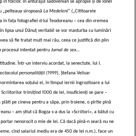
în folclor. În anturajul sadovenian se apropie și de Ionel
u „pelteaua siropoasă
La Medeleni
“ („Cititoarele
a în fața fotografiei d-lui Teodoreanu – cea din vremea
 în lipsa unui Dănuț veritabil se vor masturba cu lumînări
ea să fie tratat mult mai rău, ceea ce justifică din plin
n procesul intentat pentru
Jurnal de sex…
udine. Într-un interviu acordat, la senectute, lui I.
ectacolul personalității
(1999), Ștefana Velisar
mîntarea soțului ei, în timpul iernii îngrozitoare a lui
iitorilor trimițînd 1000 de lei, insuficienți se pare –
plăti pe cineva pentru a săpa, prin troiene, o pîrtie pînă
eanu – am știut că Bogza s-a dus la «Scriitori», a bătut cu
n portar nenorocit o mie de lei. Că dacă pînă-n seară nu ne
reme, cînd salariul mediu era de 450 de lei
n.m.
), face un