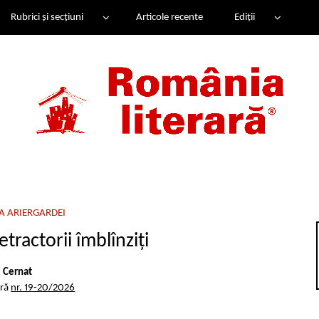
Rubrici și secțiuni
Articole recente
Ediții
 ARIERGARDEI
tractorii îmblînziți
l Cernat
ară
nr. 19-20/2026