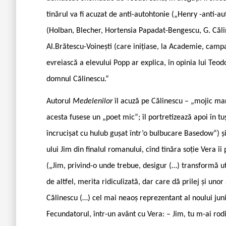
tînărul va fi acuzat de anti-autohtonie („Henry -anti-a
(Holban, Blecher, Hortensia Papadat-Bengescu, G. Călin
Al.Brătescu-Voinești (care inițiase, la Academie, campa
evreiască a elevului Popp ar explica, în opinia lui Teod
domnul Călinescu.“
Autorul
Medelenilor
îl acuză pe Călinescu – „mojic ma
acesta fusese un „poet mic“; îl portretizează apoi în tu
încrucișat cu hulub gușat într’o bulbucare Basedow“) și
ului Jim din finalul romanului, cînd tînăra soție Vera î
(„Jim, privind-o unde trebue, desigur (…) transformă ut
de altfel, merita ridiculizată, dar care dă prilej și uno
Călinescu (…) cel mai neaoș reprezentant al noului ju
Fecundatorul, într-un avânt cu Vera: – Jim, tu m-ai rodit