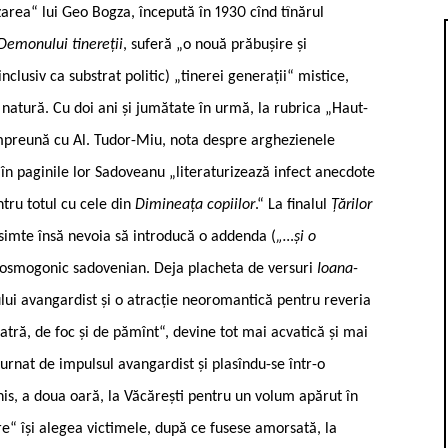
area“ lui Geo Bogza, începută în 1930 cînd tînărul
Demonului tinereții
, suferă „o nouă prăbușire și
usiv ca substrat politic) „tinerei generații“ mistice,
n natură. Cu doi ani și jumătate în urmă, la rubrica „Haut-
preună cu Al. Tudor-Miu, nota despre arghezienele
 în paginile lor Sadoveanu „literaturizează infect anecdote
ntru totul cu cele din
Dimineața copiilor
.“ La finalul
Țărilor
 simte însă nevoia să introducă o addenda (
„…și o
cosmogonic sadovenian. Deja placheta de versuri
Ioana-
tului avangardist și o atracție neoromantică pentru reveria
tră, de foc și de pămînt“, devine tot mai acvatică și mai
urnat de impulsul avangardist și plasîndu-se într-o
his, a doua oară, la Văcărești pentru un volum apărut în
re“ își alegea victimele, după ce fusese amorsată, la