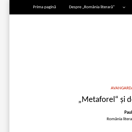
Prima pagină
Despre „România literară”
AVANGARDA
„Metaforel“ și de
Pau
România liter