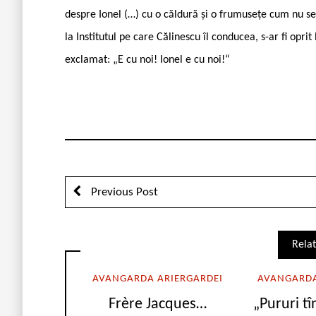
despre Ionel (…) cu o căldură și o frumusețe cum nu se 
la Institutul pe care Călinescu îl conducea, s-ar fi opri
exclamat: „E cu noi! Ionel e cu noi!“
Previous Post
Relat
AVANGARDA ARIERGARDEI
AVANGARDA
Frère Jacques…
„Pururi tî