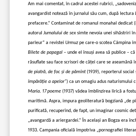
Am mai comentat, în cadrul acestei rubrici, „sadoveniz
avangardist notează în jurnalul său cum, după lectura
prefacere.“ Contaminat de romanul monahal dedicat (incl
autorul
Jurnalului de sex
simte nevoia unei sihăstriri î
parleur“ a revistei
Urmuz
pe care-o scotea Câmpina îm
Bilete de papagal
– unde el însuși avea să publice – că
răsuflate sau face scrisori de căței care se aseamănă î
de piatră, de foc și de pămînt
(1939), reporterul social
împărăție a apelor“
) ca un omagiu adus naturismului 
Maria. 17 poeme
(1937) vădea îmblînzirea lirică a fos
maritimă. Aspra, impura geoliteratură bogziană „de pia
purificată, recuperînd, de fapt, un imaginar cosmic det
„avangardă a ariergardei.“ În același an Bogza era înc
1933. Campania oficială împotriva „pornografiei litera