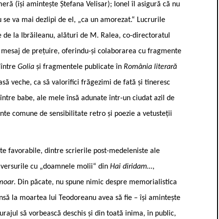
eră (își amintește Ștefana Velisar); Ionel îl asigură că nu
u se va mai dezlipi de el, „ca un amorezat.“ Lucrurile
e de la Ibrăileanu, alături de M. Ralea, co-directoratul
n mesaj de prețuire, oferindu-și colaborarea cu fragmente
 între
Golia
și fragmentele publicate în
România literară
să veche, ca să valorifici frăgezimi de fată și tineresc
între babe, ale mele însă adunate într-un ciudat azil de
nte comune de sensibilitate retro și poezie a vetusteții
te favorabile, dintre scrierile post-medeleniste ale
 versurile cu „doamnele molii“ din
Hai diridam…
,
moar
. Din păcate, nu spune nimic despre memorialistica
Însă la moartea lui Teodoreanu avea să fie – își amintește
urajul să vorbească deschis și din toată inima, în public,