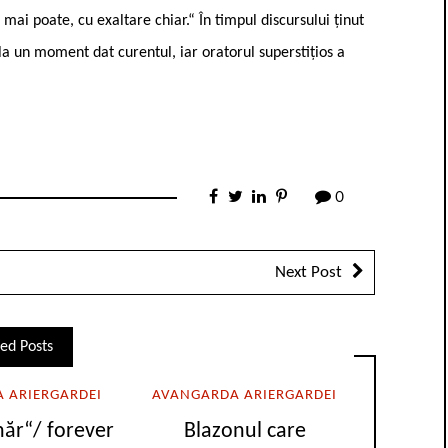
mai poate, cu exaltare chiar.“ În timpul discursului ținut
t la un moment dat curentul, iar oratorul superstițios a
0
Next Post
ed Posts
 ARIERGARDEI
AVANGARDA ARIERGARDEI
năr“/ forever
Blazonul care