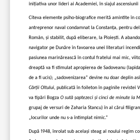
inițiativa unor lideri ai Academiei, în siajul ascensiunii
Cîteva elemente psiho-biografice merită amintite în c
antreprenor naval condamnat la Constanța, pentru delap
Român, și stabilit, după eliberare, la Ploiești. A abandon
navigator pe Dunăre în favoarea unei literaturi incendi
pasiunea marinărească în contul fratelui mai mic, viit
dreaptă va fi stimulat apropierea de Sadoveanu (lapidat 
de a fi ucis); „sadovenizarea“ devine nu doar deplin asi
Cărții Oltului
, publicată în foileton în paginile revistei
V
va tipări Bogza
O sută șaptezeci și cinci de minute la M
grupaj de versuri de Zaharia Stancu) în al cărui filigran
„locurilor unde nu s-a întîmplat nimic.“
După 1948, înrolat sub același steag al noului regim c