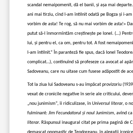
scandal nemaipomenit, dă el banii, și așa mai departe…
ani mai tîrziu, cînd l-am întîlnit odată pe Bogza și i-a
vorbim de asta! Te rog, să nu mai vorbim de asta!» Da
putut să-l înmormîntăm creștinește pe Ionel. (…) Pent
lui, și pentru el, ca om, pentru tot. A fost nemaipom
l-am întîlnit.“ În paranteză fie spus, dacă Ionel Teodo
complicat…), continuînd să profeseze ca avocat al apărăr
Sadoveanu, care nu uitase cum fusese adăpostit de aces
Tot la ziua lui Sadoveanu s-au împăcat provizoriu (1939
vexat de cronicile negative în serie ale criticului, dev
„nou junimism“, îi ridiculizase, în
Universul literar
, o n
fulminant:
Jim Fecundatorul și noul Junimism
, avînd ca
literar
. Răspunsul inaugural citat pe prima pagină de 
demascat onomastic de Teodoreanu, în alegații ironice 