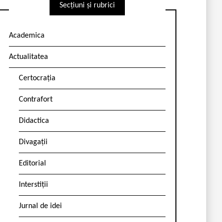
Secțiuni și rubrici
Academica
Actualitatea
Certocrația
Contrafort
Didactica
Divagații
Editorial
Interstiții
Jurnal de idei