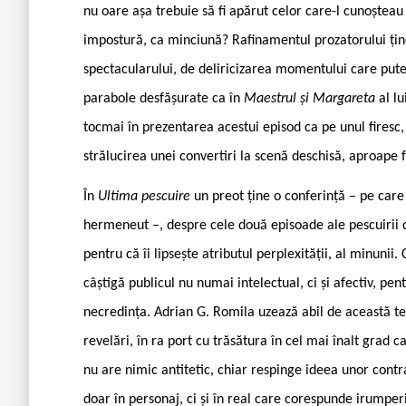
nu oare așa trebuie să fi apărut celor care-l cunoșteau
impostură, ca minciună? Rafinamentul prozatorului țin
spectacularului, de deliricizarea momentului care pute
parabole desfășurate ca în
Maestrul și Margareta
al l
tocmai în prezentarea acestui episod ca pe unul firesc, 
strălucirea unei convertiri la scenă deschisă, aproape 
În
Ultima pescuire
un preot ține o conferință – pe car
hermeneut –, despre cele două episoade ale pescuirii di
pentru că îi lipsește atributul perplexității, al minunii.
câștigă publicul nu numai intelectual, ci și afectiv, pen
necredința. Adrian G. Romila uzează abil de această te
revelări, în ra ­port cu trăsătura în cel mai înalt grad 
nu are nimic antitetic, chiar respinge ideea unor contra
doar în personaj, ci și în real care corespunde irumperi