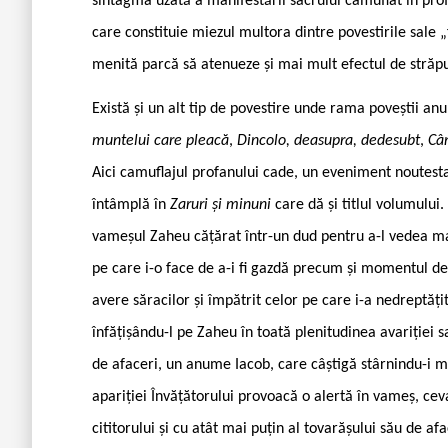
sintagma uzată a manifestării sacrului camuflat în pro
care constituie miezul multora dintre povestirile sale „
menită parcă să atenueze și mai mult efectul de străpu
Există și un alt tip de povestire unde rama poveștii a
muntelui care pleacă
,
Dincolo, deasupra, dedesubt
,
Cân
Aici camuflajul profanului cade, un eveniment noutesta
întâmplă în
Zaruri și minuni
care dă și titlul volumului.
vameșul Zaheu cățărat într-un dud pentru a-l vedea mai 
pe care i-o face de a-i fi gazdă precum și momentul d
avere săracilor și împătrit celor pe care i-a nedreptă
înfățișându-l pe Zaheu în toată plenitudinea avariției sa
de afaceri, un anume Iacob, care câștigă stârnindu-i m
apariției Învățătorului provoacă o alertă în vameș, ceva 
cititorului și cu atât mai puțin al tovarășului său de a