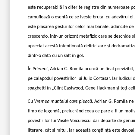
este recuperabilă în diferite registre din numeroase po
camuflează o esență ce se ivește brutal cu adevărul ei
este plasarea gesturilor celor mai banale, adâncite de 
crescendo, într-un orizont metafizic care se deschide s
apreciat acestă intenționată deliricizare și dedramatizar
dintr-o dată cu un salt în gol.
În
Prieteni
, Adrian G. Romila aruncă un final previzibil,
pe calapodul povestirilor lui Julio Cortasar. Iar ludic
spaghetti în „Clint Eastwood, Gene Hackman și toți ceil
Cu
Vremea muntelui care pleacă
, Adrian G. Romila ne 
timp de legendă, prelucrând ceea ce pare a fi un motiv 
povestirilor lui Vasile Voiculescu, dar departe de genu
literare, cât și mitul, iar această conștiință este devoal