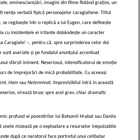
zate, eminescianizări, imagini din filme flotând grațios, un
i ­nența verbală tipică personajelor caragialiene. Titlul
a
, se regăsește într-o replică a lui Eugen, care definește
a cu insistențele ei iritante dobândește un caracter
ma Caragiale! –, pentru că, spre surprinderea celor doi
le sunt avariate și pe fundalul anunțului accentuat
 unui sfârșit iminent. Neseriosul, intensificatorul de emoție
curs de împrejurări de mică probabilitate. Cu aceeași
ent
,
Ham
sau
Neterminat
. Imprevizibilul intră în această
eserios, virează brusc spre acel grav, chiar dramatic
comic profund al povestirilor lui Bohumil Hrabal sau Danilo
că unele mizează pe o exploatare a resurselor inepuizabile
 unde după ce naratorul face portretul unui celibatar