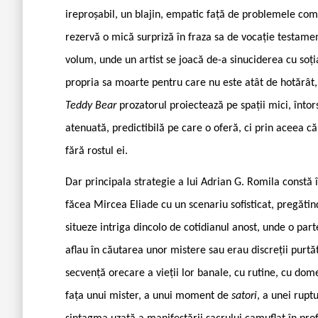
ireproșabil, un blajin, empatic față de problemele comu
rezervă o mică surpriză în fraza sa de vocație testamen
volum, unde un artist se joacă de-a sinuciderea cu soț
propria sa moarte pentru care nu este atât de hotărât, 
Teddy Bear
prozatorul proiectează pe spații mici, întor
atenuată, predictibilă pe care o oferă, ci prin aceea c
fără rostul ei.
Dar principala strategie a lui Adrian G. Romila constă
făcea Mircea Eliade cu un scenariu sofisticat, pregătin
situeze intriga dincolo de cotidianul anost, unde o par
aflau în căutarea unor mistere sau erau discreții purtăto
secvență orecare a vieții lor banale, cu rutine, cu dome
fața unui mister, a unui moment de
satori
, a unei rupt