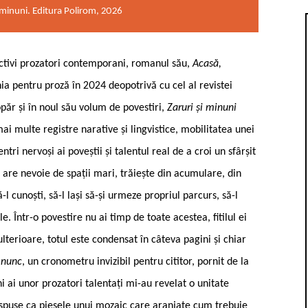
i minuni. Editura Polirom, 2026
 activi prozatori contemporani, romanul său,
Acasă,
ia pentru proză în 2024 deopotrivă cu cel al revistei
păr și în noul său volum de povestiri,
Zaruri și minuni
i multe registre narative și lingvistice, mobilitatea unei
tri nervoși ai poveștii și talentul real de a croi un sfârșit
 are nevoie de spații mari, trăiește din acumulare, din
l cunoști, să-l lași să-și urmeze propriul parcurs, să-l
le. Într-o povestire nu ai timp de toate acestea, fitilul ei
ulterioare, totul este condensat în câteva pagini și chiar
 nunc
, un cronometru invizibil pentru cititor, pornit de la
ni ai unor prozatori talentați mi-au revelat o unitate
 dispuse ca piesele unui mozaic care aranjate cum trebuie