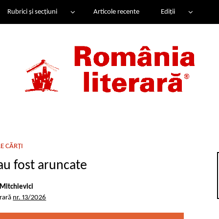
Rubrici și secțiuni
Articole recente
Ediții
E CĂRȚI
au fost aruncate
Mitchievici
erară
nr. 13/2026