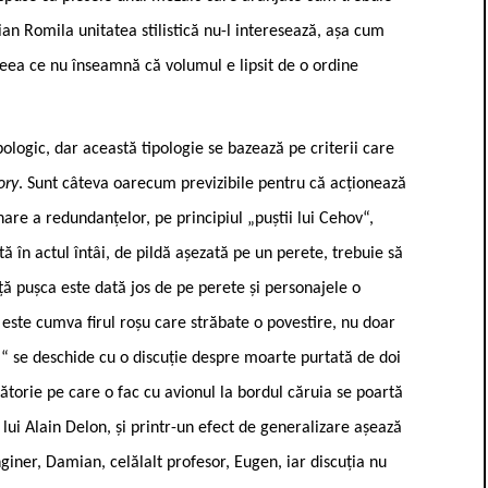
ian Romila unitatea stilistică nu-l interesează, așa cum
 ceea ce nu înseamnă că volumul e lipsit de o ordine
pologic, dar această tipologie se bazează pe criterii care
ory
. Sunt câteva oarecum previzibile pentru că acționează
are a redundanțelor, pe principiul „puștii lui Cehov“,
 în actul întâi, de pildă așezată pe un perete, trebuie să
ață pușca este dată jos de pe perete și personajele o
este cumva firul roșu care străbate o povestire, nu doar
ta“ se deschide cu o discuție despre moarte purtată de doi
lătorie pe care o fac cu avionul la bordul căruia se poartă
 lui Alain Delon, și printr-un efect de generalizare așează
giner, Damian, celălalt profesor, Eugen, iar discuția nu