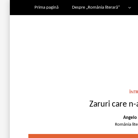
Prima pagină
Despre „România literară”
ÎNTR
Zaruri care n-
Angelo 
România lit