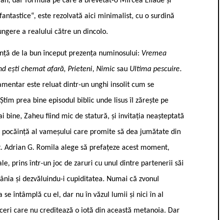
fan, dar formula pe care a brevetat-o Mircea Eliade și
fantastice“, este rezolvată aici minimalist, cu o surdină
ngere a realului către un dincolo.
nunță de la bun început prezența numinosului:
Vremea
d ești chemat afară, Prieteni
,
Nimic
sau
Ultima pescuire
.
mentar este reluat dintr-un unghi insolit cum se
 Știm prea bine episodul biblic unde Iisus îl zărește pe
bine, Zaheu fiind mic de statură, și invitația neașteptată
e pocăință al vameșului care promite să dea jumătate din
țit. Adrian G. Romila alege să prefațeze acest moment,
le, prins într-un joc de zaruri cu unul dintre partenerii săi
ânia și dezvăluindu-i cupiditatea. Numai că zvonul
se întâmplă cu el, dar nu în văzul lumii și nici în al
faceri care nu creditează o iotă din această metanoia. Dar