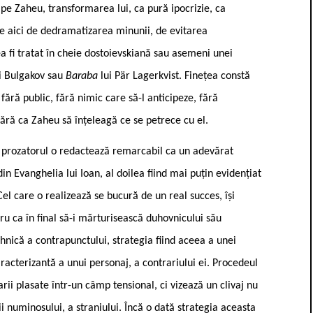
 pe Zaheu, transformarea lui, ca pură ipocrizie, ca
e aici de dedramatizarea minunii, de evitarea
a fi tratat în cheie dostoievskiană sau asemeni unei
ui Bulgakov sau
Baraba
lui Pär Lagerkvist. Finețea constă
fără public, fără nimic care să-l anticipeze, fără
fără ca Zaheu să înțeleagă ce se petrece cu el.
e prozatorul o redactează remarcabil ca un adevărat
n Evanghelia lui Ioan, al doilea fiind mai puțin evidențiat
 Cel care o realizează se bucură de un real succes, își
tru ca în final să-i mărturisească duhovnicului său
hnică a contrapunctului, strategia fiind aceea a unei
caracterizantă a unui personaj, a contrariului ei. Procedeul
rii plasate într-un câmp tensional, ci vizează un clivaj nu
i numinosului, a straniului. Încă o dată strategia aceasta