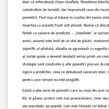
doar că vehiculează clișee răsuflate, filosofeme kitschi
catastrofism de ­lectabil, dar împrumută ceva din incont
povestirii,
Firul roșu al tuturor lu crurilor din lumea ast
moartea cu această frază voit abisală. Numai că discuți
fatidic cu valoare de predicție, – „fatalitate“ ar excla
amici, avionul este lovit de un stol de păsări, motoare
soporific al pilotului, situația se agravează cu sugestia
al vorbei goale a devenit deodată serios printr-un con
strategie sunt construite și alte povestiri precum
Accid
logică a predicției, ceea ce debutează oarecum lejer, n
pentru care nimeni nu este pregătit.
Există o alte serie de povestiri care au ceva din acel 
Kiš, le găsesc printre cele mai provocatoare, chiar da
ale anecdotei, pe poantă, cum este
Manole cel blând
,