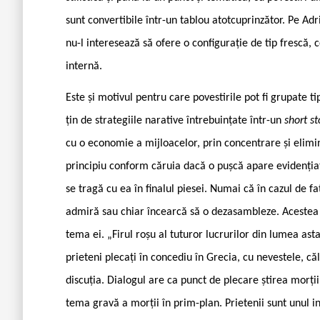
sunt convertibile într-un tablou atotcuprinzător. Pe Adr
nu-l interesează să ofere o configurație de tip frescă,
internă.
Este și motivul pentru care povestirile pot fi grupate ti
țin de strategiile narative întrebuințate într-un
short st
cu o economie a mijloacelor, prin concentrare și elimin
principiu conform căruia dacă o pușcă apare evidențiată
se tragă cu ea în finalul piesei. Numai că în cazul de f
admiră sau chiar încearcă să o dezasambleze. Acestea 
tema ei. „Firul roșu al tuturor lucrurilor din lumea as
prieteni plecați în concediu în Grecia, cu nevestele, că
discuția. Dialogul are ca punct de plecare știrea morții
tema gravă a morții în prim-plan. Prietenii sunt unul in