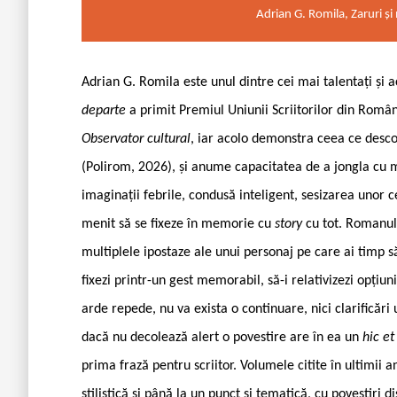
Adrian G. Romila, Zaruri ș
Adrian G. Romila este unul dintre cei mai talentați și
departe
a primit Premiul Uniunii Scriitorilor din Român
Observator cultural
, iar acolo demonstra ceea ce desco
(Polirom, 2026), și anume capacitatea de a jongla cu ma
imaginații febrile, condusă inteligent, sesizarea unor cen
menit să se fixeze în memorie cu
story
cu tot. Romanul
multiplele ipostaze ale unui personaj pe care ai timp să-
fixezi printr-un gest memorabil, să-i relativizezi opțiuni
arde repede, nu va exista o continuare, nici clarificări 
dacă nu decolează alert o povestire are în ea un
hic et
prima frază pentru scriitor. Volumele citite în ultimii a
stilistică și până la un punct și tematică, cu povestiri