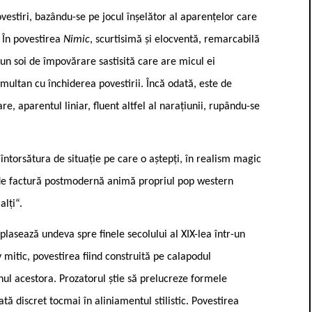
vestiri, bazându-se pe jocul înșelător al aparențelor care
. În povestirea
Nimic
, scurtisimă și elocventă, remarcabilă
un soi de împovărare sastisită care are micul ei
imultan cu închiderea povestirii. Încă odată, este de
e, aparentul liniar, fluent altfel al narațiunii, rupându-se
 întorsătura de situație pe care o aștepți, în realism magic
ul de factură postmodernă animă propriul pop western
alți“.
plasează undeva spre finele secolului al XIX-lea într-un
mitic, povestirea fiind construită pe calapodul
inul acestora. Prozatorul știe să prelucreze formele
ată discret tocmai în aliniamentul stilistic. Povestirea