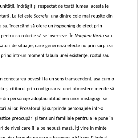
nității, îndrăgit și respectat de toată lumea, acesta le
tară. La fel este
Socrela
, una dintre cele mai reușite din
ia sa, încercând să ofere un
happening
de efect prin
pentru ca rolurile să se inverseze. În
Noaptea târziu
sau
sături de situație, care generează efecte nu prin surpriza
ă prind într-un moment fabula unei existențe, rostul sau
 în conectarea poveștii la un sens transcendent, așa cum o
du-și cititorul prin configurarea unei atmosfere menite să
te din personaje adoptau atitudinea unor mistagogi, se
ri ai lor. Prozatorul își surprinde personajele într-o
stice preocupări și tensiuni familiale pentru a le pune în
uri de nivel care îi ia pe nepusă masă. Îți vine în minte