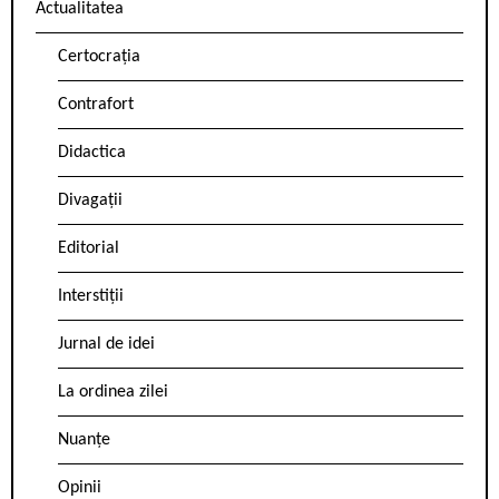
Actualitatea
Certocrația
Contrafort
Didactica
Divagații
Editorial
Interstiții
Jurnal de idei
La ordinea zilei
Nuanțe
Opinii