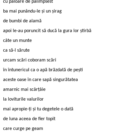
cu paloare de palimpsest
ba mai punându-le și un șirag
de bumbi de alamă
apoi le-au poruncit să ducă la gura lor știrbă
câte un munte
ca să-l sărute
urcam scări coboram scări
în întunericul ca o apă brăzdată de pești
aceste oase în care sapă singurătatea
amarnic mai scârțâie
la loviturile valurilor
mai apropie-ți și tu degetele o dată
de luna aceea de fier topit
care curge pe geam