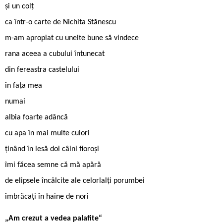
și un colț
ca într-o carte de Nichita Stănescu
m-am apropiat cu unelte bune să vindece
rana aceea a cubului întunecat
din fereastra castelului
în fața mea
numai
albia foarte adâncă
cu apa în mai multe culori
ținând în lesă doi câini fioroși
îmi făcea semne că mă apără
de elipsele încâlcite ale celorlalți porumbei
îmbrăcați în haine de nori
„Am crezut a vedea palafite“