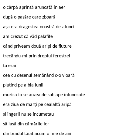
o cârpă aprinsă aruncată în aer
după o pasăre care zboară
așa era dragostea noastră de-atunci
am crezut că văd palafite
când priveam două aripi de fluture
trecându-mi prin dreptul ferestrei
tu erai
cea cu desenul semănând c-o vioară
plutind pe albia lunii
muzica ta se auzea de sub ape întunecate
era ziua de marți pe cealaltă aripă
și îngerii nu se încumetau
să iasă din cămările lor
din bradul tăiat acum o mie de ani