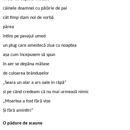
câinele doamnei cu pălărie de pai
cât timp stam noi de vorbă
părea
întins pe pavajul umed
un plug care amestecă ziua cu noaptea
așa cum începusem să spun
în aer se depăna mătase
de culoarea brândușelor
„Seara un olar a ars oale în râpă“
și pe când credeam că nu mai urmează nimic
„Moartea a fost fără vise
Și fără amintiri“
O pădure de scaune