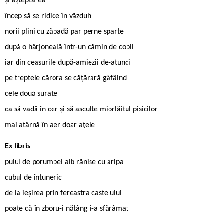
și așteptarea
încep să se ridice în văzduh
norii plini cu zăpadă par perne sparte
după o hârjoneală într-un cămin de copii
iar din ceasurile după-amiezii de-atunci
pe treptele cărora se cățărară gâfâind
cele două surate
ca să vadă în cer și să asculte miorlăitul pisicilor
mai atârnă în aer doar ațele
Ex libris
puiul de porumbel alb rănise cu aripa
cubul de întuneric
de la ieșirea prin fereastra castelului
poate că în zboru-i nătâng i-a sfărâmat