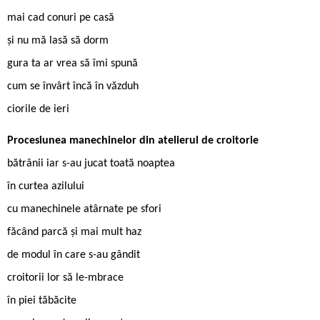
mai cad conuri pe casă
și nu mă lasă să dorm
gura ta ar vrea să îmi spună
cum se învârt încă în văzduh
ciorile de ieri
Procesiunea manechinelor din atelierul de croitorie
bătrânii iar s-au jucat toată noaptea
în curtea azilului
cu manechinele atârnate pe sfori
făcând parcă și mai mult haz
de modul în care s-au gândit
croitorii lor să le-mbrace
în piei tăbăcite