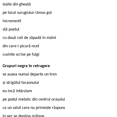
ieșite din gheață
pe locul surugiului rămas gol
încremenit
stă poetul
cu două coli de zăpadă în mâini
din care-i picură-ncet
cuvinte scrise pe fulgi
Grupuri negre în retragere
se auzea numai departe un tren
și strigătul faraonului
eu încă întârziam
pe podul metalic din centrul orașului
ca un salut care nu primește răspuns
în aer se depăna mătase