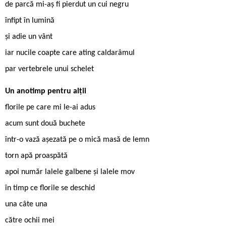
de parcă mi-aș fi pierdut un cui negru
înfipt în lumină
și adie un vânt
iar nucile coapte care ating caldarâmul
par vertebrele unui schelet
Un anotimp pentru alții
florile pe care mi le-ai adus
acum sunt două buchete
într-o vază așezată pe o mică masă de lemn
torn apă proaspătă
apoi număr lalele galbene și lalele mov
în timp ce florile se deschid
una câte una
către ochii mei