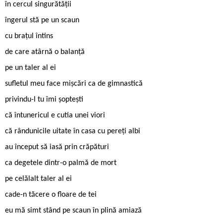
în cercul singurătății
îngerul stă pe un scaun
cu brațul întins
de care atârnă o balanță
pe un taler al ei
sufletul meu face mișcări ca de gimnastică
privindu-l tu îmi șoptești
că întunericul e cutia unei viori
că rândunicile uitate în casa cu pereți albi
au început să iasă prin crăpături
ca degetele dintr-o palmă de mort
pe celălalt taler al ei
cade-n tăcere o floare de tei
eu mă simt stând pe scaun în plină amiază