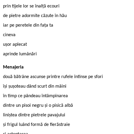
prin tijele lor se înalță ecouri
de pietre adormite căzute în hău
iar pe peretele din fața ta
cineva
ușor aplecat
aprinde lumânări
Menajeria
două bătrâne ascunse printre rufele întinse pe sfori
își șușoteau dând scurt din mâini
în timp ce pândeau întâmpinarea
dintre un pisoi negru și o pisică albă
liniștea dintre pietrele pavajului
și frigul luând formă de fierăstraie