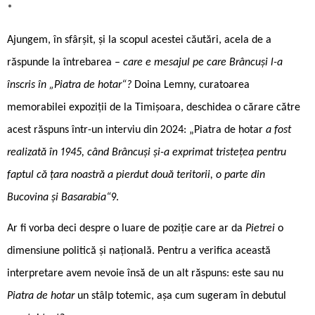
*
Ajungem, în sfârșit, și la scopul acestei căutări, acela de a
răspunde la întrebarea –
care e mesajul pe care Brâncuși l-a
înscris în „Piatra de hotar“?
Doina Lemny, curatoarea
memorabilei expoziții de la Timișoara, deschidea o cărare către
acest răspuns într-un interviu din 2024: „Piatra de hotar
a fost
realizată în 1945, când Brâncuși și-a exprimat tristețea pentru
faptul că țara noastră a pierdut două teritorii, o parte din
Bucovina și Basarabia“
9.
Ar fi vorba deci despre o luare de poziție care ar da
Pietrei
o
dimensiune politică și națională. Pentru a verifica această
interpretare avem nevoie însă de un alt răspuns: este sau nu
Piatra de hotar
un stâlp totemic, așa cum sugeram în debutul