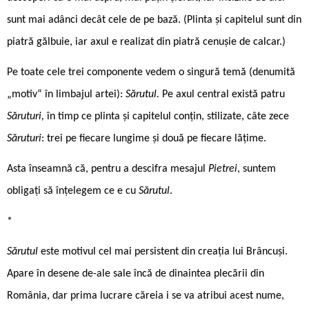
sunt mai adânci decât cele de pe bază. (Plinta și capitelul sunt din
piatră gălbuie, iar axul e realizat din piatră cenușie de calcar.)
Pe toate cele trei componente vedem o singură temă (denumită
„motiv“ în limbajul artei):
Sărutul.
Pe axul central există patru
Săruturi,
în timp ce plinta și capitelul conțin, stilizate, câte zece
Săruturi
: trei pe fiecare lungime și două pe fiecare lățime.
Asta înseamnă că, pentru a descifra mesajul
Pietrei
, suntem
obligați să înțelegem ce e cu
Sărutul
.
*
Sărutul
este motivul cel mai persistent din creația lui Brâncuși.
Apare în desene de-ale sale încă de dinaintea plecării din
România, dar prima lucrare căreia i se va atribui acest nume,