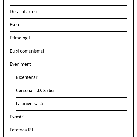
Dosarul artelor
Eseu
Etimologii
Eu și comunismul
Eveniment
Bicentenar
Centenar I.D. Sîrbu
La aniversară
Evocări
Fototeca R.l.