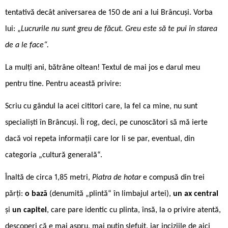
tentativă decât aniversarea de 150 de ani a lui Brâncuși. Vorba
lui: „
Lucrurile nu sunt greu de făcut. Greu este să te pui în starea
de a le face“.
La mulți ani, bătrâne oltean! Textul de mai jos e darul meu
pentru tine. Pentru această privire:
Scriu cu gândul la acei cititori care, la fel ca mine, nu sunt
specialiști în Brâncuși. Îi rog, deci, pe cunoscători să mă ierte
dacă voi repeta informații care lor li se par, eventual, din
categoria „cultură generală“.
Înaltă de circa 1,85 metri,
Piatra de hotar
e compusă din trei
părți:
o bază
(denumită „plintă“ în limbajul artei),
un ax central
și
un capitel
, care pare identic cu plinta, însă, la o privire atentă,
descoperi că e mai aspru, mai puțin șlefuit, iar inciziile de aici