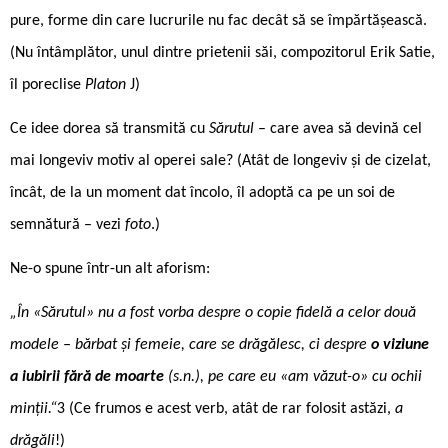
pure, forme din care lucrurile nu fac decât să se împărtășească.
(Nu întâmplător, unul dintre prietenii săi, compozitorul Erik Satie,
îl poreclise
Platon
J)
Ce idee dorea să transmită cu
Sărutul
– care avea să devină cel
mai longeviv motiv al operei sale? (Atât de longeviv și de cizelat,
încât, de la un moment dat încolo, îl adoptă ca pe un soi de
semnătură – vezi
foto
.)
Ne-o spune într-un alt aforism:
„În «Sărutul» nu a fost vorba despre o copie fidelă a celor două
modele – bărbat și femeie, care se drăgălesc, ci despre
o viziune
a iubirii fără de moarte
(s.n.), pe care eu «am văzut-o» cu ochii
minții.“
3 (Ce frumos e acest verb, atât de rar folosit astăzi,
a
drăgăli
!)