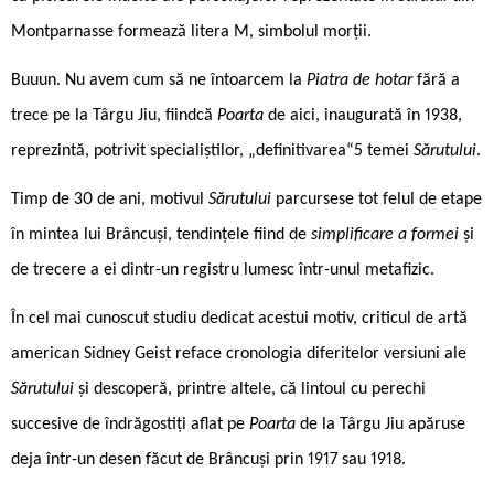
Montparnasse formează litera M, simbolul morții.
Buuun. Nu avem cum să ne întoarcem la
Piatra de hotar
fără a
trece pe la Târgu Jiu, fiindcă
Poarta
de aici, inaugurată în 1938,
reprezintă, potrivit specialiștilor, „definitivarea“5 temei
Sărutului
.
Timp de 30 de ani, motivul
Sărutului
parcursese tot felul de etape
în mintea lui Brâncuși, tendințele fiind de
simplificare a formei
și
de trecere a ei dintr-un registru lumesc într-unul metafizic.
În cel mai cunoscut studiu dedicat acestui motiv, criticul de artă
american Sidney Geist reface cronologia diferitelor versiuni ale
Sărutului
și descoperă, printre altele, că lintoul cu perechi
succesive de îndrăgostiți aflat pe
Poarta
de la Târgu Jiu apăruse
deja într-un desen făcut de Brâncuși prin 1917 sau 1918.