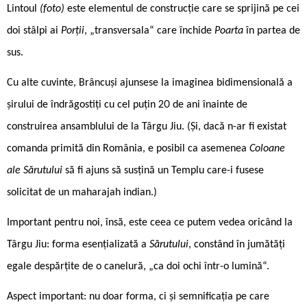
Lintoul
(foto)
este elementul de construcție care se sprijină pe cei
doi stâlpi ai
Porții
, „transversala“ care închide
Poarta
în partea de
sus.
Cu alte cuvinte, Brâncuși ajunsese la imaginea bidimensională a
șirului de îndrăgostiți cu cel puțin 20 de ani înainte de
construirea ansamblului de la Târgu Jiu. (Și, dacă n-ar fi existat
comanda primită din România, e posibil ca asemenea
Coloane
ale Sărutului
să fi ajuns să susțină un Templu care-i fusese
solicitat de un maharajah indian.)
Important pentru noi, însă, este ceea ce putem vedea oricând la
Târgu Jiu: forma esențializată a
Sărutului
, constând în jumătăți
egale despărțite de o canelură, „ca doi ochi într-o lumină“.
Aspect important: nu doar forma, ci și semnificația pe care