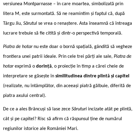
versiunea Montparnasse – în care moartea, simbolizată prin
litera M, este surmontată. Să ne reamintim și faptul că, după
Târgu Jiu,
Sărutul
se vrea o renaștere. Asta înseamnă că întreaga
lucrare trebuie să fie citită și dintr-o perspectivă temporală.
Piatra de hotar
nu este doar o bornă spațială, gândită să vegheze
frontiera unei patrii ideale. Prin cele trei părți ale sale,
Piatra de
hotar
exprimă o
dorință
, o proiecție în timp a cărei cheie de
interpretare se găsește în
similitudinea dintre plintă și capitel
(realizate, nu întâmplător, din aceeași piatră gălbuie, diferită de
piatra axului central).
De ce a ales Brâncuși să lase zece
Săruturi
incizate atât pe plintă,
cât și pe capitel? Risc să afirm că răspunsul ține de numărul
regiunilor istorice ale României Mari.