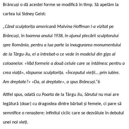
Brâncuși o dă acestei forme se modifică în timp. Să apelăm la
cartea lui Sidney Geist:
„Când sculptorița americană Malvina Hoffman l-a vizitat pe
Brâncuși, în toamna anului 1938, în ajunul plecării sculptorului
spre România, pentru a lua parte la inaugurarea monumentului
de la Târgu-Jiu, el a întrebat-o ce vede în modelul din gips al
coloanelor. «Văd formele a două celule care se întâlnesc pentru a
crea viață», răspunse sculptorița. «Începutul vieții… prin iubire.
Am dreptate?» «Da, ai dreptate», a spus Brâncuși.“
6
Altfel spus, odată cu
Poarta
de la Târgu Jiu,
Sărutul
nu mai are
legătură (doar) cu dragostea dintre bărbat și femeie, ci pare să
semnifice o renaștere: infinitul ciclic care se dezvăluie în debutul
unei noi vieți.