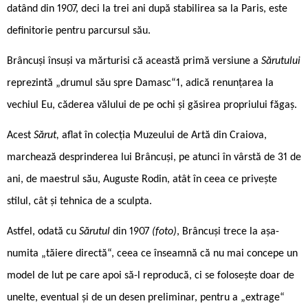
datând din 1907, deci la trei ani după stabilirea sa la Paris, este
definitorie pentru parcursul său.
Brâncuși însuși va mărturisi că această primă versiune a
Sărutului
reprezintă „drumul său spre Damasc“1, adică renunțarea la
vechiul Eu, căderea vălului de pe ochi și găsirea propriului făgaș.
Acest
Sărut,
aflat în colecția Muzeului de Artă din Craiova,
marchează desprinderea lui Brâncuși, pe atunci în vârstă de 31 de
ani, de maestrul său, Auguste Rodin, atât în ceea ce privește
stilul, cât și tehnica de a sculpta.
Astfel, odată cu
Sărutul
din 1907
(foto)
, Brâncuși trece la așa-
numita „tăiere directă“, ceea ce înseamnă că nu mai concepe un
model de lut pe care apoi să-l reproducă, ci se folosește doar de
unelte, eventual și de un desen preliminar, pentru a „extrage“