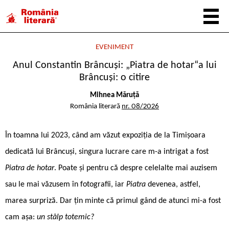
EVENIMENT
Anul Constantin Brâncuși: „Piatra de hotar“a lui
Brâncuși: o citire
Mihnea Măruță
România literară
nr. 08/2026
În toamna lui 2023, când am văzut expoziția de la Timișoara
dedicată lui Brâncuși, singura lucrare care m-a intrigat a fost
Piatra de hotar
. Poate și pentru că despre celelalte mai auzisem
sau le mai văzusem în fotografii, iar
Piatra
devenea, astfel,
marea surpriză. Dar țin minte că primul gând de atunci mi-a fost
cam așa:
un stâlp totemic?