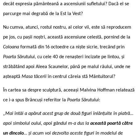
decât expresia pământeană a ascensiunii sufletului? Dacă el se
parcurge mai degrabă de la Est la Vest?
Nu cumva, atunci, rostul nostru, al celor vii, este să reproducem
pe jos, cu pașii noștri, această ascensiune celestă, pornind de la
Coloana
formată din 16 octoedre ca niște sicrie, trecând prin
Poarta Sărutului,
cu cele 40 de renașteri incizate pe lintou, și
străbătând apoi Aleea Scaunelor, până pe malul râului, unde ne
așteaptă
Masa tăcerii
în centrul căreia stă Mântuitorul?
În cartea sa despre sculptură, aceeași Malvina Hoffman relatează
ce i-a spus Brâncuși referitor la
Poarta Sărutului
:
„Mai întâi a apărut acest grup de două figuri înlănțuite în piatră…
apoi simbolul oului, apoi gândul m-a dus la
această poartă către
un dincolo
… și acum voi dezvolta aceste figuri în modelul de