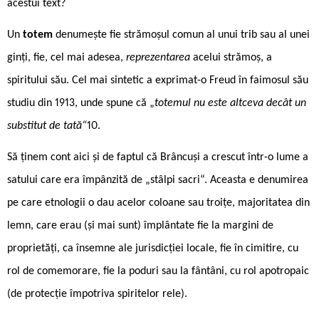
acestui text?
Un
totem
denumește fie strămoșul comun al unui trib sau al unei
ginți, fie, cel mai adesea,
reprezentarea
acelui strămoș, a
spiritului său. Cel mai sintetic a exprimat-o Freud în faimosul său
studiu din 1913, unde spune că „
totemul nu este altceva decât un
substitut de tată“
10.
Să ținem cont aici și de faptul că Brâncuși a crescut într-o lume a
satului care era împânzită de „stâlpi sacri“. Aceasta e denumirea
pe care etnologii o dau acelor coloane sau troițe, majoritatea din
lemn, care erau (și mai sunt) împlântate fie la margini de
proprietăți, ca însemne ale jurisdicției locale, fie în cimitire, cu
rol de comemorare, fie la poduri sau la fântâni, cu rol apotropaic
(de protecție împotriva spiritelor rele).