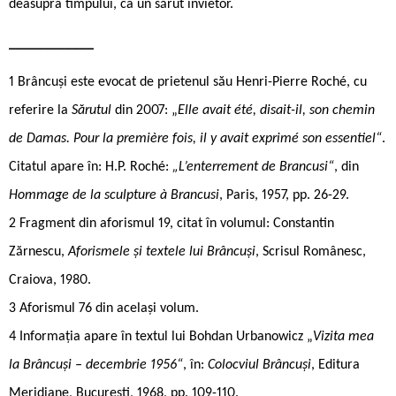
deasupra timpului, ca un sărut învietor.
____________
1 Brâncuși este evocat de prietenul său Henri-Pierre Roché, cu
referire la
Sărutul
din 2007: „
Elle avait été, disait-il, son chemin
de Damas. Pour la première fois, il y avait exprimé son essentiel“
.
Citatul apare în: H.P. Roché:
„L’enterrement de Brancusi“
, din
Hommage de la sculpture à Brancusi
, Paris, 1957, pp. 26-29.
2 Fragment din aforismul 19, citat în volumul: Constantin
Zărnescu,
Aforismele și textele lui Brâncuși
, Scrisul Românesc,
Craiova, 1980.
3 Aforismul 76 din același volum.
4 Informația apare în textul lui Bohdan Urbanowicz „
Vizita mea
la Brâncuși – decembrie 1956“
, în:
Colocviul Brâncuși
, Editura
Meridiane, București, 1968, pp. 109-110.