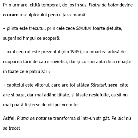
Prin urmare, citită temporal, de jos în sus,
Piatra de hotar
devine
o urare
a sculptorului pentru țara-mamă:
– plinta este trecutul, prin cele zece
Săruturi
foarte șlefuite,
sugerând timpul ce acoperă;
– axul central este prezentul (din 1945), cu moartea adusă de
ocuparea țării de către sovietici, dar și cu speranța de a renaște
în toate cele patru zări;
– capitelul este viitorul, care are tot atâtea
Săruturi
,
zece
, câte
are și baza, dar mai adânc tăiate, și lăsate neșlefuite, ca să nu
mai poată fi șterse de nisipul vremilor.
Astfel,
Piatra de hotar
se transformă și într-un strigăt:
Pe aici nu
se trece!