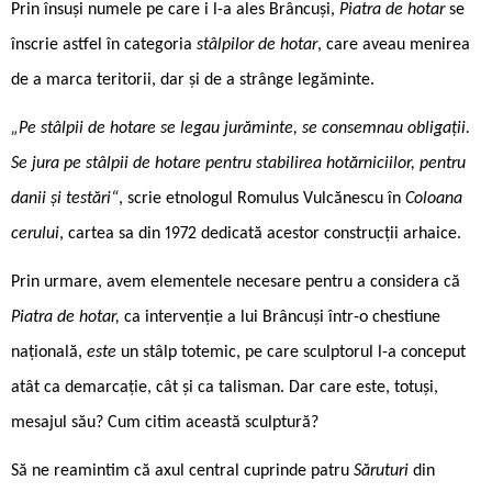
Prin însuși numele pe care i l-a ales Brâncuși,
Piatra de hotar
se
înscrie astfel în categoria
stâlpilor de hotar
, care aveau menirea
de a marca teritorii, dar și de a strânge legăminte.
„Pe stâlpii de hotare se legau jurăminte, se consemnau obligaţii.
Se jura pe stâlpii de hotare pentru stabilirea hotărniciilor, pentru
danii şi testări“
, scrie etnologul Romulus Vulcănescu în
Coloana
cerului
, cartea sa din 1972 dedicată acestor construcții arhaice.
Prin urmare, avem elementele necesare pentru a considera că
Piatra de hotar,
ca intervenție a lui Brâncuși într-o chestiune
națională,
este
un stâlp totemic, pe care sculptorul l-a conceput
atât ca demarcație, cât și ca talisman. Dar care este, totuși,
mesajul său? Cum citim această sculptură?
Să ne reamintim că axul central cuprinde patru
Săruturi
din