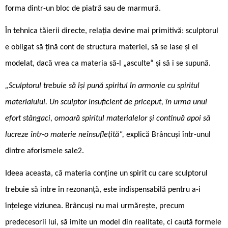
forma dintr-un bloc de piatră sau de marmură.
În tehnica tăierii directe, relația devine mai primitivă: sculptorul
e obligat să țină cont de structura materiei, să se lase și el
modelat, dacă vrea ca materia să-l „asculte“ și să i se supună.
„Sculptorul trebuie să își pună spiritul în armonie cu spiritul
materialului. Un sculptor insuficient de priceput, în urma unui
efort stângaci, omoară spiritul materialelor și continuă apoi să
lucreze într-o materie neînsuflețită“,
explică Brâncuși într-unul
dintre aforismele sale2.
Ideea aceasta, că materia conține un spirit cu care sculptorul
trebuie să intre în rezonanță, este indispensabilă pentru a-i
înțelege viziunea. Brâncuși nu mai urmărește, precum
predecesorii lui, să imite un model din realitate, ci caută formele