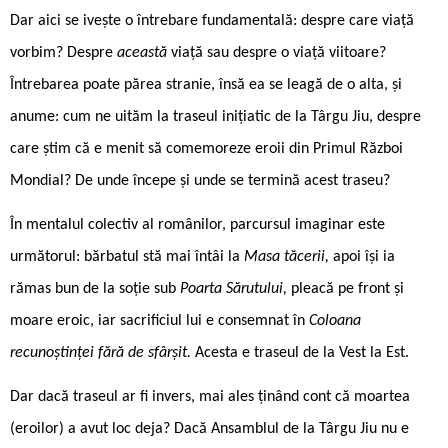
Dar aici se ivește o întrebare fundamentală: despre care viață
vorbim? Despre
această
viață sau despre o viață viitoare?
Întrebarea poate părea stranie, însă ea se leagă de o alta, și
anume: cum ne uităm la traseul inițiatic de la Târgu Jiu, despre
care știm că e menit să comemoreze eroii din Primul Război
Mondial? De unde începe și unde se termină acest traseu?
În mentalul colectiv al românilor, parcursul imaginar este
următorul: bărbatul stă mai întâi la
Masa tăcerii,
apoi își ia
rămas bun de la soție sub
Poarta Sărutului,
pleacă pe front și
moare eroic, iar sacrificiul lui e consemnat în
Coloana
recunoștinței fără de sfârșit.
Acesta e traseul de la Vest la Est.
Dar dacă traseul ar fi invers, mai ales ținând cont că moartea
(eroilor) a avut loc deja? Dacă Ansamblul de la Târgu Jiu nu e