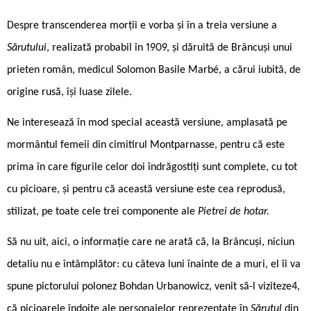
Despre transcenderea morții e vorba și în a treia versiune a
Sărutului
, realizată probabil în 1909, și dăruită de Brâncuși unui
prieten român, medicul Solomon Basile Marbé, a cărui iubită, de
origine rusă, își luase zilele.
Ne interesează în mod special această versiune, amplasată pe
mormântul femeii din cimitirul Montparnasse, pentru că este
prima în care figurile celor doi îndrăgostiți sunt complete, cu tot
cu picioare, și pentru că această versiune este cea reprodusă,
stilizat, pe toate cele trei componente ale
Pietrei de hotar.
Să nu uit, aici, o informație care ne arată că, la Brâncuși, niciun
detaliu nu e întâmplător: cu câteva luni înainte de a muri, el îi va
spune pictorului polonez Bohdan Urbanowicz, venit să-l viziteze4,
că picioarele îndoite ale personajelor reprezentate în
Sărutul
din