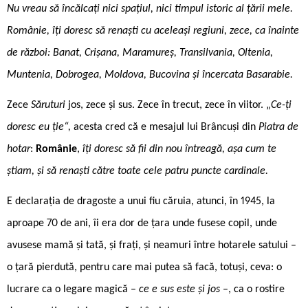
Nu vreau să încălcați nici spațiul, nici timpul istoric al țării mele.
Românie, îți doresc să renaști cu aceleași regiuni, zece, ca înainte
de război: Banat, Crișana, Maramureș, Transilvania, Oltenia,
Muntenia, Dobrogea, Moldova, Bucovina și încercata Basarabie.
Zece
Săruturi
jos, zece și sus. Zece în trecut, zece în viitor. „
Ce-ți
doresc eu ție“,
acesta cred că e mesajul lui Brâncuși din
Piatra de
hotar
:
Românie
,
îți doresc să fii din nou întreagă, așa cum te
știam, și să renaști către toate cele patru puncte cardinale.
E declarația de dragoste a unui fiu căruia, atunci, în 1945, la
aproape 70 de ani, îi era dor de țara unde fusese copil, unde
avusese mamă și tată, și frați, și neamuri între hotarele satului –
o țară pierdută, pentru care mai putea să facă, totuși, ceva: o
lucrare ca o legare magică –
ce e sus este și jos
–, ca o rostire