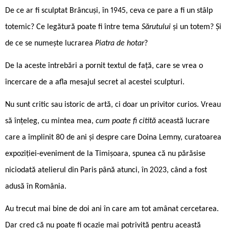
De ce ar fi sculptat Brâncuși, în 1945, ceva ce pare a fi un stâlp
totemic? Ce legătură poate fi între tema
Sărutului
și un totem? Și
de ce se numește lucrarea
Piatra de hotar
?
De la aceste întrebări a pornit textul de față, care se vrea o
încercare de a afla mesajul secret al acestei sculpturi.
Nu sunt critic sau istoric de artă, ci doar un privitor curios. Vreau
să înțeleg, cu mintea mea,
cum poate fi citită
această lucrare
care a împlinit 80 de ani și despre care Doina Lemny, curatoarea
expoziției-eveniment de la Timișoara, spunea că nu părăsise
niciodată atelierul din Paris până atunci, în 2023, când a fost
adusă în România.
Au trecut mai bine de doi ani în care am tot amânat cercetarea.
Dar cred că nu poate fi ocazie mai potrivită pentru această