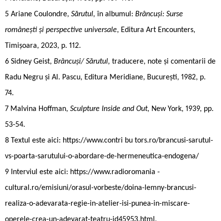
5 Ariane Coulondre,
Sărutul,
în albumul:
Brâncuși: Surse
românești și perspective universale
, Editura Art Encounters,
Timișoara, 2023, p. 112.
6 Sidney Geist,
Brâncuși/ Sărutul,
traducere, note și comentarii de
Radu Negru și Al. Pascu, Editura Meridiane, București, 1982, p.
74.
7 Malvina Hoffman,
Sculpture Inside and Out,
New York, 1939, pp.
53-54.
8 Textul este aici: https://www.contri bu tors.ro/brancusi-sarutul-
vs-poarta-sarutului-o-abordare-de-hermeneutica-endogena/
9 Interviul este aici: https://www.radioromania ­
cultural.ro/emisiuni/orasul-vorbeste/doina-lemny-brancusi-
realiza-o-adevarata-regie-in-atelier-isi-punea-in-miscare-
operele-crea-un-adevarat-teatru-id45953.html.