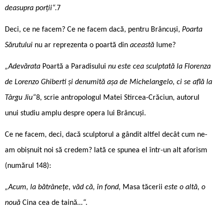
deasupra porții“.
7
Deci, ce ne facem? Ce ne facem dacă, pentru Brâncuși,
Poarta
Sărutului
nu ar reprezenta o poartă din
această
lume?
„Adevărata
Poartă a Paradisului
nu este cea sculptată la Florenza
de Lorenzo Ghiberti și denumită așa de Michelangelo, ci se află la
Târgu Jiu“
8, scrie antropologul Matei Stîrcea-Crăciun, autorul
unui studiu amplu despre opera lui Brâncuși.
Ce ne facem, deci, dacă sculptorul a gândit altfel decât cum ne-
am obișnuit noi să credem? Iată ce spunea el într-un alt aforism
(numărul 148):
„Acum, la bătrâneţe, văd că, în fond,
Masa tăcerii
este o altă, o
nouă
Cina cea de taină
…“.