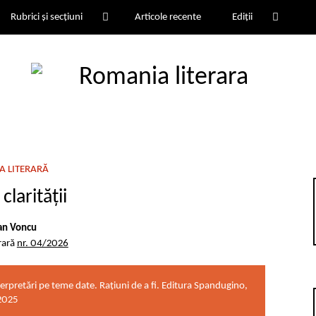
Rubrici și secțiuni
Articole recente
Ediții
A LITERARĂ
clarității
an Voncu
rară
nr. 04/2026
terpretări pe teme date. Rațiuni de a fi. Editura Spandugino,
2025