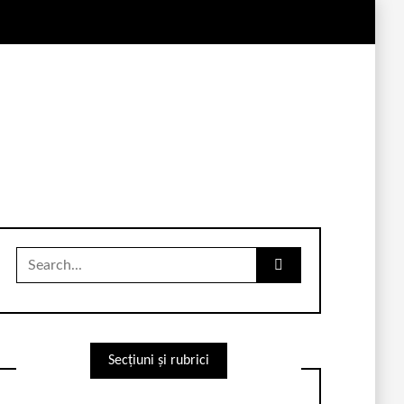
Search
for:
Secțiuni și rubrici