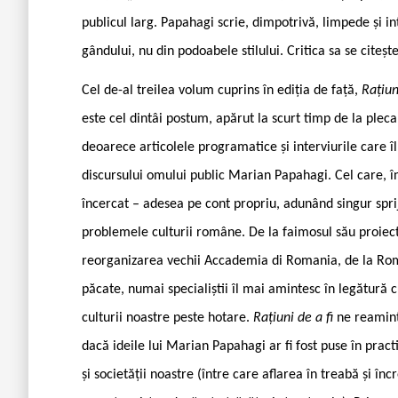
publicul larg. Papahagi scrie, dimpotrivă, limpede și in
gândului, nu din podoabele stilului. Critica sa se citeșt
Cel de-al treilea volum cuprins în ediția de față,
Rațiun
este cel dintâi postum, apărut la scurt timp de la pleca
deoarece articolele programatice și interviurile care î
discursului omului public Marian Papahagi. Cel care, î
încercat – adesea pe cont propriu, adunând singur spriji
problemele culturii române. De la faimosul său proiect
reorganizarea vechii Accademia di Romania, de la Roma
păcate, numai specialiștii îl mai amintesc în legătură
culturii noastre peste hotare.
Rațiuni de a fi
ne reamint
dacă ideile lui Marian Papahagi ar fi fost puse în pract
și societății noastre (între care aflarea în treabă și în