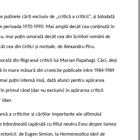
e puținele cărți exclusiv de „critică a criticii“, și totodată
in perioada 1970-1990. Mai amplă decât cea conținută în
cu, mai puțin umorală decât cea din
Scriitori români de
cât cea din
Critici și metode
, de Alexandru Piru.
ală din filigranul criticii lui Marian Papahagi. Căci, deși
tă în mare măsură din cronicile publicate între 1984-1989
 mai puțin intensă însă, dată atunci pentru apărarea
în primul rând (dar nu exclusiv) în apărarea criticii
 liber.
ă a criticilor și cărților importante ale ultimului
 trăncăneală
(apărută cu titlul neutru
Eseu despre lumea
retoricii
, de Eugen Simion, la
Hermeneutica ideii de