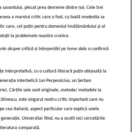
 savantului, plecat prea devreme dintre noi. Cele trei
aceea a marelui critic care a fost, cu toată modestia sa
lic care, cel puțin pentru domeniul învățământului și al
soluții la problemele noastre cronice.
nte despre critică
și
Interpretări pe teme date
o confirmă
 interpretativă, cu o cultură literară puțin obișnuită la
enerația interbelică (un Perpessicius, un Șerban
rie). Cărțile sale sunt originale, metoda/ metodele la
Călinescu, este singurul nostru critic important care nu
i pe cea italiană, aspect particular care explică unele
 generație. Universitar fiind, nu a ocolit nici cercetările
n literatura comparată.