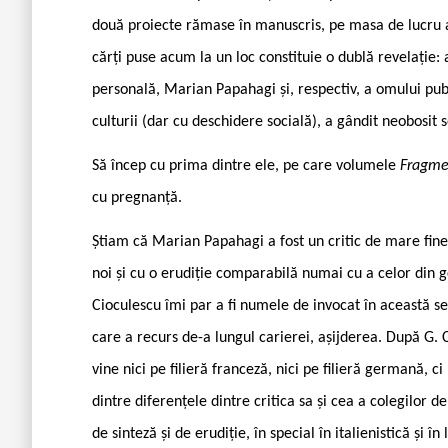
două proiecte rămase în manuscris, pe masa de lucru a
cărți puse acum la un loc constituie o dublă revelație: 
personală, Marian Papahagi și, respectiv, a omului pub
culturii (dar cu deschidere socială), a gândit neobosit 
Să încep cu prima dintre ele, pe care volumele
Fragme
cu pregnanță.
Știam că Marian Papahagi a fost un critic de mare finețe
noi și cu o erudiție comparabilă numai cu a celor din g
Cioculescu îmi par a fi numele de invocat în această se
care a recurs de-a lungul carierei, așijderea. După G. 
vine nici pe filieră franceză, nici pe filieră germană, c
dintre diferențele dintre critica sa și cea a colegilor de
de sinteză și de erudiție, în special în italienistică și î