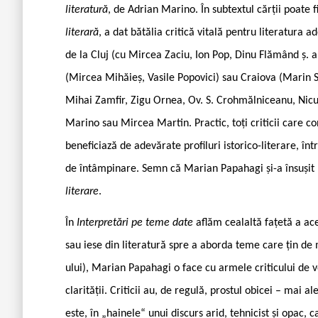
literatură
, de Adrian Marino. În subtextul cărții poate f
literară
, a dat bătălia critică vitală pentru literatura 
de la Cluj (cu Mircea Zaciu, Ion Pop, Dinu Flămând ș. a
(Mircea Mihăieș, Vasile Popovici) sau Craiova (Marin Sor
Mihai Zamfir, Zigu Ornea, Ov. S. Crohmălniceanu, Nicu
Marino sau Mircea Martin. Practic, toți criticii care c
beneficiază de adevărate profiluri istorico-literare, într
de întâmpinare. Semn că Marian Papahagi și-a însușit 
literare
.
În
Interpretări pe teme date
aflăm cealaltă fațetă a aces
sau iese din literatură spre a aborda teme care țin de
ului), Marian Papahagi o face cu armele criticului de voc
clarității. Criticii au, de regulă, prostul obicei – mai 
este, în „hainele“ unui discurs arid, tehnicist și opac, 