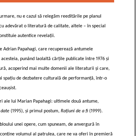
rmare, nu e cazul să relegăm reeditările pe planul
u adevărat o literatură de calitate, altele – în special
nstituie autentice revelații.
ă de Adrian Papahagi, care recuperează antumele
 acesteia, punând laolaltă cărțile publicate între 1976 și
ură, acoperind mai multe domenii ale literaturii și care,
nui spațiu de dezbatere culturală de performanță, într-o
ceaușist.
tluri ale lui Marian Papahagi: ultimele două antume,
e date
(1995), și primul postum,
Rațiuni de a fi
(1999).
abloului unei opere, cum spuneam, de anvergură în
 conține volumul al patrulea, care ne va oferi în premieră