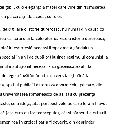
teligibil, cu o eleganță a frazei care vine din frumusețea
e cu plăcere și, de aceea, cu folos.
i de a fi
, are o istorie dureroasă, nu numai din cauză că
rea cărturarului la cele eterne. Este o istorie dureroasă,
l alcătuiesc atestă aceeași limpezime a gândului și
n special în anii de după prăbușirea regimului comunist, a
nul instituțional necesar – să găsească soluții la
 de lege a învățământului universitar și până la
, spațiul public îi datorează enorm celui pe care, din
 cu universitatea românească de azi sau cu prezența
ește, cu tristețe, atât perspectivele pe care le-am fi avut
ică (așa cum au fost concepute), cât și năravurile culturii
cremenirea în proiect par a fi devenit, din deprinderi