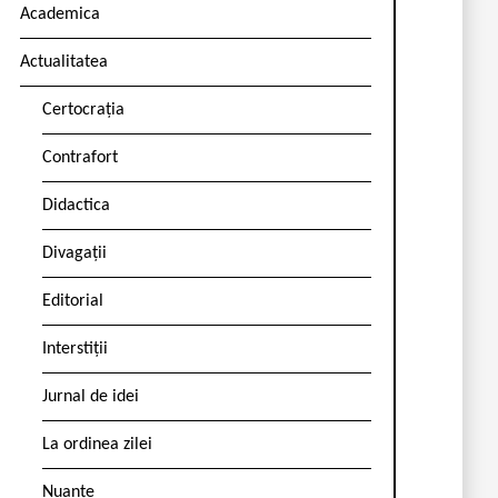
Academica
Actualitatea
Certocrația
Contrafort
Didactica
Divagații
Editorial
Interstiții
Jurnal de idei
La ordinea zilei
Nuanțe