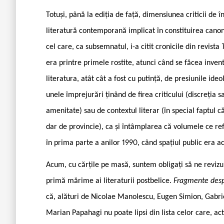
Totuși, până la ediția de față, dimensiunea criticii de 
literatură contemporană implicat în constituirea canonu
cel care, ca subsemnatul, i-a citit cronicile din revista
era printre primele rostite, atunci când se făcea inventa
literatura, atât cât a fost cu putință, de presiunile ide
unele împrejurări ținând de firea criticului (discreția
amenitate) sau de contextul literar (în special faptul c
dar de provincie), ca și întâmplarea că volumele ce ref
în prima parte a anilor 1990, când spațiul public era ac
Acum, cu cărțile pe masă, suntem obligați să ne revizuim
primă mărime ai literaturii postbelice.
Fragmente desp
că, alături de Nicolae Manolescu, Eugen Simion, Gabrie
Marian Papahagi nu poate lipsi din lista celor care, act