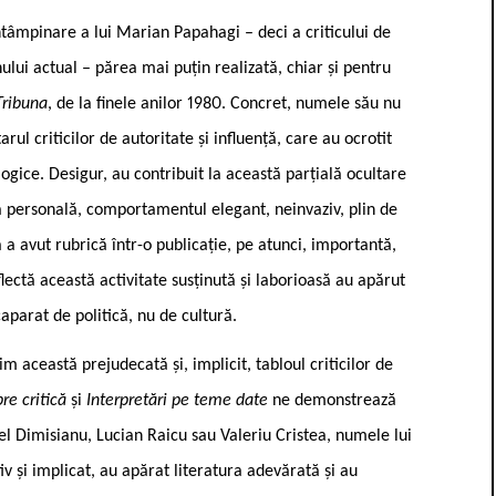
întâmpinare a lui Marian Papahagi – deci a criticului de
lui actual – părea mai puțin realizată, chiar și pentru
Tribuna
, de la finele anilor 1980. Concret, numele său nu
rul criticilor de autoritate și influență, care au ocrotit
ologice. Desigur, au contribuit la această parțială ocultare
 sa personală, comportamentul elegant, neinvaziv, plin de
ă a avut rubrică într-o publicație, pe atunci, importantă,
lectă această activitate susținută și laborioasă au apărut
aparat de politică, nu de cultură.
 această prejudecată și, implicit, tabloul criticilor de
re critică
și
Interpretări pe teme date
ne demonstrează
l Dimisianu, Lucian Raicu sau Valeriu Cristea, numele lui
iv și implicat, au apărat literatura adevărată și au