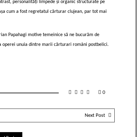
ntrast, personalități limpede și organic structurate pe
așa cum a fost regretatul cărturar clujean, par tot mai
Marian Papahagi motive temeinice să ne bucurăm de
 a operei unuia dintre marii cărturari români postbelici.
0
Next Post