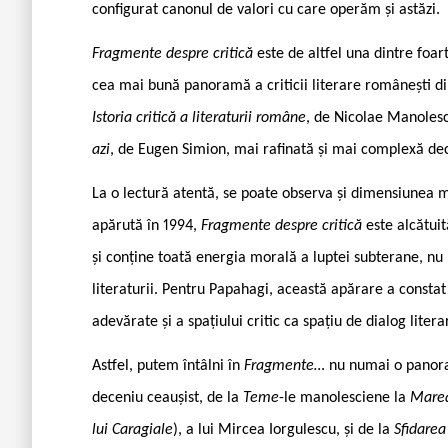
configurat canonul de valori cu care operăm și astăzi.
Fragmente despre critică
este de altfel una dintre foart
cea mai bună panoramă a criticii literare românești d
Istoria critică a literaturii române
, de Nicolae Manoles
azi
, de Eugen Simion, mai rafinată și mai complexă de
La o lectură atentă, se poate observa și dimensiunea mor
apărută în 1994,
Fragmente despre critică
este alcătui
și conține toată energia morală a luptei subterane, nu
literaturii. Pentru Papahagi, această apărare a constat 
adevărate și a spațiului critic ca spațiu de dialog literar
Astfel, putem întâlni în
Fragmente…
nu numai o panoram
deceniu ceaușist, de la
Teme
-le manolesciene la
Marea
lui Caragiale
), a lui Mircea Iorgulescu, și de la
Sfidarea 