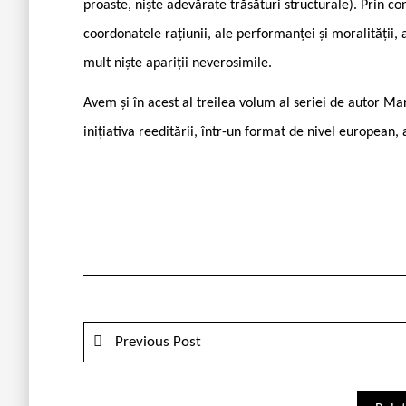
proaste, niște adevărate trăsături structurale). Prin co
coordonatele rațiunii, ale performanței și moralității, 
mult niște apariții neverosimile.
Avem și în acest al treilea volum al seriei de autor 
inițiativa reeditării, într-un format de nivel european,
Previous Post