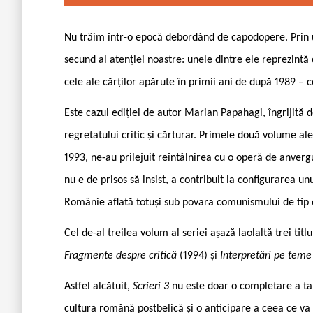
Nu trăim într-o epocă debordând de capodopere. Prin u
secund al atenției noastre: unele dintre ele reprezintă c
cele ale cărților apărute în primii ani de după 1989 – co
Este cazul ediției de autor Marian Papahagi, îngrijit
regretatului critic și cărturar. Primele două volume ale
1993, ne-au prilejuit reîntâlnirea cu o operă de anverg
nu e de prisos să insist, a contribuit la configurarea u
Românie aflată totuși sub povara comunismului de tip 
Cel de-al treilea volum al seriei așază laolaltă trei ti
Fragmente despre critică
(1994) și
Interpretări pe tem
Astfel alcătuit,
Scrieri 3
nu este doar o completare a t
cultura română postbelică și o anticipare a ceea ce va