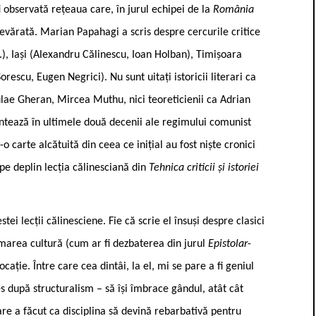
i observată rețeaua care, în jurul echipei de la
România
adevărată. Marian Papahagi a scris despre cercurile critice
.), Iași (Alexandru Călinescu, Ioan Holban), Timișoara
escu, Eugen Negrici). Nu sunt uitați istoricii literari ca
lae Gheran, Mircea Muthu, nici teoreticienii ca Adrian
ontează în ultimele două decenii ale regimului comunist
-o carte alcătuită din ceea ce inițial au fost niște cronici
pe deplin lecția călinesciană din
Tehnica criticii și istoriei
tei lecții călinesciene. Fie că scrie el însuși despre clasici
 marea cultură (cum ar fi dezbaterea din jurul
Epistolar
-
ație. Între care cea dintâi, la el, mi se pare a fi geniul
ales după structuralism – să își îmbrace gândul, atât cât
care a făcut ca disciplina să devină rebarbativă pentru