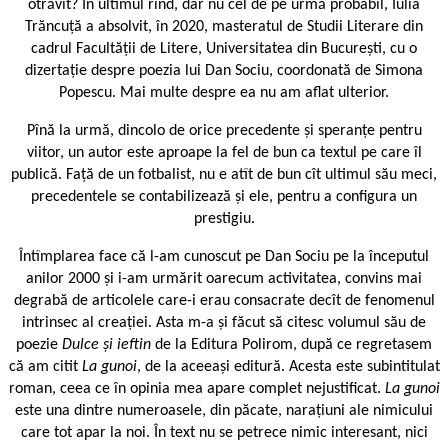
otrăvit? În ultimul rînd, dar nu cel de pe urmă probabil, Iulia
Trăncuță a absolvit, în 2020, masteratul de Studii Literare din
cadrul Facultăţii de Litere, Universitatea din Bucureşti, cu o
dizertaţie despre poezia lui Dan Sociu, coordonată de Simona
Popescu. Mai multe despre ea nu am aflat ulterior.
Pînă la urmă, dincolo de orice precedente și speranțe pentru
viitor, un autor este aproape la fel de bun ca textul pe care îl
publică. Față de un fotbalist, nu e atît de bun cît ultimul său meci,
precedentele se contabilizează și ele, pentru a configura un
prestigiu.
Întîmplarea face că l-am cunoscut pe Dan Sociu pe la începutul
anilor 2000 și i-am urmărit oarecum activitatea, convins mai
degrabă de articolele care-i erau consacrate decît de fenomenul
intrinsec al creației. Asta m-a și făcut să citesc volumul său de
poezie
Dulce și ieftin
de la Editura Polirom, după ce regretasem
că am citit
La gunoi
, de la aceeași editură. Acesta este subintitulat
roman, ceea ce în opinia mea apare complet nejustificat.
La gunoi
este una dintre numeroasele, din păcate, narațiuni ale nimicului
care tot apar la noi. În text nu se petrece nimic interesant, nici