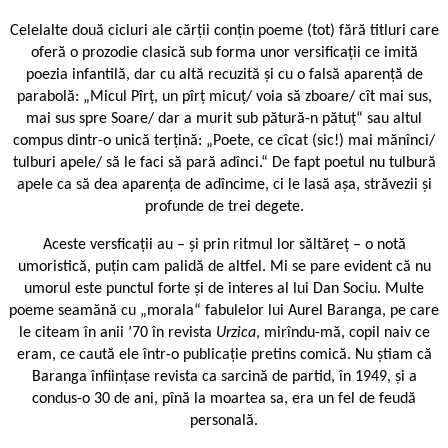
Celelalte două cicluri ale cărții conțin poeme (tot) fără titluri care
oferă o prozodie clasică sub forma unor versificații ce imită
poezia infantilă, dar cu altă recuzită și cu o falsă aparență de
parabolă: „Micul Pîrț, un pîrț micuț/ voia să zboare/ cît mai sus,
mai sus spre Soare/ dar a murit sub pătură-n pătuț“ sau altul
compus dintr-o unică terțină: „Poete, ce cîcat (sic!) mai mănînci/
tulburi apele/ să le faci să pară adînci.“ De fapt poetul nu tulbură
apele ca să dea aparența de adîncime, ci le lasă așa, străvezii și
profunde de trei degete.
Aceste versficații au – și prin ritmul lor săltăreț – o notă
umoristică, puțin cam palidă de altfel. Mi se pare evident că nu
umorul este punctul forte și de interes al lui Dan Sociu. Multe
poeme seamănă cu „morala“ fabulelor lui Aurel Baranga, pe care
le citeam în anii ’70 în revista
Urzica
, mirîndu-mă, copil naiv ce
eram, ce caută ele într-o publicație pretins comică. Nu știam că
Baranga înființase revista ca sarcină de partid, în 1949, și a
condus-o 30 de ani, pînă la moartea sa, era un fel de feudă
personală.