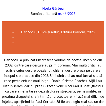
Horia Gârbea
România literară
nr. 46/2025
Dan Sociu, Dulce și ieftin, Editura Polirom, 2025
Dan Sociu a publicat unsprezece volume de poezie, începînd din
2002, dintre care destule au primit premii. Mai mulți critici au
scris elogios despre poezia lui, chiar și despre proza pe care a
început s-o practice din 2008. Unii dintre ei au mai turnat și apă
rece peste entuziasmul inițial (Daniel Cristea-Enache). Alții l-au
luat în serios, dar nu prea (Răzvan Voncu) ori i-au lăudat „firescul
cu care ameninţarea dezastrului se strecoară, pe nesimţite, în
preajma dragostei şi a intimităţii protectoare“ (frază mai dificil de
înțeles, aparținînd lui Paul Cernat). Să fie un elogiu real sau un dar