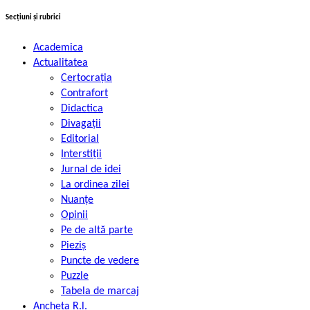
Secțiuni și rubrici
Academica
Actualitatea
Certocrația
Contrafort
Didactica
Divagații
Editorial
Interstiții
Jurnal de idei
La ordinea zilei
Nuanțe
Opinii
Pe de altă parte
Pieziș
Puncte de vedere
Puzzle
Tabela de marcaj
Ancheta R.l.