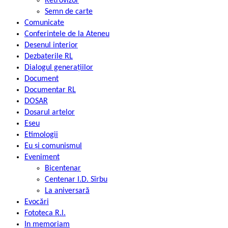
Retrovizor
Semn de carte
Comunicate
Conferintele de la Ateneu
Desenul interior
Dezbaterile RL
Dialogul generațiilor
Document
Documentar RL
DOSAR
Dosarul artelor
Eseu
Etimologii
Eu și comunismul
Eveniment
Bicentenar
Centenar I.D. Sîrbu
La aniversară
Evocări
Fototeca R.l.
In memoriam