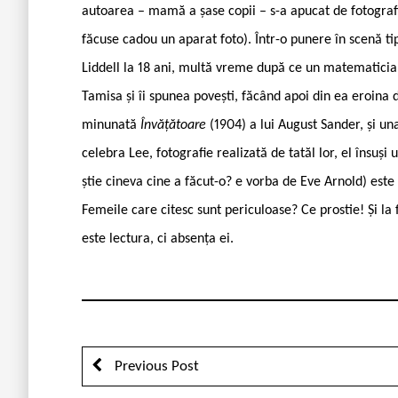
autoarea – mamă a șase copii – s-a apucat de fotografie
făcuse cadou un aparat foto). Într-o punere în scenă tip
Liddell la 18 ani, multă vreme după ce un matematici
Tamisa și îi spunea povești, făcând apoi din ea eroina 
minunată
Învățătoare
(1904) a lui August Sander, și una
celebra Lee, fotografie realizată de tatăl lor, el însuși
știe cineva cine a făcut-o? e vorba de Eve Arnold) este
Femeile care citesc sunt periculoase? Ce prostie! Și la 
este lectura, ci absența ei.
Previous Post