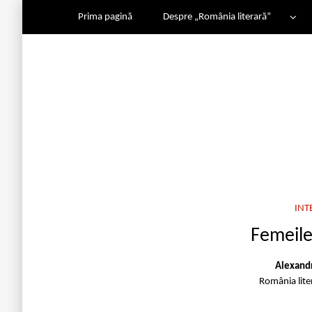
Prima pagină
Despre „România literară”
INT
Femeile 
Alexandr
România lite