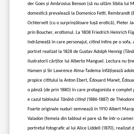
der Goes și Ambrosius Benson (să nu uităm Sibila lui Mi
domestică prevalează la Domenico Fetti, Rembrandt (Băt
Ochtervelt (cu o surprinzătoare tușă erotică), Pieter Ja
prin Boucher, erotismul. La 1808 Friedrich Heinrich F
îndrăzneață în care personajul, citind întins pe o sofa,
portret realizat la 1828 de Gustav Adolph Hennig (
Tână
ilustratorii cărților lui Alberto Manguel. Lectura nu ți
Hansen și Sir Lawrence Alma-Tadema înfățișează adoles
propice cititului la Anton Ebert, Édouard Manet, Édoua
o pânză (de prin 1880) în care protagonista e complet 
e cazul tabloului
Tânără citind
(1886-1887) de Théodore
Foarte originale nuduri semnează în 1910 Albert Marque
Valadon (femeia din tabloul ei pare să fie într-o cameră
portretul fotografic al lui Alice Liddell (1870), realiz