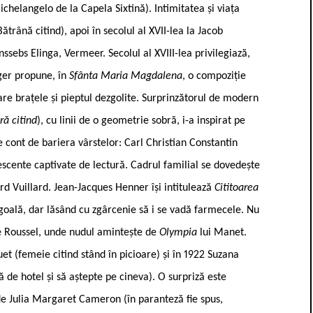
chelangelo de la Capela Sixtină). Intimitatea și viața
rână citind), apoi în secolul al XVII-lea la Jacob
nssebs Elinga, Vermeer. Secolul al XVIII-lea privilegiază,
üger propune, în
Sfânta Maria Magdalena
, o compoziție
 are brațele și pieptul dezgolite. Surprinzătorul de modern
ră citind
), cu linii de o geometrie sobră, i-a inspirat pe
ne cont de bariera vârstelor: Carl Christian Constantin
cente captivate de lectură. Cadrul familial se dovedește
rd Vuillard. Jean-Jacques Henner își intitulează
Cititoarea
goală, dar lăsând cu zgârcenie să i se vadă farmecele. Nu
 Roussel, unde nudul amintește de
Olympia
lui Manet.
t (femeie citind stând în picioare) și în 1922 Suzana
 de hotel și să aștepte pe cineva). O surpriză este
at de Julia Margaret Cameron (în paranteză fie spus,