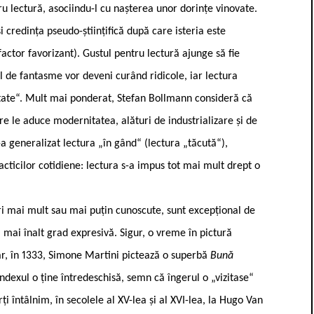
ru lectură, asociindu-l cu nașterea unor dorințe vinovate.
 credința pseudo-științifică după care isteria este
actor favorizant). Gustul pentru lectură ajunge să fie
fel de fantasme vor deveni curând ridicole, iar lectura
litate“. Mult mai ponderat, Stefan Bollmann consideră că
are le aduce modernitatea, alături de industrializare și de
a generalizat lectura „în gând“ (lectura „tăcută“),
racticilor cotidiene: lectura s-a impus tot mai mult drept o
uri mai mult sau mai puțin cunoscute, sunt excepțional de
l mai înalt grad expresivă. Sigur, o vreme în pictură
Dar, în 1333, Simone Martini pictează o superbă
Bună
ndexul o ține întredeschisă, semn că îngerul o „vizitase“
ți întâlnim, în secolele al XV-lea și al XVI-lea, la Hugo Van