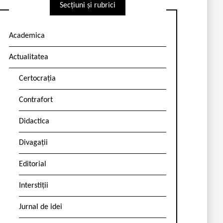
Secțiuni și rubrici
Academica
Actualitatea
Certocrația
Contrafort
Didactica
Divagații
Editorial
Interstiții
Jurnal de idei