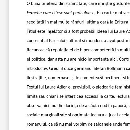
O bună prietenă din străinătate, care îmi știe gusturile ș
Femeile care citesc sunt periculoase
. E o carte mai ve
reeditată în mai multe rânduri, ultima oară la Editura
Titlul este înșelător și a fost probabil ideea lui Laure 
cunoscut al Parisului cultural și monden, a avut posturi 
Recunosc că reputația ei de hiper-competentă în multip
ei politice, dar asta nu are nicio importanță aici. Cont
introductiv. Greul îl duce germanul Stefan Bollmann ca
ilustrațiile, numeroase, și le comentează pertinent și in
Textul lui Laure Adler e, previzibil, o pledoarie feminis
limita sau chiar i se interzicea accesul la carte, lectu
observa aici, nu din dorința de a căuta nod în papură, 
sociale marginalizate și oprimate lectura a jucat acelaș
romanului, ca să nu mai vorbim de saloanele unde feme