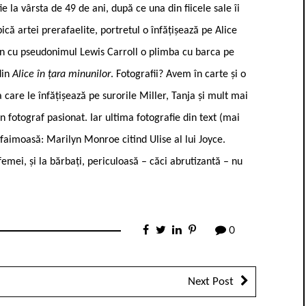
 la vârsta de 49 de ani, după ce una din fiicele sale îi
ică artei prerafaelite, portretul o înfățișează pe Alice
an cu pseudonimul Lewis Carroll o plimba cu barca pe
din
Alice în țara minunilor
. Fotografii? Avem în carte și o
 care le înfățișează pe surorile Miller, Tanja și mult mai
 un fotograf pasionat. Iar ultima fotografie din text (mai
 faimoasă: Marilyn Monroe citind Ulise al lui Joyce.
femei, și la bărbați, periculoasă – căci abrutizantă – nu
0
Next Post