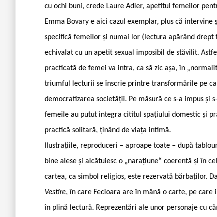
cu ochi buni, crede Laure Adler, apetitul femeilor pent
Emma Bovary e aici cazul exemplar, plus că intervine și
specifică femeilor și numai lor (lectura apărând drept f
echivalat cu un apetit sexual imposibil de stăvilit. Ast
practicată de femei va intra, ca să zic așa, în „norma
triumful lecturii se înscrie printre transformările pe c
democratizarea societății. Pe măsură ce s-a impus și s-
femeile au putut integra cititul spațiului domestic și p
practică solitară, ținând de viața intimă.
Ilustrațiile, reproduceri – aproape toate – după tablo
bine alese și alcătuiesc o „narațiune“ coerentă și în ce
cartea, ca simbol religios, este rezervată bărbaților. 
Vestire
, în care Fecioara are în mână o carte, pe care i
în plină lectură. Reprezentări ale unor personaje cu căr