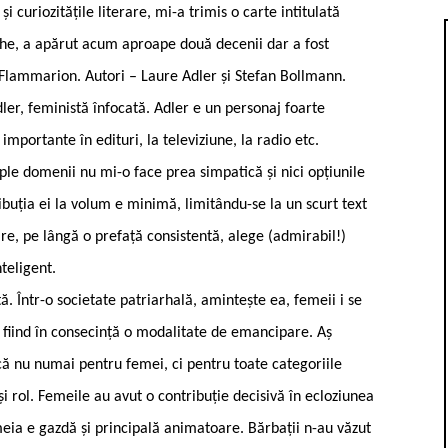
i curiozitățile literare, mi-a trimis o carte intitulată
che, a apărut acum aproape două decenii dar a fost
 Flammarion. Autori – Laure Adler și Stefan Bollmann.
Adler, feministă înfocată. Adler e un personaj foarte
importante în edituri, la televiziune, la radio etc.
le domenii nu mi-o face prea simpatică și nici opțiunile
ribuția ei la volum e minimă, limitându-se la un scurt text
re, pe lângă o prefață consistentă, alege (admirabil!)
teligent.
tă. Într-o societate patriarhală, amintește ea, femeii i se
ra fiind în consecință o modalitate de emancipare. Aș
că nu numai pentru femei, ci pentru toate categoriile
i rol. Femeile au avut o contribuție decisivă în ecloziunea
ia e gazdă și principală animatoare. Bărbații n-au văzut