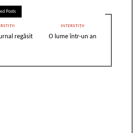
ed Posts
RSTIȚII
INTERSTIȚII
urnal regăsit
O lume într-un an