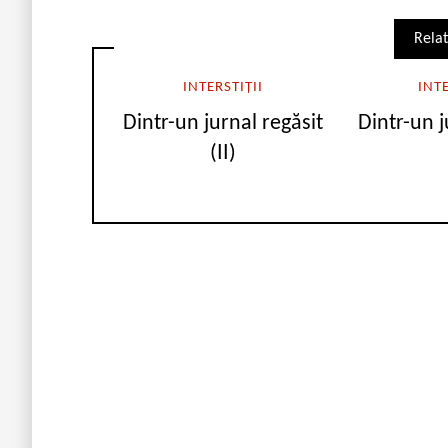
Relat
INTERSTIȚII
INTE
Dintr-un jurnal regăsit
Dintr-un j
(II)