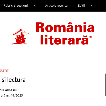
Rubrici și secțiuni
Articole recente
Ediții
ERSTIȚII
și lectura
u Călinescu
rară
nr. 44/2025