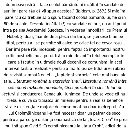
dumneavoastră – face ocolul pământului încălțat în sandale de
aur. Îmi pare rău că vă spun acestea.“ (
Ibidem
, p. 269.) Și mie îmi
pare rău că trebuie să o spun: făcând ocolul pământului, fie și în
80 de secole,
Desculț
, încălțat (!) cu sandale de aur, nu ar fi putut
intra pe ușa Academiei Suedeze, în vederea înnobilării cu Premiul
Nobel. Și doar, înainte de a pleca din țară, se ștersese bine pe
tălpi, pentru a i se permite să calce pe orice fel de covor roșu…
Dar îmi pare rău îndeosebi pentru faptul că importantul nostru
critic postbelic nu a putut trăi o mie de ani în felul exemplar în
care a făcut-o în ultimele două decenii de comunism. În acel
interval fast, a realizat – pentru a mă folosi de titlul unei rubrici
de revistă semnată de el – „faptele și vorbele“ cele mai bune ale
sale:
Literatura română și expresionismul
,
Literatura română între
cele două războaie mondiale
,
Cinci prozatori în cinci feluri de
lectură
și conducerea Cenaclului Junimea. De unde se vede că nu-i
trebuie cuiva să trăiască un mileniu pentru a realiza benefice
viraje existențiale majore de consemnat nu doar în dreptul său.
Lui Crohmălniceanu i-a fost necesar doar un pătrar de secol
pentru a parcurge distanța onomastică de la „tov. S. Croh“ (e prea
mult să spun Ovid S. Crocmălniceanu) la „tata Croh“, adică de la