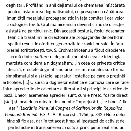
deghizări. Profitând în anii dejismului de chemarea înflăcărată
pentru instaurarea dogmatismului, ce presupunea căpătarea
imunității mesajului propagandistic în fața comiterii derivelor
axiologice, tov. S. Crohmălniceanu a devenit critic de direcție
asistată de partidul unic. Din această postură, fostul desenator
tehnic a trasat liniile directoare ale propagandei de partid în
spațiul revuistic oferit cu generozitate cronicilor sale. În fața
breslei scriitoricești, tov. S. Crohmălniceanu a făcut disocierea
fermă dintre
pattern
-ul dogmatismului și ceea ce ideologia
marxistă considera a fi dogmatism: „În ceea ce privește critica
literară, efectele dogmatismului se resimt mai ales sub forma
simplismului și a sărăciei aparaturii estetice pe care o prezintă
articolele. […] O sursă a dogmelor estetice e confuzia care se face
între aprecierile de orientare a literaturii și principiile estetice de
bază. Uneori asemenea aprecieri sunt, cum e firesc, foarte direct
[
sic!
] și local determinate de anumite împrejurări, și e bine să fie
așa.“ (
Lucrările Primului Congres al Scriitorilor din Republica
Populară Romînă
, E.S.P.L.A., București, 1956, p. 342.) Nu e deloc
bine să fie așa, dar în tot acest timp, al ipostazei de activist de
partid activ în transpunerea
in actu
a principiilor realismului