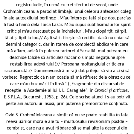
registru ludic, în urmă cu trei sferturi de secol, unde
Crohmălniceanu a parodiat limbajul unui celebru antecesor coleg
în ale autoexilului berlinez: „M’au întors pe față și pe dos, parc’aș
fi fost o haină dela Taica Lazăr. M’au supus subtilisimului lor spirit
critic și m’au descusut pe la încheieturi. M’au ciopârțit, cârpit,
tăiat și lipit la loc.// Aș fi sărit firește să rectific, dacă nu chiar să
desmînt categoric; dar în starea de complectă abdicare în care
mă aflam, adică în puterea tartorelui Sarsailă, mai puteam eu
deschide fălcile să articulez măcar o simplă negațiune spre
restabilirea adevărului?// Persoana moftangiului critic era
sacrosanctă.// Dumneavoastră mi-ați dat prilejul să viu aici și să
vorbesc. Regret zic că n’am ocazia să mă răfuesc dela obraz cu cei
care m’au buzunărit în lipsă.“ („Fragmente din discursul de
recepție la Academie al lui I. L. Caragiale“, în
Cronici și articole
,
E.S.P.L.A., București, 1953, p. 26). Cele scrise atunci i s-au potrivit
peste ani autorului însuși, prin puterea premonitorie conținută.
Ovid S. Crohmălniceanu a simțit că nu se poate reabilita în fața
reevaluărilor morale ale tu – multuosului revizionism postde –
cembrist, care nu a avut răbdare să se mai uite la desenul din