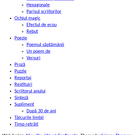
Hexagonale
Parisul scriitorilor
Ochiul magic
Efectul de ecou
Rebut
Poezie
Poemul săptămânii
Un poem de
Versuri
Proză
Puzzle
Reportaj
Restituiri
Scriitorul anului
Sinteză
Supliment
După 30 de ani
Tâlcurile limbii
Timp retrăit