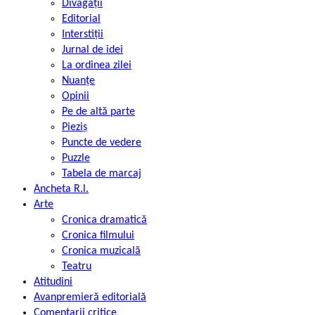
Divagații
Editorial
Interstiții
Jurnal de idei
La ordinea zilei
Nuanțe
Opinii
Pe de altă parte
Pieziș
Puncte de vedere
Puzzle
Tabela de marcaj
Ancheta R.l.
Arte
Cronica dramatică
Cronica filmului
Cronica muzicală
Teatru
Atitudini
Avanpremieră editorială
Comentarii critice