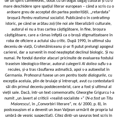
de un spirit cameleonic, dotat cu un bogat bagaj cultural și cu o
mare deschidere spre spațiul literar european – când a scris cu o
ardoare greu de acceptat din partea posterității, „retardata“
broșură
Pentru realismul socialist
. Publicând-o în contratimp
istoric, pe când se arătau zo(r)ile noi ale liberalizării culturale,
autorul ei nu a tras cartea câștigătoare, în fine, broșura
câștigătoare, care a rămas înfiptă ca o broșă stigmatizatoare în
roba de oficiere a actului său critic. După 1990, în ultimul său
deceniu de viață, Crohmălniceanu și-ar fi putut prelungi apogeul
carierei, dar a survenit în mod neașteptat declinul biologic. Și nu
numai. Pe fondul durelor atacuri pricinuite de evaluarea fostului
traseism ideologico-literar, autorul culegerii
Al doilea suflu
s-a
recules, și-a tras răsuflarea astmatică, apoi s-a autoexilat în
Germania. Profesorul fusese
un om pentru toate dialogurile
, cu
excepția aceluia, plin de bruiaje și întrerupt, avut cu contestatarii
săi din primul deceniu postdecembrist, care a fost și ultimul al
vieții sale. Dacă, într-un text comemorativ, Gheorghe Grigurcu l-a
numit „un Javert al criticii «realist-socialiste »“ (
N-a fost un Titu
Maiorescu!
, în „Convorbiri literare“, nr. 6/ 2000, p. 8), în
postceaușism el a devenit un Jean Valjean urmărit de propria lui
umbră de veșnic suspect(at). Citez dintr-un savuros text scris în