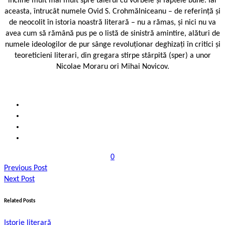
încline mult mai mult spre talerul cu vorbele și faptele bune. Iar
aceasta, întrucât numele Ovid S. Crohmălniceanu – de referință și
de neocolit în istoria noastră literară – nu a rămas, și nici nu va
avea cum să rămână pus pe o listă de sinistră amintire, alături de
numele ideologilor de pur sânge revoluționar deghizați în critici și
teoreticieni literari, din gregara stirpe stârpită (sper) a unor
Nicolae Moraru ori Mihai Novicov.
0
Previous Post
Next Post
Related Posts
Istorie literară