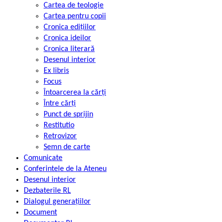
Cartea de teologie
Cartea pentru copii
Cronica edițiilor
Cronica ideilor
Cronica literară
Desenul interior
Ex libris
Focus
Întoarcerea la cărți
Între cărți
Punct de sprijin
Restitutio
Retrovizor
Semn de carte
Comunicate
Conferintele de la Ateneu
Desenul interior
Dezbaterile RL
Dialogul generațiilor
Document