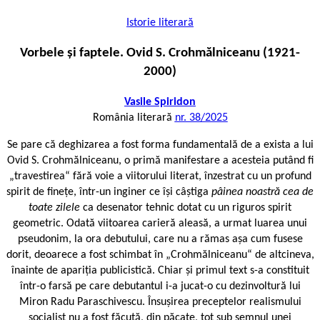
Istorie literară
Vorbele și faptele. Ovid S. Crohmălniceanu (1921-
2000)
Vasile Spiridon
România literară
nr. 38/2025
Se pare că deghizarea a fost forma fundamentală de a exista a lui
Ovid S. Crohmălniceanu, o primă manifestare a acesteia putând fi
„travestirea“ fără voie a viitorului literat, înzestrat cu un profund
spirit de finețe, într-un inginer ce își câștiga
pâinea noastră cea de
toate zilele
ca desenator tehnic dotat cu un riguros spirit
geometric. Odată viitoarea carieră aleasă, a urmat luarea unui
pseudonim, la ora debutului, care nu a rămas așa cum fusese
dorit, deoarece a fost schimbat în „Crohmălniceanu“ de altcineva,
înainte de apariția publicistică. Chiar și primul text s-a constituit
într-o farsă pe care debutantul i-a jucat-o cu dezinvoltură lui
Miron Radu Paraschivescu. Însușirea preceptelor realismului
socialist nu a fost făcută, din păcate, tot sub semnul unei