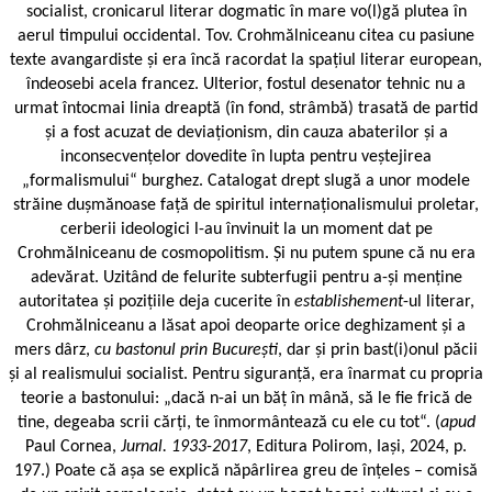
socialist, cronicarul literar dogmatic în mare vo(l)gă plutea în
aerul timpului occidental. Tov. Crohmălniceanu citea cu pasiune
texte avangardiste și era încă racordat la spațiul literar european,
îndeosebi acela francez. Ulterior, fostul desenator tehnic nu a
urmat întocmai linia dreaptă (în fond, strâmbă) trasată de partid
și a fost acuzat de deviaționism, din cauza abaterilor și a
inconsecvențelor dovedite în lupta pentru veștejirea
„formalismului“ burghez. Catalogat drept slugă a unor modele
străine dușmănoase față de spiritul internaționalismului proletar,
cerberii ideologici l-au învinuit la un moment dat pe
Crohmălniceanu de cosmopolitism. Și nu putem spune că nu era
adevărat. Uzitând de felurite subterfugii pentru a-și menține
autoritatea și pozițiile deja cucerite în
establishement
-ul literar,
Crohmălniceanu a lăsat apoi deoparte orice deghizament și a
mers dârz,
cu bastonul prin București
, dar și prin bast(i)onul păcii
și al realismului socialist. Pentru siguranță, era înarmat cu propria
teorie a bastonului: „dacă n-ai un băț în mână, să le fie frică de
tine, degeaba scrii cărți, te înmormântează cu ele cu tot“. (
apud
Paul Cornea,
Jurnal. 1933-2017
, Editura Polirom, Iași, 2024, p.
197.) Poate că așa se explică năpârlirea greu de înțeles – comisă