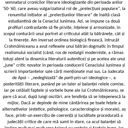
semnatarul cronicilor literare ideologizante din perioada anilor
’50-’60, care aveau vulgarizatorul rol de „prelecțiuni populare“, la
renumitul inițiator al „prelecțiunilor literare“ de înaltă clasă
estudiantină de la Cenaclul Junimea. Azi, se impune ca două
profiluri contrastante să fie privite, înțelese și armonizate, în
scopul conturării unui portret al criticului atât la bătrânețe, cât și
la tinerețe. Am inversat ordinea biologică firească, întrucât
Crohmălniceanu a avut reflexele unui bătrân dogmatic în timpul
realismului socialist (când, ros de nostalgii moderniste, a rămas
totuși atent la dinamica literaturii autentice) și pe acelea ale unui
„june“ critic novator în perioada conducerii Cenaclului Junimea și
scrierii importantelor sale cărți menționate mai sus. La Judecata
de Apoi – „nedeghizată“ de
parti-pris
-uri ideologice –, a
posterității literare, punând pe un taler al balanței relele comise,
iar pe celălalt faptele și vorbele bune ale lui Crohmălniceanu, se
pare că acul, după lungi oscilări, are tendința să se înțepenescă la
mijloc. Dacă ar depinde de mine cântărirea pe toate fețele a
alternativelor (estetice, psihologice, caracterologice și morale), aș
face, printr-un exercițiu de coerență și luciditate procedurală a
judecății critice de care mă sumt în stare, ca acul balanței să