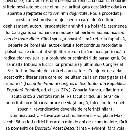
covorul roșu al vieții fostului desenator tehnic, ci doar la nodurile
și ițele nevăzute pe care el nu le-a arătat gata descâlcite odată cu
apariția așteptatei cărți
Amintiri deghizate
. Rău a procedat și
acesta a fost motivul major pentru care, după ultimul
deghizament, autorul prudentelor amintiri s-a hotărât, asemenea
lui Caragiale, să mănânce în autoexilul berlinez
pâinea noastră
cea de toate zilele
. Când spun „a noastră“, mă refer la faptul că,
departe de România, autoexilatul a fost continuu racordat la
pulsul foarte ridicat al vieții literare din țară în acea perioadă a
radicalelor revizuiri și a profundelor schimbări de paradigmă. De
la înalta tribună a lucrărilor primului (și ultimului) Congres al
Scriitorilor, înainte de a întreba acuzator: „Ce ajutor ne-a dat
acest critic literar spre care noi ne uităm ca la un steag gata să-l
urmăm?“ (
Lucrările Primului Congres al Scriitorilor din Republica
Populară Romînă
, ed. cit., p. 276.), Zaharia Stancu, aflat într-o
acută criză a vanității rănite, i-a făcut criticului literar de
autoritate următoarea urare de viață lungă, între limitele unei
izbucniri revendicative devenite de referință hilară:
„Dumneavoastră – tovarășe Crohmălniceanu – vă place Max
Jacob! Să scrieți critici literare o mie de ani de-acum înainte, fără
să pomeniți de
Desculț
./ Acest
Desculț
însă – evident, fără voia