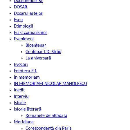
Documentar RL
DOSAR
Dosarul artelor
Eseu
Etimologii
Eu și comunismul
Eveniment
Bicentenar
Centenar I.D. Sîrbu
La aniversară
Evocări
Fototeca R.l.
In memoriam
IN MEMORIAM NICOLAE MANOLESCU
Inedit
Interviu
Istorie
Istorie literară
Romanele de altădată
Meridiane
Corespondență din Paris