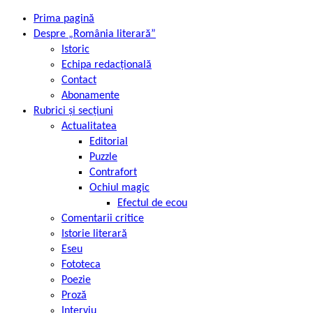
Prima pagină
Despre „România literară”
Istoric
Echipa redacțională
Contact
Abonamente
Rubrici și secțiuni
Actualitatea
Editorial
Puzzle
Contrafort
Ochiul magic
Efectul de ecou
Comentarii critice
Istorie literară
Eseu
Fototeca
Poezie
Proză
Interviu