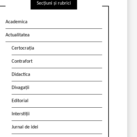
Secțiuni și rubrici
Academica
Actualitatea
Certocrația
Contrafort
Didactica
Divagații
Editorial
Interstiții
Jurnal de idei