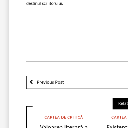
destinul scriitorului.
Previous Post
Relat
CARTEA DE CRITICĂ
CARTEA 
Valoarea literară a
Existenț