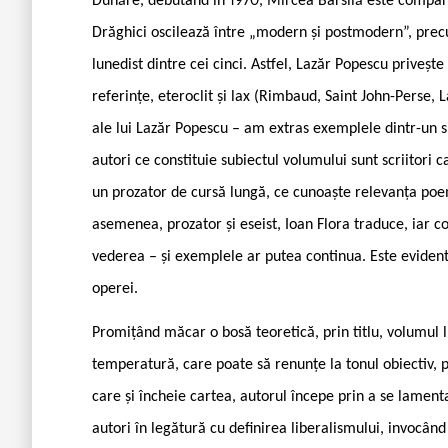
Dunăre, debutând în 1970, Mircea Bârsilă este compara
Drăghici oscilează între „modern și postmodern”, prec
lunedist dintre cei cinci. Astfel, Lazăr Popescu privește 
referințe, eteroclit și lax (Rimbaud, Saint John-Perse,
ale lui Lazăr Popescu – am extras exemplele dintr-un sin
autori ce constituie subiectul volumului sunt scriitori 
un prozator de cursă lungă, ce cunoaște relevanța poemu
asemenea, prozator și eseist, Ioan Flora traduce, iar co
vederea – și exemplele ar putea continua. Este evident 
operei.
Promițând măcar o bosă teoretică, prin titlu, volumul 
temperatură, care poate să renunțe la tonul obiectiv, pe
care și încheie cartea, autorul începe prin a se lamenta
autori în legătură cu definirea liberalismului, invocân