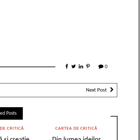
0
Next Post
ed Posts
DE CRITICĂ
CARTEA DE CRITICĂ
ă și creație
Din lumea ideilor