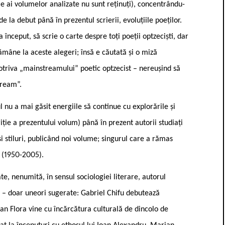
ție ai volumelor analizate nu sunt reținuți), concentrându-
 la debut până în prezentul scrierii, evoluțiile poeților.
a început, să scrie o carte despre toți poeții optzeciști, dar
 rămâne la aceste alegeri; însă e căutată și o miză
triva „mainstreamului” poetic optzecist – nereușind să
tream”.
u a mai găsit energiile să continue cu explorările și
iție a prezentului volum) până în prezent autorii studiați
și stiluri, publicând noi volume; singurul care a rămas
ra (1950-2005).
e, nenumită, în sensul sociologiei literare, autorul
t – doar uneori sugerate: Gabriel Chifu debutează
oan Flora vine cu încărcătura culturală de dincolo de