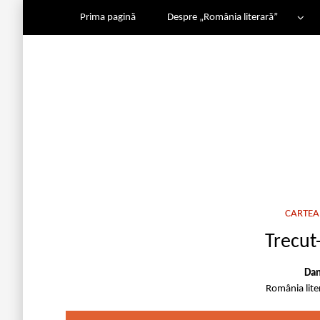
Prima pagină
Despre „România literară”
CARTEA 
Trecut
Dan
România lit