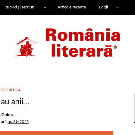
Rubrici și secțiuni
Articole recente
Ediții
DE CRITICĂ
-au anii…
 Gulea
erară
nr. 39/2025