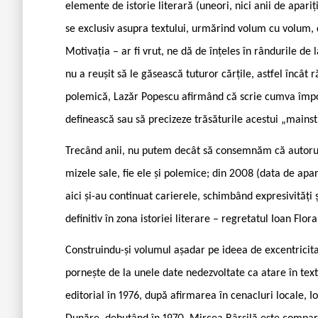
elemente de istorie literară (uneori, nici anii de apari
se exclusiv asupra textului, urmărind volum cu volum, de
Motivația – ar fi vrut, ne dă de înțeles în rândurile de l
nu a reușit să le găsească tuturor cărțile, astfel încât
polemică, Lazăr Popescu afirmând că scrie cumva împo
definească sau să precizeze trăsăturile acestui „mains
Trecând anii, nu putem decât să consemnăm că autorul n
mizele sale, fie ele și polemice; din 2008 (data de apar
aici și-au continuat carierele, schimbând expresivități 
definitiv în zona istoriei literare – regretatul Ioan Flo
Construindu-și volumul așadar pe ideea de excentricitat
pornește de la unele date nedezvoltate ca atare în tex
editorial în 1976, după afirmarea în cenacluri locale, I