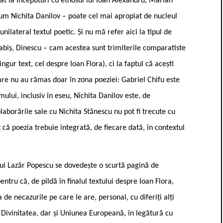
t la începuturi cu ethosul lui Ioan Alexandru, Marian
um Nichita Danilov – poate cel mai apropiat de nucleul
unilateral textul poetic. Și nu mă refer aici la tipul de
 Labiș, Dinescu – cam acestea sunt trimiterile comparatiste
gur text, cel despre Ioan Flora), ci la faptul că acești
care nu au rămas doar în zona poeziei: Gabriel Chifu este
lui, inclusiv în eseu, Nichita Danilov este, de
laborările sale cu Nichita Stănescu nu pot fi trecute cu
că poezia trebuie integrată, de fiecare dată, în contextul
lui Lazăr Popescu se dovedește o scurtă pagină de
ntru că, de pildă în finalul textului despre Ioan Flora,
 de necazurile pe care le are, personal, cu diferiți alți
d Divinitatea, dar și Uniunea Europeană, în legătură cu