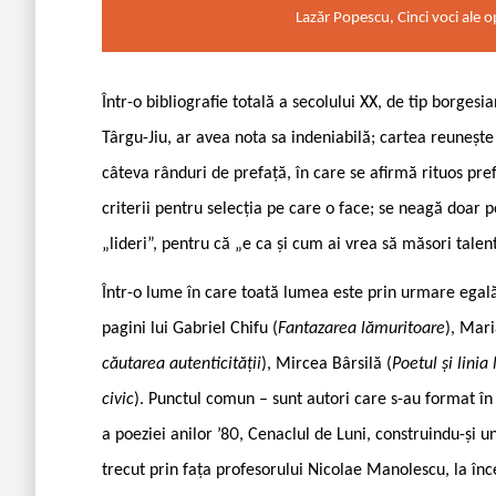
Lazăr Popescu, Cinci voci ale o
Într-o bibliografie totală a secolului XX, de tip borges
Târgu-Jiu, ar avea nota sa indeniabilă; cartea reunește 
câteva rânduri de prefață, în care se afirmă rituos pref
criterii pentru selecția pe care o face; se neagă doar 
„lideri”, pentru că „e ca și cum ai vrea să măsori talen
Într-o lume în care toată lumea este prin urmare egală
pagini lui Gabriel Chifu (
Fantazarea lămuritoare
), Mari
căutarea autenticității
), Mircea Bârsilă (
Poetul și linia 
civic
). Punctul comun – sunt autori care s-au format în
a poeziei anilor ’80, Cenaclul de Luni, construindu-și u
trecut prin fața profesorului Nicolae Manolescu, la înce