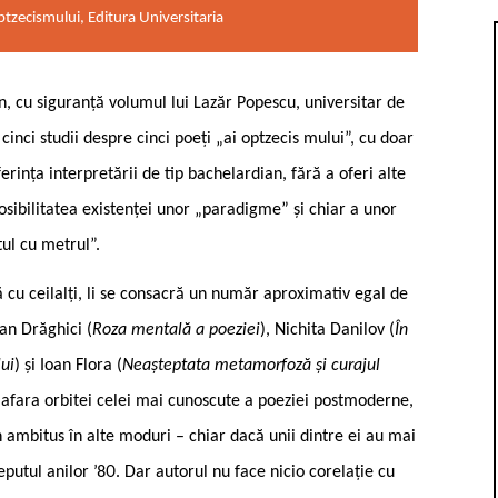
ptzecismului, Editura Universitaria
ian, cu siguranță volumul lui Lazăr Popescu, universitar de
cinci studii despre cinci poeți „ai optzecis mului”, cu doar
erința interpretării de tip bachelardian, fără a oferi alte
posibilitatea existenței unor „paradigme” și chiar a unor
tul cu metrul”.
 cu ceilalți, li se consacră un număr aproximativ egal de
an Drăghici (
Roza mentală a poeziei
), Nichita Danilov (
În
lui
) și Ioan Flora (
Neașteptata metamorfoză și curajul
 afara orbitei celei mai cunoscute a poeziei postmoderne,
n ambitus în alte moduri – chiar dacă unii dintre ei au mai
putul anilor ’80. Dar autorul nu face nicio corelație cu