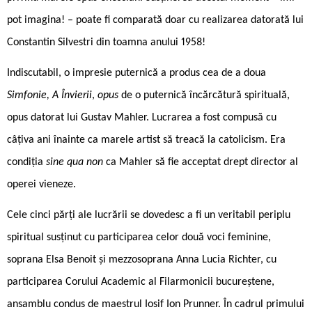
pot imagina! – poate fi comparată doar cu realizarea datorată lui
Constantin Silvestri din toamna anului 1958!
Indiscutabil, o impresie puternică a produs cea de a doua
Simfonie, A Învierii
,
opus
de o puternică încărcătură spirituală,
opus datorat lui Gustav Mahler. Lucrarea a fost compusă cu
câțiva ani înainte ca marele artist să treacă la catolicism. Era
condiția
sine qua non
ca Mahler să fie acceptat drept director al
operei vieneze.
Cele cinci părți ale lucrării se dovedesc a fi un veritabil periplu
spiritual susținut cu participarea celor două voci feminine,
soprana Elsa Benoit și mezzosoprana Anna Lucia Richter, cu
participarea Corului Academic al Filarmonicii bucureștene,
ansamblu condus de maestrul Iosif Ion Prunner. În cadrul primului