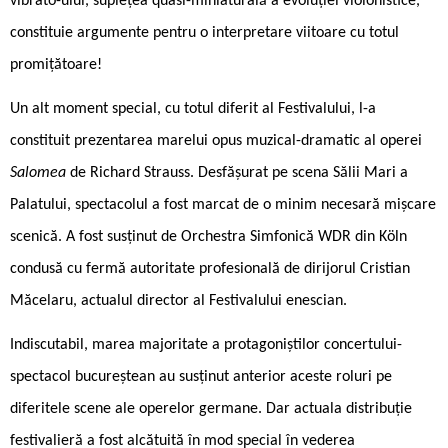
vibrato-ului, suplețea quasi-miniaturală a evoluției violonistice,
constituie argumente pentru o interpretare viitoare cu totul
promițătoare!
Un alt moment special, cu totul diferit al Festivalului, l-a
constituit prezentarea marelui opus muzical-dramatic al operei
Salomea
de Richard Strauss. Desfășurat pe scena Sălii Mari a
Palatului, spectacolul a fost marcat de o minim necesară mișcare
scenică. A fost susținut de Orchestra Simfonică WDR din Köln
condusă cu fermă autoritate profesională de dirijorul Cristian
Măcelaru, actualul director al Festivalului enescian.
Indiscutabil, marea majoritate a protagoniștilor concertului-
spectacol bucureștean au susținut anterior aceste roluri pe
diferitele scene ale operelor germane. Dar actuala distribuție
festivalieră a fost alcătuită în mod special în vederea