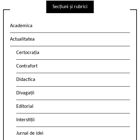
Secțiuni și rubrici
Academica
Actualitatea
Certocrația
Contrafort
Didactica
Divagații
Editorial
Interstiții
Jurnal de idei