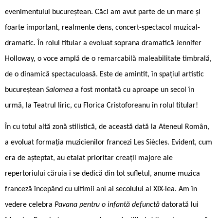
evenimentului bucureștean. Căci am avut parte de un mare și
foarte important, realmente dens, concert-spectacol muzical-
dramatic. În rolul titular a evoluat soprana dramatică Jennifer
Holloway, o voce amplă de o remarcabilă maleabilitate timbrală,
de o dinamică spectaculoasă. Este de amintit, în spațiul artistic
bucureștean
Salomea
a fost montată cu aproape un secol în
urmă, la Teatrul liric, cu Florica Cristoforeanu în rolul titular!
În cu totul altă zonă stilistică, de această dată la Ateneul Român,
a evoluat formația muzicienilor francezi Les Siècles. Evident, cum
era de așteptat, au etalat prioritar creații majore ale
repertoriului căruia i se dedică din tot sufletul, anume muzica
franceză începând cu ultimii ani ai secolului al XIX-lea. Am în
vedere celebra
Pavana pentru o infantă defunctă
datorată lui