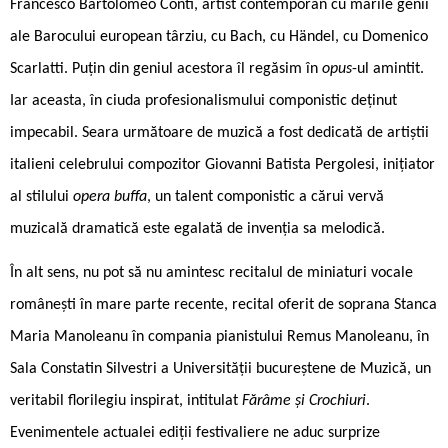
Francesco Bartolomeo Conti, artist contemporan cu marile genii
ale Barocului european târziu, cu Bach, cu Händel, cu Domenico
Scarlatti. Puțin din geniul acestora îl regăsim în
opus
-ul amintit.
Iar aceasta, în ciuda profesionalismului componistic deținut
impecabil. Seara următoare de muzică a fost dedicată de artiștii
italieni celebrului compozitor Giovanni Batista Pergolesi, inițiator
al stilului
opera buffa
, un talent componistic a cărui vervă
muzicală dramatică este egalată de invenția sa melodică.
În alt sens, nu pot să nu amintesc recitalul de miniaturi vocale
românești în mare parte recente, recital oferit de soprana Stanca
Maria Manoleanu în compania pianistului Remus Manoleanu, în
Sala Constatin Silvestri a Universității bucureștene de Muzică, un
veritabil florilegiu inspirat, intitulat
Fărâme și Crochiuri
.
Evenimentele actualei ediții festivaliere ne aduc surprize