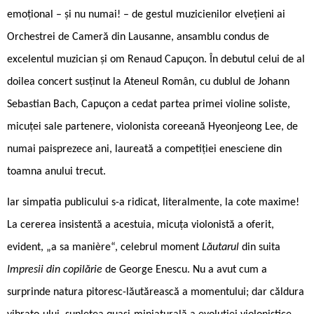
emoțional – și nu numai! – de gestul muzicienilor elvețieni ai
Orchestrei de Cameră din Lausanne, ansamblu condus de
excelentul muzician și om Renaud Capuçon. În debutul celui de al
doilea concert susținut la Ateneul Român, cu dublul de Johann
Sebastian Bach, Capuçon a cedat partea primei violine soliste,
micuței sale partenere, violonista coreeană Hyeonjeong Lee, de
numai paisprezece ani, laureată a competiției enesciene din
toamna anului trecut.
Iar simpatia publicului s-a ridicat, literalmente, la cote maxime!
La cererea insistentă a acestuia, micuța violonistă a oferit,
evident, „a sa manière“, celebrul moment
Lăutarul
din suita
Impresii din copilărie
de George Enescu. Nu a avut cum a
surprinde natura pitoresc-lăutărească a momentului; dar căldura