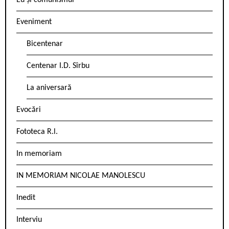
Eu și comunismul
Eveniment
Bicentenar
Centenar I.D. Sîrbu
La aniversară
Evocări
Fototeca R.l.
In memoriam
IN MEMORIAM NICOLAE MANOLESCU
Inedit
Interviu