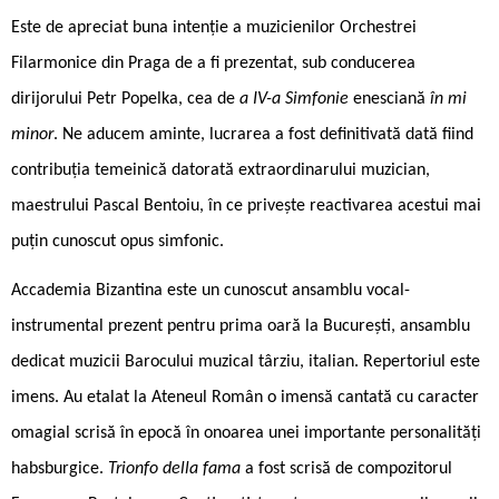
Este de apreciat buna intenție a muzicienilor Orchestrei
Filarmonice din Praga de a fi prezentat, sub conducerea
dirijorului Petr Popelka, cea de
a IV-a Simfonie
enesciană
în mi
minor
. Ne aducem aminte, lucrarea a fost definitivată dată fiind
contribuția temeinică datorată extraordinarului muzician,
maestrului Pascal Bentoiu, în ce privește reactivarea acestui mai
puțin cunoscut opus simfonic.
Accademia Bizantina este un cunoscut ansamblu vocal-
instrumental prezent pentru prima oară la București, ansamblu
dedicat muzicii Barocului muzical târziu, italian. Repertoriul este
imens. Au etalat la Ateneul Român o imensă cantată cu caracter
omagial scrisă în epocă în onoarea unei importante personalități
habsburgice.
Trionfo della fama
a fost scrisă de compozitorul