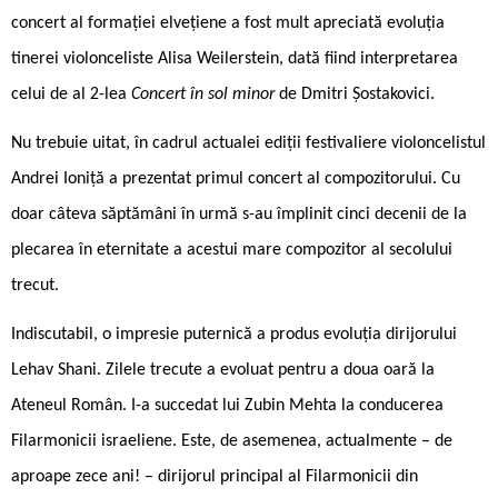
concert al formației elvețiene a fost mult apreciată evoluția
tinerei violonceliste Alisa Weilerstein, dată fiind interpretarea
celui de al 2-lea
Concert în sol minor
de Dmitri Șostakovici.
Nu trebuie uitat, în cadrul actualei ediții festivaliere violoncelistul
Andrei Ioniță a prezentat primul concert al compozitorului. Cu
doar câteva săptămâni în urmă s-au împlinit cinci decenii de la
plecarea în eternitate a acestui mare compozitor al secolului
trecut.
Indiscutabil, o impresie puternică a produs evoluția dirijorului
Lehav Shani. Zilele trecute a evoluat pentru a doua oară la
Ateneul Român. I-a succedat lui Zubin Mehta la conducerea
Filarmonicii israeliene. Este, de asemenea, actualmente – de
aproape zece ani! – dirijorul principal al Filarmonicii din