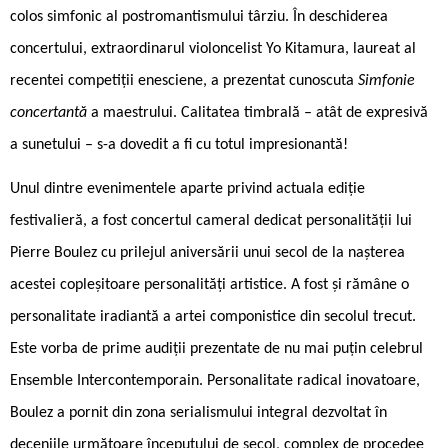
colos simfonic al postromantismului târziu. În deschiderea
concertului, extraordinarul violoncelist Yo Kitamura, laureat al
recentei competiții enesciene, a prezentat cunoscuta
Simfonie
concertantă
a maestrului. Calitatea timbrală – atât de expresivă
a sunetului – s-a dovedit a fi cu totul impresionantă!
Unul dintre evenimentele aparte privind actuala ediție
festivalieră, a fost concertul cameral dedicat personalității lui
Pierre Boulez cu prilejul aniversării unui secol de la nașterea
acestei copleșitoare personalități artistice. A fost și rămâne o
personalitate iradiantă a artei componistice din secolul trecut.
Este vorba de prime audiții prezentate de nu mai puțin celebrul
Ensemble Intercontemporain. Personalitate radical inovatoare,
Boulez a pornit din zona serialismului integral dezvoltat în
deceniile următoare începutului de secol, complex de procedee