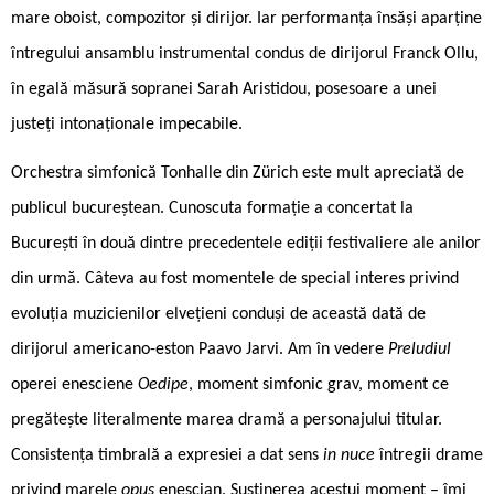
mare oboist, compozitor și dirijor. Iar performanța însăși aparține
întregului ansamblu instrumental condus de dirijorul Franck Ollu,
în egală măsură sopranei Sarah Aristidou, posesoare a unei
justeți intonaționale impecabile.
Orchestra simfonică Tonhalle din Zürich este mult apreciată de
publicul bucureștean. Cunoscuta formație a concertat la
București în două dintre precedentele ediții festivaliere ale anilor
din urmă. Câteva au fost momentele de special interes privind
evoluția muzicienilor elvețieni conduși de această dată de
dirijorul americano-eston Paavo Jarvi. Am în vedere
Preludiul
operei enesciene
Oedipe
, moment simfonic grav, moment ce
pregătește literalmente marea dramă a personajului titular.
Consistența timbrală a expresiei a dat sens
in nuce
întregii drame
privind marele
opus
enescian. Susținerea acestui moment – îmi