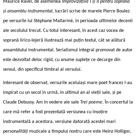
Maurice Ravel, de asemenea
Improvizațiile I și II pentru soprană
și ansamblu instrumental
, lucrări scrise de marele Pierre Boulez
pe versurile lui Stéphane Mallarmé, în perioada ultimelor decenii
ale secolului trecut. Cu totul interesant, în acest caz vocea de
soprană lirico-lejeră ilustrează mai puțin textul, cât se alătură
ansamblului instrumental. Serialismul integral promovat de autor
este dezvoltat deloc rigid, cu anume suplețe ce decurge din
sensul, din specificul timbral al versului.
Interesant de observat, versurile aceluiași mare poet francez l-au
inspirat cu un secol în urmă, în ultimul an al vieții sale, și pe
Claude Debussy. Am în vedere ale sale
Trei poeme
. În concertul la
care mă refer a fost prezentată versiunea cu însoțire
instrumentală a acestora, versiune datorată acestei mari
personalități muzicale a timpului nostru care este Heinz Holliger,