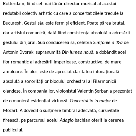
Rotterdam, fiind cel mai tânăr director muzical al acestui
redutabil colectiv artistic cu care a concertat zilele trecute la
București. Gestul său este ferm și eficient. Poate părea brutal,
dar artistul comunică, dată fiind consistența absolută a adresării
gestului dirijoral. Sub conducerea sa, celebra
Simfonie a IX-a
de
Antonin Dvorak, supranumită
Din lumea nouă
, a dobândit acel
fior romantic al adresării imperioase, constructive, de mare
amploare. În plus, este de apreciat claritatea intonațională
absolută a sonorităților blocului orchestral al Filarmonicii
olandeze. În compania lor, violonistul Valentin Șerban a prezentat
de o manieră evidențiat virtuoză,
Concertul în la major
de
Mozart. A dovedit o susținere timbral adecvată, cursivitate
firească, pe parcursul acelui
Adagio
bachian oferit la cererea
publicului.