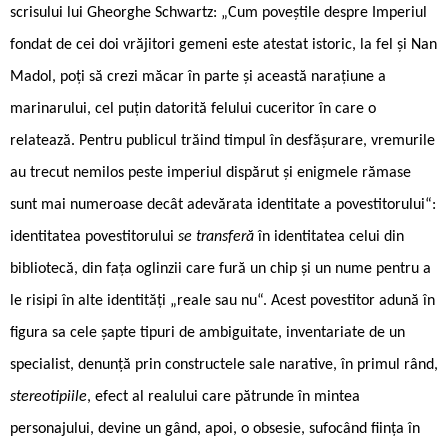
scrisului lui Gheorghe Schwartz: „Cum poveștile despre Imperiul
fondat de cei doi vrăjitori gemeni este atestat istoric, la fel și Nan
Madol, poți să crezi măcar în parte și această narațiune a
marinarului, cel puțin datorită felului cuceritor în care o
relatează. Pentru publicul trăind timpul în desfășurare, vremurile
au trecut nemilos peste imperiul dispărut și enigmele rămase
sunt mai numeroase decât adevărata identitate a povestitorului“:
identitatea povestitorului
se transferă
în identitatea celui din
bibliotecă, din fața oglinzii care fură un chip și un nume pentru a
le risipi în alte identități „reale sau nu“. Acest povestitor adună în
figura sa cele șapte tipuri de ambiguitate, inventariate de un
specialist, denunță prin constructele sale narative, în primul rând,
stereotipiile
, efect al realului care pătrunde în mintea
personajului, devine un gând, apoi, o obsesie, sufocând ființa în