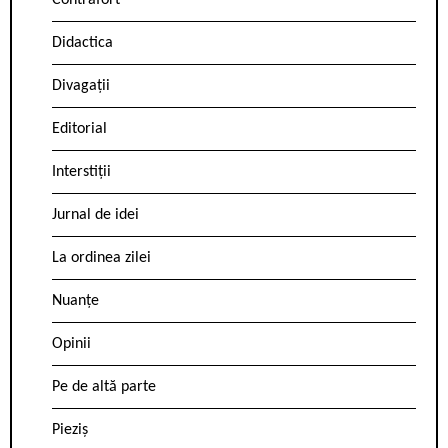
Contrafort
Didactica
Divagații
Editorial
Interstiții
Jurnal de idei
La ordinea zilei
Nuanțe
Opinii
Pe de altă parte
Pieziș