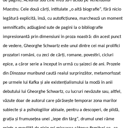
de pagini),
Acvariul sau cine vrea să-l ucidă pe Venerabilul
Maestru
. Cele două cărți, intitulate „o altă biografie“, fără nicio
legătură explicită, însă, cu autoficțiunea, marchează un moment
semnificativ, adăugând sute de pagini la o bibliografie
impresionantă prin dimensiuni în proza noastră: din acest punct
de vedere, Gheorghe Schwartz este unul dintre cei mai prolifici
prozatori români, cu zeci de cărți, romane, povestiri, cicluri
epice, a căror serie a început în urmă cu șaizeci de ani. Prozele
din
Dinozaur muribund
caută realul surprinzător, metamorfozat
pe urmele lui Kafka și ale existențialismului la modă în anii
debutului lui Gheorghe Schwartz, cu lucruri nevăzute sau, altfel,
văzute doar de autorul care părăsește temporar zona marilor
subiecte și a psihologiilor abisale, pentru a descoperi, de pildă,
grația și frumusețea unei „iepe din târg“, drumul unei râme