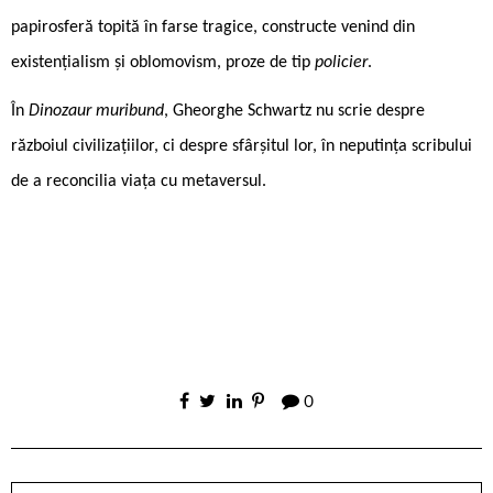
papirosferă topită în farse tragice, constructe venind din
existențialism și oblomovism, proze de tip
policier
.
În
Dinozaur muribund
, Gheorghe Schwartz nu scrie despre
războiul civilizațiilor, ci despre sfârșitul lor, în neputința scribului
de a reconcilia viața cu metaversul.
0