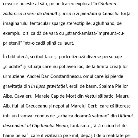
ceva ce nu este al său, pe un traseu explorat în
Căutarea
zadarnică a verii de demult și încă o zi pierdută
și
Cenaclu
: forța
imaginarului tentacular sparge stereotipiile, aglutinând, de
exemplu, o zi caldă de vară cu „ștrand-amiază-împreună-cu-
prietenii“ într-o cadă plină cu iaurt.
În bibliotecă, scribul face și portretizează diverse personaje
„ciudate“ și situații care nu pot avea loc, de la limita creațiilor
urmuziene. Andrei Dan Constantinescu, omul care își pierde
gravitația din
În lipsa gravitației
, eroii de basm, Spaima Pieilor
Albe, Cavalerul Marele Cap de Mort din Vestul sălbatic, Maurul
Alb, fiul lui Greuceanu și nepot al Marelui Cerb, care călătoresc
într-un tramvai condus de „arhaica doamnă vatman“ din
Ultimul
descendent al Căpitanului Nemo
, fantasma „fără niciun fel de
haine pe ea“, care îl vizitează pe Emil, depășit de o realitate pe