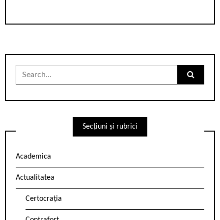
Search
for:
Secțiuni și rubrici
Academica
Actualitatea
Certocrația