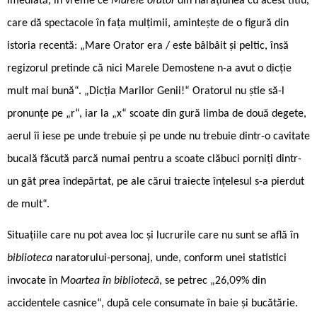
imediată, în vreme ce
Marele orator
din narațiunea cu acest titlu,
care dă spectacole în fața mulțimii, amintește de o figură din
istoria recentă: „Mare Orator era / este bâlbâit și peltic, însă
regizorul pretinde că nici Marele Demostene n-a avut o dicție
mult mai bună“. „Dicția Marilor Genii!“ Oratorul nu știe să-l
pronunțe pe „r“, iar la „x“ scoate din gură limba de două degete,
aerul îi iese pe unde trebuie și pe unde nu trebuie dintr-o cavitate
bucală făcută parcă numai pentru a scoate clăbuci porniți dintr-
un gât prea îndepărtat, pe ale cărui traiecte înțelesul s-a pierdut
de mult“.
Situațiile care nu pot avea loc și lucrurile care nu sunt se află în
biblioteca
naratorului-personaj, unde, conform unei statistici
invocate în
Moartea în bibliotecă
, se petrec „26,09% din
accidentele casnice“, după cele consumate în baie și bucătărie.