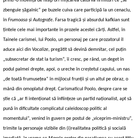
printr-o moviliță de nisip ori mișcarea câtorva firmituri ce „se
zbenguie șăgalnic“ pe buzele cuiva care participă la un cenaclu,
în
Frumoasa
și
Autografe
. Farsa tragică și absurdul kafkian sunt
țintele cele mai importante în prozele acestei cărți. Astfel, în
Tainele carismei, lui Poolo, un personaj pe care prozatorul îl
aduce aici din
Vocalize
, pregătit să devină demnitar, cel puțin
„subsecretar de stat la turism“, îi cresc, pe rând, un deget în
podul palmei drepte, apoi, o ureche în creștetul capului, un nas
„de toată frumusețea“ în mijlocul frunții și un altul pe obraz, o
mână din omoplatul drept. Carismaticul Poolo, despre care se
știe că „ar fi intenționat să înființeze un partid naționalist, apt să
pună în dificultate complicatul caleidoscop politic al
momentului“, venind în guvern pe postul de „viceprim-ministru“,
trimite la personaje vizibile din (i)realitatea politică și socială