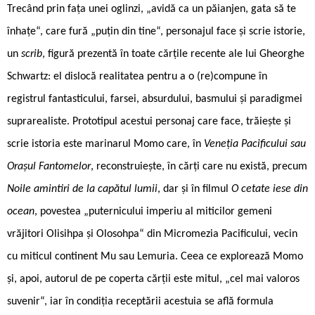
Trecând prin fața unei oglinzi, „avidă ca un păianjen, gata să te
înhațe“, care fură „puțin din tine“, personajul face și scrie istorie,
un
scrib
, figură prezentă în toate cărțile recente ale lui Gheorghe
Schwartz: el dislocă realitatea pentru a o (re)compune în
registrul fantasticului, farsei, absurdului, basmului și paradigmei
suprarealiste. Prototipul acestui personaj care face, trăiește și
scrie istoria este marinarul Momo care, în
Veneția Pacificului sau
Orașul Fantomelor
, reconstruiește, în cărți care nu există, precum
Noile amintiri de la capătul lumii
, dar și în filmul
O cetate iese din
ocean
, povestea „puternicului imperiu al miticilor gemeni
vrăjitori Olisihpa și Olosohpa“ din Micromezia Pacificului, vecin
cu miticul continent Mu sau Lemuria. Ceea ce explorează Momo
și, apoi, autorul de pe coperta cărții este mitul, „cel mai valoros
suvenir“, iar în condiția receptării acestuia se află formula