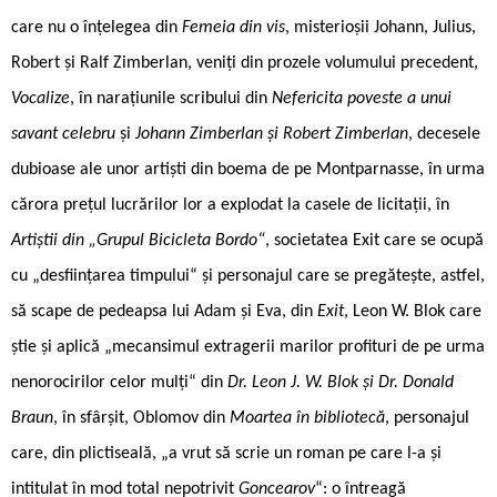
care nu o înțelegea din
Femeia din vis
, misterioșii Johann, Julius,
Robert și Ralf Zimberlan, veniți din prozele volumului precedent,
Vocalize
, în narațiunile scribului din
Nefericita poveste a unui
savant celebru
și
Johann Zimberlan și Robert Zimberlan
, decesele
dubioase ale unor artiști din boema de pe Montparnasse, în urma
cărora prețul lucrărilor lor a explodat la casele de licitații, în
Artiștii din „Grupul Bicicleta Bordo“
, societatea Exit care se ocupă
cu „desființarea timpului“ și personajul care se pregătește, astfel,
să scape de pedeapsa lui Adam și Eva, din
Exit
, Leon W. Blok care
știe și aplică „mecansimul extragerii marilor profituri de pe urma
nenorocirilor celor mulți“ din
Dr. Leon J. W. Blok și Dr. Donald
Braun
, în sfârșit, Oblomov din
Moartea în bibliotecă
, personajul
care, din plictiseală, „a vrut să scrie un roman pe care l-a și
intitulat în mod total nepotrivit
Goncearov
“: o întreagă