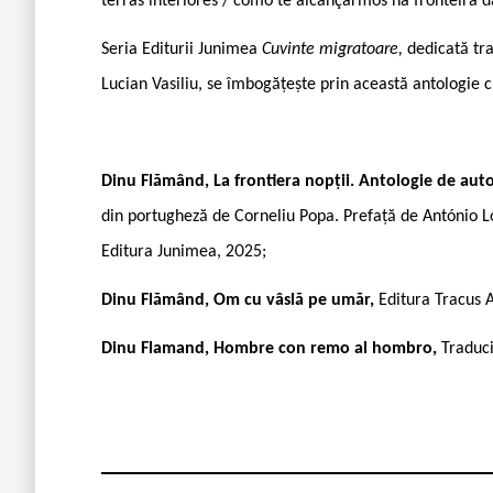
terras interiores / como te alcançarmos na fronteira d
Seria Editurii Junimea
Cuvinte migratoare,
dedicată tr
Lucian Vasiliu, se îmbogățește prin această antologie c
Dinu Flămând,
La frontiera nopții. Antologie de aut
din portugheză de Corneliu Popa. Prefață de António L
Editura Junimea, 2025;
Dinu Flămând,
Om cu vâslă pe umăr,
Editura Tracus 
Dinu Flamand,
Hombre con remo al hombro,
Traduci