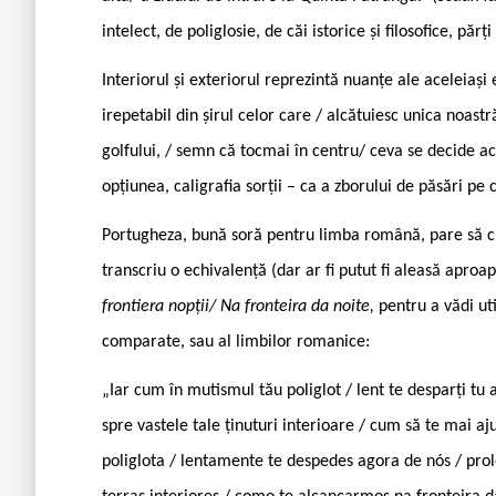
intelect, de poliglosie, de căi istorice și filosofice, părț
Interiorul și exteriorul reprezintă nuanțe ale aceleiaș
irepetabil din șirul celor care / alcătuiesc unica noast
golfului, / semn că tocmai în centru/ ceva se decide ac
opțiunea, caligrafia sorții – ca a zborului de păsări pe
Portugheza, bună soră pentru limba română, pare să c
transcriu o echivalență (dar ar fi putut fi aleasă aproa
frontiera nopții/ Na fronteira da noite,
pentru a vădi uti
comparate, sau al limbilor romanice:
„Iar cum în mutismul tău poliglot / lent te desparți tu 
spre vastele tale ținuturi interioare / cum să te mai 
poliglota / lentamente te despedes agora de nós / pro