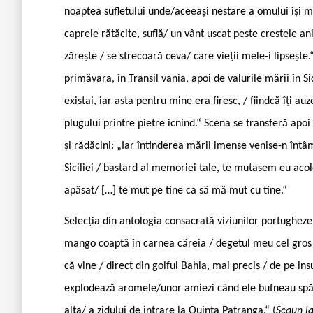
noaptea sufletului unde/aceeași nestare a omului își mije
caprele rătăcite, suflă/ un vânt uscat peste crestele a
zărește / se strecoară ceva/ care vieții mele-i lipsește.
primăvara, în Transil ­vania, apoi de valurile mării în Si
existai, iar asta pentru mine era firesc, / fiindcă îți
plugului printre pietre icnind.“ Scena se transferă apoi
și rădăcini: „Iar întinderea mării imense venise-n în
Siciliei / bastard al memoriei tale, te mutasem eu acolo 
apăsat/ […] te mut pe tine ca să mă mut cu tine.“
Selecția din antologia consacrată viziunilor portughez
mango coaptă în carnea căreia / degetul meu cel gros 
că vine / direct din golful Bahia, mai precis / de pe i
explodează aromele/unor amiezi când ele bufneau spăr
alta/ a zidului de intrare la Quinta Patranga.“ (
Scaun la