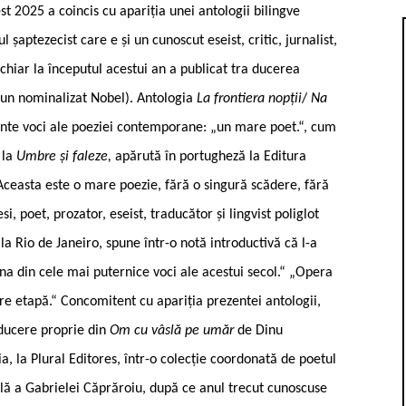
t 2025 a coincis cu apariția unei antologii bilingve
aptezecist care e și un cunoscut eseist, critic, jurnalist,
 chiar la începutul acestui an a publicat tra ­ducerea
 un nominalizat Nobel). Antologia
La frontiera nopții
/
Na
ante voci ale poeziei contemporane: „un mare poet.“, cum
 la
Umbre și faleze,
apărută în portugheză la Editura
Aceasta este o mare poezie, fără o singură scădere, fără
, poet, prozator, eseist, traducător și lingvist poliglot
la Rio de Janeiro, spune într-o notă introductivă că l-a
a din cele mai puternice voci ale acestui secol.“ „Opera
are etapă.“ Concomitent cu apariția prezentei antologii,
aducere proprie din
Om cu vâslă pe umăr
de Dinu
a, la Plural Editores, într-o colecție coordonată de poetul
lă a Gabrielei Căprăroiu, după ce anul trecut cunoscuse