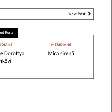
Next Post
ed Posts
IDIANE
MERIDIANE
e Dorottya
Mica sirenă
nkövi