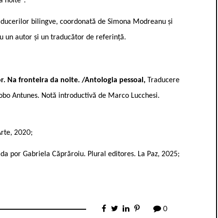
a noite“.
aducerilor bilingve, coordonată de Simona Modreanu și
u un autor și un traducător de referință.
or. Na fronteira da noite. /Antologia pessoal,
Traducere
obo Antunes. Notă introductivă de Marco Lucchesi.
Arte, 2020;
da por Gabriela Căprăroiu. Plural editores. La Paz, 2025;
0