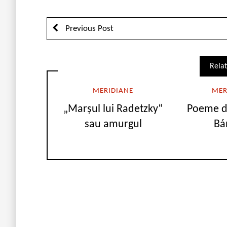
Previous Post
Relat
MERIDIANE
MER
„Marşul lui Radetzky“
Poeme d
sau amurgul
Bá