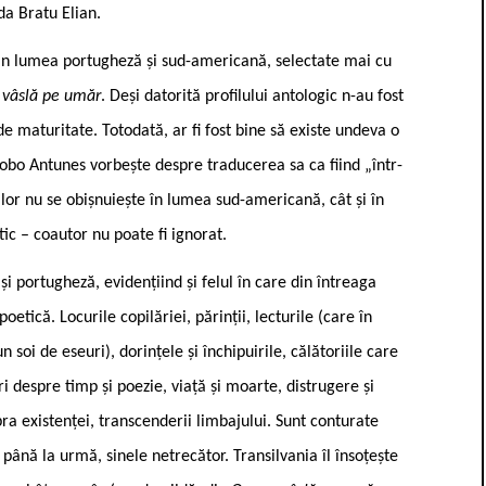
da Bratu Elian.
din lumea portugheză și sud-americană, selectate mai cu
vâslă pe umăr
. Deși datorită profilului antologic n-au fost
 maturitate. Totodată, ar fi fost bine să existe undeva o
Lobo Antunes vorbește despre traducerea sa ca fiind „într-
or nu se obișnuiește în lumea sud-americană, cât și în
tic – coautor nu poate fi ignorat.
și portugheză, evidențiind și felul în care din întreaga
etică. Locurile copilăriei, părinții, lecturile (care în
oi de eseuri), dorințele și închipuirile, călătoriile care
 despre timp și poezie, viață și moarte, distrugere și
ra existenței, transcenderii limbajului. Sunt conturate
până la urmă, sinele netrecător. Transilvania îl însoțește