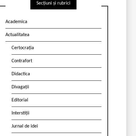
Secțiuni și rubrici
Academica
Actualitatea
Certocrația
Contrafort
Didactica
Divagații
Editorial
Interstiții
Jurnal de idei