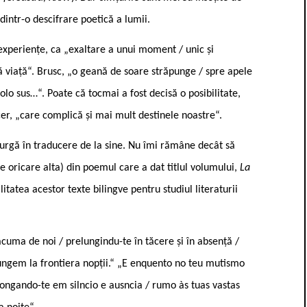
i dintr-o descifrare poetică a lumii.
i experiențe, ca „exaltare a unui moment / unic și
ră viață“. Brusc, „o geană de soare străpunge / spre apele
olo sus…“. Poate că tocmai a fost decisă o posibilitate,
 cer, „care complică și mai mult destinele noastre“.
urgă în traducere de la sine. Nu îmi rămâne decât să
pe oricare alta) din poemul care a dat titlul volumului,
La
litatea acestor texte bilingve pentru studiul literaturii
acuma de noi / prelungindu-te în tăcere și în absență /
ajungem la frontiera nopții.“ „E enquento no teu mutismo
longando-te em silncio e ausncia / rumo às tuas vastas