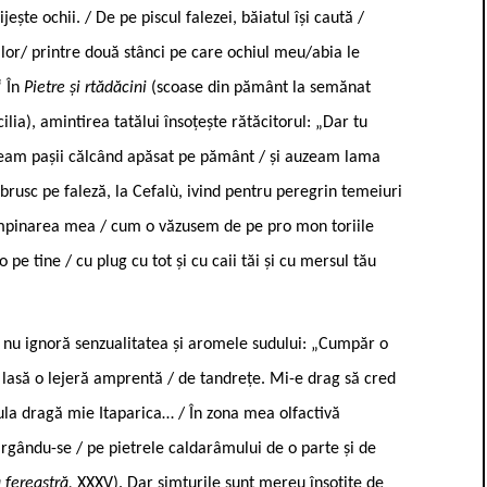
ște ochii. / De pe piscul falezei, băiatul își caută /
nilor/ printre două stânci pe care ochiul meu/abia le
“ În
Pietre și rtădăcini
(scoase din pământ la semănat
cilia), amintirea tatălui însoțește rătăcitorul: „Dar tu
 auzeam pașii călcând apăsat pe pământ / și auzeam lama
 brusc pe faleză, la Cefalù, ivind pentru peregrin temeiuri
tâmpinarea mea / cum o văzusem de pe pro ­mon toriile
pe tine / cu plug cu tot și cu caii tăi și cu mersul tău
e nu ignoră senzualitatea și aromele sudului: „Cumpăr o
lasă o lejeră amprentă / de tandrețe. Mi-e drag să cred
nsula dragă mie Itaparica… / În zona mea olfactivă
gându-se / pe pietrele caldarâmului de o parte și de
 fereastră,
XXXV). Dar simțurile sunt mereu însoțite de