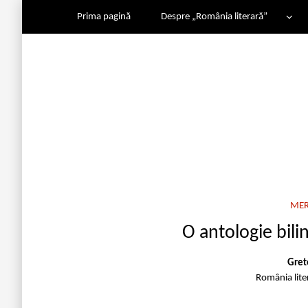
Prima pagină
Despre „România literară”
MER
O antologie bil
Gret
România lit