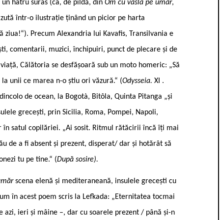
 un hâtru surâs (ca, de pildă, din
Om cu vâslă pe umăr
,
ută într-o ilustrație ținând un picior pe harta
ă ziua!“). Precum Alexandria lui Kavafis, Transilvania e
, comentarii, muzici, închipuiri, punct de plecare și de
nd viață, Călătoria se desfășoară sub un moto homeric: „Să
a unii ce marea n-o știu ori văzură.“ (
Odysseia.
XI .
incolo de ocean, la Bogotà, Bitôla, Quinta Pitanga „și
sulele grecești, prin Sicilia, Roma, Pompei, Napoli,
în satul copilăriei. „Ai sosit. Ritmul rătăcirii încă îți mai
tău de a fi absent și prezent, disperat/ dar și hotărât să
nezi tu pe tine.“ (
După sosire).
 umăr
scena elenă și mediteraneană, insulele grecești cu
ecum în acest poem scris la Lefkada: „Eternitatea tocmai
 azi, ieri și mâine –, dar cu soarele prezent / până și-n