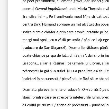
pe poet pretutindeni, cu emoție gravă, dar uneori și cu
poemul
Covorul împărătesei,
unde Maria Theresia e văz
Transilvaniei – „ Pe Transilvania mea! Mi-a stricat toat
pentru Dinu Flămând aproape un mit alcătuit din povești
sosire dintr-o călătorie prin care cronici prăfuite pri
mergi mai apoi… cu o vâslă pe umăr / pân’ ce-i ajunge l
traducere de Dan Slușanski). Drumurile rătăcesc până d
poate chiar pe prispa de lut… din Bahia“, dar și prin in
Lisabona… și iar la Rășinari, pe urmele lui Cioran, și iar 
zvâcnește/ la gât și-n suflet. Nu s-a prea înțeles/ felul 
înaintezi în necunoscut,/ pierzându-te fără să te abando
Dramaturgia evenimentelor aduce în
Om cu vâslă pe
stânci printre care se strecoară înțelesurile lumii, pr
dă colțul pe drumul / anticelor procesiuni – pulbere/ de