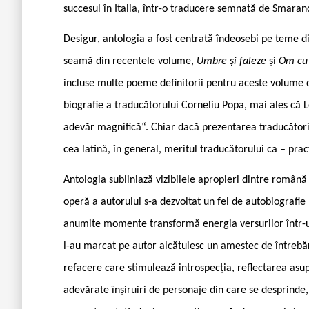
succesul în Italia, într-o traducere semnată de Smaran
Desigur, antologia a fost centrată îndeosebi pe teme 
seamă din recentele volume,
Umbre și faleze
și
Om cu 
incluse multe poeme definitorii pentru aceste volume de
biografie a traducătorului Corneliu Popa, mai ales că 
adevăr magnifică“. Chiar dacă prezentarea traducătoril
cea latină, în general, meritul traducătorului ca – prac
Antologia subliniază vizibilele apropieri dintre română 
operă a autorului s-a dezvoltat un fel de autobiografie po
anumite momente transformă energia versurilor într-un s
l-au marcat pe autor alcătuiesc un amestec de întrebări
refacere care stimulează introspecția, reflectarea asup
adevărate înșiruiri de personaje din care se desprinde, 