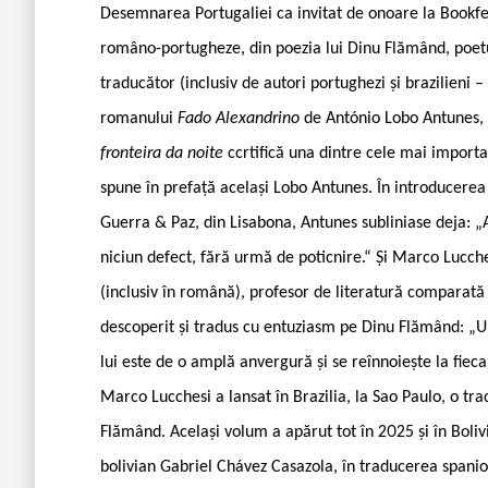
Desemnarea Portugaliei ca invitat de onoare la Bookfes
româno-portugheze, din poezia lui Dinu Flămând, poetul ș
traducător (inclusiv de autori portughezi și brazilieni –
romanului
Fado Alexandrino
de António Lobo Antunes,
fronteira da noite
ccrtifică una dintre cele mai import
spune în prefață același Lobo Antunes. În introducerea
Guerra & Paz, din Lisabona, Antunes subliniase deja: „
niciun defect, fără urmă de poticnire.“ Și Marco Lucchesi
(inclusiv în română), profesor de literatură comparată 
descoperit și tradus cu entuziasm pe Dinu Flămând: „Un
lui este de o amplă anvergură și se reînnoiește la fiec
Marco Lucchesi a lansat în Brazilia, la Sao Paulo, o tr
Flămând. Același volum a apărut tot în 2025 și în Bolivi
bolivian Gabriel Chávez Casazola, în traducerea spanio