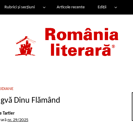
Rubrici și secțiuni
Articole recente
Ediții
IDIANE
ingvă Dinu Flămând
e Tartler
erară
nr. 29/2025