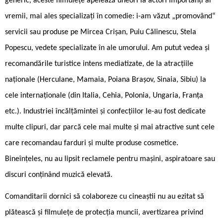
generic, aceste filmulețe apelează uneori la actori importanți ai
vremii, mai ales specializați în comedie: i-am văzut „promovând“
servicii sau produse pe Mircea Crișan, Puiu Călinescu, Stela
Popescu, vedete specializate în ale umorului. Am putut vedea și
recomandările turistice intens mediatizate, de la atracțiile
naționale (Herculane, Mamaia, Poiana Brașov, Sinaia, Sibiu) la
cele internaționale (din Italia, Cehia, Polonia, Ungaria, Franța
etc.). Industriei încălțămintei și confecțiilor le-au fost dedicate
multe clipuri, dar parcă cele mai multe și mai atractive sunt cele
care recomandau farduri și multe produse cosmetice.
Bineînțeles, nu au lipsit reclamele pentru mașini, aspiratoare sau
discuri conținând muzică elevată.
Comanditarii dornici să colaboreze cu cineaștii nu au ezitat să
plătească și filmulețe de protecția muncii, avertizarea privind