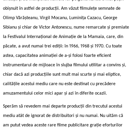
obișnuit în astfel de producții. Am văzut filmulețe semnate de
Olimp Vărășteanu, Virgil Mocanu, Luminița Cazacu, George
Sibianu și chiar de Victor Antonescu, nume remarcate și premiate
la Festivalul Internațional de Animație de la Mamaia, care, din
păcate, a avut numai trei ediții: în 1966, 1968 și 1970. Cu toate
astea, capacitatea animației de a-și folosi foarte eficient
instrumentarul de mijloace în slujba filmului utilitar a convins și,
chiar dacă azi producțiile sunt mult mai scurte și mai eliptice,
calitățile acestui mediu care nu este destinat cu precădere
amuzamentului celor mici apar și azi în diferite ocazii.
Sperăm să revedem mai departe producții din trecutul acestui
mediu atât de ignorat de distribuitori și nu numai. Nu uităm că
am putut vedea aceste rare filme publicitare grație eforturilor