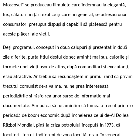
Moscovei“ se produceau filmulețe care îndemnau la eleganță,
lux, călătorii în țări exotice și care, în general, se adresau unor
consumatori presupus dispuși și capabili să plătească pentru
aceste plăceri ale vieții.
Deși programul, conceput în două calupuri și prezentat în două
zile diferite, purta titlul destul de sec amintit mai sus, culorile și
formele unei vieți ușor de atins, după comanditari și executanți,
erau atractive. Ar trebui să recunoaștem în primul rând că privim
trecutul comunist de-a valma, nu ne prea interesează
periodizările și răsfoirea unor surse de informație mai
documentate. Am putea să ne amintim că lumea a trecut printr-o
perioadă de
boom
economic după încheierea celui de-Al Doilea
Război Mondial, pînă la criza petrolului începută în 1973, că
locuitorii Terrei, indiferent de zona locuită, erau, în general,