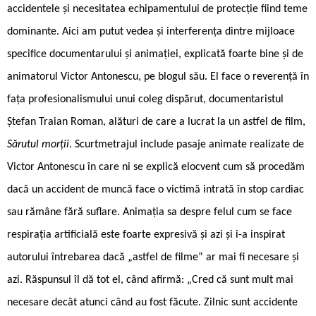
accidentele și necesitatea echipamentului de protecție fiind teme
dominante. Aici am putut vedea și interferența dintre mijloace
specifice documentarului și animației, explicată foarte bine și de
animatorul Victor Antonescu, pe blogul său. El face o reverență în
fața profesionalismului unui coleg dispărut, documentaristul
Ștefan Traian Roman, alături de care a lucrat la un astfel de film,
Sărutul morții
. Scurtmetrajul include pasaje animate realizate de
Victor Antonescu în care ni se explică elocvent cum să procedăm
dacă un accident de muncă face o victimă intrată în stop cardiac
sau rămâne fără suflare. Animația sa despre felul cum se face
respirația artificială este foarte expresivă și azi și i-a inspirat
autorului întrebarea dacă „astfel de filme“ ar mai fi necesare și
azi. Răspunsul îl dă tot el, când afirmă: „Cred că sunt mult mai
necesare decât atunci când au fost făcute. Zilnic sunt accidente