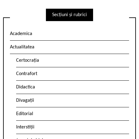
Secțiuni și rubrici
Academica
Actualitatea
Certocrația
Contrafort
Didactica
Divagații
Editorial
Interstiții