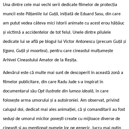
Una dintre cele mai vechi serii dedicate filmelor de protecția
muncii este
Pățaniile lui Guță,
inițiată de Eduard Sasu, din care
am putut vedea câteva mici istorii animate cu acest erou hăbăuc
și victimă a accidentelor de tot felul. Unele dintre pilulele
dedicate lui se află pe blogul lui Victor Antonescu (precum
Guță și
țigara, Guță și moartea
), pentru care cineastul mulțumește
Arhivei Cineastului Amator de la Reșița.
Adevărul este că multe mai sunt de descoperit în această zonă a
filmelor publicitare, din care Radu Jude s-a inspirat în
documentarul său
Opt ilustrate din lumea ideală,
în care
folosește arma umorului și a autoironiei. Am observat, privind
calupul doi, dedicat mai ales animației, că și comanditarii au fost
seduși de umorul micilor povești create cu mijloace diverse de
cineaști și au menționat numele lor pe generic, lucru mai puțin