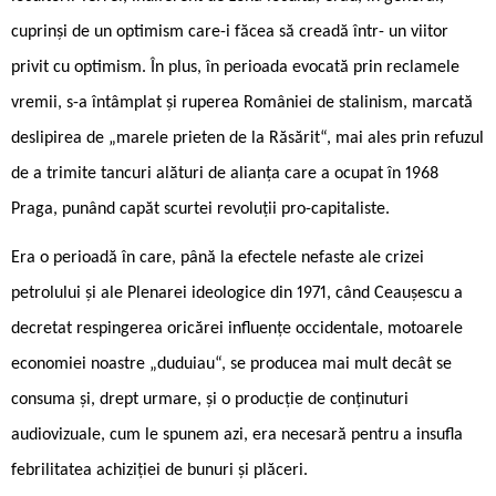
cuprinși de un optimism care-i făcea să creadă într- un viitor
privit cu optimism. În plus, în perioada evocată prin reclamele
vremii, s-a întâmplat și ruperea României de stalinism, marcată
deslipirea de „marele prieten de la Răsărit“, mai ales prin refuzul
de a trimite tancuri alături de alianța care a ocupat în 1968
Praga, punând capăt scurtei revoluții pro-capitaliste.
Era o perioadă în care, până la efectele nefaste ale crizei
petrolului și ale Plenarei ideologice din 1971, când Ceaușescu a
decretat respingerea oricărei influențe occidentale, motoarele
economiei noastre „duduiau“, se producea mai mult decât se
consuma și, drept urmare, și o producție de conținuturi
audiovizuale, cum le spunem azi, era necesară pentru a insufla
febrilitatea achiziției de bunuri și plăceri.