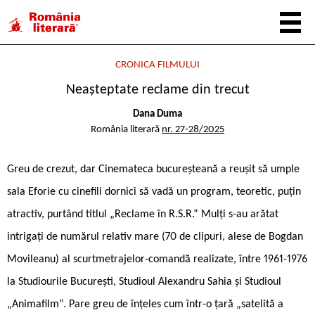
CRONICA FILMULUI
Neașteptate reclame din trecut
Dana Duma
România literară
nr. 27-28/2025
Greu de crezut, dar Cinemateca bucureșteană a reușit să umple
sala Eforie cu cinefili dornici să vadă un program, teoretic, puțin
atractiv, purtând titlul „Reclame în R.S.R.“ Mulți s-au arătat
intrigați de numărul relativ mare (70 de clipuri, alese de Bogdan
Movileanu) al scurtmetrajelor-comandă realizate, între 1961-1976
la Studiourile București, Studioul Alexandru Sahia și Studioul
„Animafilm“. Pare greu de înțeles cum într-o țară „satelită a