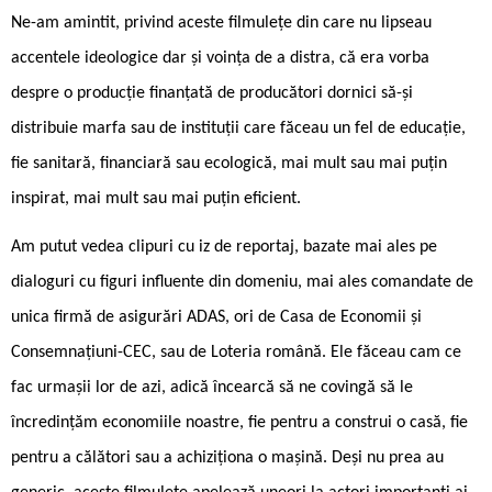
Ne-am amintit, privind aceste filmulețe din care nu lipseau
accentele ideologice dar și voința de a distra, că era vorba
despre o producție finanțată de producători dornici să-și
distribuie marfa sau de instituții care făceau un fel de educație,
fie sanitară, financiară sau ecologică, mai mult sau mai puțin
inspirat, mai mult sau mai puțin eficient.
Am putut vedea clipuri cu iz de reportaj, bazate mai ales pe
dialoguri cu figuri influente din domeniu, mai ales comandate de
unica firmă de asigurări ADAS, ori de Casa de Economii și
Consemnațiuni-CEC, sau de Loteria română. Ele făceau cam ce
fac urmașii lor de azi, adică încearcă să ne covingă să le
încredințăm economiile noastre, fie pentru a construi o casă, fie
pentru a călători sau a achiziționa o mașină. Deși nu prea au