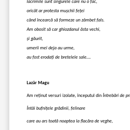
lacrimile sunt singurele care nu o fac,
oricât ar protesta mușchii feței
când încearcă să formeze un zâmbet fals.
Am obosit să car ghiozdanul ăsta vechi,
și găurit,
umerii mei deja au urme,
au fost erodați de bretelele sale….
Lazăr Magu
Am reținut versuri izolate, începutul din
Întrebări de p
Întâi bufnițele grădinii, felinare
care au ars toată noaptea la flacăra de veghe,