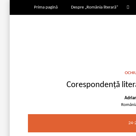
Prima pagină
Despre „România literară”
OCHI
Corespondență liter
Adria
România
24-