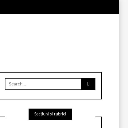
Search
for:
Secțiuni și rubrici