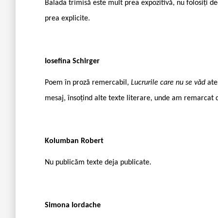
Balada trimisă este mult prea expozitivă, nu folosiți dec
prea explicite.
Iosefina Schirger
Poem în proză remercabil,
Lucrurile care nu se văd
ate
mesaj, însoțind alte texte literare, unde am remarcat d
Kolumban Robert
Nu publicăm texte deja publicate.
Simona Iordache