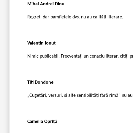
Mihai Andrei Dinu
Regret, dar pamfletele dvs. nu au calități literare.
Valentin Ionuț
Nimic publicabil. Frecventați un cenaclu literar, citiți p
Titi Dondonel
„Cugetări, versuri, și alte sensibilități fără rimă“ nu au
Camelia Opriță