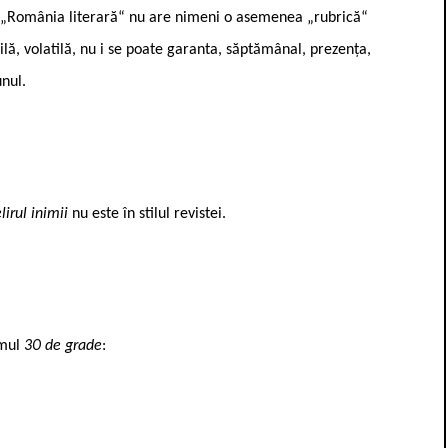
a „România literară“ nu are nimeni o asemenea „rubrică“
lă, volatilă, nu i se poate garanta, săptămânal, prezența,
unul.
lirul inimii
nu este în stilul revistei.
emul
30 de grade
: