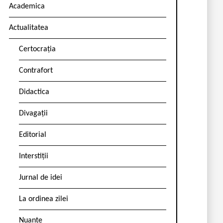
Academica
Actualitatea
Certocrația
Contrafort
Didactica
Divagații
Editorial
Interstiții
Jurnal de idei
La ordinea zilei
Nuanțe