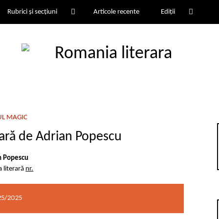
Rubrici și secțiuni
Articole recente
Ediții
UL MAGIC
ară de Adrian Popescu
n Popescu
 literară
nr.
25/2025