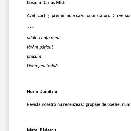
Cosmin Darius Misir
Aveți cărți și premii, nu e cazul unor sfaturi. Din versu
***
adolescența mea
tărâm pârjolit
precum
Dobrogea toridă
Florin Dumitriu
Revista noastră nu recenzează grupaje de poezie, numa
Matei Bădescu