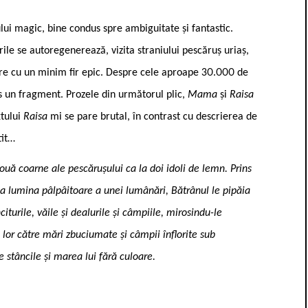
mului magic, bine condus spre ambiguitate și fantastic.
ile se autoregenerează, vizita straniului pescăruș uriaș,
re cu un minim fir epic. Despre cele aproape 30.000 de
 un fragment. Prozele din următorul plic,
Mama
și
Raisa
xtului
Raisa
mi se pare brutal, în contrast cu descrierea de
tit…
două coarne ale pescărușului ca la doi idoli de lemn. Prins
, la lumina pâlpâitoare a unei lumânări, Bătrânul le pipăia
urile, văile și dealurile și câmpiile, mirosindu-le
lor către mări zbuciumate și câmpii înflorite sub
e stâncile și marea lui fără culoare.