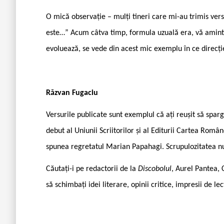
O mică observație – mulți tineri care mi-au trimis ve
este…” Acum câtva timp, formula uzuală era, vă aminti
evoluează, se vede din acest mic exemplu în ce direcție
Răzvan Fugaciu
Versurile publicate sunt exemplul că ați reușit să sparge
debut al Uniunii Scriitorilor și al Editurii Cartea Româ
spunea regretatul Marian Papahagi. Scrupulozitatea nu 
Căutați-i pe redactorii de la
Discobolul
, Aurel Pantea, 
să schimbați idei literare, opinii critice, impresii de lec