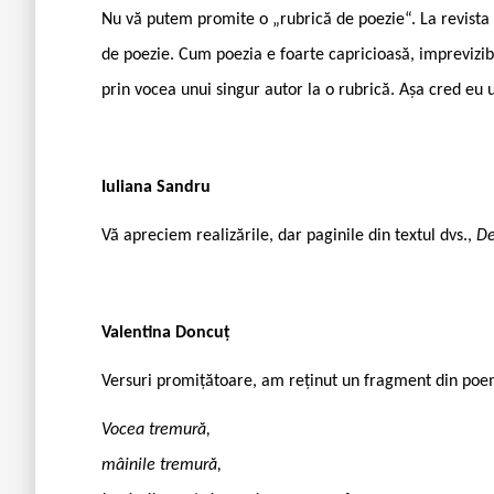
Nu vă putem promite o „rubrică de poezie“. La revist
de poezie. Cum poezia e foarte capricioasă, imprevizibi
prin vocea unui singur autor la o rubrică. Așa cred eu 
Iuliana Sandru
Vă apreciem realizările, dar paginile din textul dvs.,
De
Valentina Doncuț
Versuri promițătoare, am reținut un fragment din po
Vocea tremură,
mâinile tremură,