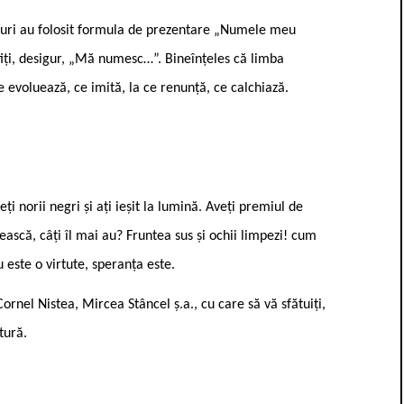
rsuri au folosit formula de prezentare „Numele meu
ți, desigur, „Mă numesc…”. Bineînțeles că limba
 evoluează, ce imită, la ce renunță, ce calchiază.
ți norii negri și ați ieșit la lumină. Aveți premiul de
nească, câți îl mai au? Fruntea sus și ochii limpezi! cum
este o virtute, speranța este.
Cornel Nistea, Mircea Stâncel ș.a., cu care să vă sfătuiți,
tură.