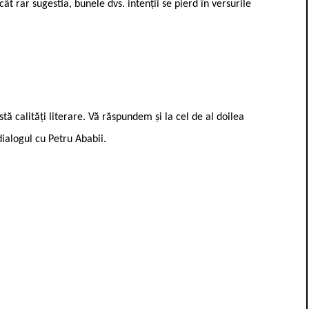
ât rar sugestia, bunele dvs. intenții se pierd în versurile
stă calități literare. Vă răspundem și la cel de al doilea
ialogul cu Petru Ababii.