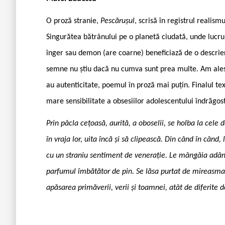
O proză stranie,
Pescărușul
, scrisă în registrul realis
Singurătea bătrânului pe o planetă ciudată, unde lucrur
înger sau demon (are coarne) beneficiază de o descrie
semne nu știu dacă nu cumva sunt prea multe. Am ales
au autenticitate, poemul în proză mai puțin. Finalul te
mare sensibilitate a obsesiilor adolescentului îndrăgos
Prin pâcla cețoasă, aurită, a oboselii, se holba la cele 
în vraja lor, uita încă și să clipească. Din când în când
cu un straniu sentiment de venerație. Le mângâia adâncit
parfumul îmbătător de pin. Se lăsa purtat de mireasma 
apăsarea primăverii, verii și toamnei, atât de diferite d