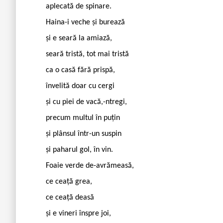
aplecată de spinare.
Haina-i veche și burează
și e seară la amiază,
seară tristă, tot mai tristă
ca o casă fără prispă,
învelită doar cu cergi
și cu piei de vacă,-ntregi,
precum multul în puțin
și plânsul într-un suspin
și paharul gol, în vin.
Foaie verde de-avrămeasă,
ce ceață grea,
ce ceață deasă
și e vineri înspre joi,