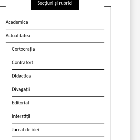
Secțiuni și rubrici
Academica
Actualitatea
Certocrația
Contrafort
Didactica
Divagații
Editorial
Interstiții
Jurnal de idei