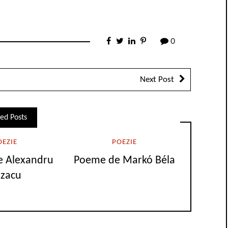
0
Next Post
ed Posts
OEZIE
POEZIE
de Alexandru
Poeme de Markó Béla
zacu