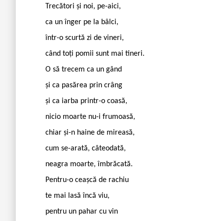
Trecători și noi, pe-aici,
ca un înger pe la bâlci,
într-o scurtă zi de vineri,
când toți pomii sunt mai tineri.
O să trecem ca un gând
și ca pasărea prin crâng
și ca iarba printr-o coasă,
nicio moarte nu-i frumoasă,
chiar și-n haine de mireasă,
cum se-arată, câteodată,
neagra moarte, îmbrăcată.
Pentru-o ceașcă de rachiu
te mai lasă încă viu,
pentru un pahar cu vin