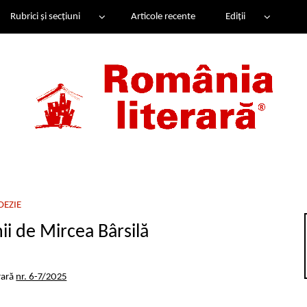
Rubrici și secțiuni
Articole recente
Ediții
OEZIE
i de Mircea Bârsilă
rară
nr. 6-7/2025