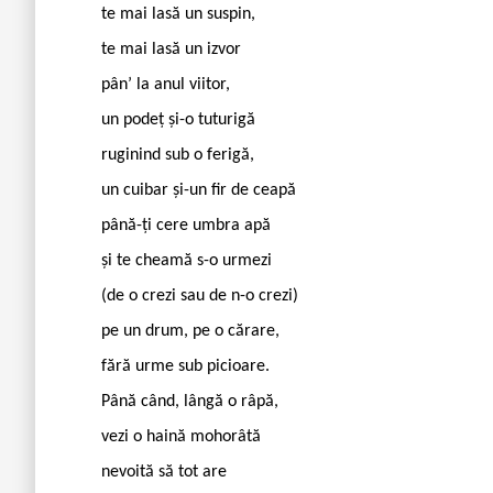
te mai lasă un suspin,
te mai lasă un izvor
pân’ la anul viitor,
un podeț și-o tuturigă
ruginind sub o ferigă,
un cuibar și-un fir de ceapă
până-ți cere umbra apă
și te cheamă s-o urmezi
(de o crezi sau de n-o crezi)
pe un drum, pe o cărare,
fără urme sub picioare.
Până când, lângă o râpă,
vezi o haină mohorâtă
nevoită să tot are