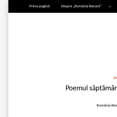
Prima pagină
Despre „România literară”
P
Poemul săptămâni
România lite