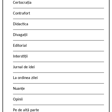
Certocrația
Contrafort
Didactica
Divagații
Editorial
Interstiții
Jurnal de idei
La ordinea zilei
Nuanțe
Opinii
Pe de altă parte