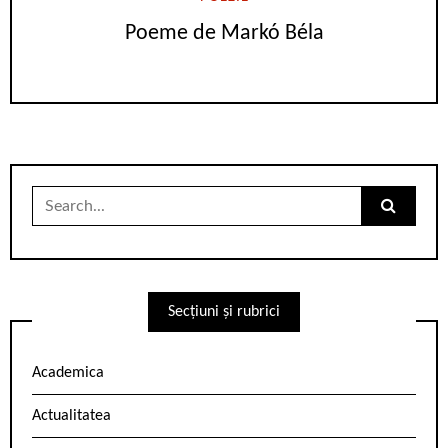
Poeme de Markó Béla
Search
for:
Secțiuni și rubrici
Academica
Actualitatea