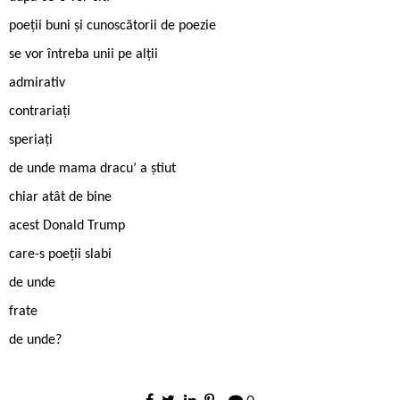
poeții buni și cunoscătorii de poezie
se vor întreba unii pe alții
admirativ
contrariați
speriați
de unde mama dracu’ a știut
chiar atât de bine
acest Donald Trump
care-s poeții slabi
de unde
frate
de unde?