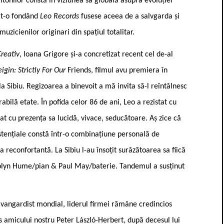
tonilor constă în viziunea sa globală asupra evoluției
at-o fondând
Leo Records
fusese aceea de a salvgarda și
uzicienilor originari din spațiul totalitar.
Creativ
, Ioana Grigore și-a concretizat recent cel de-al
igin: Strictly For Our
Friends, filmul avu premiera în
a Sibiu. Regizoarea a binevoit a mă invita să-l reîntâlnesc
ilă etate. În pofida celor 86 de ani, Leo a rezistat cu
at cu prezența sa lucidă, vivace, seducătoare. Aș zice că
xistențiale constă într-o combinațiune personală de
a reconfortantă. La Sibiu l-au însoțit surâzătoarea sa fiică
rolyn Hume/pian & Paul May/baterie. Tandemul a susținut
 avangardist mondial, liderul firmei rămâne credincios
 amicului nostru Peter László-Herbert, după decesul lui