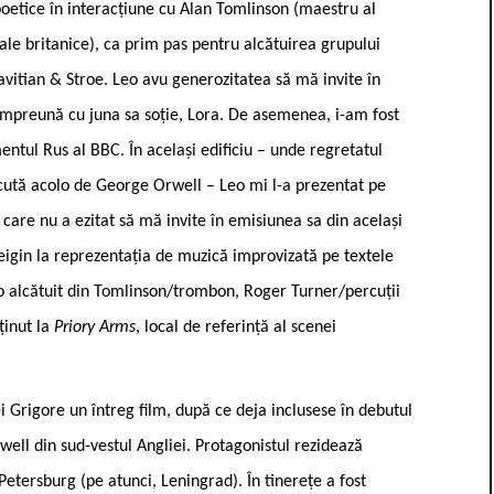
 poetice în interacțiune cu Alan Tomlinson (maestru al
le britanice), ca prim pas pentru alcătuirea grupului
Tavitian & Stroe. Leo avu generozitatea să mă invite în
împreună cu juna sa soție, Lora. De asemenea, i-am fost
ntul Rus al BBC. În același edificiu – unde regretatul
cută acolo de George Orwell – Leo mi l-a prezentat pe
care nu a ezitat să mă invite în emisiunea sa din același
 Feigin la reprezentația de muzică improvizată pe textele
io alcătuit din Tomlinson/trombon, Roger Turner/percuții
ținut la
Priory Arms
, local de referință al scenei
ei Grigore un întreg film, după ce deja inclusese în debutul
well din sud-vestul Angliei. Protagonistul rezidează
Petersburg (pe atunci, Leningrad). În tinerețe a fost