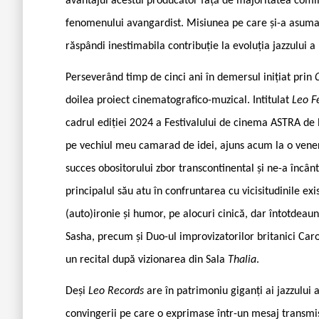
avantajul acestui producător față de majoritatea comili
fenomenului avangardist. Misiunea pe care și-a asum
răspândi inestimabila contribuție la evoluția jazzului a m
Perseverând timp de cinci ani în demersul inițiat prin
doilea proiect cinematografico-muzical. Intitulat
Leo Fe
cadrul ediției 2024 a Festivalului de cinema ASTRA de l
pe vechiul meu camarad de idei, ajuns acum la o venerab
succes obositorului zbor transcontinental și ne-a încânt
principalul său atu în confruntarea cu vicisitudinile e
(auto)ironie și humor, pe alocuri cinică, dar întotdeaun
Sasha, precum și Duo-ul improvizatorilor britanici Ca
un recital după vizionarea din Sala
Thalia
.
Deși
Leo Records
are în patrimoniu giganți ai jazzului
convingerii pe care o exprimase într-un mesaj transmis