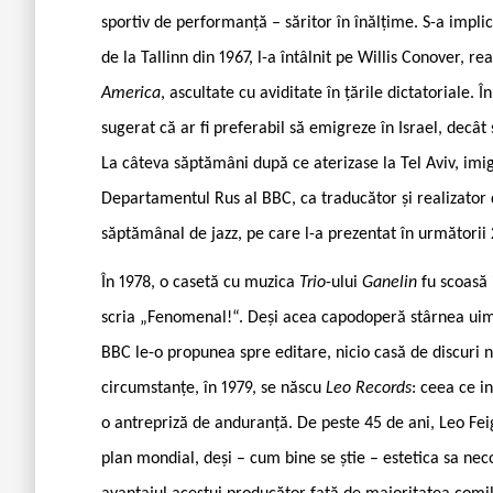
sportiv de performanță – săritor în înălțime. S-a implic
de la Tallinn din 1967, l-a întâlnit pe Willis Conover, r
America
, ascultate cu aviditate în țările dictatoriale. 
sugerat că ar fi preferabil să emigreze în Israel, decât
La câteva săptămâni după ce aterizase la Tel Aviv, imigr
Departamentul Rus al BBC, ca traducător și realizator
săptămânal de jazz, pe care l-a prezentat în următorii
În 1978, o casetă cu muzica
Trio
-ului
Ganelin
fu scoasă 
scria „Fenomenal!“. Deși acea capodoperă stârnea uimi
BBC le-o propunea spre editare, nicio casă de discuri 
circumstanțe, în 1979, se născu
Leo Records
: ceea ce in
o antrepriză de anduranță. De peste 45 de ani, Leo Fei
plan mondial, deși – cum bine se știe – estetica sa nec