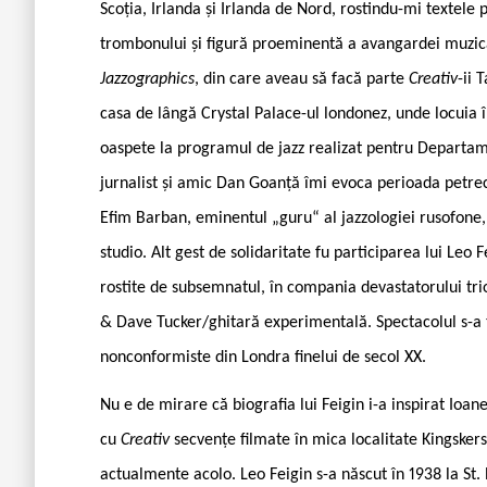
Scoția, Irlanda și Irlanda de Nord, rostindu-mi textele
trombonului și figură proeminentă a avangardei muzica
Jazzographics
, din care aveau să facă parte
Creativ
-ii 
casa de lângă Crystal Palace-ul londonez, unde locuia 
oaspete la programul de jazz realizat pentru Departame
jurnalist și amic Dan Goanță îmi evoca perioada petre
Efim Barban, eminentul „guru“ al jazzologiei rusofone, 
studio. Alt gest de solidaritate fu participarea lui Leo
rostite de subsemnatul, în compania devastatorului tr
& Dave Tucker/ghitară experimentală. Spectacolul s-a 
nonconformiste din Londra finelui de secol XX.
Nu e de mirare că biografia lui Feigin i-a inspirat Ioan
cu
Creativ
secvențe filmate în mica localitate Kingskers
actualmente acolo. Leo Feigin s-a născut în 1938 la St. 