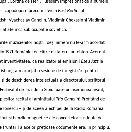
e după „Cortina de Fier”. Fusesem impresionat de albumele
bere” capodopere precum
Live in East Berlin
, al
tiștii Vyacheslav Ganelin, Vladimir Chekasin și Vladimir
i aflate încă sub ocupație sovietică.
ările muzicienilor noștri, deși nimeni nu le-ar fi acordat
din 1971 României de către dictatorul autohton. Acordul
t inventivitatea: ca realizator al emisiunii
Eseu Jazz
la
istian), am aranjat o sesiune de înregistrări pentru
nd și de deschiderea intelectuală a directorului, scriitorul
Festivalul de Jazz de la Sibiu luase un asemenea avânt,
pleșitor recital al amintitului
Trio Ganelin
! Profitând de
lae Ionescu – și de aceea a echipei de la Radio România
inut și benzile magnetice ale concertelor susținute de
e fruntarii a acelor prețioase documente era, în principiu,