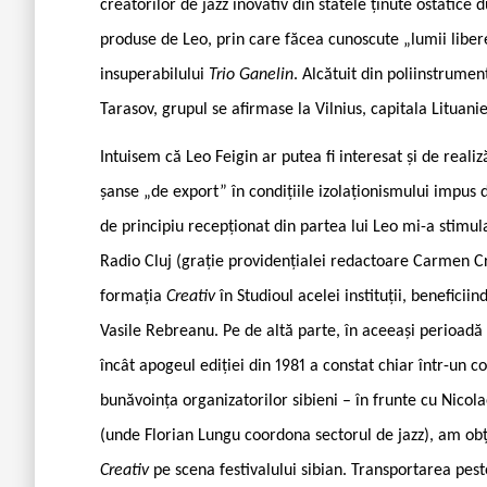
creatorilor de jazz inovativ din statele ținute ostatic
produse de Leo, prin care făcea cunoscute „lumii li
insuperabilului
Trio Ganelin
. Alcătuit din poliinstrumen
Tarasov, grupul se afirmase la Vilnius, capitala Lituanie
Intuisem că Leo Feigin ar putea fi interesat și de realiz
șanse „de export” în condițiile izolaționismului impus 
de principiu recepționat din partea lui Leo mi-a stimula
Radio Cluj (grație providențialei redactoare Carmen Cr
formația
Creativ
în Studioul acelei instituții, beneficii
Vasile Rebreanu. Pe de altă parte, în aceeași perioadă 
încât apogeul ediției din 1981 a constat chiar într-un co
bunăvoința organizatorilor sibieni – în frunte cu Nico
(unde Florian Lungu coordona sectorul de jazz), am obț
Creativ
pe scena festivalului sibian. Transportarea pest