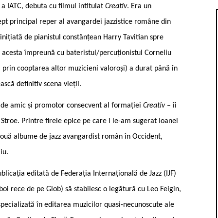
 a IATC, debuta cu filmul intitulat
Creativ
. Era un
t principal reper al avangardei jazzistice române din
 inițiată de pianistul constănțean Harry Tavitian spre
e acesta împreună cu bateristul/percuționistul Corneliu
 prin cooptarea altor muzicieni valoroși) a durat până în
scă definitiv scena vieții.
te de amic și promotor consecvent al formației
Creativ
– îi
u Stroe. Printre firele epice pe care i le-am sugerat Ioanei
r două albume de jazz avangardist român în Occident,
iu.
ublicația editată de Federația Internațională de Jazz (IJF)
boi rece de pe Glob) să stabilesc o legătură cu Leo Feigin,
pecializată în editarea muzicilor quasi-necunoscute ale