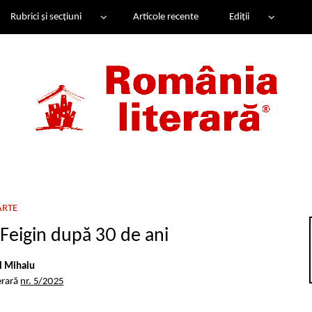
Rubrici și secțiuni
Articole recente
Ediții
ARTE
 Feigin după 30 de ani
il Mihaiu
erară
nr. 5/2025