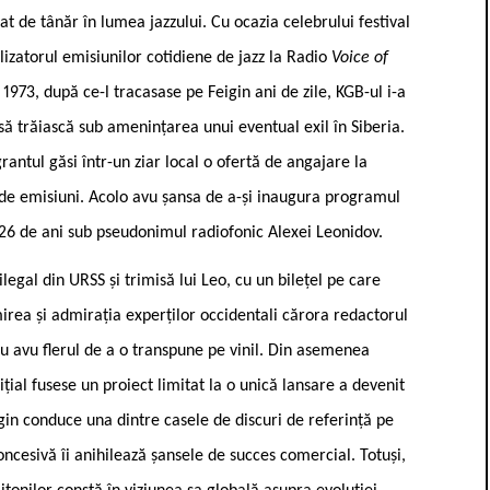
at de tânăr în lumea jazzului. Cu ocazia celebrului festival
ealizatorul emisiunilor cotidiene de jazz la Radio
Voice of
În 1973, după ce-l tracasase pe Feigin ani de zile, KGB-ul i-a
 să trăiască sub amenințarea unui eventual exil în Siberia.
antul găsi într-un ziar local o ofertă de angajare la
 de emisiuni. Acolo avu șansa de a-și inaugura programul
 26 de ani sub pseudonimul radiofonic Alexei Leonidov.
ilegal din URSS și trimisă lui Leo, cu un bilețel pe care
rea și admirația experților occidentali cărora redactorul
nu avu flerul de a o transpune pe vinil. Din asemenea
ițial fusese un proiect limitat la o unică lansare a devenit
gin conduce una dintre casele de discuri de referință pe
oncesivă îi anihilează șansele de succes comercial. Totuși,