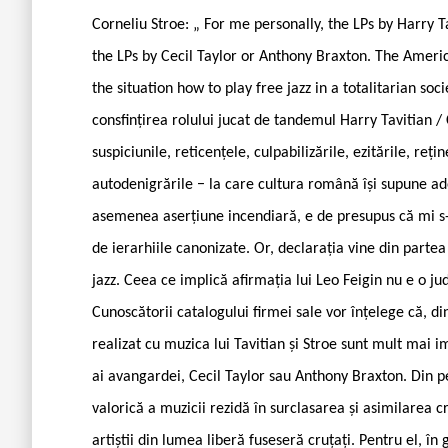
Corneliu Stroe: „ For me personally, the LPs by Harry
the LPs by Cecil Taylor or Anthony Braxton. The Ameri
the situation how to play free jazz in a totalitarian soc
consfințirea rolului jucat de tandemul Harry Tavitian / 
suspiciunile, reticențele, culpabilizările, ezitările, reț
autodenigrările − la care cultura română își supune ade
asemenea aserțiune incendiară, e de presupus că mi s-a
de ierarhiile canonizate. Or, declarația vine din partea 
jazz. Ceea ce implică afirmația lui Leo Feigin nu e o j
Cunoscătorii catalogului firmei sale vor înțelege că, d
realizat cu muzica lui Tavitian și Stroe sunt mult mai
ai avangardei, Cecil Taylor sau Anthony Braxton. Din pe
valorică a muzicii rezidă în surclasarea și asimilarea c
artiștii din lumea liberă fuseseră cruțați. Pentru el, î