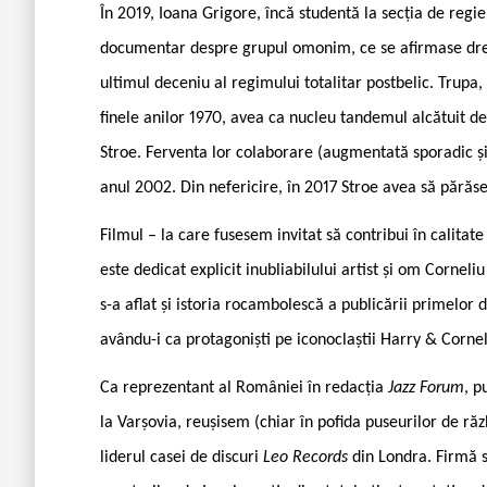
În 2019, Ioana Grigore, încă studentă la secția de regie
documentar despre grupul omonim, ce se afirmase drep
ultimul deceniu al regimului totalitar postbelic. Trupa,
finele anilor 1970, avea ca nucleu tandemul alcătuit d
Stroe. Ferventa lor colaborare (augmentată sporadic și
anul 2002. Din nefericire, în 2017 Stroe avea să părăsea
Filmul – la care fusesem invitat să contribui în calita
este dedicat explicit inubliabilului artist și om Corneli
s-a aflat și istoria rocambolescă a publicării primelo
avându-i ca protagoniști pe iconoclaștii Harry & Cornel
Ca reprezentant al României în redacția
Jazz Forum
, p
la Varșovia, reușisem (chiar în pofida puseurilor de răz
liderul casei de discuri
Leo Records
din Londra. Firmă s