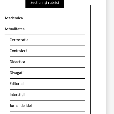
Secțiuni și rubrici
Academica
Actualitatea
Certocrația
Contrafort
Didactica
Divagații
Editorial
Interstiții
Jurnal de idei