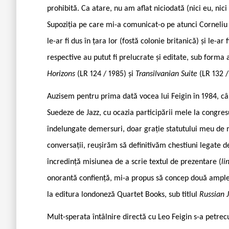
prohibită. Ca atare, nu am aflat niciodată (nici eu, nic
Supoziția pe care mi-a comunicat-o pe atunci Corneliu f
le-ar fi dus în țara lor (fostă colonie britanică) și le-
respective au putut fi prelucrate și editate, sub forma
Horizons
(LR 124 / 1985) și
Transilvanian Suite
(LR 132 /
Auzisem pentru prima dată vocea lui Feigin în 1984, câ
Suedeze de Jazz, cu ocazia participării mele la congre
îndelungate demersuri, doar grație statutului meu de me
conversații, reușirăm să definitivăm chestiuni legate de
încredință misiunea de a scrie textul de prezentare (
li
onorantă confiență, mi-a propus să concep două ample 
la editura londoneză Quartet Books, sub titlul
Russian 
Mult-sperata întâlnire directă cu Leo Feigin s-a petrec