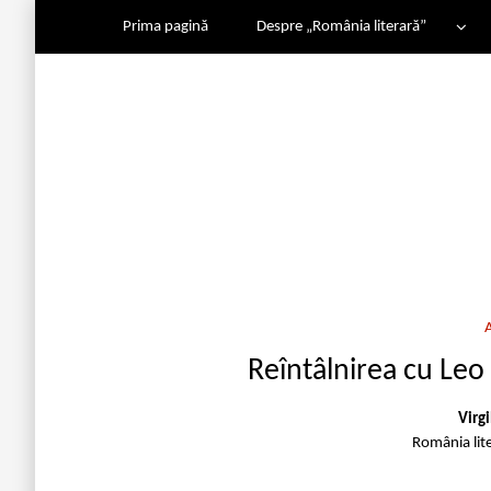
Prima pagină
Despre „România literară”
Reîntâlnirea cu Leo
Virg
România lit