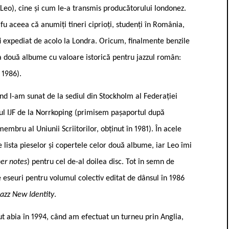
i Leo), cine și cum le-a transmis producătorului londonez.
u aceea că anumiți tineri ciprioți, studenți în România,
ar fi expediat de acolo la Londra. Oricum, finalmente benzile
 a două albume cu valoare istorică pentru jazzul român:
 1986).
nd l-am sunat de la sediul din Stockholm al Federației
sul IJF de la Norrkoping (primisem pașaportul după
mbru al Uniunii Scriitorilor, obținut în 1981). În acele
 lista pieselor și copertele celor două albume, iar Leo îmi
ner notes
) pentru cel de-al doilea disc. Tot în semn de
eseuri pentru volumul colectiv editat de dânsul în 1986
Jazz New Identity
.
ut abia în 1994, când am efectuat un turneu prin Anglia,