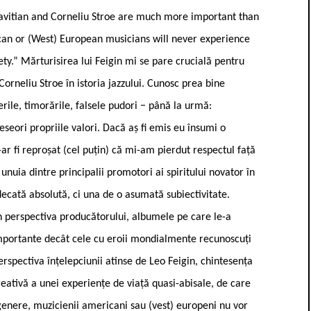
 Tavitian and Corneliu Stroe are much more important than
can or (West) European musicians will never experience
iety.” Mărturisirea lui Feigin mi se pare crucială pentru
Corneliu Stroe în istoria jazzului. Cunosc prea bine
inerile, timorările, falsele pudori − până la urmă:
seori propriile valori. Dacă aș fi emis eu însumi o
r fi reproșat (cel puțin) că mi-am pierdut respectul față
unuia dintre principalii promotori ai spiritului novator în
udecată absolută, ci una de o asumată subiectivitate.
in perspectiva producătorului, albumele pe care le-a
 importante decât cele cu eroii mondialmente recunoscuți
rspectiva înțelepciunii atinse de Leo Feigin, chintesența
reativă a unei experiențe de viață quasi-abisale, de care
n genere, muzicienii americani sau (vest) europeni nu vor