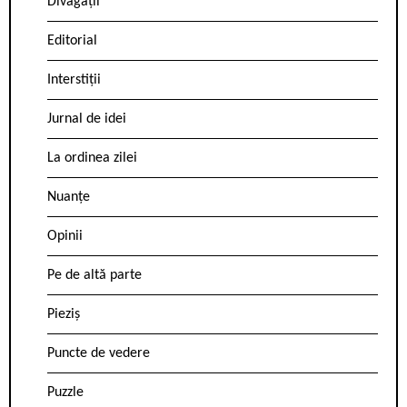
Divagații
Editorial
Interstiții
Jurnal de idei
La ordinea zilei
Nuanțe
Opinii
Pe de altă parte
Pieziș
Puncte de vedere
Puzzle