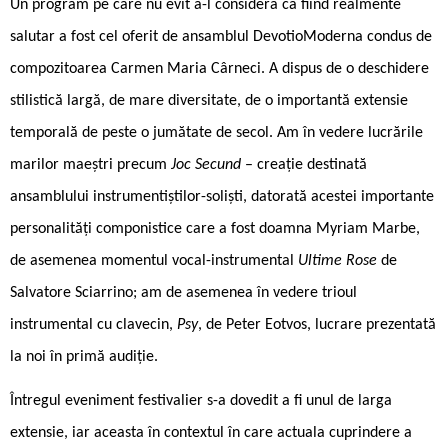
Un program pe care nu evit a-l considera ca fiind realmente
salutar a fost cel oferit de ansamblul DevotioModerna condus de
compozitoarea Carmen Maria Cârneci. A dispus de o deschidere
stilistică largă, de mare diversitate, de o importantă extensie
temporală de peste o jumătate de secol. Am în vedere lucrările
marilor maeștri precum
Joc Secund
– creație destinată
ansamblului instrumentiștilor-soliști, datorată acestei importante
personalități componistice care a fost doamna Myriam Marbe,
de asemenea momentul vocal-instrumental
Ultime Rose
de
Salvatore Sciarrino; am de asemenea în vedere trioul
instrumental cu clavecin,
Psy
, de Peter Eotvos, lucrare prezentată
la noi în primă audiție.
Întregul eveniment festivalier s-a dovedit a fi unul de larga
extensie, iar aceasta în contextul în care actuala cuprindere a