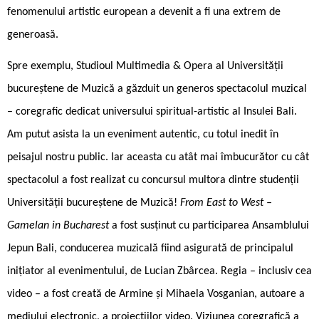
fenomenului artistic european a devenit a fi una extrem de
generoasă.
Spre exemplu, Studioul Multimedia & Opera al Universității
bucureștene de Muzică a găzduit un generos spectacolul muzical
– coregrafic dedicat universului spiritual-artistic al Insulei Bali.
Am putut asista la un eveniment autentic, cu totul inedit în
peisajul nostru public. Iar aceasta cu atât mai îmbucurător cu cât
spectacolul a fost realizat cu concursul multora dintre studenții
Universității bucureștene de Muzică!
From East to West –
Gamelan in Bucharest
a fost susținut cu participarea Ansamblului
Jepun Bali, conducerea muzicală fiind asigurată de principalul
inițiator al evenimentului, de Lucian Zbârcea. Regia – inclusiv cea
video – a fost creată de Armine și Mihaela Vosganian, autoare a
mediului electronic, a proiecțiilor video. Viziunea coregrafică a