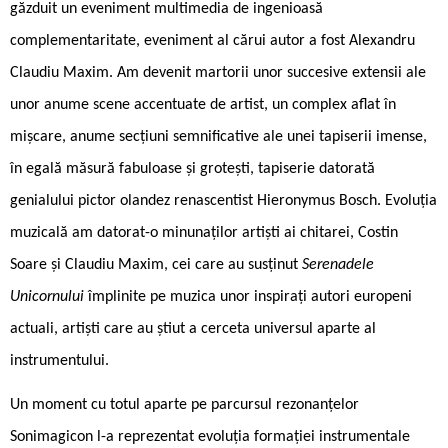
găzduit un eveniment multimedia de ingenioasă
complementaritate, eveniment al cărui autor a fost Alexandru
Claudiu Maxim. Am devenit martorii unor succesive extensii ale
unor anume scene accentuate de artist, un complex aflat în
mișcare, anume secțiuni semnificative ale unei tapiserii imense,
în egală măsură fabuloase și grotești, tapiserie datorată
genialului pictor olandez renascentist Hieronymus Bosch. Evoluția
muzicală am datorat-o minunaților artiști ai chitarei, Costin
Soare și Claudiu Maxim, cei care au susținut
Serenadele
Unicornului
împlinite pe muzica unor inspirați autori europeni
actuali, artiști care au știut a cerceta universul aparte al
instrumentului.
Un moment cu totul aparte pe parcursul rezonanțelor
Sonimagicon l-a reprezentat evoluția formației instrumentale