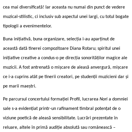
cea mai diversificată! Iar aceasta nu numai din punct de vedere
muzical-stilistic, ci inclusiv sub aspectul unei largi, cu totul bogate
tipologii a evenimentelor.
Buna inițiativă, buna organizare, selecția i-au aparținut de
această dată tinerei compozitoare Diana Rotaru; spiritul unei
inițiative creative a condus-o pe direcția sonorităților magice ale
muzicii. A fost antrenată o mișcare de aleasă anvergură, mișcare
ce i-a cuprins atât pe tinerii creatori, pe studenții muzicieni dar și
pe marii maeștri.
Pe parcursul concertului formației Profil, lucrarea
Nori
a domniei
sale s-a evidențiat printr-un rafinament timbral potențat de o
viziune poetică de aleasă sensibilitate. Lucrări prezentate în
reluare, altele în primă audiție absolută sau românească –