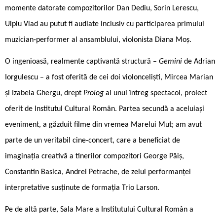
momente datorate compozitorilor Dan Dediu, Sorin Lerescu,
Ulpiu Vlad au putut fi audiate inclusiv cu participarea primului
muzician-performer al ansamblului, violonista Diana Moș.
O ingenioasă, realmente captivantă structură –
Gemini
de Adrian
Iorgulescu – a fost oferită de cei doi violonceliști, Mircea Marian
și Izabela Ghergu, drept
Prolog
al unui întreg spectacol, proiect
oferit de Institutul Cultural Român. Partea secundă a aceluiași
eveniment, a găzduit filme din vremea Marelui Mut; am avut
parte de un veritabil cine-concert, care a beneficiat de
imaginația creativă a tinerilor compozitori George Păiș,
Constantin Basica, Andrei Petrache, de zelul performanței
interpretative susținute de formația Trio Larson.
Pe de altă parte, Sala Mare a Institutului Cultural Român a