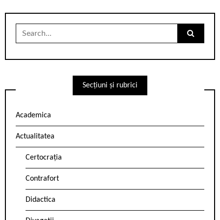
Search
for:
Secțiuni și rubrici
Academica
Actualitatea
Certocrația
Contrafort
Didactica