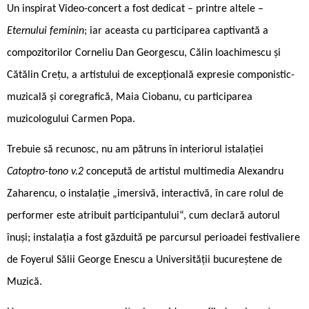
Un inspirat Video-concert a fost dedicat – printre altele –
Eternului feminin
; iar aceasta cu participarea captivantă a
compozitorilor Corneliu Dan Georgescu, Călin Ioachimescu și
Cătălin Crețu, a artistului de excepțională expresie componistic-
muzicală și coregrafică, Maia Ciobanu, cu participarea
muzicologului Carmen Popa.
Trebuie să recunosc, nu am pătruns în interiorul istalației
Catoptro-tono v.2
concepută de artistul multimedia Alexandru
Zaharencu, o instalație „imersivă, interactivă, în care rolul de
performer este atribuit participantului“, cum declară autorul
înuși; instalația a fost găzduită pe parcursul perioadei festivaliere
de Foyerul Sălii George Enescu a Universității bucureștene de
Muzică.