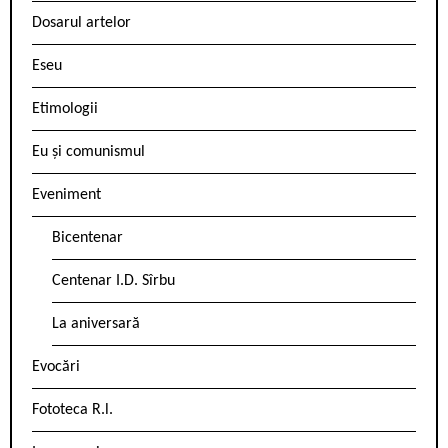
Dosarul artelor
Eseu
Etimologii
Eu și comunismul
Eveniment
Bicentenar
Centenar I.D. Sîrbu
La aniversară
Evocări
Fototeca R.l.