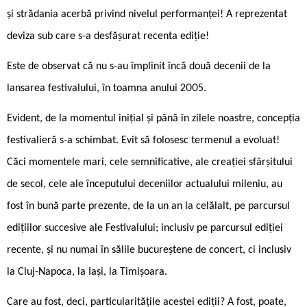
și strădania acerbă privind nivelul performanței! A reprezentat
deviza sub care s-a desfășurat recenta ediție!
Este de observat că nu s-au împlinit încă două decenii de la
lansarea festivalului, în toamna anului 2005.
Evident, de la momentul inițial și până în zilele noastre, concepția
festivalieră s-a schimbat. Evit să folosesc termenul a evoluat!
Căci momentele mari, cele semnificative, ale creației sfârșitului
de secol, cele ale începutului deceniilor actualului mileniu, au
fost în bună parte prezente, de la un an la celălalt, pe parcursul
edițiilor succesive ale Festivalului; inclusiv pe parcursul ediției
recente, și nu numai în sălile bucureștene de concert, ci inclusiv
la Cluj-Napoca, la Iași, la Timișoara.
Care au fost, deci, particularitățile acestei ediții? A fost, poate,