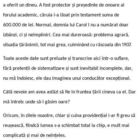
a oferit un dineu. A fost protector și președinte de onoare al
forului academic, căruia i-a lăsat prin testament suma de
600.000 de lei. Normal, domnia lui Carol I nu a numărat doar
izbânzi, ci și neîmpliniri. Cea mai dureroasă: problema agrară,
situația țărănimii, tot mai grea, culminând cu răscoala din 1907.
Toate aceste date sunt preluate și transcrise aici într-o suflare,
fără pretenții de sistematizare și sunt inevitabil incomplete, dar,
nu mă îndoiesc, ele dau imaginea unui conducător excepțional.
Câtă nevoie am avea astăzi să fie în fruntea țării cineva ca el. Dar
mă întreb: unde să-l găsim oare?
Oricum, în zilele noastre, chiar și cuiva providențial i-ar fi greu să
reușească, fiindcă lumea s-a schimbat total la chip, e mult mai
complicată și mai de neînțeles.