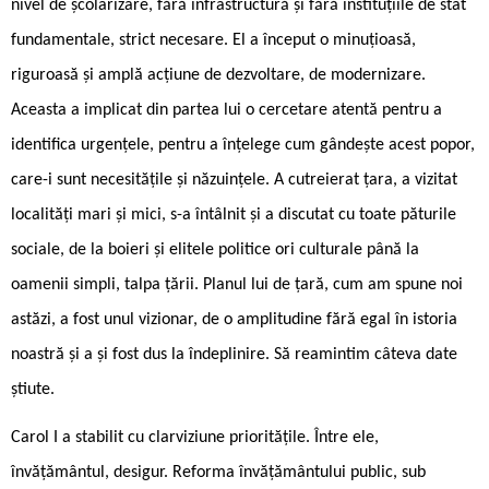
nivel de școlarizare, fără infrastructură și fără instituțiile de stat
fundamentale, strict necesare. El a început o minuțioasă,
riguroasă și amplă acțiune de dezvoltare, de modernizare.
Aceasta a implicat din partea lui o cercetare atentă pentru a
identifica urgențele, pentru a înțelege cum gândește acest popor,
care-i sunt necesitățile și năzuințele. A cutreierat țara, a vizitat
localități mari și mici, s-a întâlnit și a discutat cu toate păturile
sociale, de la boieri și elitele politice ori culturale până la
oamenii simpli, talpa țării. Planul lui de țară, cum am spune noi
astăzi, a fost unul vizionar, de o amplitudine fără egal în istoria
noastră și a și fost dus la îndeplinire. Să reamintim câteva date
știute.
Carol I a stabilit cu clarviziune prioritățile. Între ele,
învățământul, desigur. Reforma învățământului public, sub