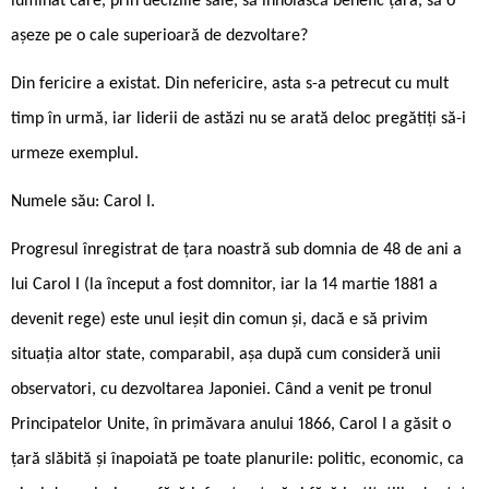
luminat care, prin deciziile sale, să înnoiască benefic țara, să o
așeze pe o cale superioară de dezvoltare?
Din fericire a existat. Din nefericire, asta s-a petrecut cu mult
timp în urmă, iar liderii de astăzi nu se arată deloc pregătiți să-i
urmeze exemplul.
Numele său: Carol I.
Progresul înregistrat de țara noastră sub domnia de 48 de ani a
lui Carol I (la început a fost domnitor, iar la 14 martie 1881 a
devenit rege) este unul ieșit din comun și, dacă e să privim
situația altor state, comparabil, așa după cum consideră unii
observatori, cu dezvoltarea Japoniei. Când a venit pe tronul
Principatelor Unite, în primăvara anului 1866, Carol I a găsit o
țară slăbită și înapoiată pe toate planurile: politic, economic, ca