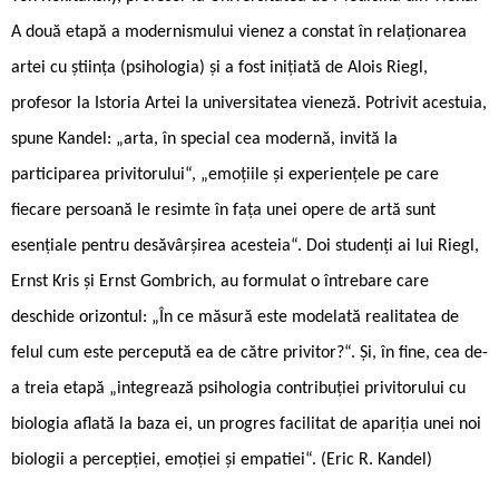
A două etapă a modernismului vienez a constat în relaționarea
artei cu știința (psihologia) și a fost inițiată de Alois Riegl,
profesor la Istoria Artei la universitatea vieneză. Potrivit acestuia,
spune Kandel: „arta, în special cea modernă, invită la
participarea privitorului“, „emoțiile și experiențele pe care
fiecare persoană le resimte în fața unei opere de artă sunt
esențiale pentru desăvârșirea acesteia“. Doi studenți ai lui Riegl,
Ernst Kris și Ernst Gombrich, au formulat o întrebare care
deschide orizontul: „În ce măsură este modelată realitatea de
felul cum este percepută ea de către privitor?“. Și, în fine, cea de-
a treia etapă „integrează psihologia contribuției privitorului cu
biologia aflată la baza ei, un progres facilitat de apariția unei noi
biologii a percepției, emoției și empatiei“. (Eric R. Kandel)