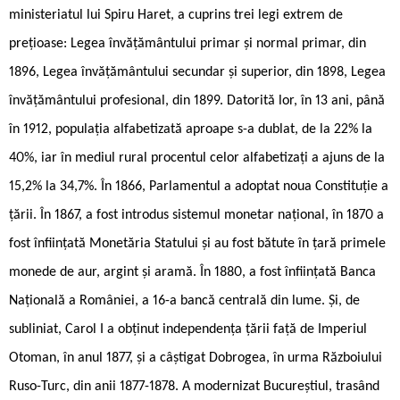
ministeriatul lui Spiru Haret, a cuprins trei legi extrem de
prețioase: Legea învățământului primar și normal primar, din
1896, Legea învățământului secundar și superior, din 1898, Legea
învățământului profesional, din 1899. Datorită lor, în 13 ani, până
în 1912, populația alfabetizată aproape s-a dublat, de la 22% la
40%, iar în mediul rural procentul celor alfabetizați a ajuns de la
15,2% la 34,7%. În 1866, Parlamentul a adoptat noua Constituție a
țării. În 1867, a fost introdus sistemul monetar național, în 1870 a
fost înființată Monetăria Statului și au fost bătute în țară primele
monede de aur, argint și aramă. În 1880, a fost înființată Banca
Națională a României, a 16-a bancă centrală din lume. Și, de
subliniat, Carol I a obținut independența țării față de Imperiul
Otoman, în anul 1877, și a câștigat Dobrogea, în urma Războiului
Ruso-Turc, din anii 1877-1878. A modernizat Bucureștiul, trasând