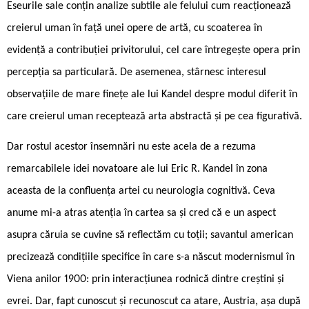
Eseurile sale conțin analize subtile ale felului cum reacționează
creierul uman în față unei opere de artă, cu scoaterea în
evidență a contribuției privitorului, cel care întregește opera prin
percepția sa particulară. De asemenea, stârnesc interesul
observațiile de mare finețe ale lui Kandel despre modul diferit în
care creierul uman receptează arta abstractă și pe cea figurativă.
Dar rostul acestor însemnări nu este acela de a rezuma
remarcabilele idei novatoare ale lui Eric R. Kandel în zona
aceasta de la confluența artei cu neurologia cognitivă. Ceva
anume mi-a atras atenția în cartea sa și cred că e un aspect
asupra căruia se cuvine să reflectăm cu toții; savantul american
precizează condițiile specifice în care s-a născut modernismul în
Viena anilor 1900: prin interacțiunea rodnică dintre creștini și
evrei. Dar, fapt cunoscut și recunoscut ca atare, Austria, așa după