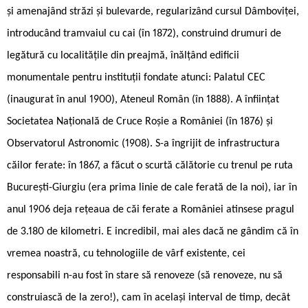
și amenajând străzi și bulevarde, regularizând cursul Dâmboviței,
introducând tramvaiul cu cai (în 1872), construind drumuri de
legătură cu localitățile din preajmă, înălțând edificii
monumentale pentru instituții fondate atunci: Palatul CEC
(inaugurat în anul 1900), Ateneul Român (în 1888). A înființat
Societatea Națională de Cruce Roșie a României (în 1876) și
Observatorul Astronomic (1908). S-a îngrijit de infrastructura
căilor ferate: în 1867, a făcut o scurtă călătorie cu trenul pe ruta
București-Giurgiu (era prima linie de cale ferată de la noi), iar în
anul 1906 deja rețeaua de căi ferate a României atinsese pragul
de 3.180 de kilometri. E incredibil, mai ales dacă ne gândim că în
vremea noastră, cu tehnologiile de vârf existente, cei
responsabili n-au fost în stare să renoveze (să renoveze, nu să
construiască de la zero!), cam în același interval de timp, decât