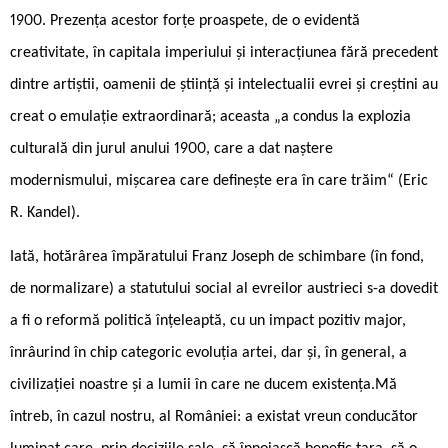
1900. Prezența acestor forțe proaspete, de o evidentă
creativitate, în capitala imperiului și interacțiunea fără precedent
dintre artiștii, oamenii de știință și intelectualii evrei și creștini au
creat o emulație extraordinară; aceasta „a condus la explozia
culturală din jurul anului 1900, care a dat naștere
modernismului, mișcarea care definește era în care trăim“ (Eric
R. Kandel).
Iată, hotărârea împăratului Franz Joseph de schimbare (în fond,
de normalizare) a statutului social al evreilor austrieci s-a dovedit
a fi o reformă politică înțeleaptă, cu un impact pozitiv major,
înrâurind în chip categoric evoluția artei, dar și, în general, a
civilizației noastre și a lumii în care ne ducem existența.Mă
întreb, în cazul nostru, al României: a existat vreun conducător