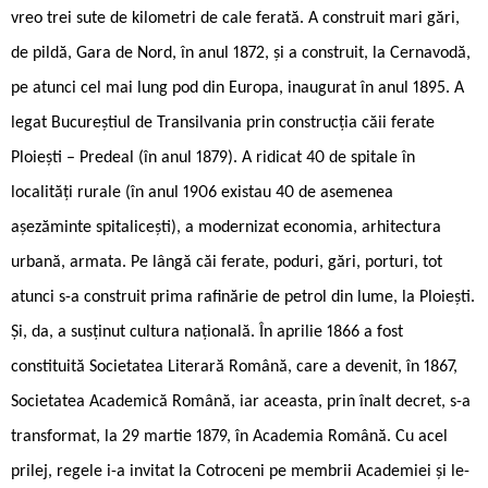
vreo trei sute de kilometri de cale ferată. A construit mari gări,
de pildă, Gara de Nord, în anul 1872, și a construit, la Cernavodă,
pe atunci cel mai lung pod din Europa, inaugurat în anul 1895. A
legat Bucureștiul de Transilvania prin construcția căii ferate
Ploiești – Predeal (în anul 1879). A ridicat 40 de spitale în
localități rurale (în anul 1906 existau 40 de asemenea
așezăminte spitalicești), a modernizat economia, arhitectura
urbană, armata. Pe lângă căi ferate, poduri, gări, porturi, tot
atunci s-a construit prima rafinărie de petrol din lume, la Ploiești.
Și, da, a susținut cultura națională. În aprilie 1866 a fost
constituită Societatea Literară Română, care a devenit, în 1867,
Societatea Academică Română, iar aceasta, prin înalt decret, s-a
transformat, la 29 martie 1879, în Academia Română. Cu acel
prilej, regele i-a invitat la Cotroceni pe membrii Academiei și le-