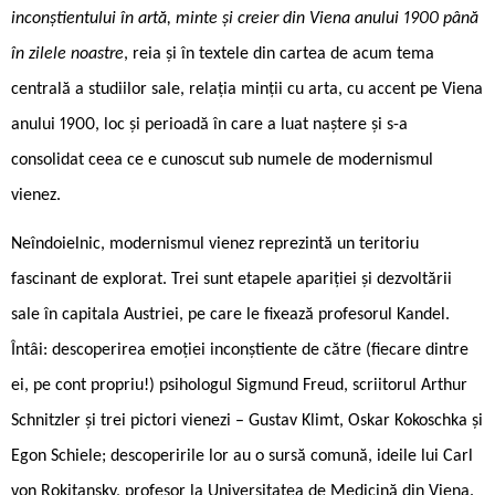
inconștientului în artă, minte și creier din Viena anului 1900 până
în zilele noastre
, reia și în textele din cartea de acum tema
centrală a studiilor sale, relația minții cu arta, cu accent pe Viena
anului 1900, loc și perioadă în care a luat naștere și s-a
consolidat ceea ce e cunoscut sub numele de modernismul
vienez.
Neîndoielnic, modernismul vienez reprezintă un teritoriu
fascinant de explorat. Trei sunt etapele apariției și dezvoltării
sale în capitala Austriei, pe care le fixează profesorul Kandel.
Întâi: descoperirea emoției inconștiente de către (fiecare dintre
ei, pe cont propriu!) psihologul Sigmund Freud, scriitorul Arthur
Schnitzler și trei pictori vienezi – Gustav Klimt, Oskar Kokoschka și
Egon Schiele; descoperirile lor au o sursă comună, ideile lui Carl
von Rokitansky, profesor la Universitatea de Medicină din Viena.