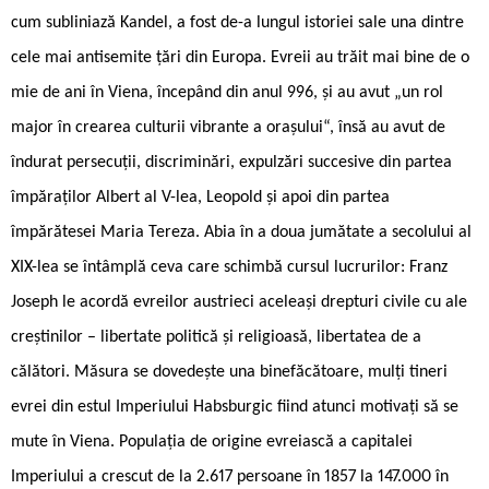
cum subliniază Kandel, a fost de-a lungul istoriei sale una dintre
cele mai antisemite țări din Europa. Evreii au trăit mai bine de o
mie de ani în Viena, începând din anul 996, și au avut „un rol
major în crearea culturii vibrante a orașului“, însă au avut de
îndurat persecuții, discriminări, expulzări succesive din partea
împăraților Albert al V-lea, Leopold și apoi din partea
împărătesei Maria Tereza. Abia în a doua jumătate a secolului al
XIX-lea se întâmplă ceva care schimbă cursul lucrurilor: Franz
Joseph le acordă evreilor austrieci aceleași drepturi civile cu ale
creștinilor – libertate politică și religioasă, libertatea de a
călători. Măsura se dovedește una binefăcătoare, mulți tineri
evrei din estul Imperiului Habsburgic fiind atunci motivați să se
mute în Viena. Populația de origine evreiască a capitalei
Imperiului a crescut de la 2.617 persoane în 1857 la 147.000 în