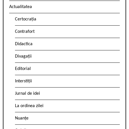
Actualitatea
Certocrația
Contrafort
Didactica
Divagații
Editorial
Interstiții
Jurnal de idei
La ordinea zilei
Nuanțe