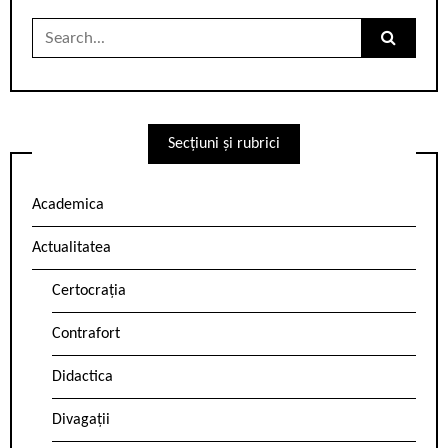
Search
for:
Secțiuni și rubrici
Academica
Actualitatea
Certocrația
Contrafort
Didactica
Divagații