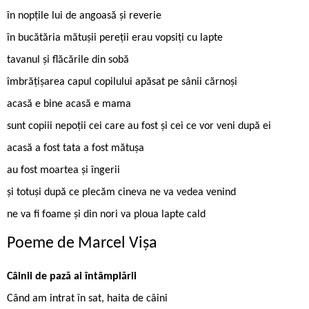
în nopțile lui de angoasă și reverie
în bucătăria mătușii pereții erau vopsiți cu lapte
tavanul și flăcările din sobă
îmbrățișarea capul copilului apăsat pe sânii cărnoși
acasă e bine acasă e mama
sunt copiii nepoții cei care au fost și cei ce vor veni după ei
acasă a fost tata a fost mătușa
au fost moartea și îngerii
și totuși după ce plecăm cineva ne va vedea venind
ne va fi foame și din nori va ploua lapte cald
Poeme de Marcel Vișa
Câinii de pază ai întâmplării
Când am intrat în sat, haita de câini