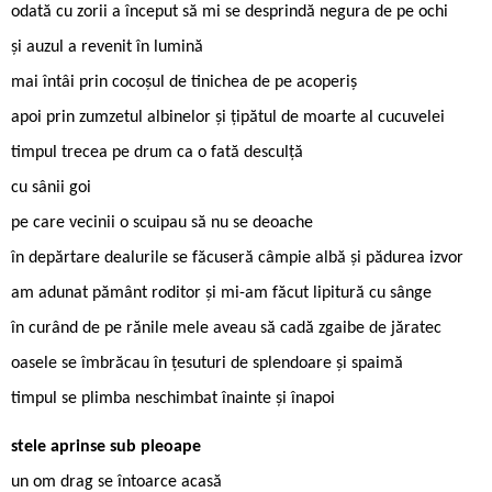
odată cu zorii a început să mi se desprindă negura de pe ochi
și auzul a revenit în lumină
mai întâi prin cocoșul de tinichea de pe acoperiș
apoi prin zumzetul albinelor și țipătul de moarte al cucuvelei
timpul trecea pe drum ca o fată desculță
cu sânii goi
pe care vecinii o scuipau să nu se deoache
în depărtare dealurile se făcuseră câmpie albă și pădurea izvor
am adunat pământ roditor și mi-am făcut lipitură cu sânge
în curând de pe rănile mele aveau să cadă zgaibe de jăratec
oasele se îmbrăcau în țesuturi de splendoare și spaimă
timpul se plimba neschimbat înainte și înapoi
stele aprinse sub pleoape
un om drag se întoarce acasă