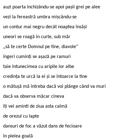
auzi poarta închizându-se apoi pașii grei pe alee
vezi la fereastră umbra mișcându-se
un contur mai negru decât noaptea însăși
uneori se roagă în curte, sub măr
„să te certe Domnul pe tine, diavole“
îngeri cuminți se așază pe ramuri
taie întunecimea cu aripile lor albe
credința te urcă la ei și se întoarce la tine
o mătușă mă întreba dacă voi plânge când va muri
dacă va observa măcar cineva
îți vei aminti de ziua asta calmă
de orezul cu lapte
dansuri de foc a văzut dans de fecioare
în pielea goală