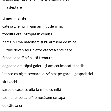
în așteptare
timpul înainte
câteva zile nu mi-am amintit de nimic
trecutul era îngropat în cenușă
parcă nu mă născusem și nu auzisem de mine
iluziile deveniseră pietre efervescente care
făceau apa fântânii să tremure
degeaba am săpat galerii și am adulmecat tăcerile
întinse ca niște covoare la zvântat pe gardul gospodăriei
străvechi
șarpele casei se uita la mine cu milă
tocmai el pe care îl omorâsem cu sapa
de câteva ori