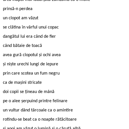
prinsă-n perdea
un clopot am văzut
se clătina în vârful unui copac
dangătul lui era când de fier
când bătaie de toacă
avea gură clopotul și ochi avea
și niște urechi lungi de iepure
prin care scotea un fum negru
ca de mașini stricate
doi copii se țineau de mână
pe o alee șerpuind printre felinare
un vultur dând târcoale ca o amintire
rotindu-se beat ca o noapte rătăcitoare
și apoi am văzut o lumină și o căruță albă