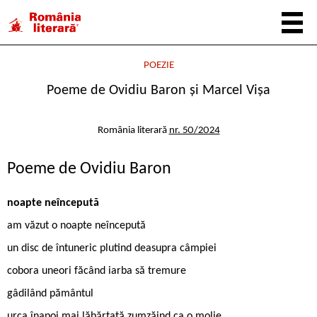
POEZIE
Poeme de Ovidiu Baron și Marcel Vișa
România literară
nr. 50/2024
Poeme de Ovidiu Baron
noapte neîncepută
am văzut o noapte neîncepută
un disc de întuneric plutind deasupra câmpiei
cobora uneori făcând iarba să tremure
gâdilând pământul
urca înapoi mai lăbărțată zumzăind ca o molie