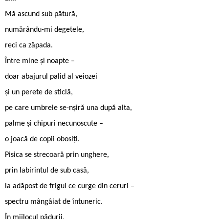
Mă ascund sub pătură,
numărându-mi degetele,
reci ca zăpada.
Între mine și noapte –
doar abajurul palid al veiozei
și un perete de sticlă,
pe care umbrele se-nșiră una după alta,
palme și chipuri necunoscute –
o joacă de copii obosiți.
Pisica se strecoară prin unghere,
prin labirintul de sub casă,
la adăpost de frigul ce curge din ceruri –
spectru mângâiat de întuneric.
În mijlocul pădurii,