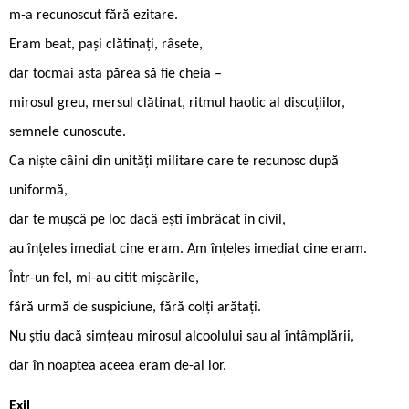
m-a recunoscut fără ezitare.
Eram beat, pași clătinați, râsete,
dar tocmai asta părea să fie cheia –
mirosul greu, mersul clătinat, ritmul haotic al discuțiilor,
semnele cunoscute.
Ca niște câini din unități militare care te recunosc după
uniformă,
dar te mușcă pe loc dacă ești îmbrăcat în civil,
au înțeles imediat cine eram. Am înțeles imediat cine eram.
Într-un fel, mi-au citit mișcările,
fără urmă de suspiciune, fără colți arătați.
Nu știu dacă simțeau mirosul alcoolului sau al întâmplării,
dar în noaptea aceea eram de-al lor.
Exil