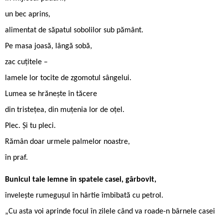
un bec aprins,
alimentat de săpatul sobolilor sub pământ.
Pe masa joasă, lângă sobă,
zac cuțitele –
lamele lor tocite de zgomotul sângelui.
Lumea se hrănește în tăcere
din tristețea, din muțenia lor de oțel.
Plec. Și tu pleci.
Rămân doar urmele palmelor noastre,
în praf.
Bunicul taie lemne în spatele casei, gârbovit,
învelește rumegușul în hârtie îmbibată cu petrol.
„Cu asta voi aprinde focul în zilele când va roade-n bârnele casei