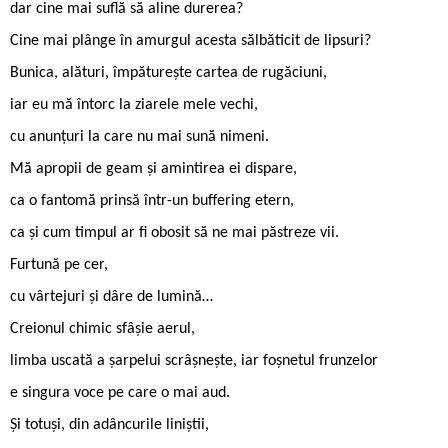
dar cine mai suflă să aline durerea?
Cine mai plânge în amurgul acesta sălbăticit de lipsuri?
Bunica, alături, împăturește cartea de rugăciuni,
iar eu mă întorc la ziarele mele vechi,
cu anunțuri la care nu mai sună nimeni.
Mă apropii de geam și amintirea ei dispare,
ca o fantomă prinsă într-un buffering etern,
ca și cum timpul ar fi obosit să ne mai păstreze vii.
Furtună pe cer,
cu vârtejuri și dâre de lumină…
Creionul chimic sfâșie aerul,
limba uscată a șarpelui scrâșnește, iar foșnetul frunzelor
e singura voce pe care o mai aud.
Și totuși, din adâncurile liniștii,