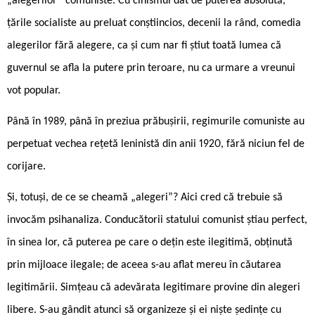
„alegerilor” comuniste. Cu cinismul dat de puterea absolută,
țările socialiste au preluat conștiincios, decenii la rând, comedia
alegerilor fără alegere, ca și cum nar fi știut toată lumea că
guvernul se afla la putere prin teroare, nu ca urmare a vreunui
vot popular.
Până în 1989, până în preziua prăbușirii, regimurile comuniste au
perpetuat vechea rețetă leninistă din anii 1920, fără niciun fel de
corijare.
Și, totuși, de ce se cheamă „alegeri”? Aici cred că trebuie să
invocăm psihanaliza. Conducătorii statului comunist știau perfect,
în sinea lor, că puterea pe care o dețin este ilegitimă, obținută
prin mijloace ilegale; de aceea s-au aflat mereu în căutarea
legitimării. Simțeau că adevărata legitimare provine din alegeri
libere. S-au gândit atunci să organizeze și ei niște ședințe cu