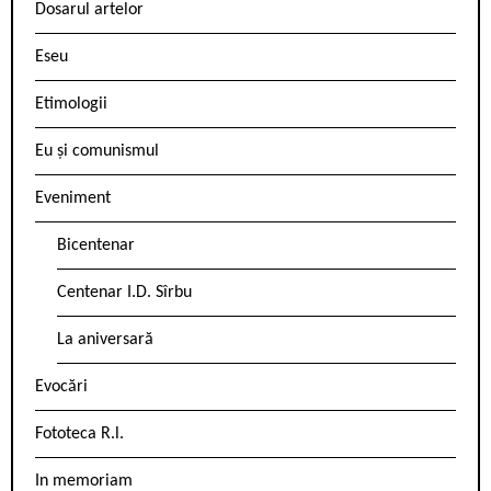
Dosarul artelor
Eseu
Etimologii
Eu și comunismul
Eveniment
Bicentenar
Centenar I.D. Sîrbu
La aniversară
Evocări
Fototeca R.l.
In memoriam