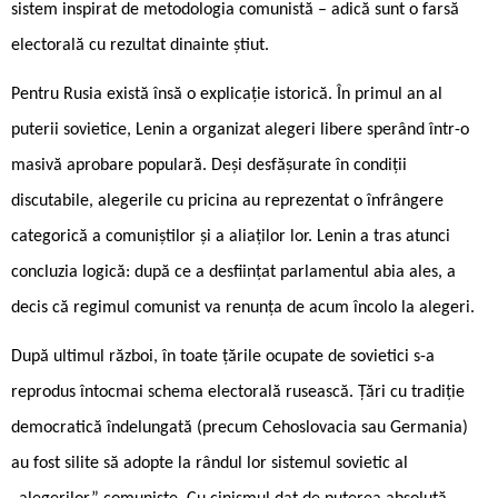
sistem inspirat de metodologia comunistă – adică sunt o farsă
electorală cu rezultat dinainte știut.
Pentru Rusia există însă o explicație istorică. În primul an al
puterii sovietice, Lenin a organizat alegeri libere sperând într-o
masivă aprobare populară. Deși desfășurate în condiții
discutabile, alegerile cu pricina au reprezentat o înfrângere
categorică a comuniștilor și a aliaților lor. Lenin a tras atunci
concluzia logică: după ce a desființat parlamentul abia ales, a
decis că regimul comunist va renunța de acum încolo la alegeri.
După ultimul război, în toate țările ocupate de sovietici s-a
reprodus întocmai schema electorală rusească. Țări cu tradiție
democratică îndelungată (precum Cehoslovacia sau Germania)
au fost silite să adopte la rândul lor sistemul sovietic al