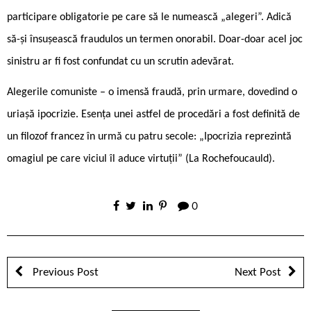
participare obligatorie pe care să le numească „alegeri”. Adică
să-și însușească fraudulos un termen onorabil. Doar-doar acel joc
sinistru ar fi fost confundat cu un scrutin adevărat.
Alegerile comuniste – o imensă fraudă, prin urmare, dovedind o
uriașă ipocrizie. Esența unei astfel de procedări a fost definită de
un filozof francez în urmă cu patru secole: „Ipocrizia reprezintă
omagiul pe care viciul îl aduce virtuții” (La Rochefoucauld).
0
Previous Post
Next Post