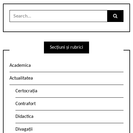
Search
for:
Secțiuni și rubrici
Academica
Actualitatea
Certocrația
Contrafort
Didactica
Divagații