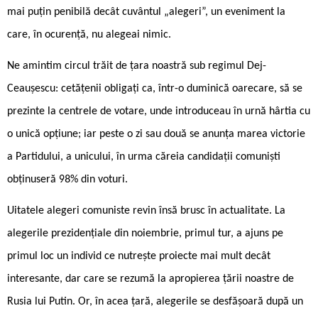
mai puțin penibilă decât cuvântul „alegeri”, un eveniment la
care, în ocurență, nu alegeai nimic.
Ne amintim circul trăit de țara noastră sub regimul Dej-
Ceaușescu: cetățenii obligați ca, într-o duminică oarecare, să se
prezinte la centrele de votare, unde introduceau în urnă hârtia cu
o unică opțiune; iar peste o zi sau două se anunța marea victorie
a Partidului, a unicului, în urma căreia candidații comuniști
obținuseră 98% din voturi.
Uitatele alegeri comuniste revin însă brusc în actualitate. La
alegerile prezidențiale din noiembrie, primul tur, a ajuns pe
primul loc un individ ce nutrește proiecte mai mult decât
interesante, dar care se rezumă la apropierea țării noastre de
Rusia lui Putin. Or, în acea țară, alegerile se desfășoară după un