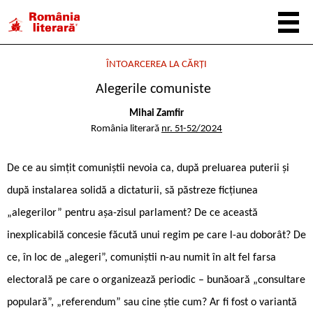
ÎNTOARCEREA LA CĂRȚI
Alegerile comuniste
Mihai Zamfir
România literară
nr. 51-52/2024
De ce au simțit comuniștii nevoia ca, după preluarea puterii și
după instalarea solidă a dictaturii, să păstreze ficțiunea
„alegerilor” pentru așa-zisul parlament? De ce această
inexplicabilă concesie făcută unui regim pe care l-au doborât? De
ce, în loc de „alegeri”, comuniștii n-au numit în alt fel farsa
electorală pe care o organizează periodic – bunăoară „consultare
populară”, „referendum” sau cine știe cum? Ar fi fost o variantă