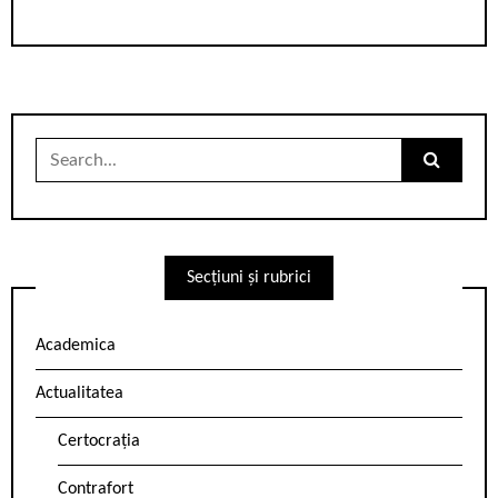
Search
for:
Secțiuni și rubrici
Academica
Actualitatea
Certocrația
Contrafort