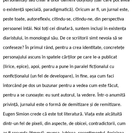
personalități sau chiar a unor oameni obișnuiți (dar care pot avea
o existență specială, paradigmatică). Oricum ar fi, un jurnal este,
peste toate, autoreflexiv, citindu-se, citindu-ne, din perspectiva
persoanei întâi. Noi toți cei dinafară, suntem incluși în existența
diaristului, în monologul său. De ce scriitorii simt nevoia să se
confeseze? În primul rând, pentru a crea identitate, concretețe
personajului ascuns în spatele cărților pe care le-a publicat
(lirice, epice), apoi, pentru a pune în paralel ficționalul cu
nonficționalul (un fel de developare), în fine, așa cum faci
întorcând pe dos un buzunar pentru a vedea cum este făcut,
pentru a se cunoaște: eu sunt autorul, la vedere. Într-o anumită
privință, jurnalul este o formă de demitizare și de remitizare.
Eugen Simion crede că este tot literatură. Viața este alcătuită
dintr-un fel de pixeli, din aspecte, de obicei, contradictorii, cum