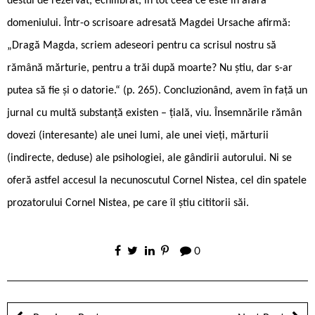
destul de rezervat, echilibrat, în tot ceea ce este în afara
domeniului. Într-o scrisoare adresată Magdei Ursache afirmă:
„Dragă Magda, scriem adeseori pentru ca scrisul nostru să
rămână mărturie, pentru a trăi după moarte? Nu știu, dar s-ar
putea să fie și o datorie.“ (p. 265). Concluzionând, avem în față un
jurnal cu multă substanță existen – țială, viu. Însemnările rămân
dovezi (interesante) ale unei lumi, ale unei vieți, mărturii
(indirecte, deduse) ale psihologiei, ale gândirii autorului. Ni se
oferă astfel accesul la necunoscutul Cornel Nistea, cel din spatele
prozatorului Cornel Nistea, pe care îl știu cititorii săi.
0