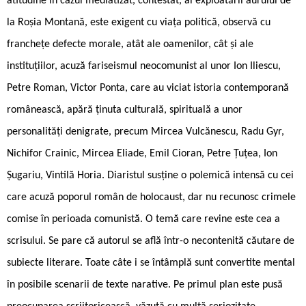
atitudine în cazul mediatizat, contestat, al exploatării aurului de
la Roșia Montană, este exigent cu viața politică, observă cu
franchețe defecte morale, atât ale oamenilor, cât și ale
instituțiilor, acuză fariseismul neocomunist al unor Ion Iliescu,
Petre Roman, Victor Ponta, care au viciat istoria contemporană
românească, apără ținuta culturală, spirituală a unor
personalități denigrate, precum Mircea Vulcănescu, Radu Gyr,
Nichifor Crainic, Mircea Eliade, Emil Cioran, Petre Țuțea, Ion
Șugariu, Vintilă Horia. Diaristul susține o polemică intensă cu cei
care acuză poporul român de holocaust, dar nu recunosc crimele
comise în perioada comunistă. O temă care revine este cea a
scrisului. Se pare că autorul se află într-o necontenită căutare de
subiecte literare. Toate câte i se întâmplă sunt convertite mental
în posibile scenarii de texte narative. Pe primul plan este pusă