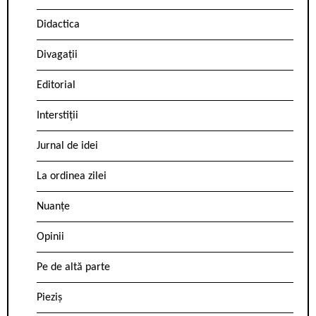
Didactica
Divagații
Editorial
Interstiții
Jurnal de idei
La ordinea zilei
Nuanțe
Opinii
Pe de altă parte
Pieziș