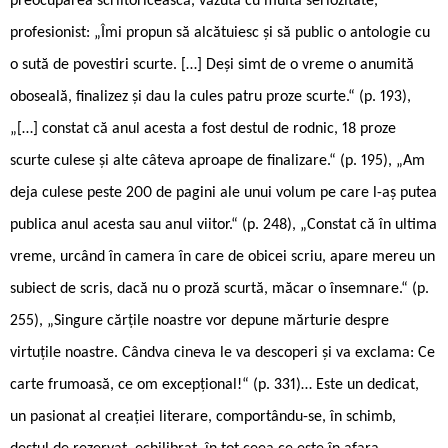
preocuparea scriitoricească, văzută cu multă seriozitate,
profesionist: „Îmi propun să alcătuiesc și să public o antologie cu
o sută de povestiri scurte. […] Deși simt de o vreme o anumită
oboseală, finalizez și dau la cules patru proze scurte.“ (p. 193),
„[…] constat că anul acesta a fost destul de rodnic, 18 proze
scurte culese și alte câteva aproape de finalizare.“ (p. 195), „Am
deja culese peste 200 de pagini ale unui volum pe care l-aș putea
publica anul acesta sau anul viitor.“ (p. 248), „Constat că în ultima
vreme, urcând în camera în care de obicei scriu, apare mereu un
subiect de scris, dacă nu o proză scurtă, măcar o însemnare.“ (p.
255), „Singure cărțile noastre vor depune mărturie despre
virtuțile noastre. Cândva cineva le va descoperi și va exclama: Ce
carte frumoasă, ce om excepțional!“ (p. 331)… Este un dedicat,
un pasionat al creației literare, comportându-se, în schimb,