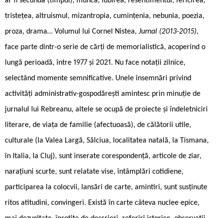
ar fi secunda (timpul), munca, iubirea, resentimentul, fericirea,
tristețea, altruismul, mizantropia, cumințenia, nebunia, poezia,
proza, drama… Volumul lui Cornel Nistea,
Jurnal (2013-2015)
,
face parte dintr-o serie de cărți de memorialistică, acoperind o
lungă perioadă, între 1977 și 2021. Nu face notații zilnice,
selectând momente semnificative. Unele însemnări privind
activități administrativ-gospodărești amintesc prin minuție de
jurnalul lui Rebreanu, altele se ocupă de proiecte și îndeletniciri
literare, de viața de familie (afectuoasă), de călătorii utile,
culturale (la Valea Largă, Sălciua, localitatea natală, la Tismana,
în Italia, la Cluj), sunt inserate corespondență, articole de ziar,
narațiuni scurte, sunt relatate vise, întâmplări cotidiene,
participarea la colocvii, lansări de carte, amintiri, sunt susținute
ritos atitudini, convingeri. Există în carte câteva nuclee epice,