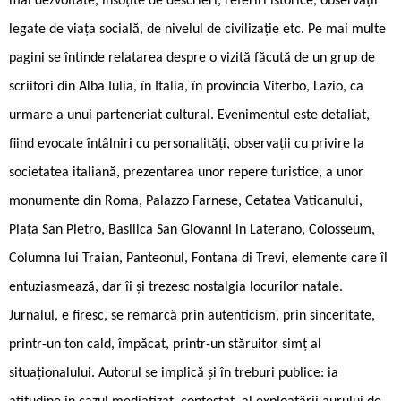
mai dezvoltate, însoțite de descrieri, referiri istorice, observații
legate de viața socială, de nivelul de civilizație etc. Pe mai multe
pagini se întinde relatarea despre o vizită făcută de un grup de
scriitori din Alba Iulia, în Italia, în provincia Viterbo, Lazio, ca
urmare a unui parteneriat cultural. Evenimentul este detaliat,
fiind evocate întâlniri cu personalități, observații cu privire la
societatea italiană, prezentarea unor repere turistice, a unor
monumente din Roma, Palazzo Farnese, Cetatea Vaticanului,
Piața San Pietro, Basilica San Giovanni in Laterano, Colosseum,
Columna lui Traian, Panteonul, Fontana di Trevi, elemente care îl
entuziasmează, dar îi și trezesc nostalgia locurilor natale.
Jurnalul, e firesc, se remarcă prin autenticism, prin sinceritate,
printr-un ton cald, împăcat, printr-un stăruitor simț al
situaționalului. Autorul se implică și în treburi publice: ia