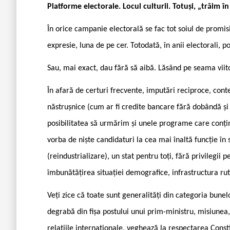
Platforme electorale. Locul culturii. Totuși, „trăim în
În orice campanie electorală se fac tot soiul de promi
expresie, luna de pe cer. Totodată, în anii electorali, po
Sau, mai exact, dau fără să aibă. Lăsând pe seama viito
În afară de certuri frecvente, imputări reciproce, con
năstrușnice (cum ar fi credite bancare fără dobândă și 
posibilitatea să urmărim și unele programe care conți
vorba de niște candidaturi la cea mai înaltă funcție în
(reindustrializare), un stat pentru toți, fără privilegii
îmbunătățirea situației demografice, infrastructura ruti
Veți zice că toate sunt generalități din categoria bunelo
degrabă din fișa postului unui prim-ministru, misiunea, a
relațiile internaționale, veghează la respectarea Constitu