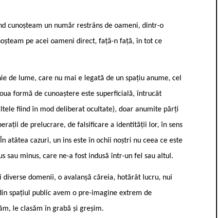
când cunoșteam un număr restrâns de oameni, dintr-o
oșteam pe acei oameni direct, față-n față, în tot ce
e de lume, care nu mai e legată de un spațiu anume, cel
ă noua formă de cunoaștere este superficială, întrucât
ltele fiind în mod deliberat ocultate), doar anumite părți
ții de prelucrare, de falsificare a identității lor, în sens
n atâtea cazuri, un ins este în ochii noștri nu ceea ce este
s sau minus, care ne-a fost indusă într-un fel sau altul.
 diverse domenii, o avalanșă căreia, hotărât lucru, nui
din spațiul public avem o pre-imagine extrem de
căm, le clasăm în grabă și greșim.