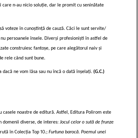
ii care n-au nicio soluție, dar le promit cu seninătate
 să voteze în cunoștință de cauză. Căci le sunt servite/
u persoanele însele. Diverși profesioniști în astfel de
lizate construiesc fantoșe, pe care alegătorul naiv și
de rele când sunt bune.
 dacă ne vom lăsa sau nu încă o dată înșelați.
(G.C.)
 casele noastre de editură. Astfel, Editura Polirom este
n domenii diverse, de interes:
Jocul celor o sută de frunze
rută în Colecția Top 10.;
Furtuna barocă. Poemul unei