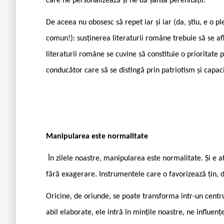
care ne personalizează și ne dă șansa perenității.
De aceea nu obosesc să repet iar și iar (da, știu, e o p
comun!): susținerea literaturii române trebuie să se afl
literaturii române se cuvine să constituie o prioritate 
conducător care să se distingă prin patriotism și capac
Manipularea este normalitate
În zilele noastre, manipularea este normalitate. Și e a
fără exagerare. Instrumentele care o favorizează țin, de
Oricine, de oriunde, se poate transforma într-un centr
abil elaborate, ele intră în mințile noastre, ne influen