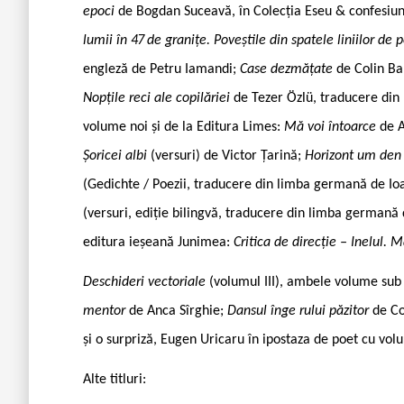
epoci
de Bogdan Suceavă, în Colecția Eseu & confesiun
lumii în 47 de granițe. Poveștile din spatele liniilor de 
engleză de Petru Iamandi;
Case dezmățate
de Colin Ba
Nopțile reci ale copilăriei
de Tezer Özlü, traducere din
volume noi și de la Editura Limes:
Mă voi întoarce
de 
Șoricei albi
(versuri) de Victor Țarină;
Horizont um den H
(Gedichte / Poezii, traducere din limba germană de Io
(versuri, ediție bilingvă, traducere din limba germană d
editura ieșeană Junimea:
Critica de direcție – Inelul. 
Deschideri vectoriale
(volumul III), ambele volume sub
mentor
de Anca Sîrghie;
Dansul înge rului păzitor
de Co
și o surpriză, Eugen Uricaru în ipostaza de poet cu vo
Alte titluri: