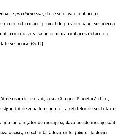
ledoarie
pro domo sua
, dar e și în avantajul nostru
e în centrul oricărui proiect de prezidențiabil; susținerea
pentru oricine vrea să fie conducătorul acestei țări, un
itate vizionară.
(G. C.)
tât de ușor de realizat, la scară mare. Planetară chiar,
sigur, tot de zona internetului, a rețelelor de socializare.
u, într-un emițător de mesaje și, dacă aceste mesaje sunt
țează decisiv, ne schimbă adevărurile,
fake
-urile devin