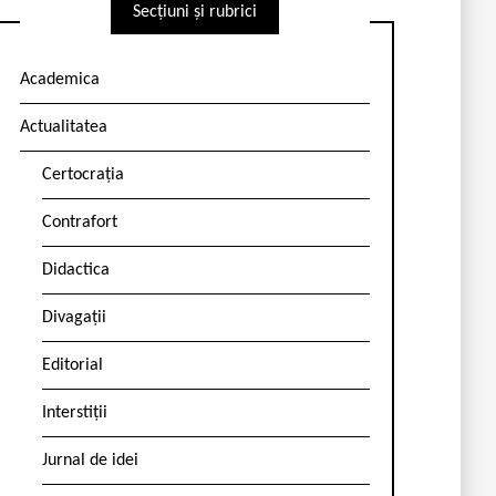
Secțiuni și rubrici
Academica
Actualitatea
Certocrația
Contrafort
Didactica
Divagații
Editorial
Interstiții
Jurnal de idei