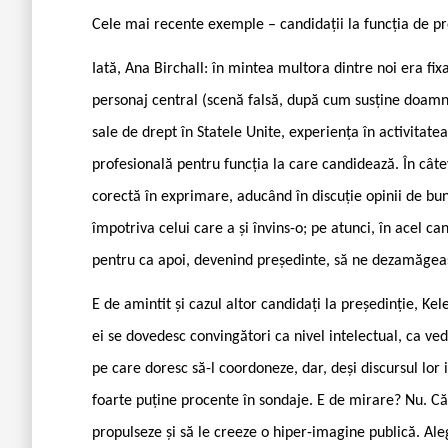
Cele mai recente exemple – candidații la funcția de pre
Iată, Ana Birchall: în mintea multora dintre noi era 
personaj central (scenă falsă, după cum susține doamna 
sale de drept în Statele Unite, experiența în activitatea
profesională pentru funcția la care candidează. În câte
corectă în exprimare, aducând în discuție opinii de b
împotriva celui care a și învins-o; pe atunci, în acel 
pentru ca apoi, devenind președinte, să ne dezamăgea
E de amintit și cazul altor candidați la președinție, Ke
ei se dovedesc convingători ca nivel intelectual, ca ve
pe care doresc să-l coordoneze, dar, deși discursul lor
foarte puține procente în sondaje. E de mirare? Nu. Căc
propulseze și să le creeze o hiper-imagine publică. Ale