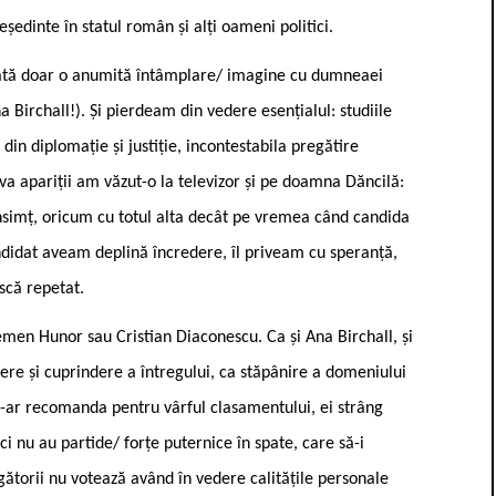
ședinte în statul român și alți oameni politici.
fixată doar o anumită întâmplare/ imagine cu dumneaei
Birchall!). Și pierdeam din vedere esențialul: studiile
 din diplomație și justiție, incontestabila pregătire
va apariții am văzut-o la televizor și pe doamna Dăncilă:
unsimț, oricum cu totul alta decât pe vremea când candida
candidat aveam deplină încredere, îl priveam cu speranță,
scă repetat.
lemen Hunor sau Cristian Diaconescu. Ca și Ana Birchall, și
dere și cuprindere a întregului, ca stăpânire a domeniului
 i-ar recomanda pentru vârful clasamentului, ei strâng
i nu au partide/ forțe puternice în spate, care să-i
gătorii nu votează având în vedere calitățile personale