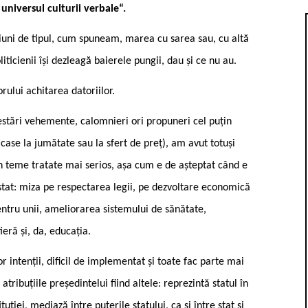
 universul culturii verbale“.
siuni de tipul, cum spuneam, marea cu sarea sau, cu altă
liticienii își dezleagă baierele pungii, dau și ce nu au.
rului achitarea datoriilor.
testări vehemente, calomnieri ori propuneri cel puțin
case la jumătate sau la sfert de preț), am avut totuși
n teme tratate mai serios, așa cum e de așteptat când e
 stat: miza pe respectarea legii, pe dezvoltare economică
 pentru unii, ameliorarea sistemului de sănătate,
eră și, da, educația.
r intenții, dificil de implementat și toate fac parte mai
tribuțiile președintelui fiind altele: reprezintă statul în
ției, mediază între puterile statului, ca și între stat și