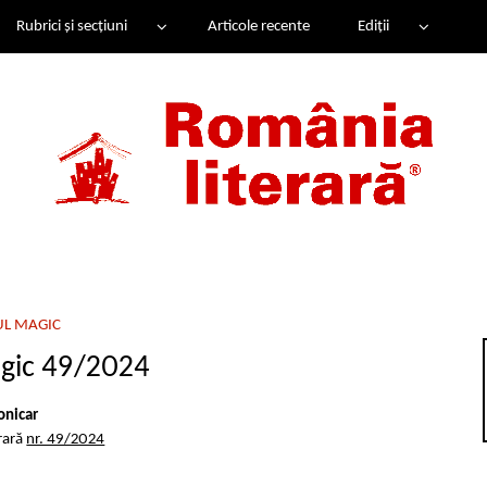
Rubrici și secțiuni
Articole recente
Ediții
UL MAGIC
gic 49/2024
onicar
rară
nr. 49/2024