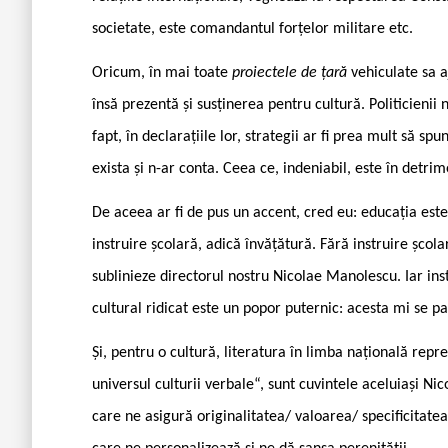
societate, este comandantul forțelor militare etc.
Oricum, în mai toate
proiectele de țară
vehiculate sa 
însă prezentă și susținerea pentru cultură. Politicienii 
fapt, în declarațiile lor, strategii ar fi prea mult să 
exista și n-ar conta. Ceea ce, indeniabil, este în detrim
De aceea ar fi de pus un accent, cred eu: educația este
instruire școlară, adică învățătură. Fără instruire școl
sublinieze directorul nostru Nicolae Manolescu. Iar ins
cultural ridicat este un popor puternic: acesta mi se p
Și, pentru o cultură, literatura în limba națională rep
universul culturii verbale“, sunt cuvintele aceluiași Ni
care ne asigură originalitatea/ valoarea/ specificitatea