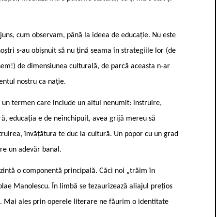
ajuns, cum observam, până la ideea de educație. Nu este
noștri s-au obișnuit să nu țină seama în strategiile lor (de
spunem!) de dimensiunea culturală, de parcă aceasta n-ar
entul nostru ca nație.
 un termen care include un altul nenumit: instruire,
ară, educația e de neînchipuit, avea grijă mereu să
truirea, învățătura te duc la cultură. Un popor cu un grad
are un adevăr banal.
rezintă o componentă principală. Căci noi „trăim în
colae Manolescu. În limbă se tezaurizează aliajul prețios
. Mai ales prin operele literare ne făurim o identitate