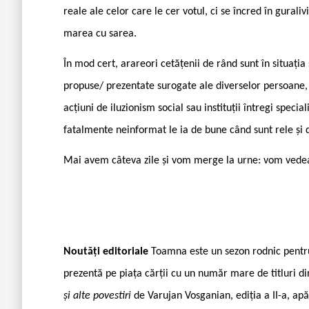
reale ale celor care le cer votul, ci se încred în guraliv
marea cu sarea.
În mod cert, arareori cetățenii de rând sunt în situația
propuse/ prezentate surogate ale diverselor persoane, n
acțiuni de iluzionism social sau instituții întregi specia
fatalmente neinformat le ia de bune când sunt rele și 
Mai avem câteva zile și vom merge la urne: vom vedea
Noutăți editoriale
Toamna este un sezon rodnic pentru
prezentă pe piața cărții cu un număr mare de titluri di
și alte povestiri
de Varujan Vosganian, ediția a II-a, apă