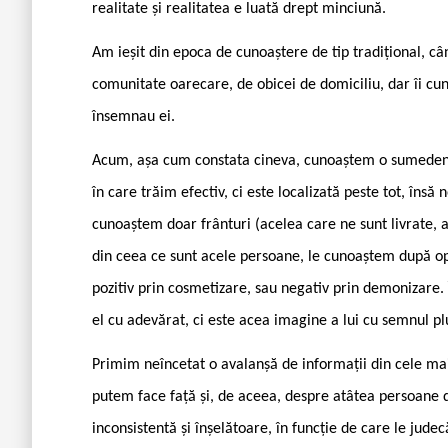
realitate și realitatea e luată drept minciună.
Am ieșit din epoca de cunoaștere de tip tradițional, 
comunitate oarecare, de obicei de domiciliu, dar îi cun
însemnau ei.
Acum, așa cum constata cineva, cunoaștem o sumedeni
în care trăim efectiv, ci este localizată peste tot, îns
cunoaștem doar frânturi (acelea care ne sunt livrate, a
din ceea ce sunt acele persoane, le cunoaștem după opera
pozitiv prin cosmetizare, sau negativ prin demonizare. Î
el cu adevărat, ci este acea imagine a lui cu semnul plu
Primim neîncetat o avalanșă de informații din cele mai
putem face față și, de aceea, despre atâtea persoane 
inconsistentă și înșelătoare, în funcție de care le jude