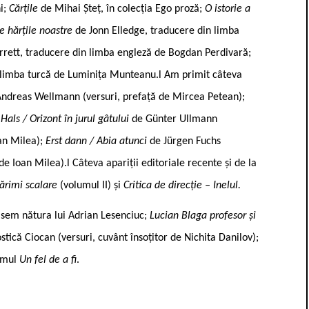
i;
Cărțile
de Mihai Șteț, în colecția Ego proză;
O istorie a
pe hărțile noastre
de Jonn Elledge, traducere din limba
rrett, traducere din limba engleză de Bogdan Perdivară;
 limba turcă de Luminița Munteanu.l Am primit câteva
Andreas Wellmann (versuri, prefață de Mircea Petean);
als / Orizont în jurul gâtului
de Günter Ullmann
an Milea);
Erst dann / Abia atunci
de Jürgen Fuchs
e Ioan Milea).l Câteva apariții editoriale recente și de la
Mărimi scalare
(volumul II) și
Critica de direcție – Inelul.
 sem nătura lui Adrian Lesenciuc;
Lucian Blaga profesor și
stică Ciocan (versuri, cuvânt însoțitor de Nichita Danilov);
lumul
Un fel de a fi
.