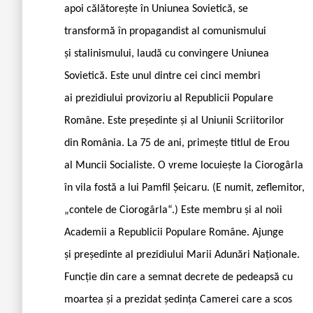
apoi călătorește în Uniunea Sovietică, se
transformă în propagandist al comunismului
și stalinismului, laudă cu convingere Uniunea
Sovietică. Este unul dintre cei cinci membri
ai prezidiului provizoriu al Republicii Populare
Române. Este președinte și al Uniunii Scriitorilor
din România. La 75 de ani, primește titlul de Erou
al Muncii Socialiste. O vreme locuiește la Ciorogârla
în vila fostă a lui Pamfil Șeicaru. (E numit, zeflemitor,
„contele de Ciorogârla“.) Este membru și al noii
Academii a Republicii Populare Române. Ajunge
și președinte al prezidiului Marii Adunări Naționale.
Funcție din care a semnat decrete de pedeapsă cu
moartea și a prezidat ședința Camerei care a scos