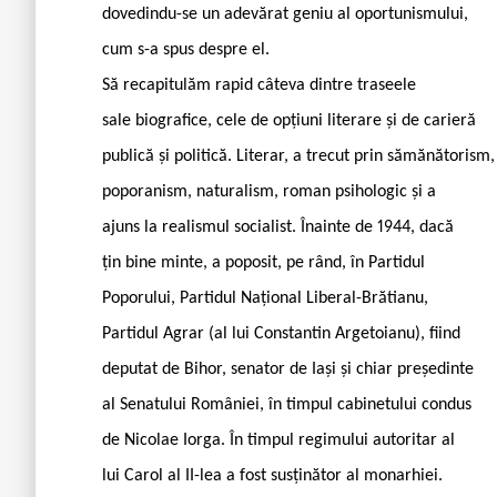
dovedindu-se un adevărat geniu al oportunismului,
cum s-a spus despre el.
Să recapitulăm rapid câteva dintre traseele
sale biografice, cele de opțiuni literare și de carieră
publică și politică. Literar, a trecut prin sămănătorism,
poporanism, naturalism, roman psihologic și a
ajuns la realismul socialist. Înainte de 1944, dacă
țin bine minte, a poposit, pe rând, în Partidul
Poporului, Partidul Național Liberal-Brătianu,
Partidul Agrar (al lui Constantin Argetoianu), fiind
deputat de Bihor, senator de Iași și chiar președinte
al Senatului României, în timpul cabinetului condus
de Nicolae Iorga. În timpul regimului autoritar al
lui Carol al II-lea a fost susținător al monarhiei.