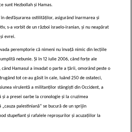
ace sunt Hezbollah și Hamas.
 în desfășurarea ostilităților, asigurând înarmarea și
tiv, s-a vorbit de un război israelo-iranian, și nu neapărat
și evrei.
vada peremptorie că nimeni nu învață nimic din lecțiile
cumplită nebunie. Și în 12 iulie 2006, când forțe ale
3, când Hamasul a invadat o parte a țării, omorând peste o
strugând tot ce-au găsit în cale, luând 250 de ostateci,
siunea virulentă a militanților stângiști din Occident, a
ă și a presei oarbe la cronologie și la cruzimea
ă „cauza palestiniană“ se bucură de un sprijin
d stupefiant și rafalele reproșurilor și acuzațiilor la