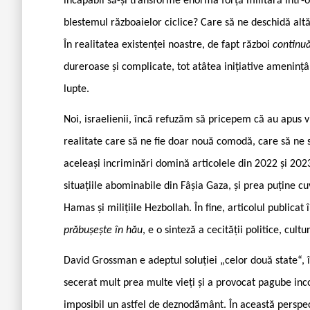
incapabil să-și transforme enorma forță militară într-
blestemul războaielor ciclice? Care să ne deschidă altă 
În realitatea existenței noastre, de fapt război
contin
dureroase și complicate, tot atâtea inițiative ameninț
lupte.
Noi, israelienii, încă refuzăm să pricepem că au apus 
realitate care să ne fie doar nouă comodă, care să ne sa
aceleași incriminări domină articolele din 2022 și 202
situațiile abominabile din Fâșia Gaza, și prea puține cuv
Hamas și milițiile Hezbollah. În fine, articolul public
prăbușește în hău
, e o sinteză a cecității politice, cu
David Grossman e adeptul soluției „celor două state“, î
secerat mult prea multe vieți și a provocat pagube inc
imposibil un astfel de deznodământ. În această perspect