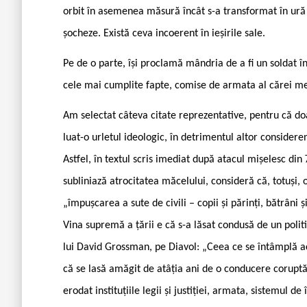
orbit în asemenea măsură încât s-a transformat în ură 
șocheze. Există ceva incoerent în ieșirile sale.
Pe de o parte, își proclamă mândria de a fi un soldat în 
cele mai cumplite fapte, comise de armata al cărei me
Am selectat câteva citate reprezentative, pentru că d
luat-o urletul ideologic, în detrimentul altor considerent
Astfel, în textul scris imediat după atacul mișelesc di
subliniază atrocitatea măcelului, consideră că, totuși, 
„împușcarea a sute de civili – copii și părinți, bătrâni
Vina supremă a țării e că s-a lăsat condusă de un polit
lui David Grossman, pe Diavol: „Ceea ce se întâmplă ac
că se lasă amăgit de atâția ani de o conducere coruptă 
erodat instituțiile legii și justiției, armata, sistemul 