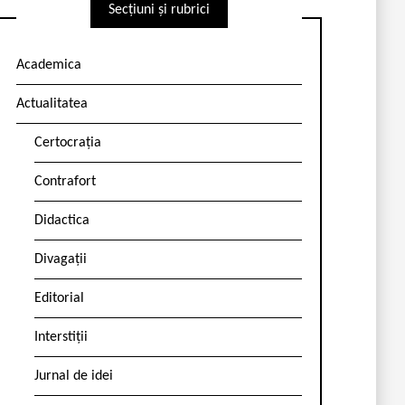
Secțiuni și rubrici
Academica
Actualitatea
Certocrația
Contrafort
Didactica
Divagații
Editorial
Interstiții
Jurnal de idei