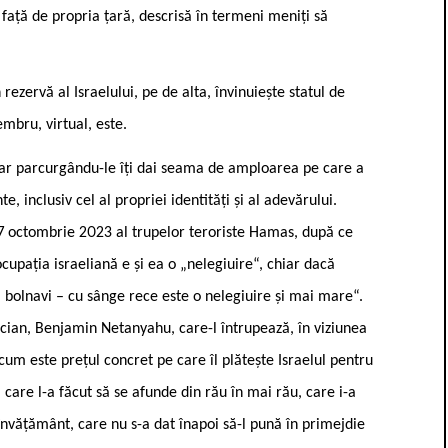
față de propria țară, descrisă în termeni meniți să
rezervă al Israelului, pe de alta, învinuiește statul de
mbru, virtual, este.
oar parcurgându-le îți dai seama de amploarea pe care a
e, inclusiv cel al propriei identități și al adevărului.
n 7 octombrie 2023 al trupelor teroriste Hamas, după ce
ocupația israeliană e și ea o „nelegiuire“, chiar dacă
 și bolnavi – cu sânge rece este o nelegiuire și mai mare“.
ician, Benjamin Netanyahu, care-l întrupează, în viziunea
um este prețul concret pe care îl plătește Israelul pentru
care l-a făcut să se afunde din rău în mai rău, care i-a
de învățământ, care nu s-a dat înapoi să-l pună în primejdie