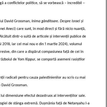
gă a conflictelor politice, să se vorbească – incredibil –
 lui David Grossman,
Inima gânditoare. Despre Israel și
nei Aneci) care sunt, în mod direct și fără nicio nuanță,
lcătuit dintr-o suită de articole și intervenții publice de
i 2018, iar cel mai nou e din 1 martie 2024), volumul
gresive, din care a dispărut compasiunea față de cei în
a războiul de Yom Kippur, se comportă asemeni rasiștilor
ții radicali pentru cauza palestinienilor au scris cu mai
ce David Grossman.
ui dimensiune efectul dezastruos al intervențiilor sale.
ologiei de stânga extremă. Dușmănia față de Netanyahu l-a