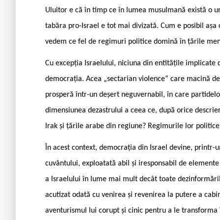
Uluitor e că în timp ce în lumea musulmană există o unita
tabăra pro-Israel e tot mai divizată. Cum e posibil așa 
vedem ce fel de regimuri politice domină în țările men
Cu excepția Israelului, niciuna din entitățile implicate 
democrația. Acea „sectarian violence“ care macină de
prosperă într-un deșert neguvernabil, în care partidel
dimensiunea dezastrului a ceea ce, după orice descriere
Irak și țările arabe din regiune? Regimurile lor politi
În acest context, democrația din Israel devine, printr-u
cuvântului, exploatată abil și iresponsabil de elemente
a Israelului în lume mai mult decât toate dezinformările
acutizat odată cu venirea și revenirea la putere a cab
aventurismul lui corupt și cinic pentru a le transforma