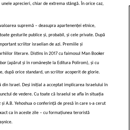
 unele aprecieri, chiar de extrema stângă. În orice caz,
e valoarea supremă – deasupra apartenenței etnice,
toate gesturile publice și, probabil, și cele private. După
ortant scriitor israelian de azi. Premiile și
arhiilor literare. Distins în 2017 cu faimosul Man Booker
 bar
(apărut și în românește la Editura Polirom), și cu
 după orice standard, un scriitor acoperit de glorie.
 din Israel. Deși inițial a acceptat implicarea Israelului în
nctul de vedere. Cu toate că Israelul se afla în situația
și A.B. Yehoshua o conferință de presă în care s-a cerut
exact ca în aceste zile – cu formațiunea teroristă
așnice.