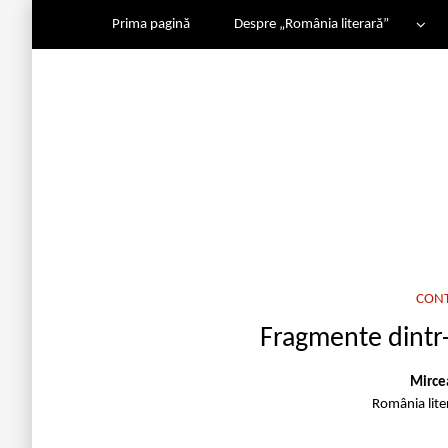
Prima pagină
Despre „România literară”
CON
Fragmente dintr-
Mirce
România lite