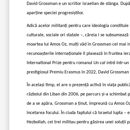
David Grossman e un scriitor israelian de stânga. După
aparține speciei progresiștilor.
Adică acelor militanți pentru care ideologia constitui
culturale, sociale ori statale –, căreia i se subsumează 
moartea lui Amos Oz, mulți văd în Grossman cel mai imp
recunoașterile internaționale îl plasează în fruntea ier
International Prize pentru romanul
Un cal intră într-un
prestigiosul Premiu Erasmus în 2022, David Grossman e,
În același timp, el are o prezență activă în viața publică
războiul din Liban din 2006, pe parcurs și-a schimbat pu
de a se apăra, Grossman a ținut, împreună cu Amos Oz 
încetarea focului. În ciuda faptului că Israelul lupta – 
Hezbollah, cei trei militau pentru găsirea unei soluții p