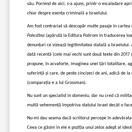
său. Pornind de aici, s-a ajuns, printr-o escaladare apri
chiar despre esența criminală a Israelului.
Am fost contrariat să descopăr multe pasaje în cartea
Palestina
(apărută la Editura Polirom în traducerea Ioa
denunțuri ce vizează legitimitatea statală a Israelului. A
dată recentă (cele mai vechi sunt două texte din 2017 ș
propune, în acvaforte, imaginea unei țări totalitare, a
suferință și care, de peste cincizeci de ani, adică de l
(comparația e a lui Grossman).
Nu sunt un specialist în domeniu, dar nu cred că militan
multă vehemență împotriva statului Israel decât o fa
Nu-mi dau seama dacă scriitorul percepe în adevărata l
Ceea ce găsim în ele e poziția unui zelos adept al ide