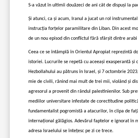
S-a văzut în ultimii douăzeci de ani cât de dispuși la p
Și atunci, ca și acum, Iranul a jucat un rol instrumental
instrucția forțelor paramilitare din Liban. Din acest mo
de un nou episod din conflictul fără sfârșit dintre arabi 
Ceea ce se întâmplă în Orientul Apropiat reprezintă do
istoriei. Lucrurile se repetă cu aceeași exasperantă și 
Hezbollahului au pătruns în Israel, și 7 octombrie 202
mie de civili, rănind mai mult de trei mii, violând și di
agresorul a provenit din rândul palestinienilor. Sub pre
mediilor universitare infestate de corectitudine politic
fundamentalist pogromistă a atacurilor, în clipa de faț
internațional gălăgios. Adevărul faptelor e ignorat în mo
adresa Israelului se întețesc pe zi ce trece.