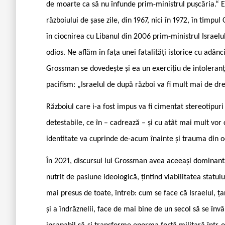
de moarte ca să nu înfunde prim-ministrul pușcăria.“ E 
războiului de șase zile, din 1967, nici în 1972, în timpul
în ciocnirea cu Libanul din 2006 prim-ministrul Israelul
odios. Ne aflăm în fața unei fatalități istorice cu adânci
Grossman se dovedește și ea un exercițiu de intoleran
pacifism: „Israelul de după război va fi mult mai de dre
Războiul care i-a fost impus va fi cimentat stereotipur
detestabile, ce în – cadrează – și cu atât mai mult vor c
identitate va cuprinde de-acum înainte și trauma din o
În 2021, discursul lui Grossman avea aceeași dominantă
nutrit de pasiune ideologică, țintind viabilitatea statulu
mai presus de toate, întreb: cum se face că Israelul, ța
și a îndrăznelii, face de mai bine de un secol să se învâr