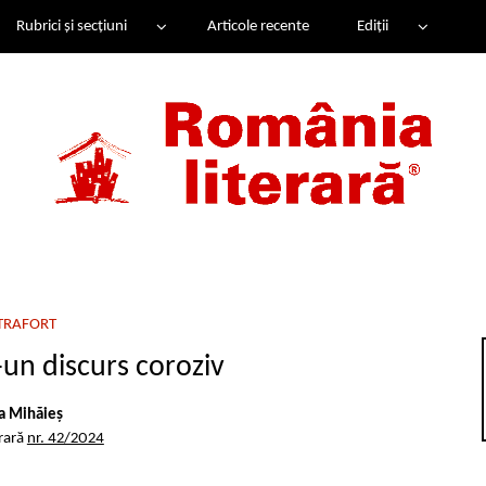
Rubrici și secțiuni
Articole recente
Ediții
TRAFORT
un discurs coroziv
a Mihăieș
rară
nr. 42/2024