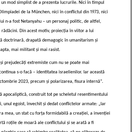
un mod simplist de a prezenta lucrurile. Nici în timpul
 Olimpiadei de la München, nici în conflictul din 1973, nici
ui n-a fost Netanyahu – un personaj politic, de altfel,
 rădăcini. Din acest motiv, proiecția în viitor a lui
ță doctrinară, drapată demagogic în umanitarism și
apta, mai militant și mai rasist.
i și prejudecăți extremiste cum nu se poate mai
ontinua s-o facă – identitatea israelienilor. Iar această
ctombrie 2023, precum și polarizarea, fisura internă“.
 apocaliptică, construit tot pe scheletul resentimentului
i, unul egoist, învechit și dedat conflictelor armate: „Iar
ra mea, un stat cu forța formidabilă a creației, a invenției
tă roțile de moară ale conflictului și se arată a fi