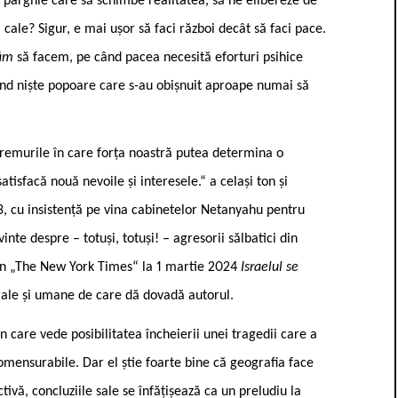
o pârghie care să schimbe realitatea, să ne elibereze de
cale? Sigur, e mai ușor să faci război decât să faci pace.
uăm
să facem, pe când pacea necesită eforturi psihice
ând niște popoare care s-au obișnuit aproape numai să
vremurile în care forța noastră putea determina o
tisfacă nouă nevoile și interesele.“ a celași ton și
3, cu insistență pe vina cabinetelor Netanyahu pentru
inte despre – totuși, totuși! – agresorii sălbatici din
at în „The New York Times“ la 1 martie 2024
Israelul se
lturale și umane de care dă dovadă autorul.
n care vede posibilitatea încheierii unei tragedii care a
omensurabile. Dar el știe foarte bine că geografia face
ivă, concluziile sale se înfățișează ca un preludiu la