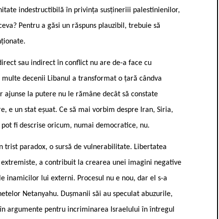
te indestructibilă în privința susțineriii palestinienilor,
ceva? Pentru a găsi un răspuns plauzibil, trebuie să
ționate.
direct sau indirect în conflict nu are de-a face cu
 multe decenii Libanul a transformat o țară cândva
or ajunse la putere nu le rămâne decât să constate
, e un stat eșuat. Ce să mai vorbim despre Iran, Siria,
ce pot fi descrise oricum, numai democratice, nu.
n trist paradox, o sursă de vulnerabilitate. Libertatea
 extremiste, a contribuit la crearea unei imagini negative
 inamicilor lui externi. Procesul nu e nou, dar el s-a
inetelor Netanyahu. Dușmanii săi au speculat abuzurile,
 în argumente pentru incriminarea Israelului în întregul