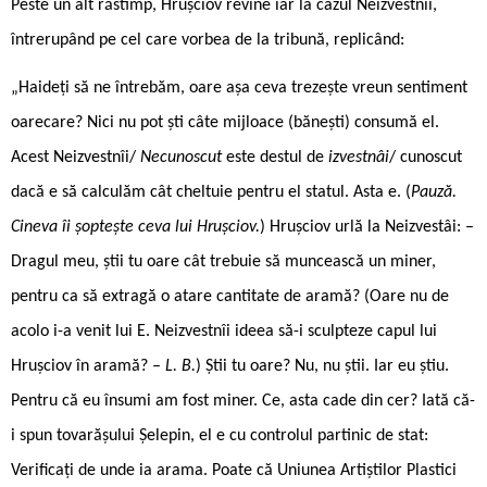
Peste un alt răstimp, Hrușciov revine iar la cazul Neizvestnîi,
întrerupând pe cel care vorbea de la tribună, replicând:
„Haideți să ne întrebăm, oare așa ceva trezește vreun sentiment
oarecare? Nici nu pot ști câte mijloace (bănești) consumă el.
Acest Neizvestnîi/
Necunoscut
este destul de
izvestnâi
/ cunoscut
dacă e să calculăm cât cheltuie pentru el statul. Asta e. (
Pauză.
Cineva îi șoptește ceva lui Hrușciov.
) Hrușciov urlă la Neizvestâi: –
Dragul meu, știi tu oare cât trebuie să muncească un miner,
pentru ca să extragă o atare cantitate de aramă? (Oare nu de
acolo i-a venit lui E. Neizvestnîi ideea să-i sculpteze capul lui
Hrușciov în aramă? –
L. B.
) Știi tu oare? Nu, nu știi. Iar eu știu.
Pentru că eu însumi am fost miner. Ce, asta cade din cer? Iată că-
i spun tovarășului Șelepin, el e cu controlul partinic de stat:
Verificați de unde ia arama. Poate că Uniunea Artiștilor Plastici