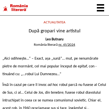
ACTUALITATEA
După gropari vine artistul
Leo Butnaru
România literară
nr. 41/2024
„Aici odihnește…“ – Exact, așa „sună“… mut, pe nenumărate
pietre de mormânt, cel mai popular început de epitaf, con ­
tinuând cu: „…robul Lui Dumnezeu…“
Însă în cazul pe care îl invoc
ad hoc
robul parcă nu fusese al Celui
de Sus, ci al… Celui de Jos, din tenebre; fusese robul diavolului
întruchipat în ceea ce se numea comunismul sovietic. Chiar el,
acest rob, în 1960 proclamase sus și tare, îngâmfat și…