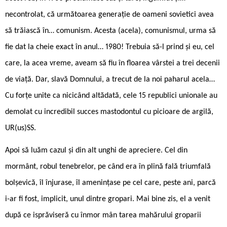
necontrolat, că următoarea generație de oameni sovietici avea
să trăiască în… comunism. Acesta (acela), comunismul, urma să
fie dat la cheie exact în anul… 1980! Trebuia să-l prind și eu, cel
care, la acea vreme, aveam să fiu în floarea vârstei a trei decenii
de viață. Dar, slavă Domnului, a trecut de la noi paharul acela…
Cu forțe unite ca nicicând altădată, cele 15 republici unionale au
demolat cu incredibil succes mastodontul cu picioare de argilă,
UR(us)SS.
Apoi să luăm cazul și din alt unghi de apreciere. Cel din
mormânt, robul tenebrelor, pe când era în plină fală triumfală
bolșevică, îl înjurase, îl amenințase pe cel care, peste ani, parcă
i-ar fi fost, implicit, unul dintre gropari. Mai bine zis, el a venit
după ce isprăviseră cu înmor mân ­tarea mahărului groparii