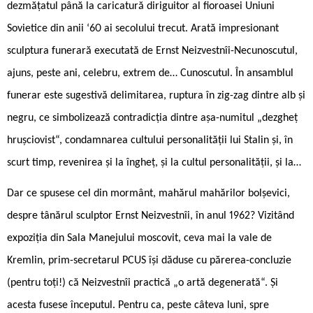
dezmățatul până la caricatură diriguitor al fioroasei Uniuni
Sovietice din anii ‘60 ai secolului trecut. Arată impresionant
sculptura funerară executată de Ernst Neizvestnîi-Necunoscutul,
ajuns, peste ani, celebru, extrem de… Cunoscutul. În ansamblul
funerar este sugestivă delimitarea, ruptura în zig-zag dintre alb și
negru, ce simbolizează contradicția dintre așa-numitul „dezgheț
hrușciovist“, condamnarea cultului personalității lui Stalin și, în
scurt timp, revenirea și la îngheț, și la cultul personalității, și la…
Dar ce spusese cel din mormânt, mahărul mahărilor bolșevici,
despre tânărul sculptor Ernst Neizvestnîi, în anul 1962? Vizitând
expoziția din Sala Manejului moscovit, ceva mai la vale de
Kremlin, prim-secretarul PCUS își dăduse cu părerea-concluzie
(pentru toți!) că Neizvestnîi practică „o artă degenerată“. Și
acesta fusese începutul. Pentru ca, peste câteva luni, spre