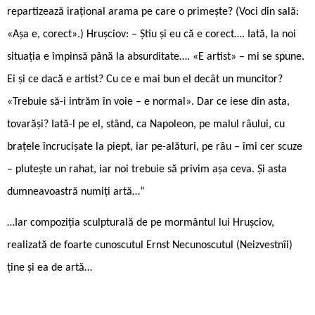
repartizează irațional arama pe care o primește? (Voci din sală:
«Așa e, corect».) Hrușciov: – Știu și eu că e corect…. Iată, la noi
situația e împinsă până la absurditate…. «E artist» – mi se spune.
Ei și ce dacă e artist? Cu ce e mai bun el decât un muncitor?
«Trebuie să-i intrăm în voie – e normal». Dar ce iese din asta,
tovarăși? Iată-l pe el, stând, ca Napoleon, pe malul râului, cu
brațele încrucișate la piept, iar pe-alături, pe râu – îmi cer scuze
– plutește un rahat, iar noi trebuie să privim așa ceva. Și asta
dumneavoastră numiți artă…“
…Iar compoziția sculpturală de pe mormântul lui Hrușciov,
realizată de foarte cunoscutul Ernst Necunoscutul (Neizvestnîi)
ține și ea de artă…