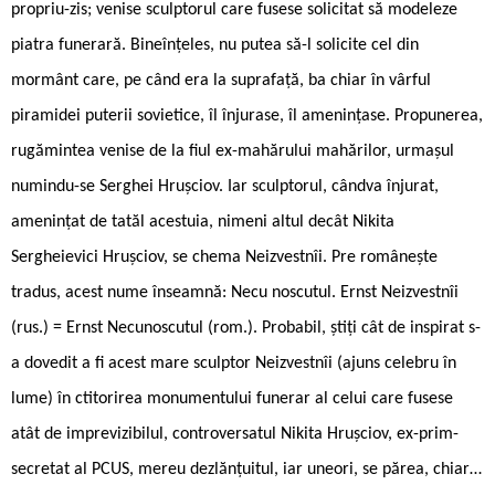
propriu-zis; venise sculptorul care fusese solicitat să modeleze
piatra funerară. Bineînțeles, nu putea să-l solicite cel din
mormânt care, pe când era la suprafață, ba chiar în vârful
piramidei puterii sovietice, îl înjurase, îl amenințase. Propunerea,
rugămintea venise de la fiul ex-mahărului mahărilor, urmașul
numindu-se Serghei Hrușciov. Iar sculptorul, cândva înjurat,
amenințat de tatăl acestuia, nimeni altul decât Nikita
Sergheievici Hrușciov, se chema Neizvestnîi. Pre românește
tradus, acest nume înseamnă: Necu ­noscutul. Ernst Neizvestnîi
(rus.) = Ernst Necunoscutul (rom.). Probabil, știți cât de inspirat s-
a dovedit a fi acest mare sculptor Neizvestnîi (ajuns celebru în
lume) în ctitorirea monumentului funerar al celui care fusese
atât de imprevizibilul, controversatul Nikita Hrușciov, ex-prim-
secretat al PCUS, mereu dezlănțuitul, iar uneori, se părea, chiar…