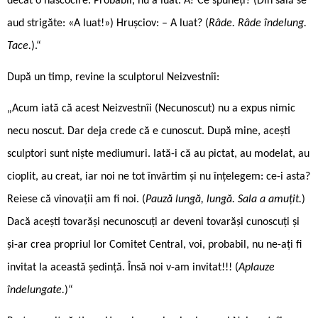
decât o născocire. Probabil, nu a luat. A? Ce spuneți? (Din sală se
aud strigăte: «A luat!») Hrușciov: – A luat? (
Râde. Râde îndelung.
Tace.
).“
După un timp, revine la sculptorul Neizvestnîi:
„Acum iată că acest Neizvestnîi (Necunoscut) nu a expus nimic
necu ­noscut. Dar deja crede că e cunoscut. După mine, acești
sculptori sunt niște mediumuri. Iată-i că au pictat, au modelat, au
cioplit, au creat, iar noi ne tot învârtim și nu înțelegem: ce-i asta?
Reiese că vinovații am fi noi. (
Pauză lungă, lungă. Sala a amuțit.
)
Dacă acești tovarăși necunoscuți ar deveni tovarăși cunoscuți și
și-ar crea propriul lor Comitet Central, voi, probabil, nu ne-ați fi
invitat la această ședință. Însă noi v-am invitat!!! (
Aplauze
îndelungate.
)“