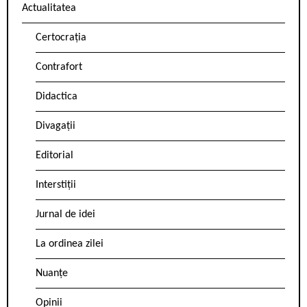
Actualitatea
Certocrația
Contrafort
Didactica
Divagații
Editorial
Interstiții
Jurnal de idei
La ordinea zilei
Nuanțe
Opinii