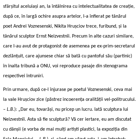
sfârșitul aceluiași an, la întâlnirea cu intelectualitatea de creație,
după ce, în largă ochire asupra artelor, l-a înfierat pe tânărul
poet Andrei Voznesenski, Nikita Hrușciov trece, furibund, și la
tânărul sculptor Ernst Neizvestnîi. Precum în alte cazuri similare,
care l-au avut de protagonist de asemenea pe ex-prim-secretarul
dezlănțuit, care ajunsese chiar să bată cu pantoful său (partinic)
în înalta tribună a ONU, voi reproduce pasaje din stenograma
respectivei întruniri.
Prin urmare, după ce-l înjurase pe poetul Voznesenski, ceva mai
la vale Hrușciov zice (păstrez incoerența oralității vel-politrucului.
–
L.B.
): „Dar eu, tovarăși, nu pricep un lucru. Iată sculptura lui
Neizvestnîi. Asta să fie sculptură? Vă cer iertare, eu am discutat
cu dânșii (e vorba de mai mulți artiști plastici, la expoziția din