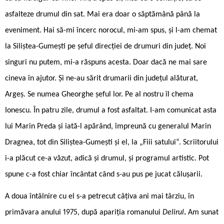
asfalteze drumul din sat. Mai era doar o săptămână până la
eveniment. Hai să-mi încerc norocul, mi-am spus, și l-am chemat
la Siliștea-Gumești pe șeful direcției de drumuri din județ. Noi
singuri nu putem, mi-a răspuns acesta. Doar dacă ne mai sare
cineva în ajutor. Și ne-au sărit drumarii din județul alăturat,
Argeș. Se numea Gheorghe șeful lor. Pe al nostru îl chema
Ionescu. În patru zile, drumul a fost asfaltat. I-am comunicat asta
lui Marin Preda și iată-l apărând, împreună cu generalul Marin
Dragnea, tot din Siliștea-Gumești și el, la „Fiii satului“. Scriitorului
i-a plăcut ce-a văzut, adică și drumul, și programul artistic. Pot
spune c-a fost chiar încântat când s-au pus pe jucat călușarii.
A doua întâlnire cu el s-a petrecut câțiva ani mai târziu, în
primăvara anului 1975, după apariția romanului
Delirul
.
Am sunat