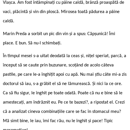
Vlașca. Am fost întâmpinați cu pâine caldă, brânză proaspătă de
vaci, plăcintă și vin din ploscă. Mirosea toată pădurea a pâine
caldă.
Marin Preda a sorbit un pic din vin și a spus: Căpșunică! Îmi
place. E bun. Să nu-l schimbați.
În timpul mesei s-a uitat deodată la ceas și, nițel speriat, parcă, a
început să se caute prin buzunare, scoțând de acolo câteva
pastile, pe care le-a înghițit apoi cu apă. Nu mai știu câte mi-a zis
doctorul să iau, s-a grăbit el să ne lămurească. Și nici la ce ore.
Ca să fiu sigur, le înghit pe toate odată. Poate că nu e bine să le
amestecați, am îndrăznit eu. Pe ce te bazezi?, a ripostat el. Crezi
că a analizat cineva combinațiile care se fac în stomacul meu?
Mă simt bine, le iau, îmi fac rău, nu le înghit și pace! Tipic