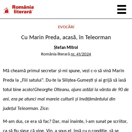
EVOCĂRI
Cu Marin Preda, acasă, în Teleorman
Ștefan Mitroi
România literară
nr. 41/2024
Mă cheamă primul secretar și-mi spune, vezi c-o să vină Marin
Preda la „Fiii satului“. Du-te la Siliștea-Gumești și ai grijă să iasă
totul bine acolo!
Gheorghe Olteanu, ajuns astăzi la vârsta de 90 de
ani, era pe atunci mai marele culturii și învățământului din
județul Teleorman. Zice:
M-am dus, ce era să fac? Dar, mai înainte, l-am sunat pe scriitor,
ca să fiu sigur că vine. Vin, a spus el, însă cu o condiție, să se