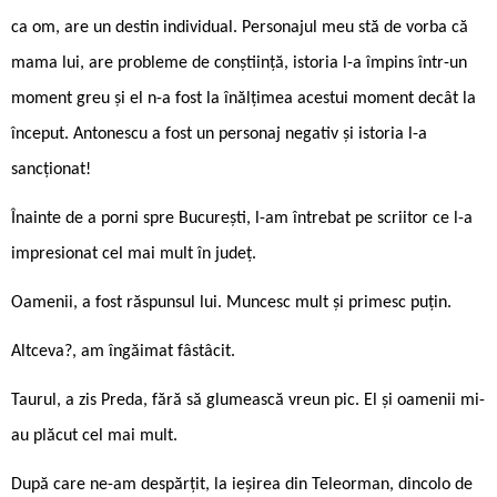
ca om, are un destin individual. Personajul meu stă de vorba că
mama lui, are probleme de conștiință, istoria l-a împins într-un
moment greu și el n-a fost la înălțimea acestui moment decât la
început. Antonescu a fost un personaj negativ și istoria l-a
sancționat!
Înainte de a porni spre București, l-am întrebat pe scriitor ce l-a
impresionat cel mai mult în județ.
Oamenii, a fost răspunsul lui. Muncesc mult și primesc puțin.
Altceva?, am îngăimat fâstâcit.
Taurul, a zis Preda, fără să glumească vreun pic. El și oamenii mi-
au plăcut cel mai mult.
După care ne-am despărțit, la ieșirea din Teleorman, dincolo de