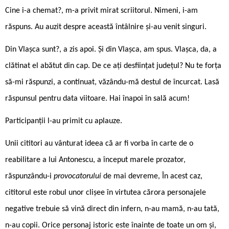
Cine i-a chemat?, m-a privit mirat scriitorul. Nimeni, i-am
răspuns. Au auzit despre această întâlnire și-au venit singuri.
Din Vlașca sunt?, a zis apoi. Și din Vlașca, am spus. Vlașca, da, a
clătinat el abătut din cap. De ce ați desființat județul? Nu te forța
să-mi răspunzi, a continuat, văzându-mă destul de încurcat. Lasă
răspunsul pentru data viitoare. Hai înapoi în sală acum!
Participanții l-au primit cu aplauze.
Unii cititori au vânturat ideea că ar fi vorba în carte de o
reabilitare a lui Antonescu, a început marele prozator,
răspunzându-i
provocatorului
de mai devreme, În acest caz,
cititorul este robul unor clișee în virtutea cărora personajele
negative trebuie să vină direct din infern, n-au mamă, n-au tată,
n-au copii. Orice personaj istoric este înainte de toate un om și,