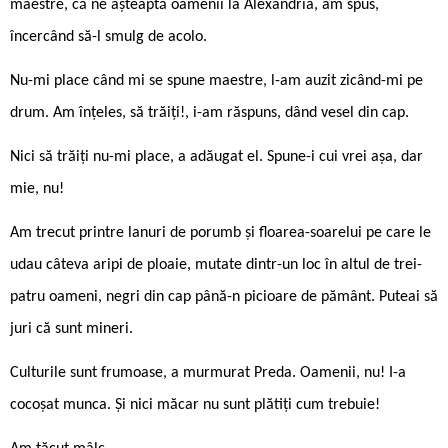
maestre, că ne așteaptă oamenii la Alexandria, am spus,
încercând să-l smulg de acolo.
Nu-mi place când mi se spune maestre, l-am auzit zicând-mi pe
drum. Am înțeles, să trăiți!, i-am răspuns, dând vesel din cap.
Nici să trăiți nu-mi place, a adăugat el. Spune-i cui vrei așa, dar
mie, nu!
Am trecut printre lanuri de porumb și floarea-soarelui pe care le
udau câteva aripi de ploaie, mutate dintr-un loc în altul de trei-
patru oameni, negri din cap până-n picioare de pământ. Puteai să
juri că sunt mineri.
Culturile sunt frumoase, a murmurat Preda. Oamenii, nu! I-a
cocoșat munca. Și nici măcar nu sunt plătiți cum trebuie!