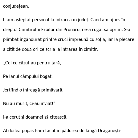
conjudețean.
L-am așteptat personal la intrarea în județ. Când am ajuns în
dreptul Cimitirului Eroilor din Prunaru, ne-a rugat să oprim. S-a
plimbat îngândurat printre cruci împreună cu soția, iar la plecare
a citit de două ori ce scria la intrarea în cimitir:
„Cei ce căzut-au pentru țară,
Pe lanul câmpului bogat,
Jertfind o întreagă primăvară,
Nu au murit, ci-au înviat!“
I-a cerut și doamnei să citească.
Al doilea popas l-am făcut în pădurea de lângă Drăgănești-