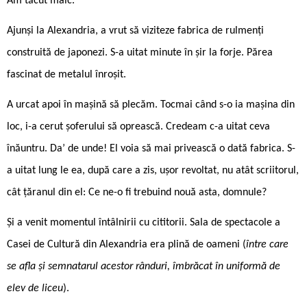
Am tăcut mâlc.
Ajunși la Alexandria, a vrut să viziteze fabrica de rulmenți
construită de japonezi. S-a uitat minute în șir la forje. Părea
fascinat de metalul înroșit.
A urcat apoi în mașină să plecăm. Tocmai când s-o ia mașina din
loc, i-a cerut șoferului să oprească. Credeam c-a uitat ceva
înăuntru. Da’ de unde! El voia să mai privească o dată fabrica. S-
a uitat lung le ea, după care a zis, ușor revoltat, nu atât scriitorul,
cât țăranul din el: Ce ne-o fi trebuind nouă asta, domnule?
Și a venit momentul întâlnirii cu cititorii. Sala de spectacole a
Casei de Cultură din Alexandria era plină de oameni (
între care
se afla și semnatarul acestor rânduri, îmbrăcat în uniformă de
elev de liceu
).