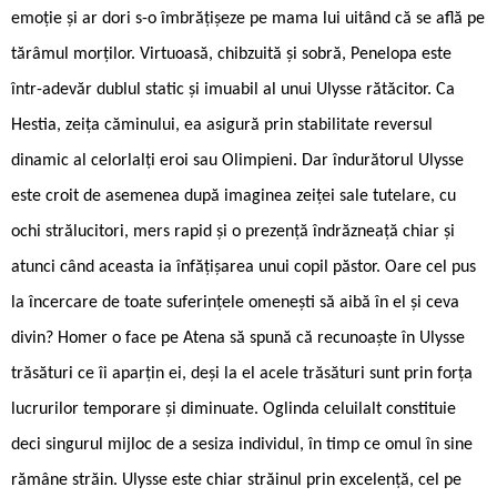
emoție și ar dori s-o îmbrățișeze pe mama lui uitând că se află pe
tărâmul morților. Virtuoasă, chibzuită și sobră, Penelopa este
într-adevăr dublul static și imuabil al unui Ulysse rătăcitor. Ca
Hestia, zeița căminului, ea asigură prin stabilitate reversul
dinamic al celorlalți eroi sau Olimpieni. Dar îndurătorul Ulysse
este croit de asemenea după imaginea zeiței sale tutelare, cu
ochi strălucitori, mers rapid și o prezență îndrăzneață chiar și
atunci când aceasta ia înfățișarea unui copil păstor. Oare cel pus
la încercare de toate suferințele omenești să aibă în el și ceva
divin? Homer o face pe Atena să spună că recunoaște în Ulysse
trăsături ce îi aparțin ei, deși la el acele trăsături sunt prin forța
lucrurilor temporare și diminuate. Oglinda celuilalt constituie
deci singurul mijloc de a sesiza individul, în timp ce omul în sine
rămâne străin. Ulysse este chiar străinul prin excelență, cel pe