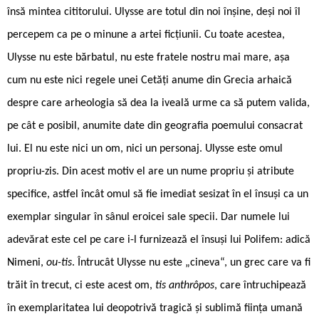
însă mintea cititorului. Ulysse are totul din noi înșine, deși noi îl
percepem ca pe o minune a artei ficțiunii. Cu toate acestea,
Ulysse nu este bărbatul, nu este fratele nostru mai mare, așa
cum nu este nici regele unei Cetăți anume din Grecia arhaică
despre care arheologia să dea la iveală urme ca să putem valida,
pe cât e posibil, anumite date din geografia poemului consacrat
lui. El nu este nici un om, nici un personaj. Ulysse este omul
propriu-zis. Din acest motiv el are un nume propriu și atribute
specifice, astfel încât omul să fie imediat sesizat în el însuși ca un
exemplar singular în sânul eroicei sale specii. Dar numele lui
adevărat este cel pe care i-l furnizează el însuși lui Polifem: adică
Nimeni,
ou-tis
. Întrucât Ulysse nu este „cineva“, un grec care va fi
trăit în trecut, ci este acest om,
tis anthrôpos
, care întruchipează
în exemplaritatea lui deopotrivă tragică și sublimă ființa umană