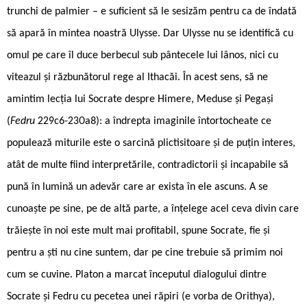
trunchi de palmier – e suficient să le sesizăm pentru ca de îndată
să apară în mintea noastră Ulysse. Dar Ulysse nu se identifică cu
omul pe care îl duce berbecul sub pântecele lui lânos, nici cu
viteazul și răzbunătorul rege al Ithacăi. În acest sens, să ne
amintim lecția lui Socrate despre Himere, Meduse și Pegași
(
Fedru
229c6-230a8): a îndrepta imaginile întortocheate ce
populează miturile este o sarcină plictisitoare și de puțin interes,
atât de multe fiind interpretările, contradictorii și incapabile să
pună în lumină un adevăr care ar exista în ele ascuns. A se
cunoaște pe sine, pe de altă parte, a înțelege acel ceva divin care
trăiește în noi este mult mai profitabil, spune Socrate, fie și
pentru a ști nu cine suntem, dar pe cine trebuie să primim noi
cum se cuvine. Platon a marcat începutul dialogului dintre
Socrate și Fedru cu pecetea unei răpiri (e vorba de Orithya),