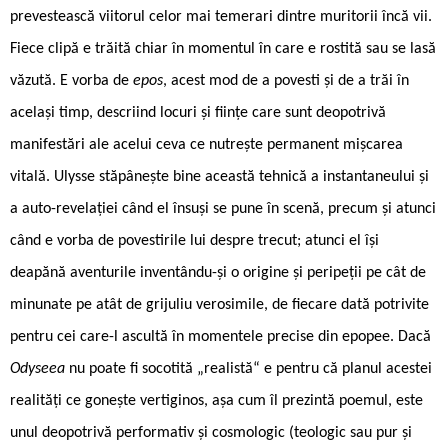
prevestească viitorul celor mai temerari dintre muritorii încă vii.
Fiece clipă e trăită chiar în momentul în care e rostită sau se lasă
văzută. E vorba de
epos
, acest mod de a povesti și de a trăi în
același timp, descriind locuri și ființe care sunt deopotrivă
manifestări ale acelui ceva ce nutrește permanent mișcarea
vitală. Ulysse stăpânește bine această tehnică a instantaneului și
a auto-revelației când el însuși se pune în scenă, precum și atunci
când e vorba de povestirile lui despre trecut; atunci el își
deapănă aventurile inventându-și o origine și peripeții pe cât de
minunate pe atât de grijuliu verosimile, de fiecare dată potrivite
pentru cei care-l ascultă în momentele precise din epopee. Dacă
Odyseea
nu poate fi socotită „realistă“ e pentru că planul acestei
realități ce gonește vertiginos, așa cum îl prezintă poemul, este
unul deopotrivă performativ și cosmologic (teologic sau pur și