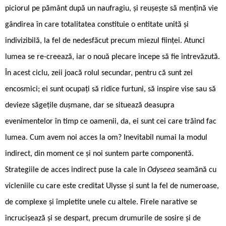
piciorul pe pământ după un naufragiu, și reușește să mențină vie
gândirea în care totalitatea constituie o entitate unită și
indivizibilă, la fel de nedesfăcut precum miezul ființei. Atunci
lumea se re-creează, iar o nouă plecare începe să fie întrevăzută.
În acest ciclu, zeii joacă rolul secundar, pentru că sunt zei
encosmici; ei sunt ocupați să ridice furtuni, să inspire vise sau să
devieze săgețile dușmane, dar se situează deasupra
evenimentelor în timp ce oamenii, da, ei sunt cei care trăind fac
lumea. Cum avem noi acces la om? Inevitabil numai la modul
indirect, din moment ce și noi suntem parte componentă.
Strategiile de acces indirect puse la cale în
Odyseea
seamănă cu
vicleniile cu care este creditat Ulysse și sunt la fel de numeroase,
de complexe și împletite unele cu altele. Firele narative se
încrucișează și se despart, precum drumurile de sosire și de