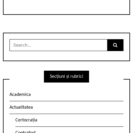
Search
for:
Secțiuni și rubrici
Academica
Actualitatea
Certocrația