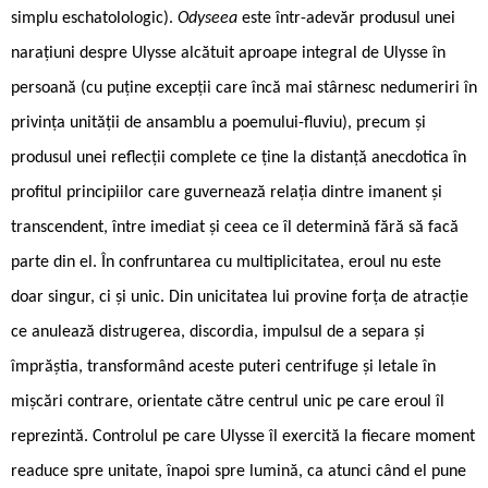
simplu eschatolologic).
Odyseea
este într-adevăr produsul unei
narațiuni despre Ulysse alcătuit aproape integral de Ulysse în
persoană (cu puține excepții care încă mai stârnesc nedumeriri în
privința unității de ansamblu a poemului-fluviu), precum și
produsul unei reflecții complete ce ține la distanță anecdotica în
profitul principiilor care guvernează relația dintre imanent și
transcendent, între imediat și ceea ce îl determină fără să facă
parte din el. În confruntarea cu multiplicitatea, eroul nu este
doar singur, ci și unic. Din unicitatea lui provine forța de atracție
ce anulează distrugerea, discordia, impulsul de a separa și
împrăștia, transformând aceste puteri centrifuge și letale în
mișcări contrare, orientate către centrul unic pe care eroul îl
reprezintă. Controlul pe care Ulysse îl exercită la fiecare moment
readuce spre unitate, înapoi spre lumină, ca atunci când el pune