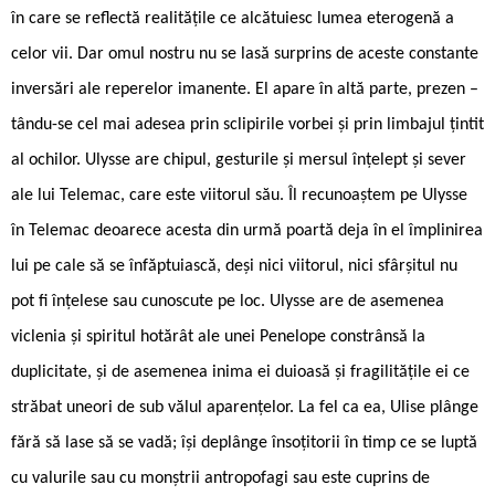
în care se reflectă realitățile ce alcătuiesc lumea eterogenă a
celor vii. Dar omul nostru nu se lasă surprins de aceste constante
inversări ale reperelor imanente. El apare în altă parte, prezen –
tându-se cel mai adesea prin sclipirile vorbei și prin limbajul țintit
al ochilor. Ulysse are chipul, gesturile și mersul înțelept și sever
ale lui Telemac, care este viitorul său. Îl recunoaștem pe Ulysse
în Telemac deoarece acesta din urmă poartă deja în el împlinirea
lui pe cale să se înfăptuiască, deși nici viitorul, nici sfârșitul nu
pot fi înțelese sau cunoscute pe loc. Ulysse are de asemenea
viclenia și spiritul hotărât ale unei Penelope constrânsă la
duplicitate, și de asemenea inima ei duioasă și fragilitățile ei ce
străbat uneori de sub vălul aparențelor. La fel ca ea, Ulise plânge
fără să lase să se vadă; își deplânge însoțitorii în timp ce se luptă
cu valurile sau cu monștrii antropofagi sau este cuprins de