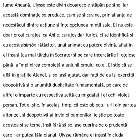
lume Aheană. Ulysse este divin deoarece e stăpân pe sine, iar
această dominație se produce, cum se și cuvine, prin alianța de
nedesfăcut dintre acțiune și înțelepciunea minții sale. El nu este
doar eroul curajos, ca Ahile, curajos dar furios, ci se identifică și
cu acest
daimôn
rătăcitor, unul animat cu putere divină, aflat în
el însuși (ca mai târziu în Socrate) și pe care încercările îl oțelesc
până la împlinirea completă a uniunii omului cu el. El știe că se
află în grațiile Atenei, și se lasă ajutat, dar față de ea își exercită
deopotrivă și o anumită duplicitate fundamentală, pe care de
altfel o împarte cu respectiva zeiță cu migdalații ei ochi violet-
persan. Tot el știe, în același timp, că este obiectul urii din partea
altor zei, și deopotrivă al invidiei oamenilor, le știe pe toate
acestea și se teme, însă fără să se lase cuprins de o prudență
care i-ar putea tăia elanul. Ulysse rămâne el însuși în ciuda