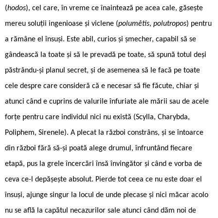
(
hodos
), cel care, în vreme ce înaintează pe acea cale, găsește
mereu soluții ingenioase și viclene (
polumêtis
,
polutropos
) pentru
a rămâne el însuși. Este abil, curios și șmecher, capabil să se
gândească la toate și să le prevadă pe toate, să spună totul deși
păstrându-și planul secret, și de asemenea să le facă pe toate
cele despre care consideră că e necesar să fie făcute, chiar și
atunci când e cuprins de valurile înfuriate ale mării sau de acele
forțe pentru care individul nici nu există (Scylla, Charybda,
Poliphem, Sirenele). A plecat la război constrâns, și se întoarce
din război fără să-și poată alege drumul, înfruntând fiecare
etapă, pus la grele încercări însă învingător și când e vorba de
ceva ce-l depășește absolut. Pierde tot ceea ce nu este doar el
însuși, ajunge singur la locul de unde plecase și nici măcar acolo
nu se află la capătul necazurilor sale atunci când dăm noi de