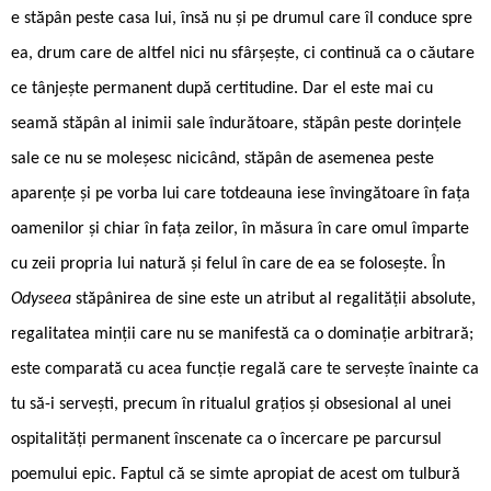
e stăpân peste casa lui, însă nu și pe drumul care îl conduce spre
ea, drum care de altfel nici nu sfârșește, ci continuă ca o căutare
ce tânjește permanent după certitudine. Dar el este mai cu
seamă stăpân al inimii sale îndurătoare, stăpân peste dorințele
sale ce nu se moleșesc nicicând, stăpân de asemenea peste
aparențe și pe vorba lui care totdeauna iese învingătoare în fața
oamenilor și chiar în fața zeilor, în măsura în care omul împarte
cu zeii propria lui natură și felul în care de ea se folosește. În
Odyseea
stăpânirea de sine este un atribut al regalității absolute,
regalitatea minții care nu se manifestă ca o dominație arbitrară;
este comparată cu acea funcție regală care te servește înainte ca
tu să-i servești, precum în ritualul grațios și obsesional al unei
ospitalități permanent înscenate ca o încercare pe parcursul
poemului epic. Faptul că se simte apropiat de acest om tulbură