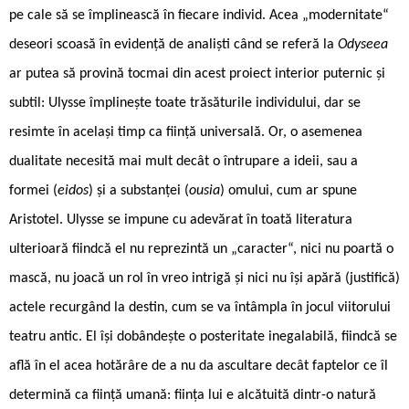
pe cale să se împlinească în fiecare individ. Acea „modernitate“
deseori scoasă în evidență de analiști când se referă la
Odyseea
ar putea să provină tocmai din acest proiect interior puternic și
subtil: Ulysse împlinește toate trăsăturile individului, dar se
resimte în același timp ca ființă universală. Or, o asemenea
dualitate necesită mai mult decât o întrupare a ideii, sau a
formei (
eidos
) și a substanței (
ousia
) omului, cum ar spune
Aristotel. Ulysse se impune cu adevărat în toată literatura
ulterioară fiindcă el nu reprezintă un „caracter“, nici nu poartă o
mască, nu joacă un rol în vreo intrigă și nici nu își apără (justifică)
actele recurgând la destin, cum se va întâmpla în jocul viitorului
teatru antic. El își dobândește o posteritate inegalabilă, fiindcă se
află în el acea hotărâre de a nu da ascultare decât faptelor ce îl
determină ca ființă umană: ființa lui e alcătuită dintr-o natură