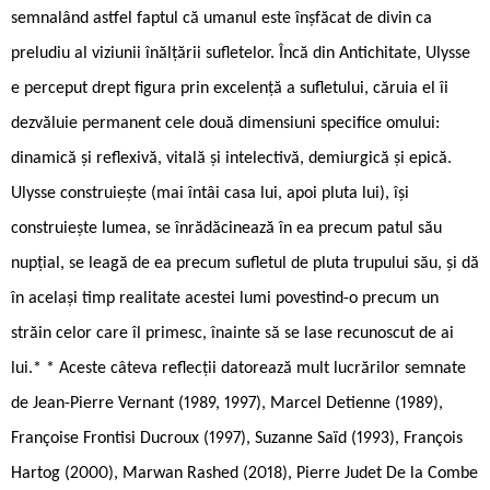
semnalând astfel faptul că umanul este înșfăcat de divin ca
preludiu al viziunii înălțării sufletelor. Încă din Antichitate, Ulysse
e perceput drept figura prin excelență a sufletului, căruia el îi
dezvăluie permanent cele două dimensiuni specifice omului:
dinamică și reflexivă, vitală și intelectivă, demiurgică și epică.
Ulysse construiește (mai întâi casa lui, apoi pluta lui), își
construiește lumea, se înrădăcinează în ea precum patul său
nupțial, se leagă de ea precum sufletul de pluta trupului său, și dă
în același timp realitate acestei lumi povestind-o precum un
străin celor care îl primesc, înainte să se lase recunoscut de ai
lui.* * Aceste câteva reflecții datorează mult lucrărilor semnate
de Jean-Pierre Vernant (1989, 1997), Marcel Detienne (1989),
Françoise Frontisi Ducroux (1997), Suzanne Saïd (1993), François
Hartog (2000), Marwan Rashed (2018), Pierre Judet De la Combe