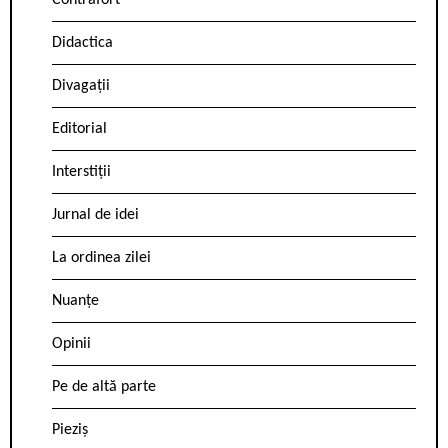
Contrafort
Didactica
Divagații
Editorial
Interstiții
Jurnal de idei
La ordinea zilei
Nuanțe
Opinii
Pe de altă parte
Pieziș