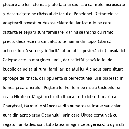
plecare ale lui Telemac și ale tatălui său, sau ca firele încrucișate
și descrucișate pe războiul de țesul al Penelopei. Distanțele se
adaptează poveștilor despre călatorie, iar locurile pe care
distanța le separă sunt familiare, dar nu seamănă cu nimic
precis, deoarece nu sunt alcătuite numai din
topoi
(stâncă,
arbore, luncă verde și înflorită, altar, abis, peșteră etc.). Insula lui
Calypso este la marginea lumii, dar se înfățișează la fel de
bucolic ca peisajul rural familiar; palatul lui Alcinous pare situat
aproape de Ithaca, dar opulența și perfecțiunea lui îl plasează în
lumea preafericiților. Peștera lui Polifem pe insula Ciclopilor și
cea a Nimfelor lângă portul din Ithaca, teribilul sorb marin al
Charybdei, țărmurile stâncoase din numeroase insule sau chiar
gura din apropierea Oceanului, prin care Ulysse comunică cu
regatul lui Hades, sunt tot atâtea imagini ce sugerează o oglindă