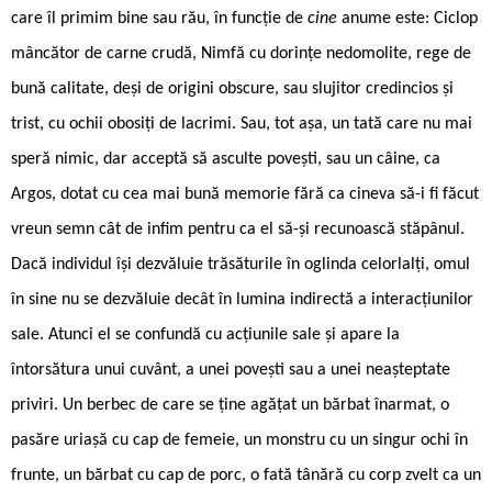
care îl primim bine sau rău, în funcție de
cine
anume este: Ciclop
mâncător de carne crudă, Nimfă cu dorințe nedomolite, rege de
bună calitate, deși de origini obscure, sau slujitor credincios și
trist, cu ochii obosiți de lacrimi. Sau, tot așa, un tată care nu mai
speră nimic, dar acceptă să asculte povești, sau un câine, ca
Argos, dotat cu cea mai bună memorie fără ca cineva să-i fi făcut
vreun semn cât de infim pentru ca el să-și recunoască stăpânul.
Dacă individul își dezvăluie trăsăturile în oglinda celorlalți, omul
în sine nu se dezvăluie decât în lumina indirectă a interacțiunilor
sale. Atunci el se confundă cu acțiunile sale și apare la
întorsătura unui cuvânt, a unei povești sau a unei neașteptate
priviri. Un berbec de care se ține agățat un bărbat înarmat, o
pasăre uriașă cu cap de femeie, un monstru cu un singur ochi în
frunte, un bărbat cu cap de porc, o fată tânără cu corp zvelt ca un