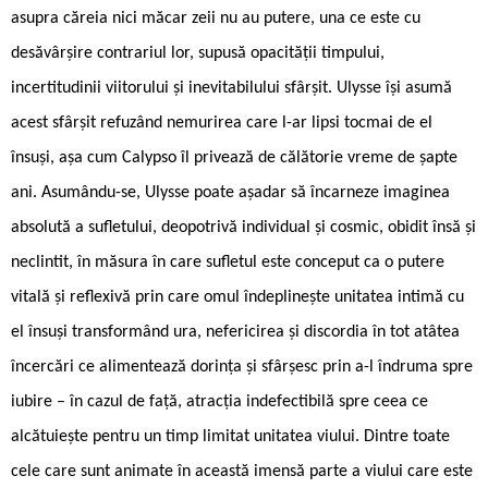
asupra căreia nici măcar zeii nu au putere, una ce este cu
desăvârșire contrariul lor, supusă opacității timpului,
incertitudinii viitorului și inevitabilului sfârșit. Ulysse își asumă
acest sfârșit refuzând nemurirea care l-ar lipsi tocmai de el
însuși, așa cum Calypso îl privează de călătorie vreme de șapte
ani. Asumându-se, Ulysse poate așadar să încarneze imaginea
absolută a sufletului, deopotrivă individual și cosmic, obidit însă și
neclintit, în măsura în care sufletul este conceput ca o putere
vitală și reflexivă prin care omul îndeplinește unitatea intimă cu
el însuși transformând ura, nefericirea și discordia în tot atâtea
încercări ce alimentează dorința și sfârșesc prin a-l îndruma spre
iubire – în cazul de față, atracția indefectibilă spre ceea ce
alcătuiește pentru un timp limitat unitatea viului. Dintre toate
cele care sunt animate în această imensă parte a viului care este