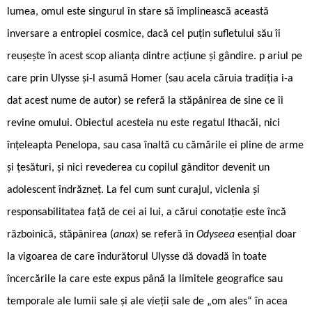
lumea, omul este singurul în stare să împlinească această
inversare a entropiei cosmice, dacă cel puțin sufletului său îi
reușește în acest scop alianța dintre acțiune și gândire. p ariul pe
care prin Ulysse și-l asumă Homer (sau acela căruia tradiția i-a
dat acest nume de autor) se referă la stăpânirea de sine ce îi
revine omului. Obiectul acesteia nu este regatul Ithacăi, nici
înțeleapta Penelopa, sau casa înaltă cu cămările ei pline de arme
și țesături, și nici revederea cu copilul gânditor devenit un
adolescent îndrăzneț. La fel cum sunt curajul, viclenia și
responsabilitatea față de cei ai lui, a cărui conotație este încă
războinică, stăpânirea (
anax
) se referă în
Odyseea
esențial doar
la vigoarea de care îndurătorul Ulysse dă dovadă în toate
încercările la care este expus până la limitele geografice sau
temporale ale lumii sale și ale vieții sale de „om ales“ în acea