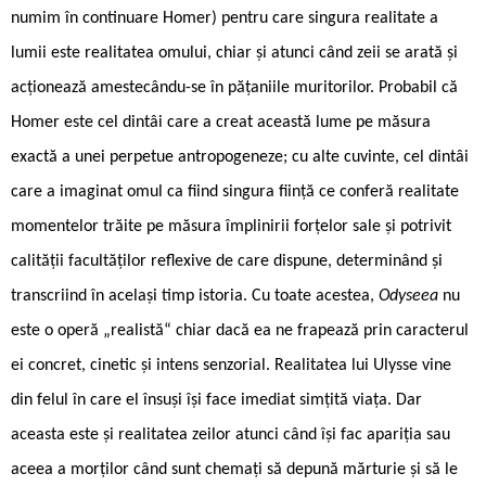
numim în continuare Homer) pentru care singura realitate a
lumii este realitatea omului, chiar și atunci când zeii se arată și
acționează amestecându-se în pățaniile muritorilor. Probabil că
Homer este cel dintâi care a creat această lume pe măsura
exactă a unei perpetue antropogeneze; cu alte cuvinte, cel dintâi
care a imaginat omul ca fiind singura ființă ce conferă realitate
momentelor trăite pe măsura împlinirii forțelor sale și potrivit
calității facultăților reflexive de care dispune, determinând și
transcriind în același timp istoria. Cu toate acestea,
Odyseea
nu
este o operă „realistă“ chiar dacă ea ne frapează prin caracterul
ei concret, cinetic și intens senzorial. Realitatea lui Ulysse vine
din felul în care el însuși își face imediat simțită viața. Dar
aceasta este și realitatea zeilor atunci când își fac apariția sau
aceea a morților când sunt chemați să depună mărturie și să le