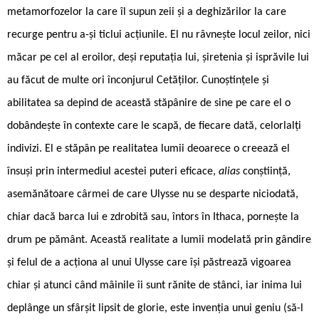
metamorfozelor la care îl supun zeii și a deghizărilor la care
recurge pentru a-și ticlui acțiunile. El nu râvnește locul zeilor, nici
măcar pe cel al eroilor, deși reputația lui, șiretenia și isprăvile lui
au făcut de multe ori înconjurul Cetăților. Cunoștințele și
abilitatea sa depind de această stăpânire de sine pe care el o
dobândește în contexte care le scapă, de fiecare dată, celorlalți
indivizi. El e stăpân pe realitatea lumii deoarece o creează el
însuși prin intermediul acestei puteri eficace,
alias
conștiință,
asemănătoare cârmei de care Ulysse nu se desparte niciodată,
chiar dacă barca lui e zdrobită sau, întors în Ithaca, pornește la
drum pe pământ. Această realitate a lumii modelată prin gândire
și felul de a acționa al unui Ulysse care își păstrează vigoarea
chiar și atunci când mâinile îi sunt rănite de stânci, iar inima lui
deplânge un sfârșit lipsit de glorie, este invenția unui geniu (să-l