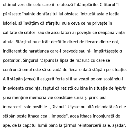
ultimul vers din cele care îi relatează întâmplările. Cititorul îl
părăsește înainte de sfârșitul lui obștesc, întrucât asta e lecția
istoriei: să învățăm că sfârșitul nu e ceva ce ne privește în
calitate de cititori sau de ascultători ai poveștii ce deapănă viața
altuia. Sfârșitul nu e trăit decât în direct de fiecare dintre noi,
indiferent de narațiunea care-l prevede sau ni-l împărtășește
a
posteriori
. Singurul răspuns la lipsa de măsură cu care se
confruntă omul este să se vadă de fiecare dată stăpân pe situație.
A fi stăpân (
anax
) îi asigură forța și îl salvează pe om scoțându-i
în evidență credința: faptul că rezistă cu bine în situație de
hybris
și își menține memoria vie constituie sursa și principiul
întoarcerii sale posibile. „Divinul“ Ulysse nu uită niciodată că el e
stăpân peste Ithaca cea „limpede“, acea Ithaca înconjurată de
ape, de la capătul lumii până la țărmul reîntoarcerii sale: așadar,