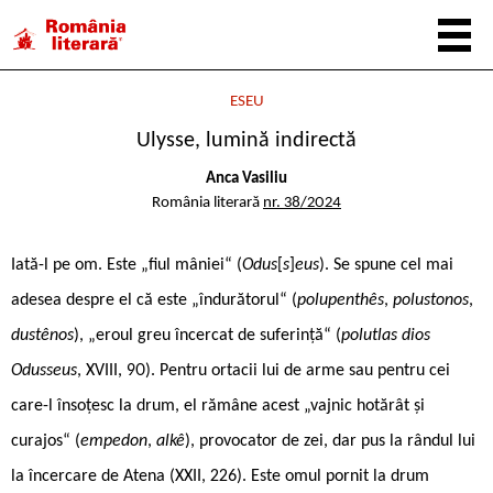
ESEU
Ulysse, lumină indirectă
Anca Vasiliu
România literară
nr. 38/2024
Iată-l pe om. Este „fiul mâniei“ (
Odus
[
s
]
eus
). Se spune cel mai
adesea despre el că este „îndurătorul“ (
polupenthês
,
polustonos
,
dustênos
), „eroul greu încercat de suferință“ (
polutlas dios
Odusseus
, XVIII, 90). Pentru ortacii lui de arme sau pentru cei
care-l însoțesc la drum, el rămâne acest „vajnic hotărât și
curajos“ (
empedon
,
alkê
), provocator de zei, dar pus la rândul lui
la încercare de Atena (XXII, 226). Este omul pornit la drum