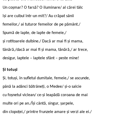
Un coșmar? O farsă? O iluminare/ al cărei tâlc
își are cuibul într-un mit?/ Au crăpat sânii
femeilor,/ ai tuturor femeilor de pe pământ./
Spumă de lapte, de lapte de femeie,/
și rotitoarele dulbine./ Dacă ar mai fi și mama,
tânără,/dacă ar mai fi și mama, tânără,/ ar trece,
desigur, laptele – laptele sfânt – peste mine!
Și totuși
Și, totuși, în sufletul dumitale, femeie,/ se ascunde,
până la adânci bătrâneți, o Medee/ și-o salcie
cu foșnetul viclean/ ce-și leapădă coroana de mai
multe ori pe an./Își cântă, singur, șarpele,
din clopoței,/ printre frunzele amare și verzi ale ei./