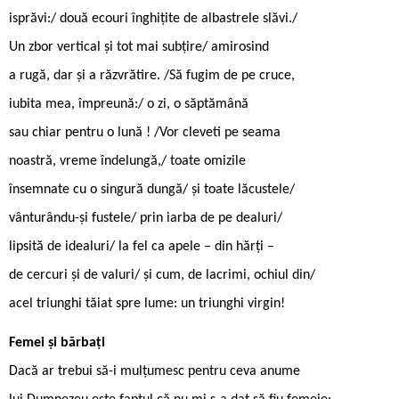
isprăvi:/ două ecouri înghițite de albastrele slăvi./
Un zbor vertical și tot mai subțire/ amirosind
a rugă, dar și a răzvrătire. /Să fugim de pe cruce,
iubita mea, împreună:/ o zi, o săptămână
sau chiar pentru o lună ! /Vor cleveti pe seama
noastră, vreme îndelungă,/ toate omizile
însemnate cu o singură dungă/ și toate lăcustele/
vânturându-și fustele/ prin iarba de pe dealuri/
lipsită de idealuri/ la fel ca apele – din hărți –
de cercuri și de valuri/ și cum, de lacrimi, ochiul din/
acel triunghi tăiat spre lume: un triunghi virgin!
Femei şi bărbaţi
Dacă ar trebui să-i mulţumesc pentru ceva anume