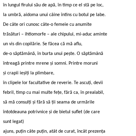
în lungul firului său de apă, în timp ce el stă pe loc,
la umbră, aidoma unui câine întins cu botul pe labe.
De câte ori cunosc câte-o femeie cu anumite
trăsături – ihtiomorfe – ale chipului, mi-aduc aminte
un vis din copilărie. Se făcea că mă aflu,
de-o săptămână, în burta unui pește. O săptămână
întreagă printre mrene și somni. Printre moruni
și crapii ieșiți la plimbare,
în clipele lor facultative de reverie. Te ascuți, devii
febril, timp cu mai multe fețe, fără ca, în prealabil,
să mă consulți și fără să ții seama de urmările
întotdeauna potrivnice și de bietul suflet (de care
sunt legat)
ajuns, puțin câte puțin, atât de curat, încât prezența