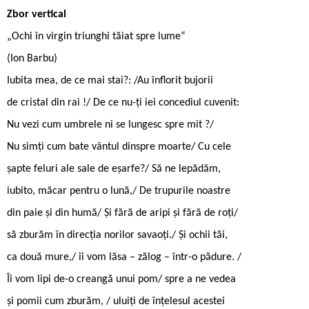
Zbor vertical
„Ochi în virgin triunghi tăiat spre lume“
(Ion Barbu)
Iubita mea, de ce mai stai?: /Au înflorit bujorii
de cristal din rai !/ De ce nu-ți iei concediul cuvenit:
Nu vezi cum umbrele ni se lungesc spre mit ?/
Nu simți cum bate vântul dinspre moarte/ Cu cele
șapte feluri ale sale de eșarfe?/ Să ne lepădăm,
iubito, măcar pentru o lună,/ De trupurile noastre
din paie și din humă/ Și fără de aripi și fără de roți/
să zburăm în direcția norilor savaoți./ Și ochii tăi,
ca două mure,/ îi vom lăsa – zălog – într-o pădure. /
Îi vom lipi de-o creangă unui pom/ spre a ne vedea
și pomii cum zburăm, / uluiți de înțelesul acestei