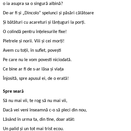
o ia asupra sa o singură albină?
De-ar fi și „Dincolo“ spelunci și păsări călătoare
Și bătături cu acareturi și lănțuguri la porți.
O colindă pentru înțelesurile fixe!
Pietrele și norii. Viii și cei morți!
Avem cu toții, în suflet, povești
Pe care nu le vom povesti niciodată.
Ce bine ar fi de s-ar lăsa și viața
Înjosită, spre apusul ei, de o erată!
Spre seară
Să nu mai vii, te rog să nu mai vii,
Dacă vei veni înseamnă c-o să pleci din nou,
Lăsând în urma ta, din tine, doar atât:
Un palid și un tot mai trist ecou.