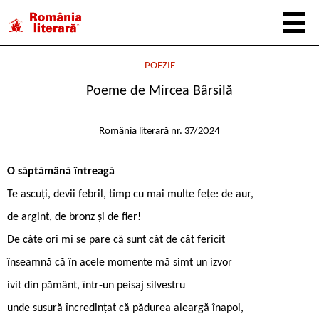
POEZIE
Poeme de Mircea Bârsilă
România literară
nr. 37/2024
O săptămână întreagă
Te ascuți, devii febril, timp cu mai multe fețe: de aur,
de argint, de bronz și de fier!
De câte ori mi se pare că sunt cât de cât fericit
înseamnă că în acele momente mă simt un izvor
ivit din pământ, într-un peisaj silvestru
unde susură încredințat că pădurea aleargă înapoi,