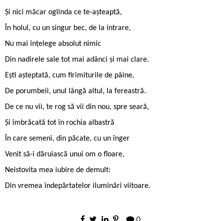
Și nici măcar oglinda ce te-așteaptă,
În holul, cu un singur bec, de la intrare,
Nu mai înțelege absolut nimic
Din nadirele sale tot mai adânci și mai clare.
Ești așteptată, cum firimiturile de pâine,
De porumbeii, unul lângă altul, la fereastră.
De ce nu vii, te rog să vii din nou, spre seară,
Și îmbrăcată tot în rochia albastră
În care semeni, din păcate, cu un înger
Venit să-i dăruiască unui om o floare,
Neistovita mea iubire de demult:
Din vremea îndepărtatelor iluminări viitoare.
0