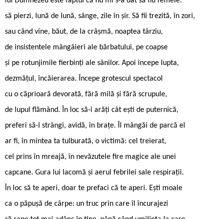
lui Dumnezeu este faptul că nu mi s-a dat să fiu femeie:
să pierzi, lună de lună, sânge, zile în şir. Să fii trezită, în zori,
sau când vine, băut, de la crâşmă, noaptea târziu,
de insistentele mângâieri ale bărbatului, pe coapse
şi pe rotunjimile fierbinţi ale sânilor. Apoi începe lupta,
dezmăţul, încăierarea. Începe grotescul spectacol
cu o căprioară devorată, fără milă şi fără scrupule,
de lupul flămând. În loc să-i arăţi cât eşti de puternică,
preferi să-l strângi, avidă, în braţe. Îl mângăi de parcă el
ar fi, în mintea ta tulburată, o victimă: cel treierat,
cel prins în mreajă, în nevăzutele fire magice ale unei
capcane. Gura lui lacomă și aerul febrilei sale respiraţii.
În loc să te aperi, doar te prefaci că te aperi. Eşti moale
ca o păpuşă de cârpe: un truc prin care îl încurajezi