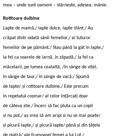
mea – unde sunt oameni – stârnește, adesea, mânie.
Rotitoare dulbine
Lapte de mamă,/ lapte dulce, lapte sfânt./ Au
crăpat dintr-odată sânii femeilor,/ ai tuturor
femeilor de pe pământ./ Stau până la gât în lapte,/
la fel ca soarele de iarnă, în zăpadă,/ la fel ca
măcelarii, pe lumea cealaltă, /în sânge de vițel,
în sânge de taur,/ în sânge de vacă./ Spumă
de lapte/ și rotitoare dulbine./ Este precum
în repetatul coșmar/ al celor înțărcați doar
de câteva zile./ Încerc să fac pluta ca un copil
și nu pot,/ aș vrea să am aripi și nu se mai poate/
și picură lapte,/ și picură lapte/ până și din țâțele
de piatră/ ale frumoasei femei a lui Lot./