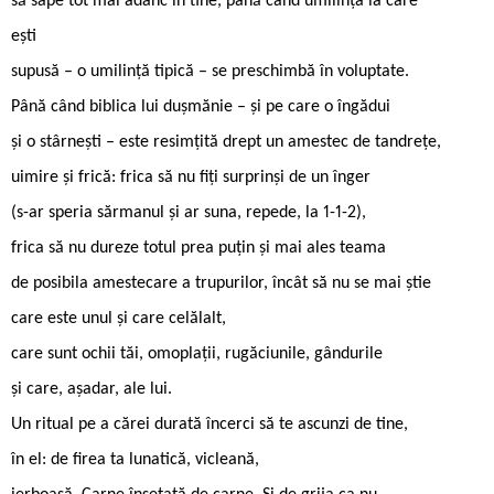
să sape tot mai adânc în tine, până când umilinţa la care
eşti
supusă – o umilinţă tipică – se preschimbă în voluptate.
Până când biblica lui duşmănie – şi pe care o îngădui
şi o stârneşti – este resimţită drept un amestec de tandreţe,
uimire şi frică: frica să nu fiţi surprinşi de un înger
(s-ar speria sărmanul și ar suna, repede, la 1-1-2),
frica să nu dureze totul prea puţin şi mai ales teama
de posibila amestecare a trupurilor, încât să nu se mai ştie
care este unul și care celălalt,
care sunt ochii tăi, omoplații, rugăciunile, gândurile
și care, așadar, ale lui.
Un ritual pe a cărei durată încerci să te ascunzi de tine,
în el: de firea ta lunatică, vicleană,