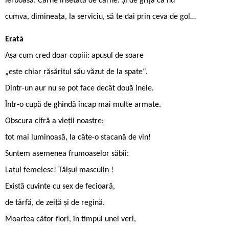
ierboasă. Carne însetată de carne. Și de grija ca nu
cumva, dimineaţa, la serviciu, să te dai prin ceva de gol…
Erată
Așa cum cred doar copiii: apusul de soare
„este chiar răsăritul său văzut de la spate“.
Dintr-un aur nu se pot face decât două inele.
Într-o cupă de ghindă încap mai multe armate.
Obscura cifră a vieții noastre:
tot mai luminoasă, la câte-o stacană de vin!
Suntem asemenea frumoaselor săbii:
Latul femeiesc! Tăișul masculin !
Există cuvinte cu sex de fecioară,
de târfă, de zeiță și de regină.
Moartea câtor flori, în timpul unei veri,