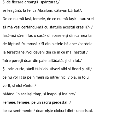
Și de fiecare creangă, spânzurat,/
se leagănă, la fel ca Absalom, câte-un bărbat/.
De ce nu mă lași, femeie, de ce nu mă lași/ – sau vrei
să mă vezi certându-mă cu statuile acestui oraș(i)?- /
lasă-mă să-mi fac o casă/ din oasele și din carnea ta
de făptură frumoasă./ Și din pletele bălane: /perdele
la ferestrane./Voi deveni din ce în ce mai neștiut /
între pereții doar din paie, altădată, și din lut./
Și, prin curte, sânii tăi:/ doi zăvozi albi și tineri și răi/
ce nu vor lăsa pe nimeni să intre/ nici vipia, în toiul
verii, și nici vântul /
bătând, în același timp, și înapoi și înainte/.
Femeie, femeie: pe un sacru piedestal, /
iar ca sentimente:/ doar niște cioburi dintr-un cristal.