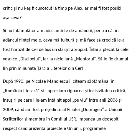
critic și nu l-aș fi cunoscut la timp pe Alex, ar mai fi fost posibil
așa ceva?
Și nu întâmplător am adus aminte de amândoi, pentru că. în
adâncul ființei mele, ceva mă tulbură și mă face să cred că le-a
fost hărăzit de Cel de Sus un sfârșit apropiat. Întâi a plecat la cele
veșnice „Discipolul“, iar la nicio lună „Mentorul“. Să le fie drumul
lin prin minunata Țară a Literelor din Cer!
După 1990, pe Nicolae Manolescu îl citeam săptămânal în
„România literară“ și-i apreciam rigoarea și incisivitatea critică,
însușiri pe care i le-am întâlnit apoi „pe viu“ între anii 2006 și
2009, când am fost președinte al Filialei „Dobrogea“ a Uniunii
Scriitorilor și membru în Consiliul USR. Impunea un deosebit
respect când prezenta proiectele Uniunii, programele