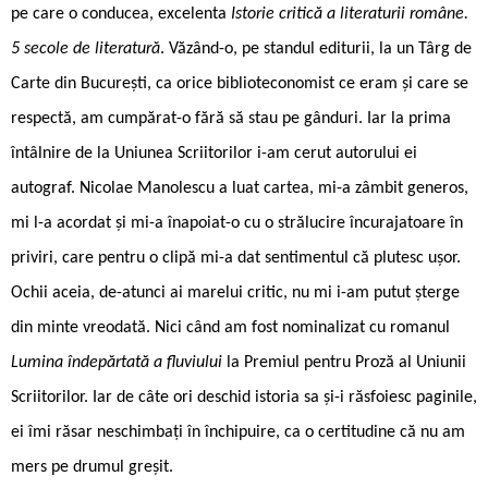
pe care o conducea, excelenta
Istorie critică a literaturii române.
5 secole de literatură
. Văzând-o, pe standul editurii, la un Târg de
Carte din București, ca orice biblioteconomist ce eram și care se
respectă, am cumpărat-o fără să stau pe gânduri. Iar la prima
întâlnire de la Uniunea Scriitorilor i-am cerut autorului ei
autograf. Nicolae Manolescu a luat cartea, mi-a zâmbit generos,
mi l-a acordat și mi-a înapoiat-o cu o strălucire încurajatoare în
priviri, care pentru o clipă mi-a dat sentimentul că plutesc ușor.
Ochii aceia, de-atunci ai marelui critic, nu mi i-am putut șterge
din minte vreodată. Nici când am fost nominalizat cu romanul
Lumina îndepărtată a fluviului
la Premiul pentru Proză al Uniunii
Scriitorilor. Iar de câte ori deschid istoria sa și-i răsfoiesc paginile,
ei îmi răsar neschimbați în închipuire, ca o certitudine că nu am
mers pe drumul greșit.