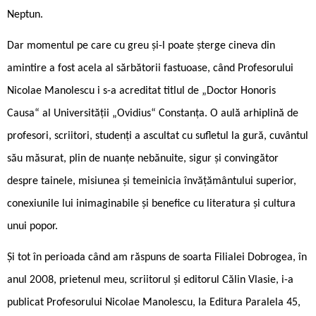
Neptun.
Dar momentul pe care cu greu și-l poate șterge cineva din
amintire a fost acela al sărbătorii fastuoase, când Profesorului
Nicolae Manolescu i s-a acreditat titlul de „Doctor Honoris
Causa“ al Universității „Ovidius“ Constanța. O aulă arhiplină de
profesori, scriitori, studenți a ascultat cu sufletul la gură, cuvântul
său măsurat, plin de nuanțe nebănuite, sigur și convingător
despre tainele, misiunea și temeinicia învățământului superior,
conexiunile lui inimaginabile și benefice cu literatura și cultura
unui popor.
Și tot în perioada când am răspuns de soarta Filialei Dobrogea, în
anul 2008, prietenul meu, scriitorul și editorul Călin Vlasie, i-a
publicat Profesorului Nicolae Manolescu, la Editura Paralela 45,