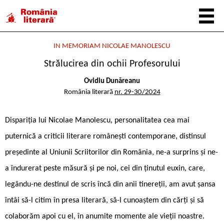
IN MEMORIAM NICOLAE MANOLESCU
Strălucirea din ochii Profesorului
Ovidiu Dunăreanu
România literară
nr. 29-30/2024
Dispariția lui Nicolae Manolescu, personalitatea cea mai
puternică a criticii literare românești contemporane, distinsul
președinte al Uniunii Scriitorilor din România, ne-a surprins și ne-
a îndurerat peste măsură și pe noi, cei din ținutul euxin, care,
legându-ne destinul de scris încă din anii tinereții, am avut șansa
întâi să-l citim în presa literară, să-l cunoaștem din cărți și să
colaborăm apoi cu el, în anumite momente ale vieții noastre.