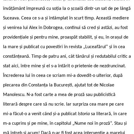
învățământ împreună cu soția la o școală dintr-un sat de pe lângă
Suceava. Ceea ce s-a și întâmplat în scurt timp. Această mediere
și venirea lui Alex în Dobrogea, continui să cred și astăzi, au fost
providențiale și pentru mine, proaspăt stabilit, și eu, în orașul de
la mare și publicat cu povestiri în revista „Luceafărul“ și în cea
constănțeană. Timp de patru ani, cât tânărul și redutabilul critic a
stat aici, între mine și el s-a întărit o prietenie de nezdruncinat.
Încrederea lui în ceea ce scriam mi-a dovedit-o ulterior, după
plecarea din Constanța la București, ajutat tot de Nicolae
Manolescu. N-a fost carte a mea de proză sau publicistică
literară despre care să nu scrie. Iar surpriza cea mare pe care
mi-a făcut-o a venit când și-a publicat
Istoria
sa literară, în care
m-a cuprins și pe mine, în capitolul „Nume noi în proză“. Stau și
mă întreb și acum! Dacă n-ar fi fost acea intervenție a marelui