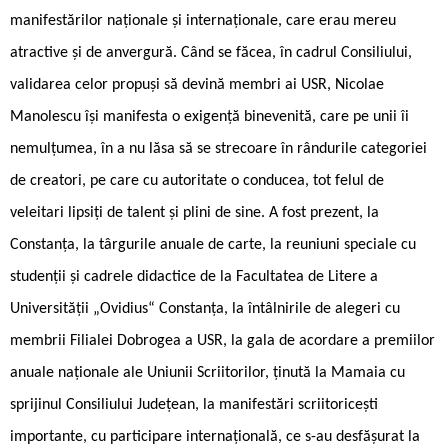
manifestărilor naționale și internaționale, care erau mereu
atractive și de anvergură. Când se făcea, în cadrul Consiliului,
validarea celor propuși să devină membri ai USR, Nicolae
Manolescu își manifesta o exigență binevenită, care pe unii îi
nemulțumea, în a nu lăsa să se strecoare în rândurile categoriei
de creatori, pe care cu autoritate o conducea, tot felul de
veleitari lipsiți de talent și plini de sine. A fost prezent, la
Constanța, la târgurile anuale de carte, la reuniuni speciale cu
studenții și cadrele didactice de la Facultatea de Litere a
Universității „Ovidius“ Constanța, la întâlnirile de alegeri cu
membrii Filialei Dobrogea a USR, la gala de acordare a premiilor
anuale naționale ale Uniunii Scriitorilor, ținută la Mamaia cu
sprijinul Consiliului Județean, la manifestări scriitoricești
importante, cu participare internațională, ce s-au desfășurat la