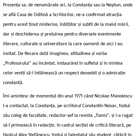
Prezența sa, de nenumărate ori, la Constanța sau la Neptun, unde
se află Casa de Odihnă a Scriitorilor, ne-a confirmat atracția
pentru acest ținut misterios, înălțător și subtil de la malul mării,
dar și deschiderea și prețuirea pentru diversele evenimente
literare, culturale și universitare la care oamenii de aici l-au
invitat. De fiecare dată imaginea, atitudinea și vorba
„Profesorului“ au încântat, instaurând în sufletul și în mintea
celor veniți să-l întâlnească un respect deosebit și o admirație
constantă.
Îmi amintesc de momentul din anul 1971 când Nicolae Manolescu
l-a contactat, la Constanța, pe scriitorul Constantin Novac, fostul
său coleg de facultate, redactor-șef la revista „Tomis“, și l-a rugat
să-l primească în redacție, în cadrul secției de critică literară, pe
tânărul Alex Ștefănescu, fostul și talentatul său student, rătăcit în