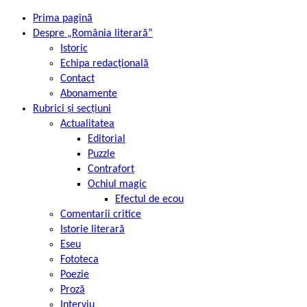
Prima pagină
Despre „România literară”
Istoric
Echipa redacțională
Contact
Abonamente
Rubrici și secțiuni
Actualitatea
Editorial
Puzzle
Contrafort
Ochiul magic
Efectul de ecou
Comentarii critice
Istorie literară
Eseu
Fototeca
Poezie
Proză
Interviu