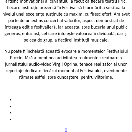
artistic motivațional al cuvântului a făcut ca fiecare teatru liric,
fiecare instituție prezentă în Festival să fi urmărit a se situa la
nivelul unei excelențe susținute cu maxim, cu firesc efort. Am avut
parte de un extins concert al valorilor, aspect demonstrat de
întreaga ediție festivalieră. Iar aceasta, spre bucuria unui public
generos, entuziast, cel care intuiește valoarea individuală, dar și
pe cea de grup, a fiecărei instituții muzicale.
Nu poate fi încheiată această evocare a momentelor Festivalului
Puccini fără a menționa activitatea realmente creatoare a
jurnalistului audio-video Virgil Oprina, tenace realizator al unor
reportaje dedicate fiecărui moment al Festivalului, evenimente
rămase astfel, spre cunoaștere, pentru viitorime.
0