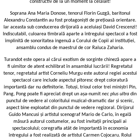
constructiv de la un moment la celălalt!
Soprana Ana Maria Donose, tenorul Florin Guzgă, baritonul
Alexandru Constantin au fost protagoniști de prețioasă orientare.
Iar aceasta sub conducerea dirijorală a aceluiași David Crescenzi!
Indiscutabil, culoarea timbrală aparte a întregului spectacol a fost
împlinită de sonoritatea ingenuă a Corului de Copii al instituției,
ansamblu condus de maestrul de cor Raluca Zaharia.
Turandot este opera al cărui exotism de sorginte chineză apare a
fi uimitor de atent echilibrat în ansamblul lucrării! Regretatul
tenor, regretatul artist Corneliu Murgu este autorul regiei acestui
spectacol care include aspectul pitoresc drept coloratură
importantă dar nu definitorie. Totuși, trioul celor trei miniștri Pin,
Pang, Pong poate fi apreciat drept un așa-numit
nec plus ultra
din
punctul de vedere al coloritului muzical-dramatic dar și scenic,
aspect bine exploatat din punctul de vedere regizoral. Dirijorul
Guido Mancusi și artistul scenograf Mario de Carlo, în egală
măsură autorul costumelor, au fost invitații principali ai
spectacolului; coregrafia atât de importantă în economia
întregului a fost realizată de artistul Carmen Cojocaru. Rolul