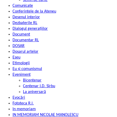
Semn de carte
Comunicate
Conferintele de la Ateneu
Desenul interior
Dezbaterile RL
Dialogul generațiilor
Document
Documentar RL
DOSAR
Dosarul artelor
Eseu
Etimologii
Eu și comunismul
Eveniment
Bicentenar
Centenar I.D. Sîrbu
La aniversară
Evocări
Fototeca R.l.
In memoriam
IN MEMORIAM NICOLAE MANOLESCU