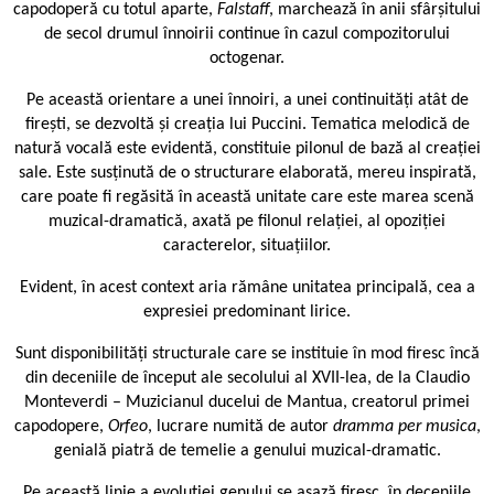
capodoperă cu totul aparte,
Falstaff
, marchează în anii sfârșitului
de secol drumul înnoirii continue în cazul compozitorului
octogenar.
Pe această orientare a unei înnoiri, a unei continuități atât de
firești, se dezvoltă și creația lui Puccini. Tematica melodică de
natură vocală este evidentă, constituie pilonul de bază al creației
sale. Este susținută de o structurare elaborată, mereu inspirată,
care poate fi regăsită în această unitate care este marea scenă
muzical-dramatică, axată pe filonul relației, al opoziției
caracterelor, situațiilor.
Evident, în acest context aria rămâne unitatea principală, cea a
expresiei predominant lirice.
Sunt disponibilități structurale care se instituie în mod firesc încă
din deceniile de început ale secolului al XVII-lea, de la Claudio
Monteverdi – Muzicianul ducelui de Mantua, creatorul primei
capodopere,
Orfeo
, lucrare numită de autor
dramma per musica
,
genială piatră de temelie a genului muzical-dramatic.
Pe această linie a evoluției genului se așază firesc, în deceniile