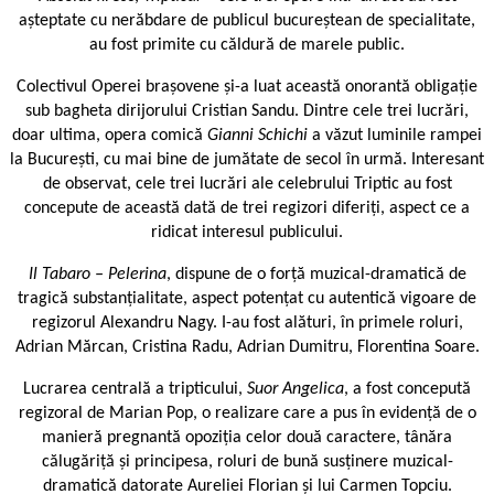
așteptate cu nerăbdare de publicul bucureștean de specialitate,
au fost primite cu căldură de marele public.
Colectivul Operei brașovene și-a luat această onorantă obligație
sub bagheta dirijorului Cristian Sandu. Dintre cele trei lucrări,
doar ultima, opera comică
Gianni Schichi
a văzut luminile rampei
la București, cu mai bine de jumătate de secol în urmă. Interesant
de observat, cele trei lucrări ale celebrului Triptic au fost
concepute de această dată de trei regizori diferiți, aspect ce a
ridicat interesul publicului.
Il Tabaro – Pelerina
, dispune de o forță muzical-dramatică de
tragică substanțialitate, aspect potențat cu autentică vigoare de
regizorul Alexandru Nagy. I-au fost alături, în primele roluri,
Adrian Mărcan, Cristina Radu, Adrian Dumitru, Florentina Soare.
Lucrarea centrală a tripticului,
Suor Angelica
, a fost concepută
regizoral de Marian Pop, o realizare care a pus în evidență de o
manieră pregnantă opoziția celor două caractere, tânăra
călugăriță și principesa, roluri de bună susținere muzical-
dramatică datorate Aureliei Florian și lui Carmen Topciu.