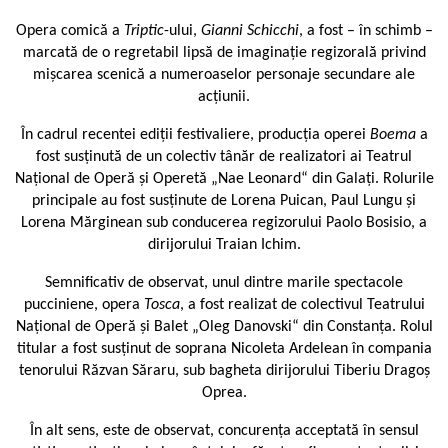
Opera comică a
Triptic
-ului,
Gianni Schicchi
, a fost – în schimb –
marcată de o regretabil lipsă de imaginație regizorală privind
mișcarea scenică a numeroaselor personaje secundare ale
acțiunii.
În cadrul recentei ediții festivaliere, producția operei
Boema
a
fost susținută de un colectiv tânăr de realizatori ai Teatrul
Național de Operă și Operetă „Nae Leonard“ din Galați. Rolurile
principale au fost susținute de Lorena Puican, Paul Lungu și
Lorena Mărginean sub conducerea regizorului Paolo Bosisio, a
dirijorului Traian Ichim.
Semnificativ de observat, unul dintre marile spectacole
pucciniene, opera
Tosca
, a fost realizat de colectivul Teatrului
Național de Operă și Balet „Oleg Danovski“ din Constanța. Rolul
titular a fost susținut de soprana Nicoleta Ardelean în compania
tenorului Răzvan Săraru, sub bagheta dirijorului Tiberiu Dragoș
Oprea.
În alt sens, este de observat, concurența acceptată în sensul