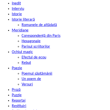
Inedit
Interviu
Istorie
Istorie literară
Romanele de altădată
Meridiane
Corespondență din Paris
Hexagonale
Parisul scriitorilor
Ochiul magic
Efectul de ecou
Rebut
Poezie
Poemul săptămânii
Un poem de
Versuri
Proză
Puzzle
Reportaj
Restituiri