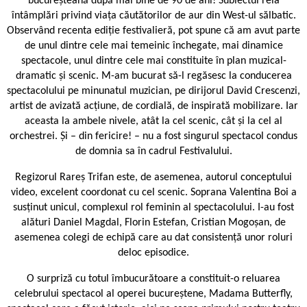
bucureșteană după mai bine de 90 de ani! Subiectul reia
întâmplări privind viața căutătorilor de aur din West-ul sălbatic.
Observând recenta ediție festivalieră, pot spune că am avut parte
de unul dintre cele mai temeinic închegate, mai dinamice
spectacole, unul dintre cele mai constituite în plan muzical-
dramatic și scenic. M-am bucurat să-l regăsesc la conducerea
spectacolului pe minunatul muzician, pe dirijorul David Crescenzi,
artist de avizată acțiune, de cordială, de inspirată mobilizare. Iar
aceasta la ambele nivele, atât la cel scenic, cât și la cel al
orchestrei. Și – din fericire! – nu a fost singurul spectacol condus
de domnia sa în cadrul Festivalului.
Regizorul Rareș Trifan este, de asemenea, autorul conceptului
video, excelent coordonat cu cel scenic. Soprana Valentina Boi a
susținut unicul, complexul rol feminin al spectacolului. I-au fost
alături Daniel Magdal, Florin Estefan, Cristian Mogoșan, de
asemenea colegi de echipă care au dat consistență unor roluri
deloc episodice.
O surpriză cu totul îmbucurătoare a constituit-o reluarea
celebrului spectacol al operei bucureștene, Madama Butterfly,