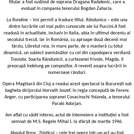
titular a fost susținut de soprana Dragana Radakovic, care a
evoluat în compania tenorului Bogdan Zaharia.
La Rondine
– îmi permit a traduce titlul,
Rândunica
– este una
dintre lucrările cel mai puțin cunoscute ale lui Puccini.A fost
readusă în actualitate, inclusiv în Italia, abia în ultimul deceniu al
secolului trecut. Iar în România, cu aproape două decenii mai
târziu. Libretul reia, în mare parte, de o manieră cu totul
dinamică, un subiect asemănător cu cel din capodopera verdiană
Traviata
. Soarta Rândunicii, a curtezanei frivole, Magda, îl
preocupă îndelung pe compozitor. A revenit asupra lucrării în
numeroase rânduri.
Opera Maghiară din Cluj a readus acest spectacol la București sub
bagheta dirijorului Horvath Joszef, în regia concepută de Ferenc
Anger, cu participarea sopranei Covacinschi Yolanda, a tenorului
Paraki Adorjan.
Am aflat cu vădit interes, actul de întemeiere a instituției a fost
semnat de M.S. Regele Mihai I, la sfârșit de martie 1946.
Absolut firesc,
Tripticul
– cele trei opere într-un act au fost