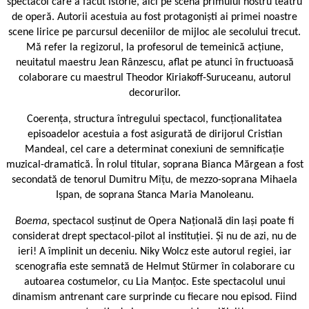
spectacol care a făcut istorie, aici pe scena primului nostru teatru
de operă. Autorii acestuia au fost protagoniști ai primei noastre
scene lirice pe parcursul deceniilor de mijloc ale secolului trecut.
Mă refer la regizorul, la profesorul de temeinică acțiune,
neuitatul maestru Jean Rânzescu, aflat pe atunci în fructuoasă
colaborare cu maestrul Theodor Kiriakoff-Suruceanu, autorul
decorurilor.
Coerența, structura întregului spectacol, funcționalitatea
episoadelor acestuia a fost asigurată de dirijorul Cristian
Mandeal, cel care a determinat conexiuni de semnificație
muzical-dramatică. În rolul titular, soprana Bianca Mărgean a fost
secondată de tenorul Dumitru Mîțu, de mezzo-soprana Mihaela
Ișpan, de soprana Stanca Maria Manoleanu.
Boema
, spectacol susținut de Opera Națională din Iași poate fi
considerat drept spectacol-pilot al instituției. Și nu de azi, nu de
ieri! A împlinit un deceniu. Niky Wolcz este autorul regiei, iar
scenografia este semnată de Helmut Stürmer în colaborare cu
autoarea costumelor, cu Lia Manțoc. Este spectacolul unui
dinamism antrenant care surprinde cu fiecare nou episod. Fiind