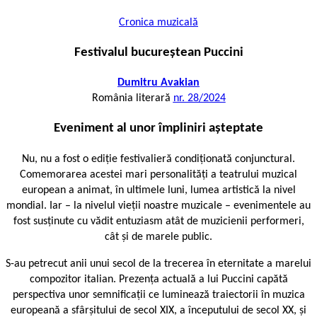
Cronica muzicală
Festivalul bucureștean Puccini
Dumitru Avakian
România literară
nr. 28/2024
Eveniment al unor împliniri așteptate
Nu, nu a fost o ediție festivalieră condiționată conjunctural.
Comemorarea acestei mari personalități a teatrului muzical
european a animat, în ultimele luni, lumea artistică la nivel
mondial. Iar – la nivelul vieții noastre muzicale – evenimentele au
fost susținute cu vădit entuziasm atât de muzicienii performeri,
cât și de marele public.
S-au petrecut anii unui secol de la trecerea în eternitate a marelui
compozitor italian. Prezența actuală a lui Puccini capătă
perspectiva unor semnificații ce luminează traiectorii în muzica
europeană a sfârșitului de secol XIX, a începutului de secol XX, și