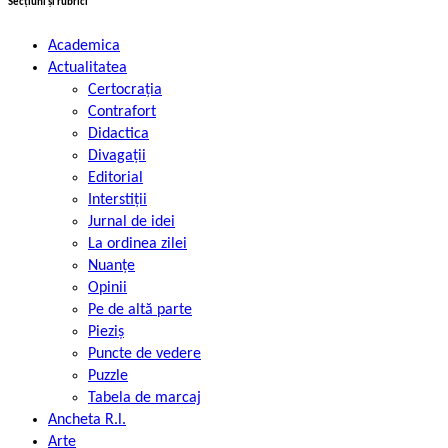
Secțiuni și rubrici
Academica
Actualitatea
Certocrația
Contrafort
Didactica
Divagații
Editorial
Interstiții
Jurnal de idei
La ordinea zilei
Nuanțe
Opinii
Pe de altă parte
Pieziș
Puncte de vedere
Puzzle
Tabela de marcaj
Ancheta R.l.
Arte