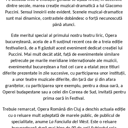
dintre secole, marea creație muzical-dramatică a lui Giacomo
Puccini. Sensul înnoirii este evident. Scenele muzical-dramatice
sunt mai dinamice, contrastele dobândesc o forță necunoscută
până atunci.
Este meritul special al primului nostru teatru liric, Opera
bucureșteană, acela de a fi susținut recent cea de a treia ediție
festivalieră, de a fi găzduit acest eveniment dedicat creației lui
Puccini. Mai mult decât atât, față de evenimentele similare
petrecute pe marile meridiane internaționale ale muzicii,
evenimentul bucureștean a fost cel care a etalat zece titluri
diferite prezentate în zile succesive, cu participarea unor instituții,
a unor teatre muzicale diferite, din țară dar și din afara
granițelor, cu participarea spre exemplu, pentru a doua oară, a
Operei budapestane sau a celei din Coreea de Sud, invitată pentru
prima oară în Festival.
Trebuie remarcat, Opera Română din Cluj a deschis actuala ediție
cu o reluare mult așteptată de marele public, de publicul de
specialitate, anume
La Fanciulla del West
. Este o reluare