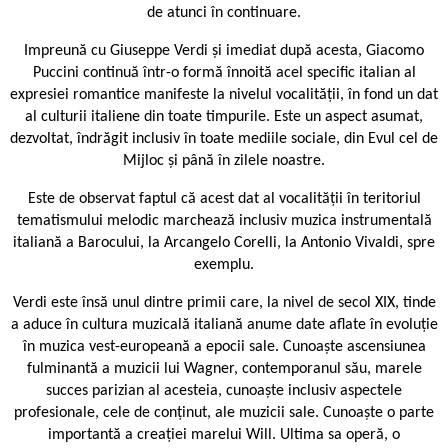
de atunci în continuare.
Impreună cu Giuseppe Verdi și imediat după acesta, Giacomo
Puccini continuă într-o formă înnoită acel specific italian al
expresiei romantice manifeste la nivelul vocalității, în fond un dat
al culturii italiene din toate timpurile. Este un aspect asumat,
dezvoltat, îndrăgit inclusiv în toate mediile sociale, din Evul cel de
Mijloc și până în zilele noastre.
Este de observat faptul că acest dat al vocalității în teritoriul
tematismului melodic marchează inclusiv muzica instrumentală
italiană a Barocului, la Arcangelo Corelli, la Antonio Vivaldi, spre
exemplu.
Verdi este însă unul dintre primii care, la nivel de secol XIX, tinde
a aduce în cultura muzicală italiană anume date aflate în evoluție
în muzica vest-europeană a epocii sale. Cunoaște ascensiunea
fulminantă a muzicii lui Wagner, contemporanul său, marele
succes parizian al acesteia, cunoaște inclusiv aspectele
profesionale, cele de conținut, ale muzicii sale. Cunoaște o parte
importantă a creației marelui Will. Ultima sa operă, o