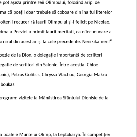
se pot așeza printre zeii Olimpului, folosind aripi de
seama că poeții doar trebuie să coboare din înaltul literelor
oltenii recuceriră laurii Olimpului și-i felicit pe Nicolae,
xima a Poeziei a primit laurii meritați, ca o încununare a
urnirul din acest an și la cele precedente. Nenikikamen!“
oezie de la Dion, o delegație importantă de scriitori
gație de scriitori din Salonic. Între aceștia: Chloe
lonic), Petros Golitsis, Chryssa Vlachou, Georgia Makro
 boukas.
ogram: vizitele la Mânăstirea Sfântului Dionisie de la
 la poalele Muntelui Olimp, la Leptokarya. În competiție: