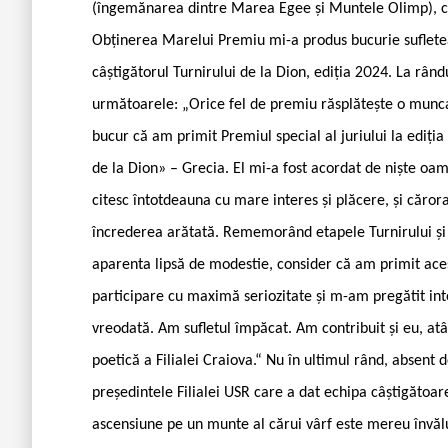
(îngemănarea dintre Marea Egee și Muntele Olimp), cu 
Obținerea Marelui Premiu mi-a produs bucurie sufleteas
câștigătorul Turnirului de la Dion, ediția 2024. La rând
următoarele: „Orice fel de premiu răsplătește o munca 
bucur că am primit Premiul special al juriului la ediți
de la Dion» – Grecia. El mi-a fost acordat de niște oame
citesc întotdeauna cu mare interes și plăcere, și căror
încrederea arătată. Rememorând etapele Turnirului și le
aparenta lipsă de modestie, consider că am primit aces
participare cu maximă seriozitate și m-am pregătit int
vreodată. Am sufletul împăcat. Am contribuit și eu, atât
poetică a Filialei Craiova.“ Nu în ultimul rând, absent 
președintele Filialei USR care a dat echipa câștigătoar
ascensiune pe un munte al cărui vârf este mereu învăluit