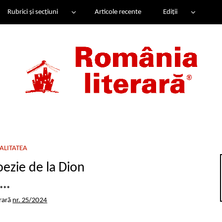
Rubrici și secțiuni
Articole recente
Ediții
ALITATEA
oezie de la Dion
***
erară
nr. 25/2024