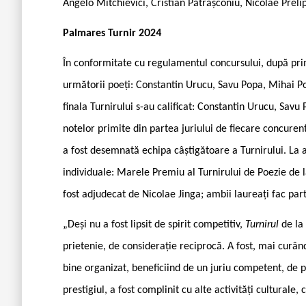
Angelo Mitchievici, Cristian Pătrășconiu, Nicolae Preli
Palmares Turnir 2024
În conformitate cu regulamentul concursului, după pri
următorii poeți: Constantin Urucu, Savu Popa, Mihai P
finala Turnirului s-au calificat: Constantin Urucu, Sav
notelor primite din partea juriului de fiecare concurent
a fost desemnată echipa câștigătoare a Turnirului. La
individuale: Marele Premiu al Turnirului de Poezie de la
fost adjudecat de Nicolae Jinga; ambii laureați fac par
„Deși nu a fost lipsit de spirit competitiv,
Turnirul
de la
prietenie, de considerație reciprocă. A fost, mai curân
bine organizat, beneficiind de un juriu competent, de p
prestigiul, a fost complinit cu alte activități cultura