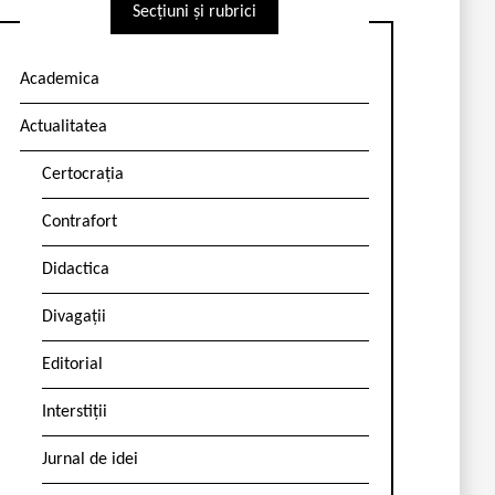
Secțiuni și rubrici
Academica
Actualitatea
Certocrația
Contrafort
Didactica
Divagații
Editorial
Interstiții
Jurnal de idei