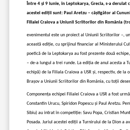
Între 4 și 9 iunie, în Leptokarya, Grecia, s-a derulat
acestei ediții sunt: Paul Aretzu – câștigător al Cunun
Filialei Craiova a Uniunii Scriitorilor din România (t
evenimentul este un proiect al Uniunii Scriitorilor –, unu
această ediție, cu sprijinul financiar al Ministerului Cul
poetică de la Leptokarya au fost prezente două echipe
– de-a lungul a trei runde. La ediția de anul acesta a Tu
echipă) de la Filiala Craiova a USR și, respectiv, de la o
Brașov a Uniunii Scriitorilor din România, cu toții dese
Componența echipei Filialei Craiova a USR a fost următ
Constantin Urucu, Spiridon Popescu și Paul Aretzu. Pent
Sibiu) au intrat în competiție: Savu Popa, Cristian M
Posada. Juriul acestei ediții a Turnirului de la Dion 