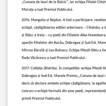
„Cununa de lauri de la Balcic“, iar echipa Filialei Chiși
Mocuța a luat Premiul Publicului.
2016: Mangalia și Neptun. A fost o participare, neobiș
echipă, câștigătoarea ediției anterioare – Chișinău; a d
și Sibiu; a treia – cu poeți din Filialele Alba-Hunedoar
aparțin Filialelor din Bacău, Dobrogea și Sud-Est. Mar
Mircea Bârsilă și Leo Butnaru. Echipa Pitești-Sibiu a fos
Radu Văcărescu a luat Premiul Publicului.
2017: Colibița (Bistrița). În competiție: echipa Pitești-
Dobrogea și Sud-Est. Marele Premiu „Cununa de lauri d
decis să declare ambele echipe câștigătoare, la egalit
concurs o echipă formată din șase poeți, reprezentanți 
primit Premiul Publicului.