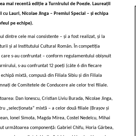
 cea mai recentă ediție a Turnirului de Poezie. Laureații
ii cu Lauri, Nicolae Jinga – Premiul Special – și echipa
rofeul pe echipe
).
l dintre cele mai consistente – și a fost realizat, și la
turii și al Institutului Cultural Român. În competiția
, care s-au confruntat – conform regulamentului obișnuit
rnirului, s-au confruntat 12 poeți (câte 6 din fiecare
 echipă mixtă, compusă din Filiala Sibiu și din Filiala
mnați de Comitetele de Conducere ale celor trei filiale.
oarea: Dan Ionescu, Cristian Liviu Burada, Nicolae Jinga,
ru „selecționata“ mixtă – a celor două filiale (Brașov și
untean, Ionel Simota, Magda Mirea, Costel Nedelcu, Mihai
a avut următoarea componență: Gabriel Chifu, Horia Gârbea,