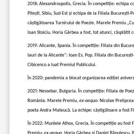
2018: Alexandrou­polis, Grecia. În competiție: echipa 
Pitești, Sibiu, Sud-Est și echipa de la Filiala București-
câștigătoarea Turnirului de Poezie. Marele Premiu „Cu
Ioan Stoiciu. Horia Gârbea a fost, tot atunci, răsplătit 
2019: Alicante, Spania. În competiție: Filiala din Bucur
lauri de la Alicante“: Ioan Es. Pop. Filiala din Bucureș
Cibicenco a luat Premiul Publicului.
În 2020: pandemia a blocat organizarea ediției aniver
2021: Nessebar, Bulgaria. În competiție: Filiala de Poezi
România. Marele Premiu,
ex-aequo
: Nicolae Prelipcea
poeta Andra Mateucă. La echipe: câștigătoare a fost Fi
În 2022: Muntele Athos, Grecia. În competiție au fost Fi
Premiu:
ex-aequo
, Horia Gârbea și Daniel Bănulescu. P