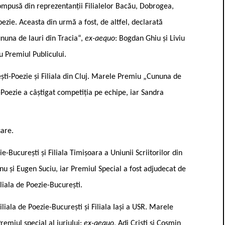
compusă din reprezentanții Filialelor Bacău, Dobrogea,
Poezie. Aceasta din urmă a fost, de altfel, declarată
nuna de lauri din Tracia“,
ex-aequo
: Bogdan Ghiu și Liviu
cu Premiul Publicului.
ești-Poezie și Filiala din Cluj. Marele Premiu „Cununa de
ti-Poezie a câștigat competiția pe echipe, iar Sandra
sare.
e-București și Filiala Timișoara a Uniunii Scriitorilor din
nu și Eugen Suciu, iar Premiul Special a fost adjudecat de
liala de Poezie-București.
liala de Poezie-București și Filiala Iași a USR. Marele
remiul special al juriului:
ex-aequo
, Adi Cristi și Cosmin