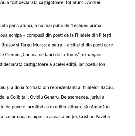
nău a fost declarată câștigătoare; tot atunci, Andrei
nuită până atunci, a nu mai puțin de 4 echipe: prima
oua echipă – compusă din poeți de la Filialele din Pitești
a, Brașov și Târgu Mureș; a patra – alcătuită din poeți care
ele Premiu „Cununa de lauri de la Tomis“,
ex-aequo
:
t declarată câștigătoare a acelei ediții, iar poetul Ion
Sibiu și a doua formată din reprezentanți ai filialelor Bacău,
e la Colibița“: Ovidiu Genaru. De asemenea, juriul a
ate de puncte, urmând ca în ediția viitoare să rămână în
ai celor două echipe. La această ediție, Cristian Pavel a