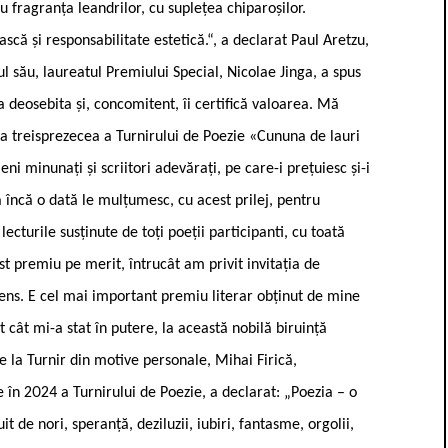
fragranța leandrilor, cu suplețea chiparoșilor.
că și responsabilitate estetică.“, a declarat Paul Aretzu,
ul său, laureatul Premiului Special, Nicolae Jinga, a spus
deosebita și, concomitent, îi certifică valoarea. Mă
a a treisprezecea a Turnirului de Poezie «Cununa de lauri
ni minunați și scriitori adevărați, pe care-i prețuiesc și-i
a încă o dată le mulțumesc, cu acest prilej, pentru
cturile susținute de toți poeții participanti, cu toată
t premiu pe merit, întrucât am privit invitația de
ens. E cel mai important premiu literar obținut de mine
 cât mi-a stat în putere, la această nobilă biruință
de la Turnir din motive personale, Mihai Firică,
e în 2024 a Turnirului de Poezie, a declarat: „Poezia – o
 de nori, speranță, deziluzii, iubiri, fantasme, orgolii,