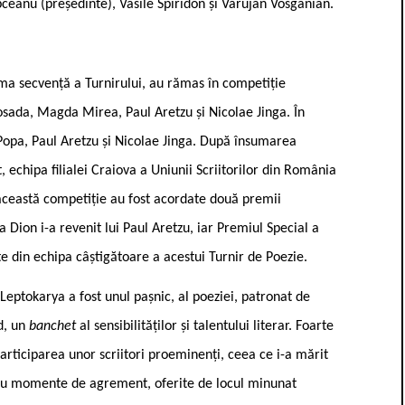
pceanu (președinte), Vasile Spiridon și Varujan Vosganian.
ma secvență a Turnirului, au rămas în competiție
osada, Magda Mirea, Paul Aretzu și Nicolae Jinga. În
u Popa, Paul Aretzu și Nicolae Jinga. După însumarea
, echipa filialei Craiova a Uniunii Scriitorilor din România
 această competiție au fost acordate două premii
 Dion i-a revenit lui Paul Aretzu, iar Premiul Special a
te din echipa câștigătoare a acestui Turnir de Poezie.
 Leptokarya a fost unul pașnic, al poeziei, patronat de
d, un
banchet
al sensibilităților și talentului literar. Foarte
articiparea unor scriitori proeminenți, ceea ce i-a mărit
le, cu momente de agrement, oferite de locul minunat