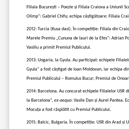
Filiala București – Poezie și Filiala Craiova a Uniunii 
Olimp“: Gabriel Chifu; echipa câștigătoare: Filiala Cra
2012: Turcia (Kusa dasi). În competiție: Filiala din Craio
Marele Premiu „Cununa de lauri de la Efes“: Adrian Pop
Vasiliu a primit Premiul Publicului.
2013: Ungaria, la Gyula. Au participat: echipele Filial
Gyula“ a fost câștigat de Ioan Moldovan, iar echipa din
Premiul Publicului – Romulus Bucur; Premiul de Onoar
2014: Barcelona. Au concurat echipele Filialelor USR 
la Barcelona“,
ex-aequo
: Vasile Dan și Aurel Pantea. 
Mocuța a fost răsplătit cu Premiul Publicului.
2015: Balcic, Bulgaria. În competiție: USR din Arad ș