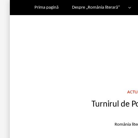
Prima pagină
Despre „România literară”
ACTU
Turnirul de P
România lit