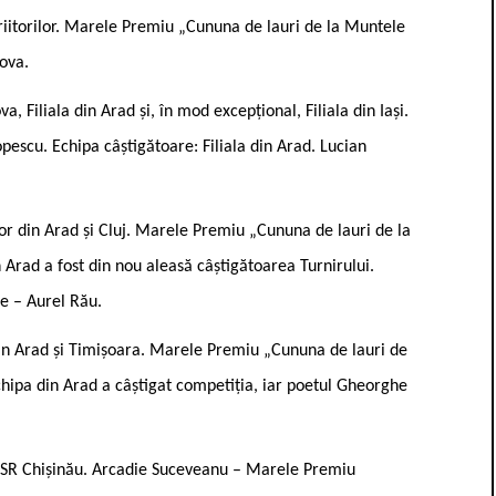
Scriitorilor. Marele Premiu „Cununa de lauri de la Muntele
iova.
va, Filiala din Arad și, în mod excepțional, Filiala din Iași.
escu. Echipa câștigătoare: Filiala din Arad. Lucian
elor din Arad și Cluj. Marele Premiu „Cununa de lauri de la
 Arad a fost din nou aleasă câștigătoarea Turnirului.
e – Aurel Rău.
din Arad și Timișoara. Marele Premiu „Cununa de lauri de
Echipa din Arad a câștigat competiția, iar poetul Gheorghe
i USR Chișinău. Arcadie Suceveanu – Marele Premiu