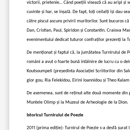
victorii, prietenie… Când poețiii visează că au aripi și 
cuvinte și har, se înșală. De fapt, toți ceilalți își dau 
către piscul ascuns privirii muritorilor. Sunt bucuros că 
Dan, Cristian, Paul, Spiridon și Constantin. Craiova Ma
evenimentului dedicat tuturor confraților prezenți la T
De menționat și faptul că, la jumătatea Turnirului de P
români a avut o foarte bună întâlnire de lucru cu o dele
Koutsoumpeli (președinta Asociației Scriitorilor din Sa
gior gou, Ria Felekidou, Eirini Ioannidou și Theo Kalam
De asemenea, sunt de reținut alte două momente din pr
Muntele Olimp și la Muzeul de Arheologie de la Dion.
Istoricul Turnirului de Poezie
2011 (prima ediție): Turnirul de Poezie s-a desfă ­șurat