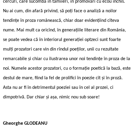
cercuri, care sucombă în tămîieri, în promovări cu ecou închis.
Nu ai cum, din afară privind, să poţi face o analiză a noilor
tendinţe în proza românească, chiar doar evidenţiind cîteva
nume. Mai mult ca oricînd, în generaţiile literare din România,
se poate vedea că în interiorul generaţiei optzeci sunt foarte
mulţi prozatori care vin din rîndul poeţilor, unii cu rezultate
remarcabile şi chiar cu ilustrarea unor noi tendinţe în proza de la
noi. Numele acestor prozatori, cu o formaţie poetică la bază, este
destul de mare, fiind la fel de prolifici în poezie cît şi în proză.
Asta nu ar fi în detrimentul poeziei sau în cel al prozei, ci
dimpotrivă. Dar chiar şi aşa, nimic nou sub soare!
Gheorghe GLODEANU