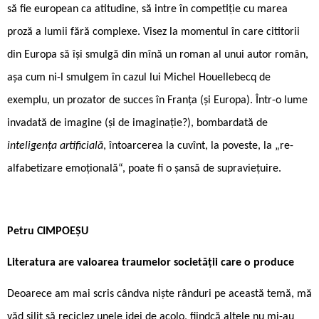
să fie european ca atitudine, să intre în competiție cu marea
proză a lumii fără complexe. Visez la momentul în care cititorii
din Europa să își smulgă din mînă un roman al unui autor român,
așa cum ni-l smulgem în cazul lui Michel Houellebecq de
exemplu, un prozator de succes în Franța (și Europa). Într-o lume
invadată de imagine (și de imaginație?), bombardată de
inteligența artificială
, întoarcerea la cuvînt, la poveste, la „re-
alfabetizare emoțională“, poate fi o șansă de supraviețuire.
Petru CIMPOEȘU
Literatura are valoarea traumelor societății care o produce
Deoarece am mai scris cândva niște rânduri pe această temă, mă
văd silit să reciclez unele idei de acolo, fiindcă altele nu mi-au