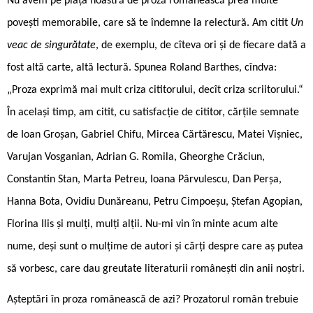
Nu avem pe piața noastră de proză românească prea multe
povești memorabile, care să te îndemne la relectură. Am citit
Un
veac de singurătate
, de exemplu, de cîteva ori și de fiecare dată a
fost altă carte, altă lectură. Spunea Roland Barthes, cîndva:
„Proza exprimă mai mult criza cititorului, decît criza scriitorului.“
În același timp, am citit, cu satisfacție de cititor, cărțile semnate
de Ioan Groșan, Gabriel Chifu, Mircea Cărtărescu, Matei Vișniec,
Varujan Vosganian, Adrian G. Romila, Gheorghe Crăciun,
Constantin Stan, Marta Petreu, Ioana Pârvulescu, Dan Perșa,
Hanna Bota, Ovidiu Dunăreanu, Petru Cimpoeșu, Ștefan Agopian,
Florina Ilis și mulți, mulți alții. Nu-mi vin în minte acum alte
nume, deși sunt o mulțime de autori și cărți despre care aș putea
să vorbesc, care dau greutate literaturii românești din anii noștri.
Așteptări în proza românească de azi? Prozatorul român trebuie