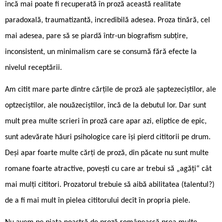
încă mai poate fi recuperată în proză această realitate
paradoxală, traumatizantă, incredibilă adesea. Proza tînără, cel
mai adesea, pare să se piardă într-un biografism subțire,
inconsistent, un minimalism care se consumă fără efecte la
nivelul receptării.
Am citit mare parte dintre cărțile de proză ale șaptezeciștilor, ale
optzeciștilor, ale nouăzeciștilor, încă de la debutul lor. Dar sunt
mult prea multe scrieri în proză care apar azi, eliptice de epic,
sunt adevărate hăuri psihologice care își pierd cititorii pe drum.
Deși apar foarte multe cărți de proză, din păcate nu sunt multe
romane foarte atractive, povești cu care ar trebui să „agăți“ cât
mai mulți cititori. Prozatorul trebuie să aibă abilitatea (talentul?)
de a fi mai mult în pielea cititorului decît în propria piele.