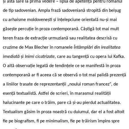
și asta sare la prima vedere – lipsa de apetență pentru romanul
de tip sadovenian. Ampla frază sadoveniană stropită din belșug
cu arhaisme moldovenești și înțelepciune orientală nu-și mai
găsește percuție în proza contemporană. Câștigă tot mai mult
teren fraza de extracție urmuziană sau realitatea descrisă cu
cruzime de Max Blecher în romanele
Întâmplări din irealitatea
imediată
și
Inimi cicatrizate
, care au tangență cu opera lui Kafka.
O altă observație legată de tendințele ce se manifestă în proza
contemporană ar fi aceea că se observă o tot mai palidă prezență
a liniilor trasate de reprezentanții „noului roman francez“, de
esență textualistă. Astfel de scrieri, în marasmul realității
halucinante pe care o trăim, pare că și-au pierdut actualitatea.
Textualism găsim în proza noastră cu duiumul, dar el a fost altoit
fie pe biografism, fi pe minimalism, fie pe trăirism împins spre