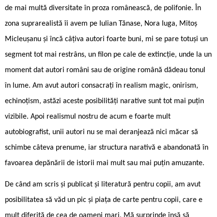
de mai multă diversitate în proza românească, de polifonie. În
zona suprarealistă îi avem pe Iulian Tănase, Nora Iuga, Mitoș
Micleușanu și încă câțiva autori foarte buni, mi se pare totuși un
segment tot mai restrâns, un filon pe cale de extincție, unde la un
moment dat autori români sau de origine română dădeau tonul
în lume. Am avut autori consacrați în realism magic, onirism,
echinoțism, astăzi aceste posibilități narative sunt tot mai puțin
vizibile. Apoi realismul nostru de acum e foarte mult
autobiografist, unii autori nu se mai deranjează nici măcar să
schimbe câteva prenume, iar structura narativă e abandonată în
favoarea depănării de istorii mai mult sau mai puțin amuzante.
De când am scris și publicat și literatură pentru copii, am avut
posibilitatea să văd un pic și piața de carte pentru copii, care e
mult diferită de cea de oameni mari. Mă surprinde însă să