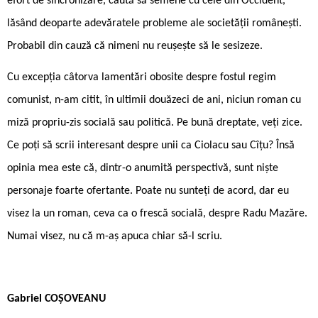
efort de sincronizare, caută să semene cu cele din Occident,
lăsând deoparte adevăratele probleme ale societății românești.
Probabil din cauză că nimeni nu reușește să le sesizeze.
Cu excepția câtorva lamentări obosite despre fostul regim
comunist, n-am citit, în ultimii douăzeci de ani, niciun roman cu
miză propriu-zis socială sau politică. Pe bună dreptate, veți zice.
Ce poți să scrii interesant despre unii ca Ciolacu sau Cîțu? Însă
opinia mea este că, dintr-o anumită perspectivă, sunt niște
personaje foarte ofertante. Poate nu sunteți de acord, dar eu
visez la un roman, ceva ca o frescă socială, despre Radu Mazăre.
Numai visez, nu că m-aș apuca chiar să-l scriu.
Gabriel COȘOVEANU