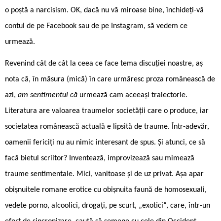
o poștă a narcisism. OK, dacă nu vă miroase bine, închideți-vă
contul de pe Facebook sau de pe Instagram, să vedem ce
urmează.
Revenind cât de cât la ceea ce face tema discuției noastre, aș
nota că, în măsura (mică) în care urmăresc proza românească de
azi,
am sentimentul că
urmează cam aceeași traiectorie.
Literatura are valoarea traumelor societății care o produce, iar
societatea românească actuală e lipsită de traume. Într-adevăr,
oamenii fericiți nu au nimic interesant de spus. Și atunci, ce să
facă bietul scriitor? Inventează, improvizează sau mimează
traume sentimentale. Mici, vanitoase și de uz privat. Așa apar
obișnuitele romane erotice cu obișnuita faună de homosexuali,
vedete porno, alcoolici, drogați, pe scurt, „exotici“, care, într-un