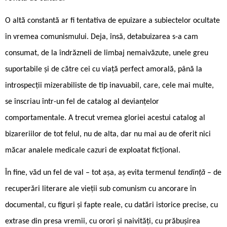
O altă constantă ar fi tentativa de epuizare a subiectelor ocultate
în vremea comunismului. Deja, însă, detabuizarea s-a cam
consumat, de la îndrăzneli de limbaj nemaivăzute, unele greu
suportabile și de către cei cu viață perfect amorală, până la
introspecții mizerabiliste de tip inavuabil, care, cele mai multe,
se înscriau într-un fel de catalog al devianțelor
comportamentale. A trecut vremea gloriei acestui catalog al
bizareriilor de tot felul, nu de alta, dar nu mai au de oferit nici
măcar analele medicale cazuri de exploatat ficțional.
În fine, văd un fel de val – tot așa, aș evita termenul
tendință
– de
recuperări literare ale vieții sub comunism cu ancorare în
documental, cu figuri și fapte reale, cu datări istorice precise, cu
extrase din presa vremii, cu orori și naivități, cu prăbușirea