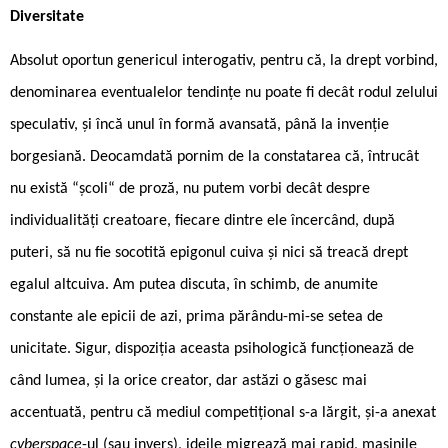
Diversitate
Absolut oportun genericul interogativ, pentru că, la drept vorbind,
denominarea eventualelor tendințe nu poate fi decât rodul zelului
speculativ, și încă unul în formă avansată, până la invenție
borgesiană. Deocamdată pornim de la constatarea că, întrucât
nu există “școli“ de proză, nu putem vorbi decât despre
individualități creatoare, fiecare dintre ele încercând, după
puteri, să nu fie socotită epigonul cuiva și nici să treacă drept
egalul altcuiva. Am putea discuta, în schimb, de anumite
constante ale epicii de azi, prima părându-mi-se setea de
unicitate. Sigur, dispoziția aceasta psihologică funcționează de
când lumea, și la orice creator, dar astăzi o găsesc mai
accentuată, pentru că mediul competițional s-a lărgit, și-a anexat
cyberspace
-ul (sau invers), ideile migrează mai rapid, mașinile