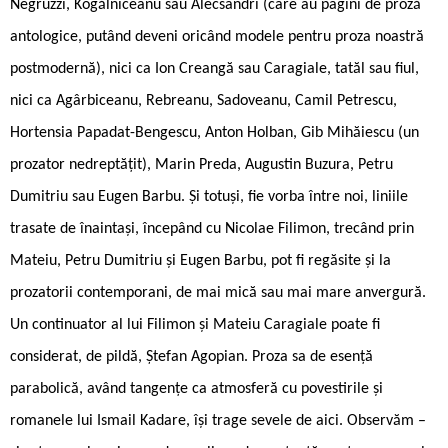
Negruzzi, Kogălniceanu sau Alecsandri (care au pagini de proză
antologice, putând deveni oricând modele pentru proza noastră
postmodernă), nici ca Ion Creangă sau Caragiale, tatăl sau fiul,
nici ca Agârbiceanu, Rebreanu, Sadoveanu, Camil Petrescu,
Hortensia Papadat-Bengescu, Anton Holban, Gib Mihăiescu (un
prozator nedreptățit), Marin Preda, Augustin Buzura, Petru
Dumitriu sau Eugen Barbu. Și totuși, fie vorba între noi, liniile
trasate de înaintași, începând cu Nicolae Filimon, trecând prin
Mateiu, Petru Dumitriu și Eugen Barbu, pot fi regăsite și la
prozatorii contemporani, de mai mică sau mai mare anvergură.
Un continuator al lui Filimon și Mateiu Caragiale poate fi
considerat, de pildă, Ștefan Agopian. Proza sa de esență
parabolică, având tangențe ca atmosferă cu povestirile și
romanele lui Ismail Kadare, își trage sevele de aici. Observăm –