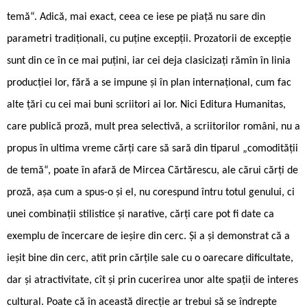
temă“. Adică, mai exact, ceea ce iese pe piaţă nu sare din
parametri tradiţionali, cu puţine excepţii. Prozatorii de excepţie
sunt din ce în ce mai puţini, iar cei deja clasicizaţi rămîn în linia
producţiei lor, fără a se impune şi în plan internaţional, cum fac
alte ţări cu cei mai buni scriitori ai lor. Nici Editura Humanitas,
care publică proză, mult prea selectivă, a scriitorilor români, nu a
propus în ultima vreme cărţi care să sară din tiparul „comodităţii
de temă“, poate în afară de Mircea Cărtărescu, ale cărui cărţi de
proză, aşa cum a spus-o şi el, nu corespund întru totul genului, ci
unei combinaţii stilistice şi narative, cărţi care pot fi date ca
exemplu de încercare de ieşire din cerc. Şi a şi demonstrat că a
ieşit bine din cerc, atît prin cărţile sale cu o oarecare dificultate,
dar şi atractivitate, cît şi prin cucerirea unor alte spaţii de interes
cultural. Poate că în această direcţie ar trebui să se îndrepte