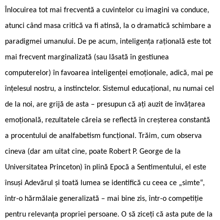
Înlocuirea tot mai frecventă a cuvintelor cu imagini va conduce,
atunci când masa critică va fi atinsă, la o dramatică schimbare a
paradigmei umanului. De pe acum, inteligența rațională este tot
mai frecvent marginalizată (sau lăsată în gestiunea
computerelor) în favoarea inteligenței emoționale, adică, mai pe
înțelesul nostru, a instinctelor. Sistemul educațional, nu numai cel
de la noi, are grijă de asta – presupun că ați auzit de învățarea
emoțională, rezultatele căreia se reflectă în creșterea constantă
a procentului de analfabetism funcțional. Trăim, cum observa
cineva (dar am uitat cine, poate Robert P. George de la
Universitatea Princeton) în plină Epocă a Sentimentului, el este
însuși Adevărul și toată lumea se identifică cu ceea ce „simte“,
într-o hărmălaie generalizată – mai bine zis, într-o competiție
pentru relevanța propriei persoane. O să ziceți că asta pute de la