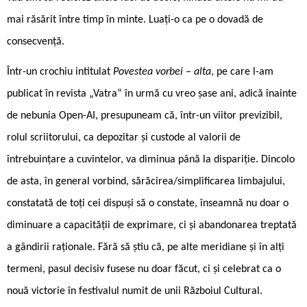
mai răsărit între timp în minte. Luați-o ca pe o dovadă de
consecvență.
Într-un crochiu intitulat
Povestea vorbei – alta
, pe care l-am
publicat în revista „Vatra“ în urmă cu vreo șase ani, adică înainte
de nebunia Open-AI, presupuneam că, într-un viitor previzibil,
rolul scriitorului, ca depozitar și custode al valorii de
întrebuințare a cuvintelor, va diminua până la dispariție. Dincolo
de asta, în general vorbind, sărăcirea/simplificarea limbajului,
constatată de toți cei dispuși să o constate, înseamnă nu doar o
diminuare a capacității de exprimare, ci și abandonarea treptată
a gândirii raționale. Fără să știu că, pe alte meridiane și în alți
termeni, pasul decisiv fusese nu doar făcut, ci și celebrat ca o
nouă victorie în festivalul numit de unii Războiul Cultural.