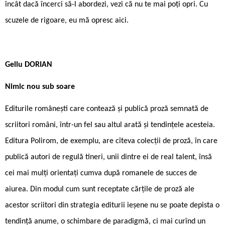
încât dacă încerci să-l abordezi, vezi că nu te mai poți opri. Cu
scuzele de rigoare, eu mă opresc aici.
Gellu DORIAN
Nimic nou sub soare
Editurile româneşti care contează şi publică proză semnată de
scriitori români, într-un fel sau altul arată şi tendinţele acesteia.
Editura Polirom, de exemplu, are cîteva colecţii de proză, în care
publică autori de regulă tineri, unii dintre ei de real talent, însă
cei mai mulţi orientaţi cumva după romanele de succes de
aiurea. Din modul cum sunt receptate cărţile de proză ale
acestor scriitori din strategia editurii ieşene nu se poate depista o
tendinţă anume, o schimbare de paradigmă, ci mai curînd un