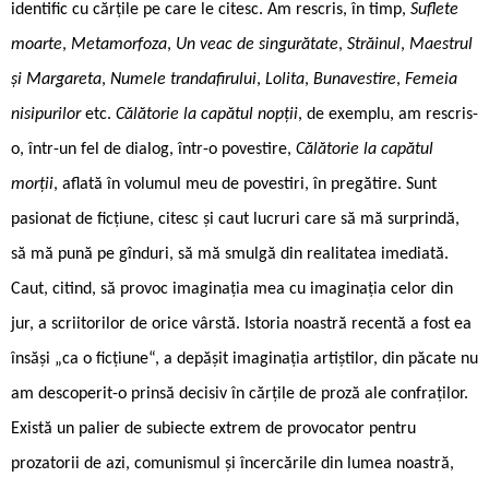
identific cu cărțile pe care le citesc. Am rescris, în timp,
Suflete
moarte
,
Metamorfoza
,
Un veac de singurătate
,
Străinul
,
Maestrul
și Margareta
,
Numele trandafirului
,
Lolita
,
Bunavestire
,
Femeia
nisipurilor
etc.
Călătorie la capătul nopții
, de exemplu, am rescris-
o, într-un fel de dialog, într-o povestire,
Călătorie la capătul
morții
, aflată în volumul meu de povestiri, în pregătire. Sunt
pasionat de ficțiune, citesc și caut lucruri care să mă surprindă,
să mă pună pe gînduri, să mă smulgă din realitatea imediată.
Caut, citind, să provoc imaginația mea cu imaginația celor din
jur, a scriitorilor de orice vârstă. Istoria noastră recentă a fost ea
însăși „ca o ficțiune“, a depășit imaginația artiștilor, din păcate nu
am descoperit-o prinsă decisiv în cărțile de proză ale confraților.
Există un palier de subiecte extrem de provocator pentru
prozatorii de azi, comunismul și încercările din lumea noastră,