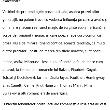
exacerbare.
Vorbind despre tendințele prozei actuale, asupra prozei altor
generații, nu putem trece cu vederea influența pe care a avut-o și
o mai are și acum realismul magic de sorginte sud-americană. E
vorba de romanul vizionar, în care poezia face corp comun cu
proza. Nu e de mirare, ținând cont de această tendință, că mulți
dintre prozatorii noștri de marcă din zilele noastre, sunt poeți.
În fine, astăzi Márquez, Llosa au o influență la fel de mare cum
au avut, la timpul lor, romanele lui Balzac, Flaubert, Gogol,
Tolstoi și Dostoievski, iar mai târziu Joyce, Faulkner, Hemingway,
Elias Canetti, Celine, Knut Hamsun, Thomas Mann, Mihail
Bulgakov și alți romancieri de anvergură.
Subiectul tendințelor prozei actuale românești e însă atât de vast,