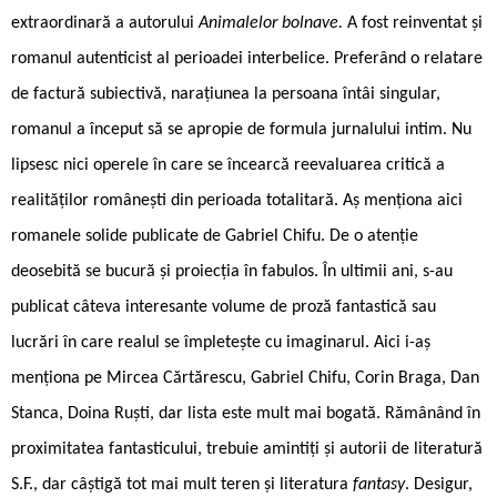
extraordinară a autorului
Animalelor bolnave.
A fost reinventat și
romanul autenticist al perioadei interbelice. Preferând o relatare
de factură subiectivă, narațiunea la persoana întâi singular,
romanul a început să se apropie de formula jurnalului intim. Nu
lipsesc nici operele în care se încearcă reevaluarea critică a
realităților românești din perioada totalitară. Aș menționa aici
romanele solide publicate de Gabriel Chifu. De o atenție
deosebită se bucură și proiecția în fabulos. În ultimii ani, s-au
publicat câteva interesante volume de proză fantastică sau
lucrări în care realul se împletește cu imaginarul. Aici i-aș
menționa pe Mircea Cărtărescu, Gabriel Chifu, Corin Braga, Dan
Stanca, Doina Ruști, dar lista este mult mai bogată. Rămânând în
proximitatea fantasticului, trebuie amintiți și autorii de literatură
S.F., dar câștigă tot mai mult teren și literatura
fantasy
. Desigur,