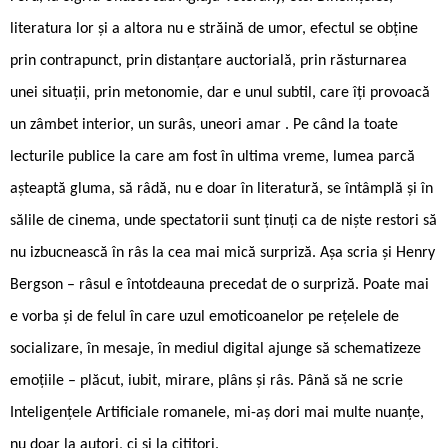
literatura lor și a altora nu e străină de umor, efectul se obține
prin contrapunct, prin distanțare auctorială, prin răsturnarea
unei situații, prin metonomie, dar e unul subtil, care îți provoacă
un zâmbet interior, un surâs, uneori amar . Pe când la toate
lecturile publice la care am fost în ultima vreme, lumea parcă
așteaptă gluma, să râdă, nu e doar în literatură, se întâmplă și în
sălile de cinema, unde spectatorii sunt ținuți ca de niște restori să
nu izbucnească în râs la cea mai mică surpriză. Așa scria și Henry
Bergson – râsul e întotdeauna precedat de o surpriză. Poate mai
e vorba și de felul în care uzul emoticoanelor pe rețelele de
socializare, în mesaje, în mediul digital ajunge să schematizeze
emoțiile – plăcut, iubit, mirare, plâns și râs. Până să ne scrie
Inteligențele Artificiale romanele, mi-aș dori mai multe nuanțe,
nu doar la autori, ci și la cititori.