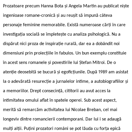
Prozatoare precum Hanna Bota și Angela Martin au publicat niște
ingenioase romane-cronică și au reușit să impună câteva
personaje feminine memorabile. Există numeroase cărți în care
investigația socială se împletește cu analiza psihologică. Nu a
dispărut nici proza de inspirație rurală, dar ea a dobândit noi
dimensiuni prin proiecțiile în fabulos. Un bun exemplu constituie
în acest sens romanele și povestirile lui Ștefan Mitroi. De o
atenție deosebită se bucură și egoficțiunile. După 1989 am asistat
la o adevărată resurecție a jurnalelor intime, a autobiografiilor și
a memoriilor. Drept consecință, cititorii au avut acces la
intimitatea omului aflat în spatele operei. Sub acest aspect,
merită să remarcăm activitatea lui Nicolae Breban, cel mai
longeviv dintre romancierii contemporani. Dar lui i se adaugă
mulți alții. Puțini prozatori români se pot lăuda cu forța epică