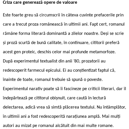
Criza care generează opere de valoare
Este foarte greu să circumscrii în câteva cuvinte prefacerile prin
care a trecut proza românească în ultimii ani. Fapt cert, romanul
rămâne forma literară dominantă a zilelor noastre. Deși se scrie
și proză scurtă de bună calitate, în continuare, cititorii preferă
acest gen proteic, deschis celor mai profunde metamorfoze.
După experimentul textualist din anii ’80, prozatorii au
redescoperit farmecul epicului. Ei au conștientizat faptul că,
înainte de toate, romanul trebuie să spună o poveste.
Experimentul narativ poate să îi fascineze pe criticii literari, dar îl
îndepărtează pe cititorul obișnuit, care caută în lectură
delectarea, adică vrea să simtă plăcerea textului. Nu întâmplător,
în ultimii ani a fost redescoperită narațiunea amplă. Mai mulți
autori au mizat pe romanul alcătuit din mai multe romane.