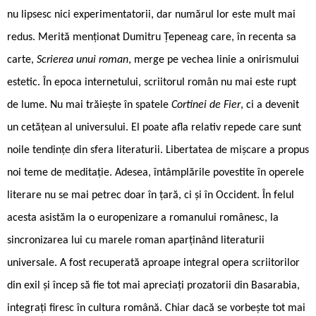
nu lipsesc nici experimentatorii, dar numărul lor este mult mai
redus. Merită menționat Dumitru Țepeneag care, în recenta sa
carte,
Scrierea unui roman
, merge pe vechea linie a onirismului
estetic. În epoca internetului, scriitorul român nu mai este rupt
de lume. Nu mai trăiește în spatele
Cortinei de Fier
, ci a devenit
un cetățean al universului. El poate afla relativ repede care sunt
noile tendințe din sfera literaturii. Libertatea de mișcare a propus
noi teme de meditație. Adesea, întâmplările povestite în operele
literare nu se mai petrec doar în țară, ci și în Occident. În felul
acesta asistăm la o europenizare a romanului românesc, la
sincronizarea lui cu marele roman aparținând literaturii
universale. A fost recuperată aproape integral opera scriitorilor
din exil și încep să fie tot mai apreciați prozatorii din Basarabia,
integrați firesc în cultura română. Chiar dacă se vorbește tot mai