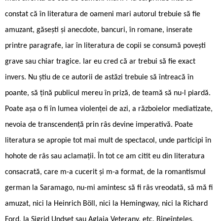
constat că în literatura de oameni mari autorul trebuie să fie
amuzant, găsești și anecdote, bancuri, în romane, inserate
printre paragrafe, iar în literatura de copii se consumă povești
grave sau chiar tragice. Iar eu cred că ar trebui să fie exact
invers. Nu știu de ce autorii de astăzi trebuie să întreacă în
poante, să țină publicul mereu în priză, de teamă să nu-l piardă.
Poate așa o fi în lumea violenței de azi, a războielor mediatizate,
nevoia de transcendență prin râs devine imperativă. Poate
literatura se apropie tot mai mult de spectacol, unde participi în
hohote de râs sau aclamații. În tot ce am citit eu din literatura
consacrată, care m-a cucerit și m-a format, de la romantismul
german la Saramago, nu-mi amintesc să fi râs vreodată, să mă fi
amuzat, nici la Heinrich Böll, nici la Hemingway, nici la Richard
Ford, la Sigrid Undset sau Aglaja Veterany, etc. Bineînțeles,