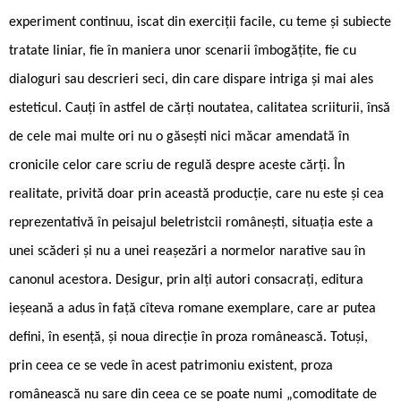
experiment continuu, iscat din exerciţii facile, cu teme şi subiecte
tratate liniar, fie în maniera unor scenarii îmbogăţite, fie cu
dialoguri sau descrieri seci, din care dispare intriga şi mai ales
esteticul. Cauţi în astfel de cărţi noutatea, calitatea scriiturii, însă
de cele mai multe ori nu o găseşti nici măcar amendată în
cronicile celor care scriu de regulă despre aceste cărţi. În
realitate, privită doar prin această producţie, care nu este şi cea
reprezentativă în peisajul beletristcii româneşti, situaţia este a
unei scăderi şi nu a unei reaşezări a normelor narative sau în
canonul acestora. Desigur, prin alţi autori consacraţi, editura
ieşeană a adus în faţă cîteva romane exemplare, care ar putea
defini, în esenţă, şi noua direcţie în proza românească. Totuşi,
prin ceea ce se vede în acest patrimoniu existent, proza
românească nu sare din ceea ce se poate numi „comoditate de