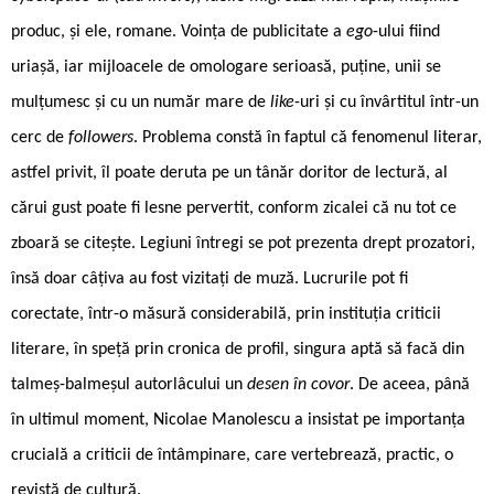
produc, și ele, romane. Voința de publicitate a
ego
-ului fiind
uriașă, iar mijloacele de omologare serioasă, puține, unii se
mulțumesc și cu un număr mare de
like
-uri și cu învârtitul într-un
cerc de
followers
. Problema constă în faptul că fenomenul literar,
astfel privit, îl poate deruta pe un tânăr doritor de lectură, al
cărui gust poate fi lesne pervertit, conform zicalei că nu tot ce
zboară se citește. Legiuni întregi se pot prezenta drept prozatori,
însă doar câțiva au fost vizitați de muză. Lucrurile pot fi
corectate, într-o măsură considerabilă, prin instituția criticii
literare, în speță prin cronica de profil, singura aptă să facă din
talmeș-balmeșul autorlâcului un
desen în covor
. De aceea, până
în ultimul moment, Nicolae Manolescu a insistat pe importanța
crucială a criticii de întâmpinare, care vertebrează, practic, o
revistă de cultură.