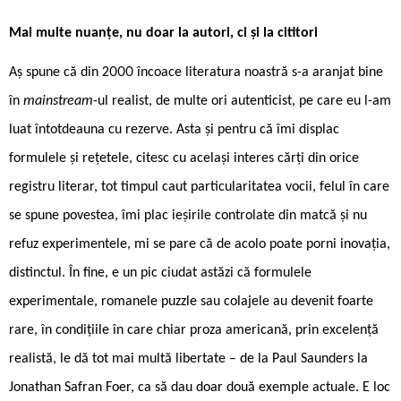
Mai multe nuanțe, nu doar la autori, ci și la cititori
Aș spune că din 2000 încoace literatura noastră s-a aranjat bine
în
mainstream
-ul realist, de multe ori autenticist, pe care eu l-am
luat întotdeauna cu rezerve. Asta și pentru că îmi displac
formulele și rețetele, citesc cu același interes cărți din orice
registru literar, tot timpul caut particularitatea vocii, felul în care
se spune povestea, îmi plac ieșirile controlate din matcă și nu
refuz experimentele, mi se pare că de acolo poate porni inovația,
distinctul. În fine, e un pic ciudat astăzi că formulele
experimentale, romanele puzzle sau colajele au devenit foarte
rare, în condițiile în care chiar proza americană, prin excelență
realistă, le dă tot mai multă libertate – de la Paul Saunders la
Jonathan Safran Foer, ca să dau doar două exemple actuale. E loc