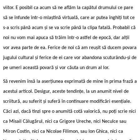
viitor. E posibil ca acum să ne aflăm la capătul drumului ce pare
să se înfunde într-o mlaștină virtuală, care ar putea înghiți tot ce
s-a scris până acum și se va scrie până la clipa fatală. Probabil că
noi nu vom mai apuca să trăim într-o astfel de epocă, dar alții
vor avea parte de ea. Ferice de noi că am reușit să ducem povara
jugului cultural și ferice de ei care vor abandona scuturându-și de
pe umeri această povară și vor căuta un drum al lor.
Să revenim însă la aserțiunea exprimată de mine în prima frază a
acestui articol. Desigur, aceste tendințe, la un anumit nivel de
scriitură, au suferit și suferă în continuare modificări esențiale.
Căci azi, dacă tinzi spre o anumită cotă valorică, nu poți scrie nici
ca Misail Călugărul, nici ca Grigore Ureche, nici Neculce sau
Miron Costin, nici ca Nicolae Filimon, sau Ion Ghica, nici ca