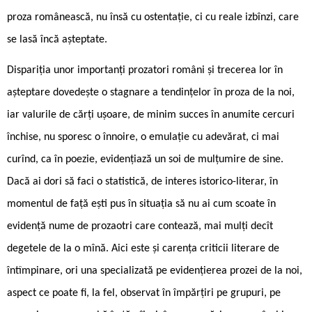
proza românească, nu însă cu ostentaţie, ci cu reale izbînzi, care
se lasă încă aşteptate.
Dispariţia unor importanţi prozatori români şi trecerea lor în
aşteptare dovedeşte o stagnare a tendinţelor în proza de la noi,
iar valurile de cărţi uşoare, de minim succes în anumite cercuri
închise, nu sporesc o înnoire, o emulaţie cu adevărat, ci mai
curînd, ca în poezie, evidenţiază un soi de mulţumire de sine.
Dacă ai dori să faci o statistică, de interes istorico-literar, în
momentul de faţă eşti pus în situaţia să nu ai cum scoate în
evidenţă nume de prozaotri care contează, mai mulţi decît
degetele de la o mînă. Aici este şi carenţa criticii literare de
întîmpinare, ori una specializată pe evidenţierea prozei de la noi,
aspect ce poate fi, la fel, observat în împărţiri pe grupuri, pe