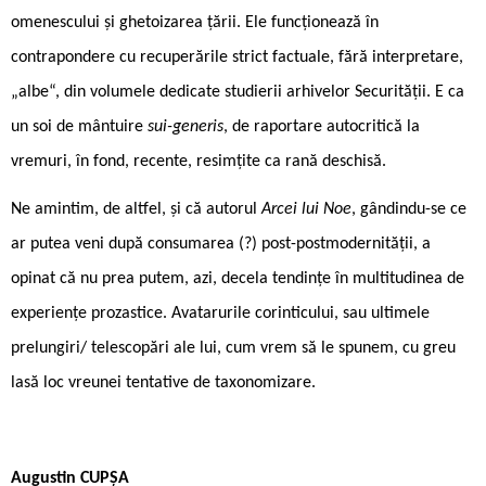
omenescului și ghetoizarea țării. Ele funcționează în
contrapondere cu recuperările strict factuale, fără interpretare,
„albe“, din volumele dedicate studierii arhivelor Securității. E ca
un soi de mântuire
sui-generis
, de raportare autocritică la
vremuri, în fond, recente, resimțite ca rană deschisă.
Ne amintim, de altfel, și că autorul
Arcei lui Noe
, gândindu-se ce
ar putea veni după consumarea (?) post-postmodernității, a
opinat că nu prea putem, azi, decela tendințe în multitudinea de
experiențe prozastice. Avatarurile corinticului, sau ultimele
prelungiri/ telescopări ale lui, cum vrem să le spunem, cu greu
lasă loc vreunei tentative de taxonomizare.
Augustin CUPȘA