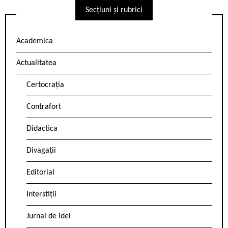
Secțiuni și rubrici
Academica
Actualitatea
Certocrația
Contrafort
Didactica
Divagații
Editorial
Interstiții
Jurnal de idei