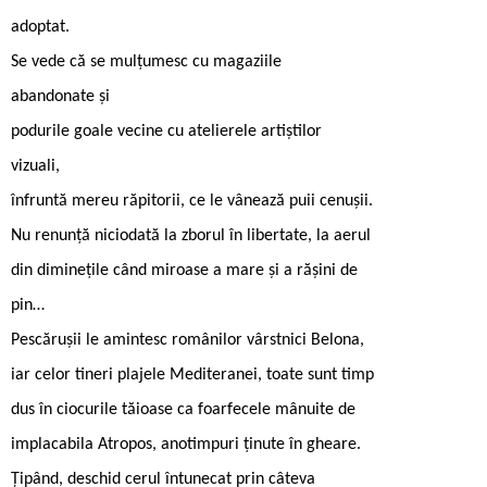
adoptat.
Se vede că se mulțumesc cu magaziile
abandonate și
podurile goale vecine cu atelierele artiștilor
vizuali,
înfruntă mereu răpitorii, ce le vânează puii cenușii.
Nu renunță niciodată la zborul în libertate, la aerul
din diminețile când miroase a mare și a rășini de
pin…
Pescărușii le amintesc românilor vârstnici Belona,
iar celor tineri plajele Mediteranei, toate sunt timp
dus în ciocurile tăioase ca foarfecele mânuite de
implacabila Atropos, anotimpuri ținute în gheare.
Țipând, deschid cerul întunecat prin câteva