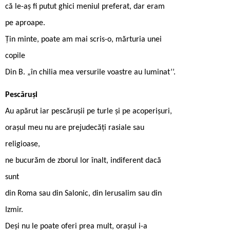
că le-aș fi putut ghici meniul preferat, dar eram
pe aproape.
Țin minte, poate am mai scris-o, mărturia unei
copile
Din B. „în chilia mea versurile voastre au luminat’’.
Pescăruși
Au apărut iar pescărușii pe turle și pe acoperișuri,
orașul meu nu are prejudecăți rasiale sau
religioase,
ne bucurăm de zborul lor înalt, indiferent dacă
sunt
din Roma sau din Salonic, din Ierusalim sau din
Izmir.
Deși nu le poate oferi prea mult, orașul i-a