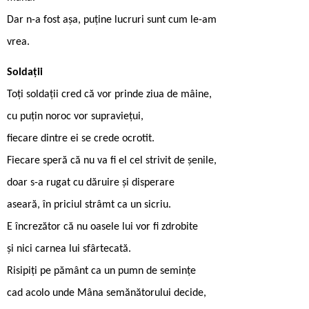
Dar n-a fost așa, puține lucruri sunt cum le-am
vrea.
Soldații
Toți soldații cred că vor prinde ziua de mâine,
cu puțin noroc vor supraviețui,
fiecare dintre ei se crede ocrotit.
Fiecare speră că nu va fi el cel strivit de șenile,
doar s-a rugat cu dăruire și disperare
aseară, în priciul strâmt ca un sicriu.
E încrezător că nu oasele lui vor fi zdrobite
și nici carnea lui sfârtecată.
Risipiți pe pământ ca un pumn de semințe
cad acolo unde Mâna semănătorului decide,