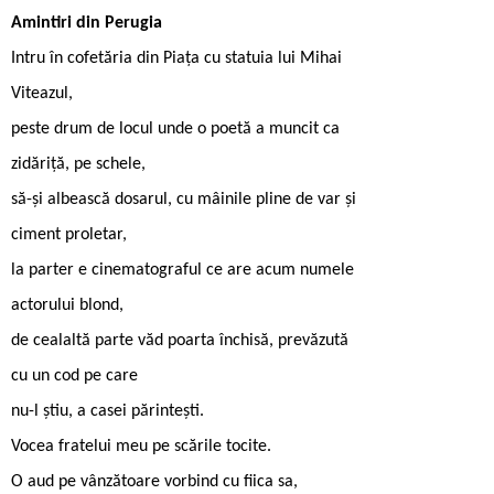
Amintiri din Perugia
Intru în cofetăria din Piața cu statuia lui Mihai
Viteazul,
peste drum de locul unde o poetă a muncit ca
zidăriță, pe schele,
să-și albească dosarul, cu mâinile pline de var și
ciment proletar,
la parter e cinematograful ce are acum numele
actorului blond,
de cealaltă parte văd poarta închisă, prevăzută
cu un cod pe care
nu-l știu, a casei părintești.
Vocea fratelui meu pe scările tocite.
O aud pe vânzătoare vorbind cu fiica sa,