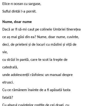
Elice-n ocean cu sargase,
Suflul dintâi l-a pornit.
Nume, doar nume
Dacă ar fi să-mi caut pe colinele Umbriei tinerețea
ce aș mai găsi din ea? Nume, doar nume, cuvinte,
deci, de prieteni și de locuri cu măslini și viță de
vie,
cu străzi în pantă, care te scot la trepte de
catedrală,
unde adolescenții răsfoiesc un manual despre
etrusci.
Cu ce rămânem înainte de a fi apăsată tasta
fatală?
Cu aburul cuvintelor rostite de cei dragi, cu