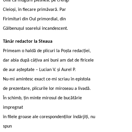
Uite că mugurii plesnesc pe crengi
Cleioși, în fiecare primăvară. Par
Firimituri din Oul primordial, din
Gălbenușul soarelui incandescent.
Tânăr redactor la Steaua
Primeam o haldă de plicuri la Poșta redacției,
dar abia după câțiva ani buni am dat de firicele
de aur așteptate – Lucian V. și Aurel P.
Nu-mi amintesc exact ce-mi scriau în epistola
de prezentare, plicurile lor miroseau a livadă.
În schimb, țin minte mirosul de bucătărie
impregnat
în filele groase ale corespondenților îndârjiți, nu
spun