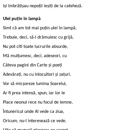
își îmbrățișau nepoții ieșiți de la cateheză.
Ulei puțin în lampă
Simt că am tot mai puțin ulei în lampă,
Trebuie, deci, să-l drămuiesc cu grijă,
Nu pot citi toate lucrurile absurde,
Mă mulțumesc, deci, adeseori, cu
Câteva pagini din Carte și poeți
Adevărați, nu cu înlocuitori și zațuri.
Vor să micșoreze lumina Soarelui,
Ar fi prea intensă, spun, iar lor le
Place neonul rece nu focul de lemne,
Întunericul unde AI vede ca ziua,
Oricum, nu-l interesează ce vede.