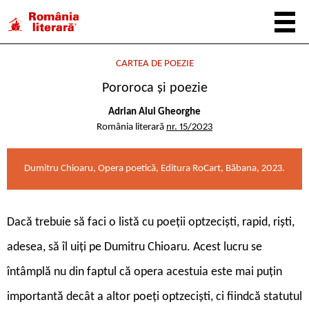
CARTEA DE POEZIE
Pororoca și poezie
Adrian Alui Gheorghe
România literară
nr. 15/2023
Dumitru Chioaru, Opera poetică, Editura RoCart, Băbana, 2023.
D
acă trebuie să faci o listă cu poeții optzeciști, rapid, riști,
adesea, să îl uiți pe Dumitru Chioaru. Acest lucru se
întâmplă nu din faptul că opera acestuia este mai puțin
importantă decât a altor poeți optzeciști, ci fiindcă statutul