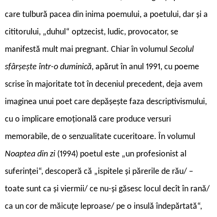
care tulbură pacea din inima poemului, a poetului, dar și a
cititorului, „duhul“ optzecist, ludic, provocator, se
manifestă mult mai pregnant. Chiar în volumul
Secolul
sfârșește într-o duminică
, apărut în anul 1991, cu poeme
scrise în majoritate tot în deceniul precedent, deja avem
imaginea unui poet care depășește faza descriptivismului,
cu o implicare emoțională care produce versuri
memorabile, de o senzualitate cuceritoare. În volumul
Noaptea din zi
(1994) poetul este „un profesionist al
suferinței“, descoperă că „ispitele și părerile de rău/ –
toate sunt ca și viermii/ ce nu-și găsesc locul decît în rană/
ca un cor de măicuțe leproase/ pe o insulă îndepărtată“,