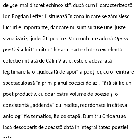
de „cel mai discret echinoxist“, după cum îl caracterizează
Ion Bogdan Lefter, îl situează în zona în care se zămislesc
lucrurile importante, dar care nu sunt supuse unei juste
vizualizări și judecăți publice. Volumul care adună
Opera
poetică
a lui Dumitru Chioaru, parte dintr-o excelentă
colecție inițiată de Călin Vlasie, este o adevărată
legitimare la o „judecată de apoi“ a poeților, cu o reintrare
spectaculoasă în prim-planul poeziei de azi. Fără să fie un
poet productiv, cu doar patru volume de poezie și o
consistentă „addenda“ cu inedite, reordonate în câteva
antologii fie tematice, fie de etapă, Dumitru Chioaru se
lasă descoperit de această dată în integralitatea poeziei