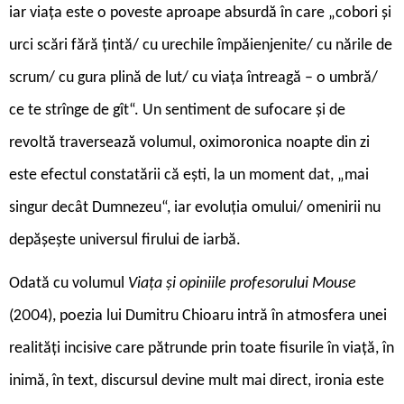
iar viața este o poveste aproape absurdă în care „cobori și
urci scări fără țintă/ cu urechile împăienjenite/ cu nările de
scrum/ cu gura plină de lut/ cu viața întreagă – o umbră/
ce te strînge de gît“. Un sentiment de sufocare și de
revoltă traversează volumul, oximoronica noapte din zi
este efectul constatării că ești, la un moment dat, „mai
singur decât Dumnezeu“, iar evoluția omului/ omenirii nu
depășește universul firului de iarbă.
Odată cu volumul
Viața și opiniile profesorului Mouse
(2004), poezia lui Dumitru Chioaru intră în atmosfera unei
realități incisive care pătrunde prin toate fisurile în viață, în
inimă, în text, discursul devine mult mai direct, ironia este