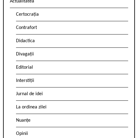
Actualitatea
Certocrația
Contrafort
Didactica
Divagații
Editorial
Interstiții
Jurnal de idei
La ordinea zilei
Nuanțe
Opinii