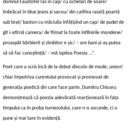
domnul Faustofel ras în cap/ cu ochelari de soare/
îmbrăcat în blue jeans și sacou/ din catifea raiată poartă
sub braț/ baston cu măciulia înfățișînd un cap/ de pudel de
gît i-atîrnă camera/ de filmat la toate întîlnirile mondene/
proaspăt bărbierit și zîmbitor e șic/ – are bani și-aș putea
să vă fac cunoștință/ – mă ispitea Poesia …“.
Poet care a scris încă de la debut dincolo de mode, uneori
chiar împotriva curentului provocat și promovat de
generația poetică din care face parte, Dumitru Chioaru
demonstrează că poezia adevărată reacționează în fața
timpului ca în proba turnesolului, care n-o ascunde, ci o
pune și mai tare în evidență.