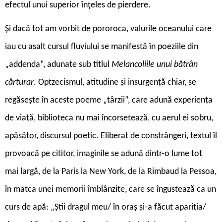
efectul unui superior înțeles de pierdere.
Și dacă tot am vorbit de pororoca, valurile oceanului care
iau cu asalt cursul fluviului se manifestă în poeziile din
„addenda“, adunate sub titlul
Melancoliile unui bătrân
cărturar
. Optzecismul, atitudine și insurgență chiar, se
regăsește în aceste poeme „târzii“, care adună experiența
de viață, biblioteca nu mai încorsetează, cu aerul ei sobru,
apăsător, discursul poetic. Eliberat de constrângeri, textul îl
provoacă pe cititor, imaginile se adună dintr-o lume tot
mai largă, de la Paris la New York, de la Rimbaud la Pessoa,
în matca unei memorii îmblânzite, care se îngustează ca un
curs de apă: „Știi dragul meu/ în oraș și-a făcut apariția/