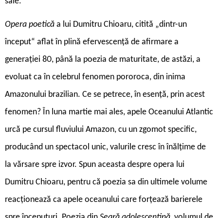
sale.
Opera poetică
a lui Dumitru Chioaru, citită „dintr-un
început“ aflat în plină efervescență de afirmare a
generației 80, până la poezia de maturitate, de astăzi, a
evoluat ca în celebrul fenomen pororoca, din inima
Amazonului brazilian. Ce se petrece, în esență, prin acest
fenomen? În luna martie mai ales, apele Oceanului Atlantic
urcă pe cursul fluviului Amazon, cu un zgomot specific,
producând un spectacol unic, valurile cresc în înălțime de
la vărsare spre izvor. Spun aceasta despre opera lui
Dumitru Chioaru, pentru că poezia sa din ultimele volume
reacționează ca apele oceanului care forțează barierele
spre începuturi. Poezia din
Seară adolescentină
, volumul de