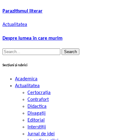
Parazitismul literar
Actualitatea
Despre lumea în care murim
Search
for:
Secțiuni și rubrici
Academica
Actualitatea
Certocrația
Contrafort
Didactica
Divagații
Editorial
Interstiții
Jurnal de idei