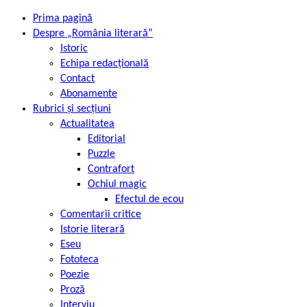
Prima pagină
Despre „România literară”
Istoric
Echipa redacțională
Contact
Abonamente
Rubrici și secțiuni
Actualitatea
Editorial
Puzzle
Contrafort
Ochiul magic
Efectul de ecou
Comentarii critice
Istorie literară
Eseu
Fototeca
Poezie
Proză
Interviu