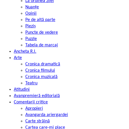
La ordinea zilei
Nuanțe
Opinii
Pe de altă parte
Pieziș
Puncte de vedere
Puzzle
Tabela de marcaj
Ancheta R.l.
Arte
Cronica dramatică
Cronica filmului
Cronica muzicală
Teatru
Atitudini
Avanpremieră editorială
Comentarii critice
Apropieri
Avangarda ariergardei
Carte străină
Cartea care-mi place