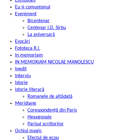
Etimologii
Eu și comunismul
Eveniment
Bicentenar
Centenar I.D. Sîrbu
La aniversară
Evocări
Fototeca R.l.
In memoriam
IN MEMORIAM NICOLAE MANOLESCU
Inedit
Interviu
Istorie
Istorie literară
Romanele de altădată
Meridiane
Corespondență din Paris
Hexagonale
Parisul scriitorilor
Ochiul magic
Efectul de ecou