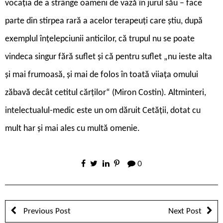
vocația de a strânge oameni de vază în jurul său – face
parte din stirpea rară a acelor terapeuți care știu, după
exemplul înțelepciunii anticilor, că trupul nu se poate
vindeca singur fără suflet și că pentru suflet „nu ieste alta
și mai frumoasă, și mai de folos în toată viiața omului
zăbavă decât cetitul cărților“ (Miron Costin). Altminteri,
intelectualul-medic este un om dăruit Cetății, dotat cu
mult har și mai ales cu multă omenie.
0
Previous Post
Next Post