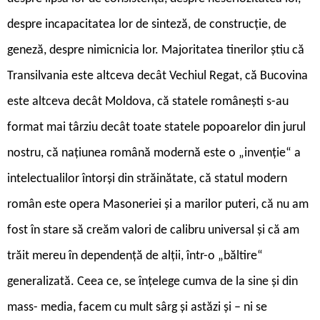
despre incapacitatea lor de sinteză, de construcție, de
geneză, despre nimicnicia lor. Majoritatea tinerilor știu că
Transilvania este altceva decât Vechiul Regat, că Bucovina
este altceva decât Moldova, că statele românești s-au
format mai târziu decât toate statele popoarelor din jurul
nostru, că națiunea română modernă este o „invenție“ a
intelectualilor întorși din străinătate, că statul modern
român este opera Masoneriei și a marilor puteri, că nu am
fost în stare să creăm valori de calibru universal și că am
trăit mereu în dependență de alții, într-o „băltire“
generalizată. Ceea ce, se înțelege cumva de la sine și din
mass- media, facem cu mult sârg și astăzi și – ni se