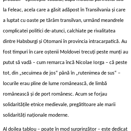
la Feleac, acela care a găsit adăpost în Transilvania și care
a luptat cu oaste pe tărâm transilvan, urmând meandrele
complicatei politici de-atunci, calchiate pe rivalitatea
dintre Habsburgi și Otomani în provincia intracarpatică. Au
fost timpuri în care oștenii Moldovei trecuți peste munți au
putut să vadă – cum remarca încă Nicolae Iorga – că peste
tot, din „secuimea de jos“ până în „rutenimea de sus“ –
locurile erau pline de lume românească, de limbă
românească și de port românesc. Acum se forjau
solidaritățile etnice medievale, pregătitoare ale marii
solidarități naționale moderne.
A
l doilea tablou – poate în mod surprinzător – este dedicat