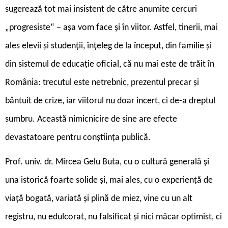
sugerează tot mai insistent de către anumite cercuri
„progresiste“ – așa vom face și în viitor. Astfel, tinerii, mai
ales elevii și studenții, înțeleg de la început, din familie și
din sistemul de educație oficial, că nu mai este de trăit în
România: trecutul este netrebnic, prezentul precar și
bântuit de crize, iar viitorul nu doar incert, ci de-a dreptul
sumbru. Această nimicnicire de sine are efecte
devastatoare pentru conștiința publică.
Prof. univ. dr. Mircea Gelu Buta, cu o cultură generală și
una istorică foarte solide și, mai ales, cu o experiență de
viață bogată, variată și plină de miez, vine cu un alt
registru, nu edulcorat, nu falsificat și nici măcar optimist, ci