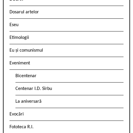
Dosarul artelor
Eseu
Etimologii
Eu și comunismul
Eveniment
Bicentenar
Centenar I.D. Sîrbu
La aniversară
Evocări
Fototeca R.l.