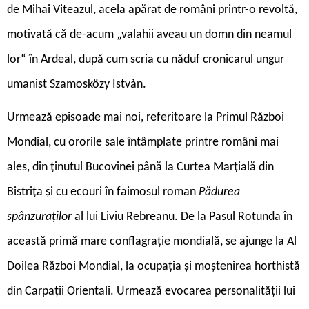
de Mihai Viteazul, acela apărat de români printr-o revoltă,
motivată că de-acum „valahii aveau un domn din neamul
lor“ în Ardeal, după cum scria cu năduf cronicarul ungur
umanist Szamosközy Istvàn.
Urmează episoade mai noi, referitoare la Primul Război
Mondial, cu ororile sale întâmplate printre români mai
ales, din ținutul Bucovinei până la Curtea Marțială din
Bistrița și cu ecouri în faimosul roman
Pădurea
spânzuraților
al lui Liviu Rebreanu. De la Pasul Rotunda în
această primă mare conflagrație mondială, se ajunge la Al
Doilea Război Mondial, la ocupația și moștenirea horthistă
din Carpații Orientali. Urmează evocarea personalității lui