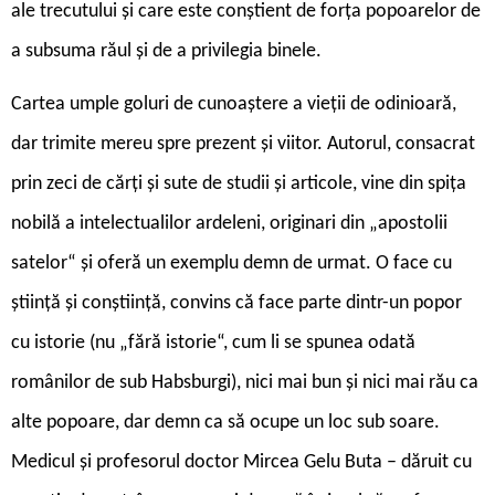
ale trecutului și care este conștient de forța popoarelor de
a subsuma răul și de a privilegia binele.
Cartea umple goluri de cunoaștere a vieții de odinioară,
dar trimite mereu spre prezent și viitor. Autorul, consacrat
prin zeci de cărți și sute de studii și articole, vine din spița
nobilă a intelectualilor ardeleni, originari din „apostolii
satelor“ și oferă un exemplu demn de urmat. O face cu
știință și conștiință, convins că face parte dintr-un popor
cu istorie (nu „fără istorie“, cum li se spunea odată
românilor de sub Habsburgi), nici mai bun și nici mai rău ca
alte popoare, dar demn ca să ocupe un loc sub soare.
Medicul și profesorul doctor Mircea Gelu Buta – dăruit cu