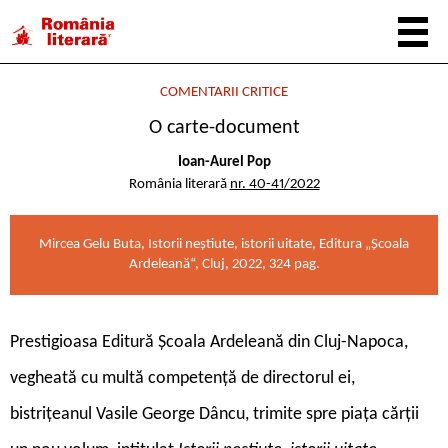
COMENTARII CRITICE
O carte-document
Ioan-Aurel Pop
România literară
nr. 40-41/2022
Mircea Gelu Buta, Istorii neștiute, istorii uitate, Editura „Școala
Ardeleană“, Cluj, 2022, 324 pag.
P
restigioasa Editură Școala Ardeleană din Cluj-Napoca,
vegheată cu multă competență de directorul ei,
bistrițeanul Vasile George Dâncu, trimite spre piața cărții