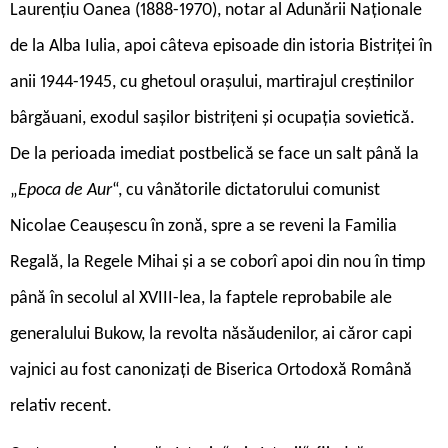
Laurențiu Oanea (1888-1970), notar al Adunării Naționale
de la Alba Iulia, apoi câteva episoade din istoria Bistriței în
anii 1944-1945, cu ghetoul orașului, martirajul creștinilor
bârgăuani, exodul sașilor bistrițeni și ocupația sovietică.
De la perioada imediat postbelică se face un salt până la
„
Epoca de Aur
“, cu vânătorile dictatorului comunist
Nicolae Ceaușescu în zonă, spre a se reveni la Familia
Regală, la Regele Mihai și a se coborî apoi din nou în timp
până în secolul al XVIII-lea, la faptele reprobabile ale
generalului Bukow, la revolta năsăudenilor, ai căror capi
vajnici au fost canonizați de Biserica Ortodoxă Română
relativ recent.