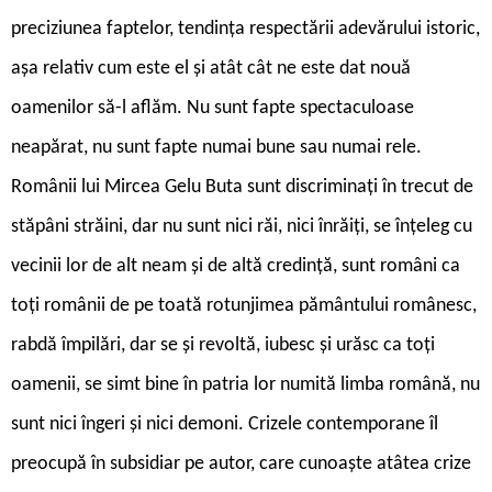
preciziunea faptelor, tendința respectării adevărului istoric,
așa relativ cum este el și atât cât ne este dat nouă
oamenilor să-l aflăm. Nu sunt fapte spectaculoase
neapărat, nu sunt fapte numai bune sau numai rele.
Românii lui Mircea Gelu Buta sunt discriminați în trecut de
stăpâni străini, dar nu sunt nici răi, nici înrăiți, se înțeleg cu
vecinii lor de alt neam și de altă credință, sunt români ca
toți românii de pe toată rotunjimea pământului românesc,
rabdă împilări, dar se și revoltă, iubesc și urăsc ca toți
oamenii, se simt bine în patria lor numită limba română, nu
sunt nici îngeri și nici demoni. Crizele contemporane îl
preocupă în subsidiar pe autor, care cunoaște atâtea crize