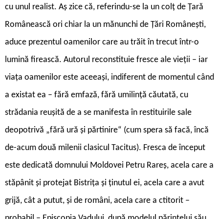
cu unul realist. Aș zice că, referindu-se la un colț de Țară
Românească ori chiar la un mănunchi de Țări Românești,
aduce prezentul oamenilor care au trăit în trecut într-o
lumină firească. Autorul reconstituie fresce ale vieții – iar
viața oamenilor este aceeași, indiferent de momentul când
a existat ea – fără emfază, fără umilință căutată, cu
strădania reușită de a se manifesta în restituirile sale
deopotrivă „fără ură și părtinire“ (cum spera să facă, încă
de-acum două milenii clasicul Tacitus). Fresca de început
este dedicată domnului Moldovei Petru Rareș, acela care a
stăpânit și protejat Bistrița și ținutul ei, acela care a avut
grijă, cât a putut, și de români, acela care a ctitorit –
probabil – Episcopia Vadului, după modelul părintelui său