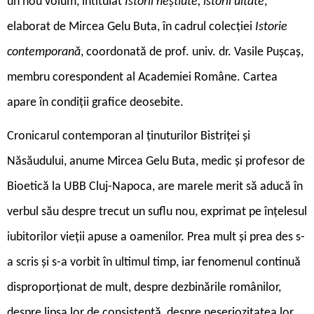
un nou volum, intitulat
Istorii neștiute, istorii uitate
,
elaborat de Mircea Gelu Buta, în cadrul colecției
Istorie
contemporană
, coordonată de prof. univ. dr. Vasile Pușcaș,
membru corespondent al Academiei Române. Cartea
apare în condiții grafice deosebite.
Cronicarul contemporan al ținuturilor Bistriței și
Năsăudului, anume Mircea Gelu Buta, medic și profesor de
Bioetică la UBB Cluj-Napoca, are marele merit să aducă în
verbul său despre trecut un suflu nou, exprimat pe înțelesul
iubitorilor vieții apuse a oamenilor. Prea mult și prea des s-
a scris și s-a vorbit în ultimul timp, iar fenomenul continuă
disproporționat de mult, despre dezbinările românilor,
despre lipsa lor de consistență, despre neseriozitatea lor,