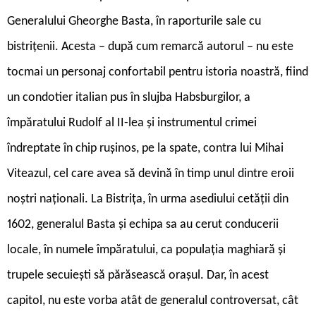
Generalului Gheorghe Basta, în raporturile sale cu
bistrițenii. Acesta – după cum remarcă autorul – nu este
tocmai un personaj confortabil pentru istoria noastră, fiind
un condotier italian pus în slujba Habsburgilor, a
împăratului Rudolf al II-lea și instrumentul crimei
îndreptate în chip rușinos, pe la spate, contra lui Mihai
Viteazul, cel care avea să devină în timp unul dintre eroii
noștri naționali. La Bistrița, în urma asediului cetății din
1602, generalul Basta și echipa sa au cerut conducerii
locale, în numele împăratului, ca populația maghiară și
trupele secuiești să părăsească orașul. Dar, în acest
capitol, nu este vorba atât de generalul controversat, cât