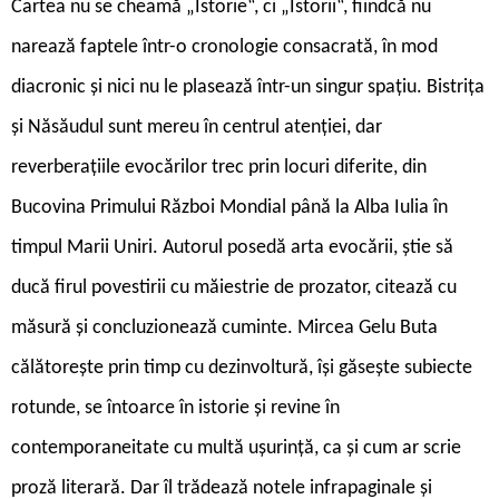
C
artea nu se cheamă „Istorie“, ci „Istorii“, fiindcă nu
narează faptele într-o cronologie consacrată, în mod
diacronic și nici nu le plasează într-un singur spațiu. Bistrița
și Năsăudul sunt mereu în centrul atenției, dar
reverberațiile evocărilor trec prin locuri diferite, din
Bucovina Primului Război Mondial până la Alba Iulia în
timpul Marii Uniri. Autorul posedă arta evocării, știe să
ducă firul povestirii cu măiestrie de prozator, citează cu
măsură și concluzionează cuminte. Mircea Gelu Buta
călătorește prin timp cu dezinvoltură, își găsește subiecte
rotunde, se întoarce în istorie și revine în
contemporaneitate cu multă ușurință, ca și cum ar scrie
proză literară. Dar îl trădează notele infrapaginale și