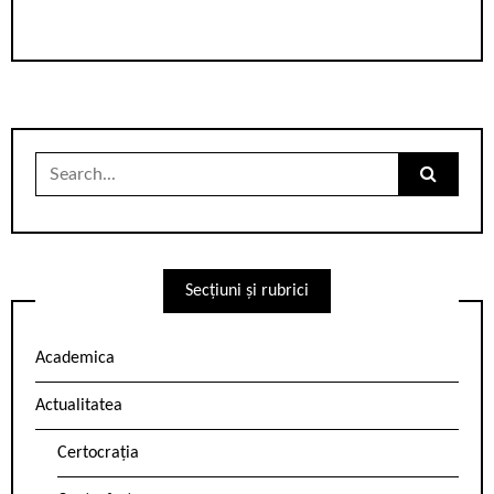
Search
for:
Secțiuni și rubrici
Academica
Actualitatea
Certocrația