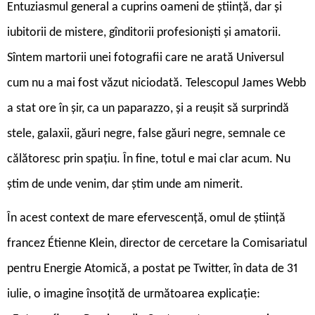
Entuziasmul general a cuprins oameni de știință, dar și
iubitorii de mistere, gînditorii profesioniști și amatorii.
Sîntem martorii unei fotografii care ne arată Universul
cum nu a mai fost văzut niciodată. Telescopul James Webb
a stat ore în șir, ca un paparazzo, și a reușit să surprindă
stele, galaxii, găuri negre, false găuri negre, semnale ce
călătoresc prin spațiu. În fine, totul e mai clar acum. Nu
știm de unde venim, dar știm unde am nimerit.
În acest context de mare efervescență, omul de știință
francez Étienne Klein, director de cercetare la Comisariatul
pentru Energie Atomică, a postat pe Twitter, în data de 31
iulie, o imagine însoțită de următoarea explicație: