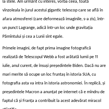
la stele. Am urmărit cu interes, vorba ceea, toată
vînzoleala în jurul acestui gigantic telescop care se află în
afara atmosferei (care deformează imaginile, s-a zis), într-
un punct Lagrange, adică într-un loc unde gravitația
Pămîntului și cea a Lunii sînt egale.
Primele imagini, de fapt prima imagine fotografică
realizată de Telescopul Webb a fost arătată lumii pe 11
iulie, anul curent, de însuși președintele Biden. Dacă nu are
mari merite să ocupe un loc fruntaș în istoria SUA, cu
fotografia asta va intra în istoria astronomiei. În replică, și
președintele Macron a anunțat pe internet că e mîndru de
faptul că și Franța a contribuit la acest adevărat miracol