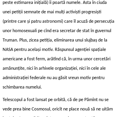
peste estimarea inițială) îi poartă numele. Asta în ciuda
unei petiții semnate de mai mulți activiști progresiști
(printre care și patru astronomi) care îl acuză de persecuția
unor homosexuali pe cînd era secretar de stat în guvernul
Truman. Plus, zicea petiția, eliminarea unui slujbaș de la
NASA pentru același motiv. Răspunsul agenției spațiale
americane a fost ferm, arătînd că, în urma unor cercetări
amănunțite, nici în arhivele organizației, nici în cele ale
administrației federale nu au găsit vreun motiv pentru
schimbarea numelui.
Telescopul a fost lansat pe orbită, că de pe Pămînt nu se
vede prea bine Cosmosul, oricît ne place nouă să ne uităm