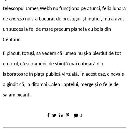
telescopul James Webb nu funcționa pe atunci, felia lunară
de
chorizo
nu s-a bucurat de prestigiul științific și nu a avut
un succes la fel de mare precum planeta cu boia din
Centaur.
E plăcut, totuși, să vedem că lumea nu și-a pierdut de tot
umorul, că și oamenii de știință mai coboară din
laboratoare în piața publică virtuală. În acest caz, cineva s-
a gîndit că, la ditamai Calea Laptelui, merge și o felie de
salam picant.
0