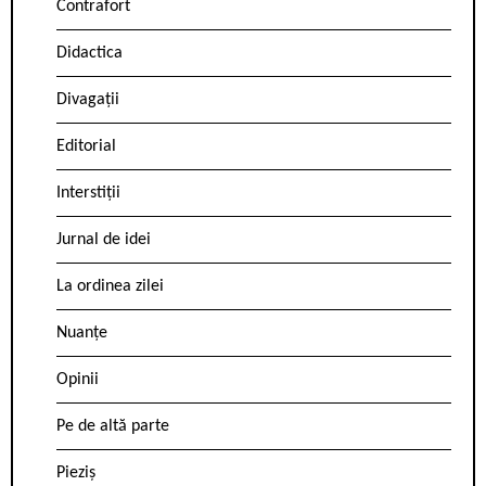
Contrafort
Didactica
Divagații
Editorial
Interstiții
Jurnal de idei
La ordinea zilei
Nuanțe
Opinii
Pe de altă parte
Pieziș