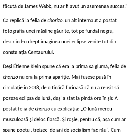
făcută de James Webb, nu ar fi avut un asemenea succes.“
Ca replică la felia de
chorizo
, un alt internaut a postat
fotografia unei măsline găurite, tot pe fundal negru,
descriind-o drept imaginea unei eclipse venite tot din
constelația Centaurului.
Deși Étienne Klein spune că era la prima sa glumă, felia de
chorizo
nu era la prima apariție. Mai fusese pusă în
circulație în 2018, de o tînără furioasă că nu a reușit să
pozeze eclipsa de lună, deși a stat la pîndă ore în șir. A
postat felia de
chorizo
cu explicația: „O lună mereu
musculoasă și deloc flască. Și roșie, pentru că, așa cum ar
spune poetul, treizeci de ani de socialism fac rău“. Cum