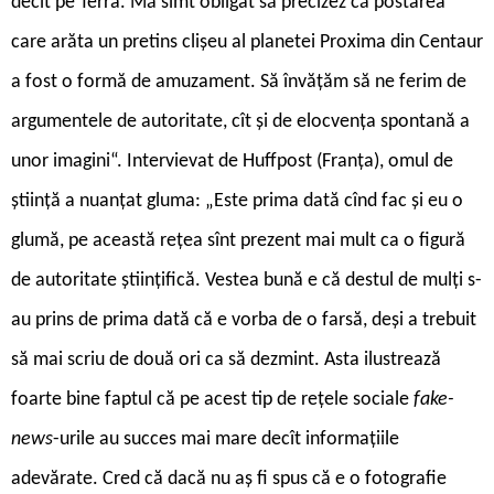
decît pe Terra. Mă simt obligat să precizez că postarea
care arăta un pretins clișeu al planetei Proxima din Centaur
a fost o formă de amuzament. Să învățăm să ne ferim de
argumentele de autoritate, cît și de elocvența spontană a
unor imagini“. Intervievat de Huffpost (Franța), omul de
știință a nuanțat gluma: „Este prima dată cînd fac și eu o
glumă, pe această rețea sînt prezent mai mult ca o figură
de autoritate științifică. Vestea bună e că destul de mulți s-
au prins de prima dată că e vorba de o farsă, deși a trebuit
să mai scriu de două ori ca să dezmint. Asta ilustrează
foarte bine faptul că pe acest tip de rețele sociale
fake-
news
-urile au succes mai mare decît informațiile
adevărate. Cred că dacă nu aș fi spus că e o fotografie