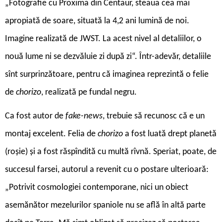
„Fotografie cu Proxima din Centaur, steaua cea mai
apropiată de soare, situată la 4,2 ani lumină de noi.
Imagine realizată de JWST. La acest nivel al detaliilor, o
nouă lume ni se dezvăluie zi după zi“. Într-adevăr, detaliile
sînt surprinzătoare, pentru că imaginea reprezintă o felie
de
chorizo
, realizată pe fundal negru.
Ca fost autor de
fake-news
, trebuie să recunosc că e un
montaj excelent. Felia de
chorizo
a fost luată drept planetă
(roșie) și a fost răspîndită cu multă rîvnă. Speriat, poate, de
succesul farsei, autorul a revenit cu o postare ulterioară:
„Potrivit cosmologiei contemporane, nici un obiect
asemănător mezelurilor spaniole nu se află în altă parte