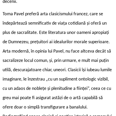
decenii.
Toma Pavel preferă arta clasicismului francez, care se
îndepărtează semnificativ de viața cotidiană și oferă un
plus de sacralitate. Este literatura unor oameni apropiați
de Dumnezeu, prețuitori ai idealurilor morale superioare.
Arta modernă, în opinia lui Pavel, nu face altceva decât să
sacralizeze locul comun, și, prin urmare, e mult mai puțin
utilă, descurajatoare chiar, uneori. Clasicii își iubeau lumile
imaginare, le înzestrau „cu un supliment ontologic vizibil,
cu un adaos de noblețe și plenitudine a ființei“, ceea ce cu
greu mai poate fi asigurat astăzi de o artă capabilă să
ofere doar o simplă transfigurare a banalului.