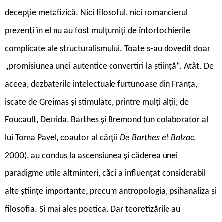
decepție metafizică. Nici filosoful, nici romancierul
prezenți în el nu au fost mulțumiți de întortochierile
complicate ale structuralismului. Toate s-au dovedit doar
„promisiunea unei autentice convertiri la știință“. Atât. De
aceea, dezbaterile intelectuale furtunoase din Franța,
iscate de Greimas și stimulate, printre mulți alții, de
Foucault, Derrida, Barthes și Bremond (un colaborator al
lui Toma Pavel, coautor al cărții
De Barthes et Balzac
,
2000), au condus la ascensiunea și căderea unei
paradigme utile altminteri, căci a influențat considerabil
alte științe importante, precum antropologia, psihanaliza și
filosofia. Și mai ales poetica. Dar teoretizările au