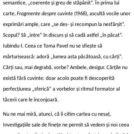
semantice, „coerente și greu de stăpânit“. În prima lui
carte,
Fragmente despre cuvinte
(1968), ascultă vocile unor
exprimări ample, care „se des- și recompun la nesfârșit“.
Scopul? Să „intre“ în discurs și să cadă astfel „în păcat“.
Iubindu-l. Ceea ce Toma Pavel nu se sfiește să
mărturisească: adoră „lumea asta păcătoasă, cu cărţi“.
Cărți sau, mai degrabă, vorbe? Ambele, desigur. Cărțile nu
există fără cuvinte: doar acolo poate fi descoperită
perfecțiunea „sferică“ a vorbelor și ritmul formator al
tăcerii care le înconjoară.
Nu ne mai miră, atunci, că îi citim cartea cu nesaț.
Investigațiile sale de finețe ne permit să vedem și noi ceea