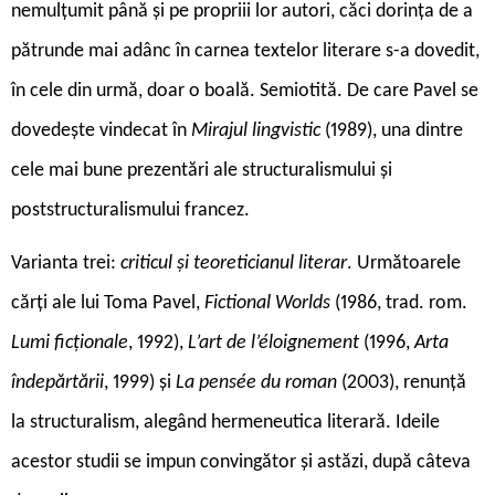
nemulțumit până și pe propriii lor autori, căci dorința de a
pătrunde mai adânc în carnea textelor literare s-a dovedit,
în cele din urmă, doar o boală. Semiotită. De care Pavel se
dovedește vindecat în
Mirajul lingvistic
(1989), una dintre
cele mai bune prezentări ale structuralismului și
poststructuralismului francez.
Varianta trei:
criticul și teoreticianul literar
. Următoarele
cărţi ale lui Toma Pavel,
Fictional Worlds
(1986, trad. rom.
Lumi ficționale
, 1992),
L’art de l’éloignement
(1996,
Arta
îndepărtării
, 1999) și
La pensée du roman
(2003), renunță
la structuralism, alegând hermeneutica literară. Ideile
acestor studii se impun convingător și astăzi, după câteva