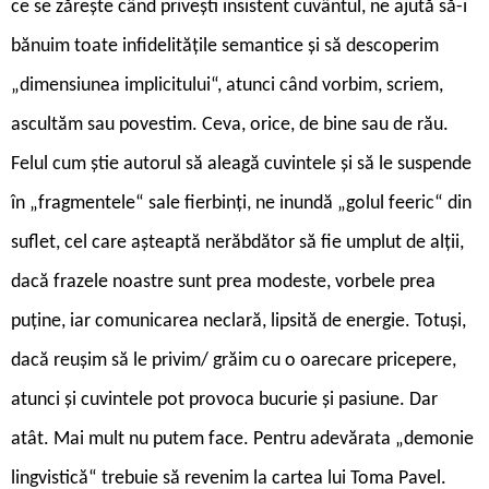
ce se zărește când privești insistent cuvântul, ne ajută să-i
bănuim toate infidelitățile semantice și să descoperim
„dimensiunea implicitului“, atunci când vorbim, scriem,
ascultăm sau povestim. Ceva, orice, de bine sau de rău.
Felul cum știe autorul să aleagă cuvintele și să le suspende
în „fragmentele“ sale fierbinți, ne inundă „golul feeric“ din
suflet, cel care așteaptă nerăbdător să fie umplut de alții,
dacă frazele noastre sunt prea modeste, vorbele prea
puține, iar comunicarea neclară, lipsită de energie. Totuși,
dacă reușim să le privim/ grăim cu o oarecare pricepere,
atunci și cuvintele pot provoca bucurie și pasiune. Dar
atât. Mai mult nu putem face. Pentru adevărata „demonie
lingvistică“ trebuie să revenim la cartea lui Toma Pavel.