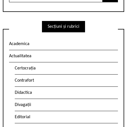
for:
Secțiuni și rubrici
Academica
Actualitatea
Certocrația
Contrafort
Didactica
Divagații
Editorial