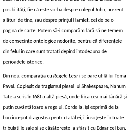
posibilități, fie că este vorba despre colegul John, prezent
alături de tine, sau despre prințul Hamlet, cel de pe o
pagină de carte. Putem să-i comparăm fără să ne temem
de consecințe ontologice nedorite, pentru că diferențele
din felul în care sunt tratați depind întodeauna de
perioadele istorice.
Din nou, comparația cu
Regele Lear
i se pare utilă lui Toma
Pavel. Copleșit de tragismul piesei lui Shakespeare, Nahum
Tate a scris în 1681 o altă piesă, unde fiica cea mai tânără și
puțin cuvântătoare a regelui, Cordelia, își exprimă de la
bun început dragostea pentru tatăl ei, îl însoțește în toate
tribulațiile sale și se căsătorește la sfârșit cu Edgar cel bun.