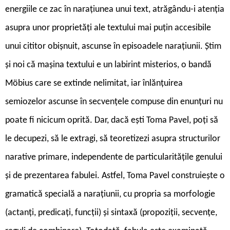
energiile ce zac în narațiunea unui text, atrăgându-i atenția
asupra unor proprietăți ale textului mai puțin accesibile
unui cititor obișnuit, ascunse în episoadele narațiunii. Știm
și noi că mașina textului e un labirint misterios, o bandă
Möbius care se extinde nelimitat, iar înlănţuirea
semiozelor ascunse în secvenţele compuse din enunţuri nu
poate fi nicicum oprită. Dar, dacă ești Toma Pavel, poți să
le decupezi, să le extragi, să teoretizezi asupra structurilor
narative primare, independente de particularităţile genului
şi de prezentarea fabulei. Astfel, Toma Pavel construiește o
gramatică specială a naraţiunii, cu propria sa morfologie
(actanţi, predicaţi, funcţii) şi sintaxă (propoziţii, secvenţe,