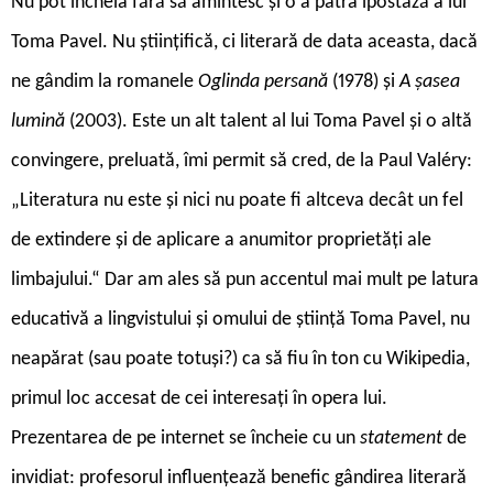
N
u pot încheia fără să amintesc și o a patra ipostază a lui
Toma Pavel. Nu științifică, ci literară de data aceasta, dacă
ne gândim la romanele
Oglinda persană
(1978) și
A șasea
lumină
(2003). Este un alt talent al lui Toma Pavel și o altă
convingere, preluată, îmi permit să cred, de la Paul Valéry:
„Literatura nu este şi nici nu poate fi altceva decât un fel
de extindere şi de aplicare a anumitor proprietăţi ale
limbajului.“ Dar am ales să pun accentul mai mult pe latura
educativă a lingvistului și omului de știință Toma Pavel, nu
neapărat (sau poate totuși?) ca să fiu în ton cu Wikipedia,
primul loc accesat de cei interesați în opera lui.
Prezentarea de pe internet se încheie cu un
statement
de
invidiat: profesorul influențează benefic gândirea literară