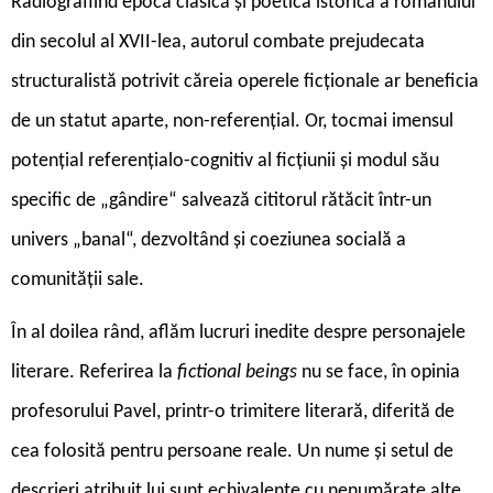
Radiografiind epoca clasică și poetica istorică a romanului
din secolul al XVII-lea, autorul combate prejudecata
structuralistă potrivit căreia operele ficționale ar beneficia
de un statut aparte, non-referențial. Or, tocmai imensul
potențial referențialo-cognitiv al ficțiunii și modul său
specific de „gândire“ salvează cititorul rătăcit într-un
univers „banal“, dezvoltând și coeziunea socială a
comunității sale.
În al doilea rând, aflăm lucruri inedite despre personajele
literare. Referirea la
fictional beings
nu se face, în opinia
profesorului Pavel, printr-o trimitere literară, diferită de
cea folosită pentru persoane reale. Un nume și setul de
descrieri atribuit lui sunt echivalente cu nenumărate alte