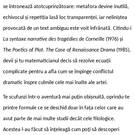
se întronează atotcuprinzătoare: metafora devine inutilă,
echivocul și repetiția lasă loc transparenței, iar neliniștea
provocată de un text ambiguu este voit înfrânată. Citindu-i
La syntaxe narrative des tragédies de Corneille
(1976) şi
The Poetics of Plot. The Case of Renaissance Drama
(1985),
devii și tu matematicianul decis să rezolve ecuații
complicate pentru a afla cum se împinge conflictul
dramatic înspre culmile cele mai înalte ale artei.
Te scufunzi într-o aventură mai puțin obișnuită, oprindu-te
printre formule ce se deschid doar în fața celor care au
avut parte de mai multe studii decât cele filologice.
Acestea l-au făcut să înțeleagă cum poți să descoperi