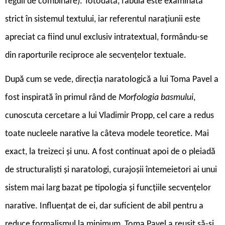
reguli de combinare). Totodată, fabula este examinată
strict în sistemul textului, iar referentul naraţiunii este
apreciat ca fiind unul exclusiv intratextual, formându-se
din raporturile reciproce ale secvenţelor textuale.
D
upă cum se vede, direcţia naratologică a lui Toma Pavel a
fost inspirată în primul rând de
Morfologia basmului
,
cunoscuta cercetare a lui Vladimir Propp, cel care a redus
toate nucleele narative la câteva modele teoretice. Mai
exact, la treizeci și unu. A fost continuat apoi de o pleiadă
de structuraliști și naratologi, curajoșii întemeietori ai unui
sistem mai larg bazat pe tipologia şi funcţiile secvenţelor
narative. Influențat de ei, dar suficient de abil pentru a
reduce formalismul la minimum, Toma Pavel a reușit să-și