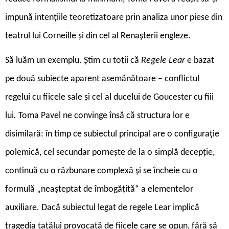
impună intențiile teoretizatoare prin analiza unor piese din
teatrul lui Corneille și din cel al Renașterii engleze.
Să luăm un exemplu. Știm cu toții că
Regele Lear
e bazat
pe două subiecte aparent asemănătoare – conflictul
regelui cu fiicele sale și cel al ducelui de Goucester cu fiii
lui
.
Toma Pavel ne convinge însă că structura lor e
disimilară: în timp ce subiectul principal are o configurație
polemică, cel secundar pornește de la o simplă decepție,
continuă cu o răzbunare complexă și se încheie cu o
formulă „neașteptat de îmbogățită“ a elementelor
auxiliare. Dacă subiectul legat de regele Lear implică
tragedia tatălui provocată de fiicele care se opun, fără să