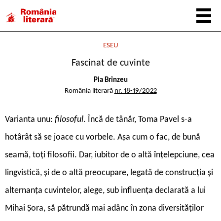
ESEU
Fascinat de cuvinte
Pia Brînzeu
România literară
nr. 18-19/2022
V
arianta unu:
filosoful
. Încă de tânăr, Toma Pavel s-a
hotârât să se joace cu vorbele. Așa cum o fac, de bună
seamă, toți filosofii. Dar, iubitor de o altă înțelepciune, cea
lingvistică, și de o altă preocupare, legată de construcția și
alternanța cuvintelor, alege, sub influența declarată a lui
Mihai Șora, să pătrundă mai adânc în zona diversităților