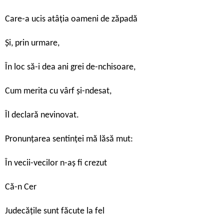
Care-a ucis atâția oameni de zăpadă
Și, prin urmare,
În loc să-i dea ani grei de-nchisoare,
Cum merita cu vârf și-ndesat,
Îl declară nevinovat.
Pronunțarea sentinței mă lăsă mut:
În vecii-vecilor n-aș fi crezut
Că-n Cer
Judecățile sunt făcute la fel