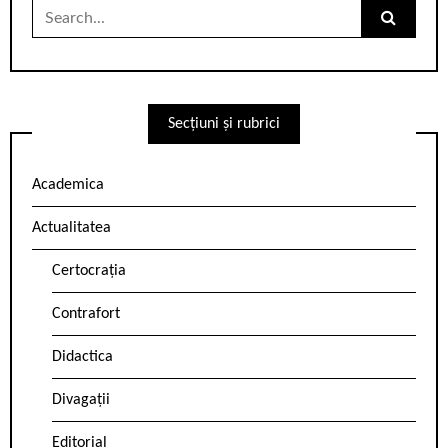
Search
for:
Secțiuni și rubrici
Academica
Actualitatea
Certocrația
Contrafort
Didactica
Divagații
Editorial