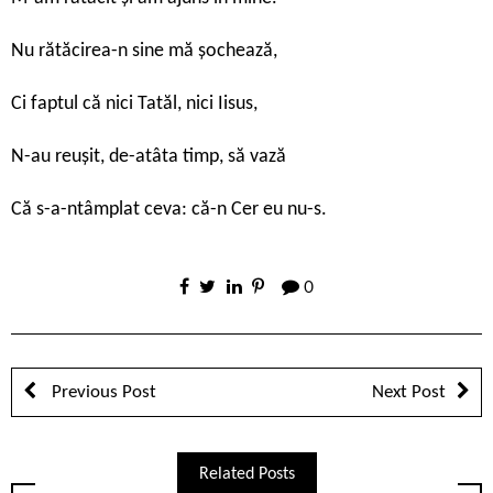
Nu rătăcirea-n sine mă șochează,
Ci faptul că nici Tatăl, nici Iisus,
N-au reușit, de-atâta timp, să vază
Că s-a-ntâmplat ceva: că-n Cer eu nu-s.
0
Previous Post
Next Post
Related Posts