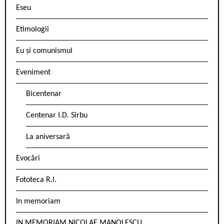
Eseu
Etimologii
Eu și comunismul
Eveniment
Bicentenar
Centenar I.D. Sîrbu
La aniversară
Evocări
Fototeca R.l.
In memoriam
IN MEMORIAM NICOLAE MANOLESCU