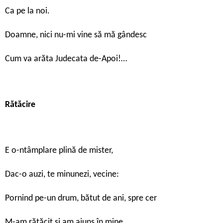
Ca pe la noi.
Doamne, nici nu-mi vine să mă gândesc
Cum va arăta Judecata de-Apoi!…
Rătăcire
E o-ntâmplare plină de mister,
Dac-o auzi, te minunezi, vecine:
Pornind pe-un drum, bătut de ani, spre cer
M-am rătăcit și am ajuns în mine.