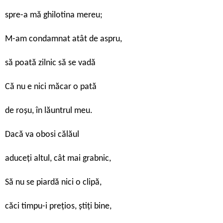
spre-a mă ghilotina mereu;
M-am condamnat atât de aspru,
să poată zilnic să se vadă
Că nu e nici măcar o pată
de roșu, în lăuntrul meu.
Dacă va obosi călăul
aduceți altul, cât mai grabnic,
Să nu se piardă nici o clipă,
căci timpu-i prețios, știți bine,