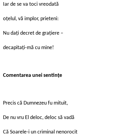
Iar de se va toci vreodată
oțelul, vă implor, prieteni:
Nu dați decret de grațiere –
decapitați-mă cu mine!
Comentarea unei sentințe
Precis că Dumnezeu fu mituit,
De nu vru El deloc, deloc să vadă
Că Soarele-i un criminal nenorocit