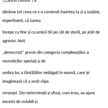
(„cancel culture“) a
dărâma tot ceea ce s-a construit înaintea ta și a susține,
impertinent, că lumea
începe cu tine și cu amicii tăi pe cât de sterili, pe atât de
agresivi. Noii
democrați“ provin din categoria complexaților, a
„
nevroticilor speriați și de
umbra lor, a tăntălăilor nebăgați în seamă, care își
imaginează că a sosit clipa
revanșei. Din neterminați și sfioși, cum erau, au ajuns
excesiv de volubili și