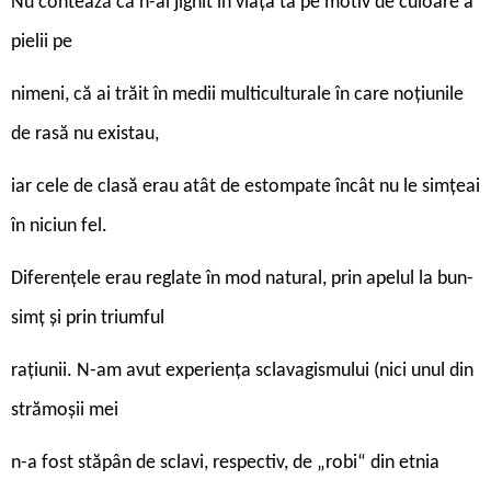
Nu contează că n-ai jignit în viața ta pe motiv de culoare a
pielii pe
nimeni, că ai trăit în medii multiculturale în care noțiunile
de rasă nu existau,
iar cele de clasă erau atât de estompate încât nu le simțeai
în niciun fel.
Diferențele erau reglate în mod natural, prin apelul la bun-
simț și prin triumful
rațiunii. N-am avut experiența sclavagismului (nici unul din
strămoșii mei
n-a fost stăpân de sclavi, respectiv, de „robi“ din etnia