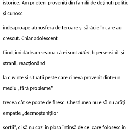
istorice. Am prieteni proveniți din familii de deținuți politic
și cunosc
îndeaproape atmosfera de teroare și sărăcie în care au
crescut. Chiar adolescent
fiind, îmi dădeam seama că ei sunt
altfel
, hipersensibili și
stranii, reacționând
la cuvinte și situații peste care cineva provenit dintr-un
mediu „fără probleme“
trecea cât se poate de firesc. Chestiunea nu e să nu arăți
empatie „dezmoșteniților
sorții“, ci să nu cazi în plasa întinsă de cei care folosesc în