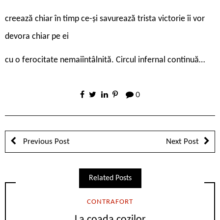
creează chiar în timp ce-și savurează trista victorie îi vor
devora chiar pe ei
cu o ferocitate nemaiîntâlnită. Circul infernal continuă…
0
Previous Post
Next Post
Related Posts
CONTRAFORT
La coada cozilor