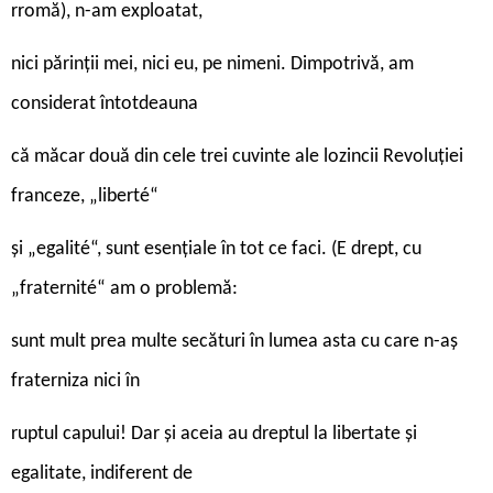
rromă), n-am exploatat,
nici părinții mei, nici eu, pe nimeni. Dimpotrivă, am
considerat întotdeauna
că măcar două din cele trei cuvinte ale lozincii Revoluției
franceze, „liberté“
și „egalité“, sunt esențiale în tot ce faci. (E drept, cu
„fraternité“ am o problemă:
sunt mult prea multe secături în lumea asta cu care n-aș
fraterniza nici în
ruptul capului! Dar și aceia au dreptul la libertate și
egalitate, indiferent de