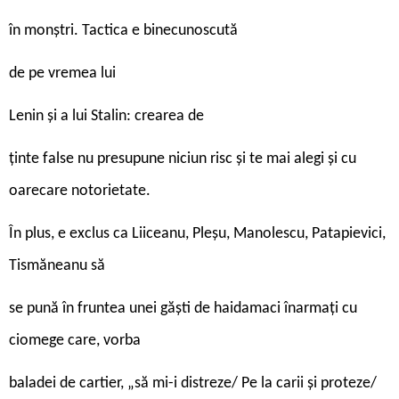
în monștri. Tactica e binecunoscută
de pe vremea lui
Lenin și a lui Stalin: crearea de
ținte false nu presupune niciun risc și te mai alegi și cu
oarecare notorietate.
În plus, e exclus ca Liiceanu, Pleșu, Manolescu, Patapievici,
Tismăneanu să
se pună în fruntea unei găști de haidamaci înarmați cu
ciomege care, vorba
baladei de cartier, „să mi-i distreze/ Pe la carii și proteze/