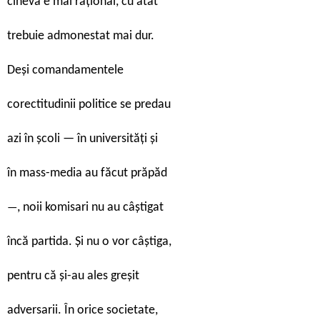
cineva e mai rațional, cu atât
trebuie admonestat mai dur.
Deși comandamentele
corectitudinii politice se predau
azi în școli — în universități și
în mass-media au făcut prăpăd
, noii komisari nu au câștigat
—
încă partida. Și nu o vor câștiga,
pentru că și-au ales greșit
adversarii. În orice societate,