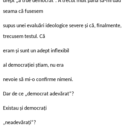
drept „a true democrat“. A trecut mult până să-mi dau
seama că fusesem
supus unei evaluări ideologice severe și că, finalmente,
trecusem testul. Că
eram și sunt un adept inflexibil
al democrației știam, nu era
nevoie să mi-o confirme nimeni.
Dar de ce „democrat adevărat“?
Existau și democrați
neadevărați“?
„