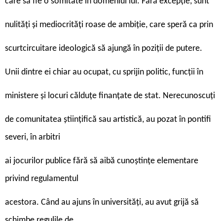
care să fie o somitate în domeniul lui. Fără excepție, sunt
nulități și mediocrități roase de ambiție, care speră ca prin
scurtcircuitare ideologică să ajungă în poziții de putere.
Unii dintre ei chiar au ocupat, cu sprijin politic, funcții în
ministere și locuri călduțe finanțate de stat. Nerecunoscuți
de comunitatea științifică sau artistică, au pozat în pontifi
severi, în arbitri
ai jocurilor publice fără să aibă cunoștințe elementare
privind regulamentul
acestora. Când au ajuns în universități, au avut grijă să
schimbe regulile de