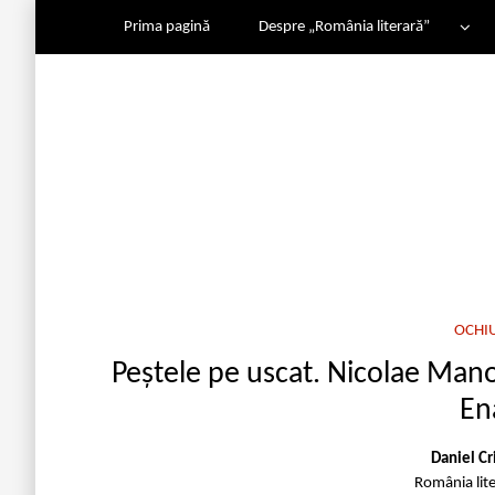
Prima pagină
Despre „România literară”
OCHI
Peștele pe uscat. Nicolae Manol
En
Daniel C
România lit