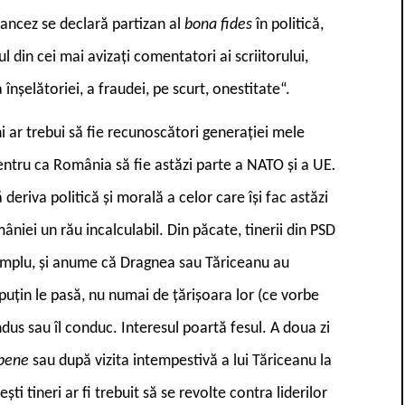
rancez se declară partizan al
bona fides
în politică,
din cei mai avizați comentatori ai scriitorului,
 înșelătoriei, a fraudei, pe scurt, onestitate“.
eni ar trebui să fie recunoscători generației mele
entru ca România să fie astăzi parte a NATO și a UE
.
 deriva politică și morală a celor care își fac astăzi
iei un rău incalculabil. Din păcate, tinerii din PSD
simplu, și anume că Dragnea sau Tăriceanu au
 puțin le pasă, nu numai de țărișoara lor (ce vorbe
ndus sau îl conduc. Interesul poartă fesul. A doua zi
opene
sau după vizita intempestivă a lui Tăriceanu la
ști tineri ar fi trebuit să se revolte contra liderilor