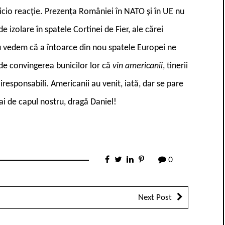
 nicio reacție. Prezența României în NATO și în UE nu
 izolare în spatele Cortinei de Fier, ale cărei
 nu vedem că a întoarce din nou spatele Europei ne
 de convingerea bunicilor lor că
vin americanii
, tinerii
ii iresponsabili. Americanii au venit, iată, dar se pare
Vai de capul nostru, dragă Daniel!
0
Next Post