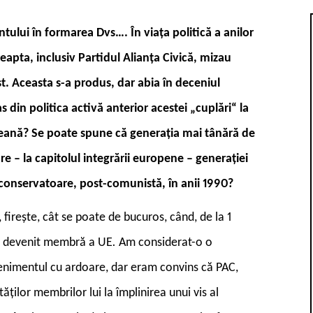
ntului în formarea Dvs….
În viața politică a anilor
apta, inclusiv Partidul Alianța Civică, mizau
st. Aceasta s-a produs, dar abia în deceniul
s din politica activă anterior acestei „cuplări“ la
peană?
Se poate spune că generația mai tânără de
re – la capitolul integrării europene – generației
 conservatoare, post-comunistă, în anii 1990?
, firește, cât se poate de bucuros, când, de la 1
 a devenit membră a UE
.
Am considerat-o o
enimentul cu ardoare, dar eram convins că PAC,
ților membrilor lui la împlinirea unui vis al