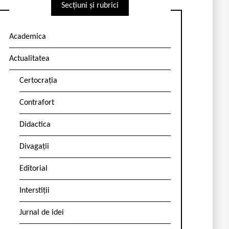
Secțiuni și rubrici
Academica
Actualitatea
Certocrația
Contrafort
Didactica
Divagații
Editorial
Interstiții
Jurnal de idei