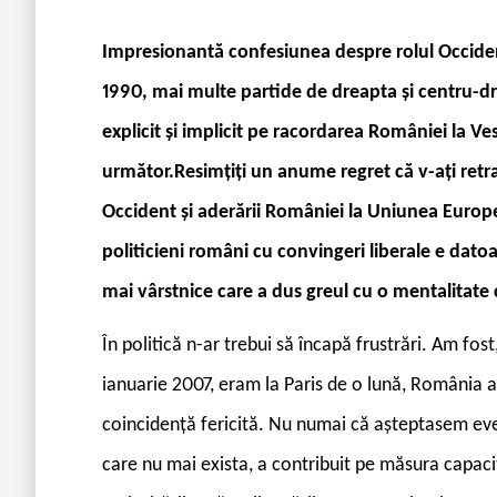
Impresionantă confesiunea despre rolul Occide
1990, mai multe partide de dreapta și centru-dre
explicit și implicit pe racordarea României la Ve
următor.
Resimțiți un anume regret că v-ați retra
Occident și aderării României la Uniunea Euro
politicieni români cu convingeri liberale e datoa
mai vârstnice care a dus greul cu o mentalitate
Î
n politică n-ar trebui să încapă frustrări. Am fost
ianuarie 2007, eram la Paris de o lună, România
coincidență fericită. Nu numai că așteptasem ev
care nu mai exista, a contribuit pe măsura capacită