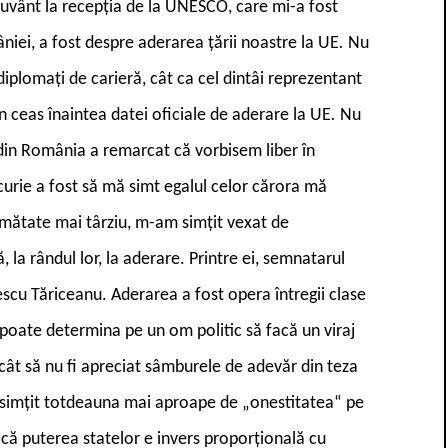
 cuvânt la recepția de la UNESCO, care mi-a fost
iei, a fost despre aderarea țării noastre la UE
.
Nu
iplomați de carieră, cât ca cel dintâi reprezentant
un ceas înaintea datei oficiale de aderare la UE
.
Nu
 din România a remarcat că vorbisem liber în
curie a fost să mă simt egalul celor cărora mă
mătate mai târziu, m-am simțit vexat de
 la rândul lor, la aderare. Printre ei, semnatarul
pescu Tăriceanu. Aderarea a fost opera întregii clase
poate determina pe un om politic să facă un viraj
ncât să nu fi apreciat sâmburele de adevăr din teza
m simțit totdeauna mai aproape de „onestitatea“ pe
că puterea statelor e invers proporțională cu