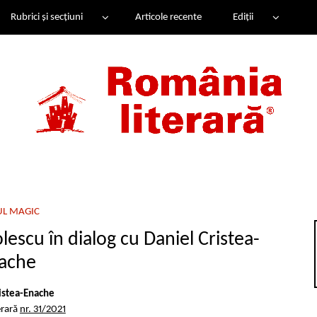
Rubrici și secțiuni
Articole recente
Ediții
UL MAGIC
escu în dialog cu Daniel Cristea-
ache
ristea-Enache
erară
nr. 31/2021