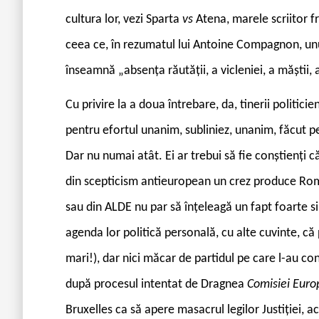
cultura lor, vezi Sparta
vs
Atena, marele scriitor f
ceea ce, în rezumatul lui Antoine Compagnon, unul 
înseamnă „absența răutății, a vicleniei, a măștii, a
Cu privire la a doua întrebare, da, tinerii politici
pentru efortul unanim, subliniez, unanim, făcut p
Dar nu numai atât. Ei ar trebui să fie conștienți că
din scepticism antieuropean un crez produce Român
sau din ALDE nu par să înțeleagă un fapt foarte 
agenda lor politică personală, cu alte cuvinte, că
mari!), dar nici măcar de partidul pe care l-au co
după procesul intentat de Dragnea
Comisiei Eur
Bruxelles ca să apere masacrul legilor Justiției, ace