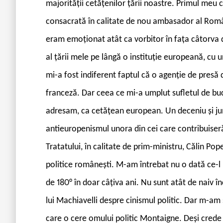
majorității cetățenilor țării noastre. Primul meu
consacrată în calitate de nou ambasador al Român
eram emoționat atât ca vorbitor în fața câtorva d
al țării mele pe lângă o instituție europeană, cu 
mi-a fost indiferent faptul că o agenție de presă
franceză. Dar ceea ce mi-a umplut sufletul de bu
adresam, ca cetățean european. Un deceniu și ju
antieuropenismul unora din cei care contribuiseră,
Tratatului, în calitate de prim-ministru, Călin Po
politice românești. M-am întrebat nu o dată ce-l 
de 180° în doar câțiva ani. Nu sunt atât de naiv î
lui Machiavelli despre cinismul politic. Dar m-a
care o cere omului politic Montaigne. Deși crede 