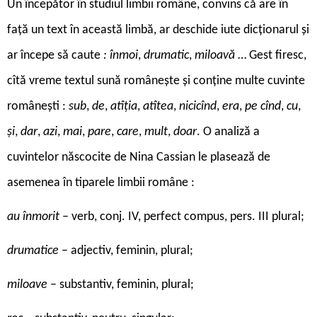
Un începător în studiul limbii române, convins că are în
față un text în această limbă, ar deschide iute dicționarul și
ar începe să caute
: înmoi
,
drumatic
,
miloavă
… Gest firesc,
cîtă vreme textul sună românește și conține multe cuvinte
românești :
sub
,
de
,
atîția
,
atîtea
,
nicicînd
,
era
,
pe cînd
,
cu
,
și
,
dar
,
azi
,
mai
,
pare
,
care
,
mult
,
doar
. O analiză a
cuvintelor născocite de Nina Cassian le plasează de
asemenea în tiparele limbii române :
au înmorit
– verb, conj. IV, perfect compus, pers. III plural;
drumatice
– adjectiv, feminin, plural;
miloave
– substantiv, feminin, plural;