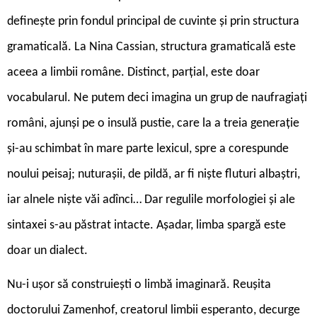
definește prin fondul principal de cuvinte și prin structura
gramaticală. La Nina Cassian, structura gramaticală este
aceea a limbii române. Distinct, parțial, este doar
vocabularul. Ne putem deci imagina un grup de naufragiați
români, ajunși pe o insulă pustie, care la a treia generație
și-au schimbat în mare parte lexicul, spre a corespunde
noului peisaj; nuturașii, de pildă, ar fi niște fluturi albaștri,
iar alnele niște văi adînci… Dar regulile morfologiei și ale
sintaxei s-au păstrat intacte. Așadar, limba spargă este
doar un dialect.
Nu-i ușor să construiești o limbă imaginară. Reușita
doctorului Zamenhof, creatorul limbii esperanto, decurge