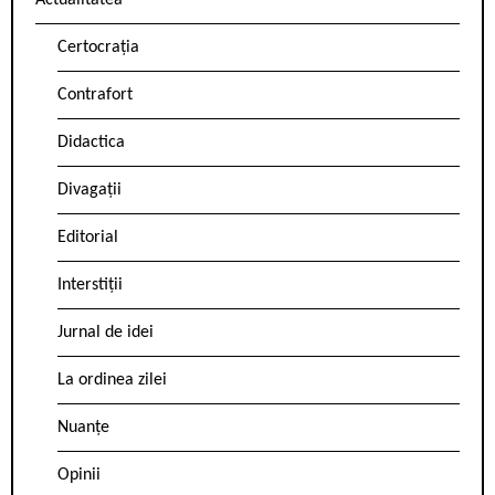
Actualitatea
Certocrația
Contrafort
Didactica
Divagații
Editorial
Interstiții
Jurnal de idei
La ordinea zilei
Nuanțe
Opinii