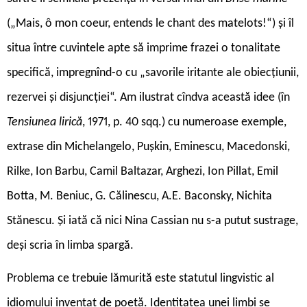
(„Mais, ô mon coeur, entends le chant des matelots!“) și îl
situa între cuvintele apte să imprime frazei o tonalitate
specifică, impregnînd-o cu „savorile iritante ale obiecțiunii,
rezervei și disjuncției“. Am ilustrat cîndva această idee (în
Tensiunea lirică
, 1971, p. 40 sqq.) cu numeroase exemple,
extrase din Michelangelo, Pușkin, Eminescu, Macedonski,
Rilke, Ion Barbu, Camil Baltazar, Arghezi, Ion Pillat, Emil
Botta, M. Beniuc, G. Călinescu, A.E. Baconsky, Nichita
Stănescu. Și iată că nici Nina Cassian nu s-a putut sustrage,
deși scria în limba spargă.
Problema ce trebuie lămurită este statutul lingvistic al
idiomului inventat de poetă. Identitatea unei limbi se