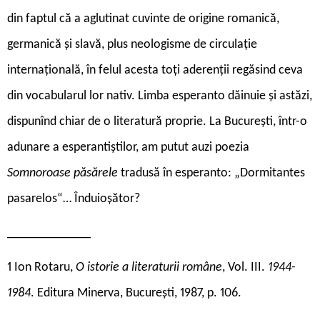
din faptul că a aglutinat cuvinte de origine romanică,
germanică și slavă, plus neologisme de circulație
internațională, în felul acesta toți aderenții regăsind ceva
din vocabularul lor nativ. Limba esperanto dăinuie și astăzi,
dispunînd chiar de o literatură proprie. La București, într-o
adunare a esperantiștilor, am putut auzi poezia
Somnoroase păsărele
tradusă în esperanto: „Dormitantes
pasarelos“… Înduioșător?
_____________
1 Ion Rotaru,
O istorie a literaturii române
, Vol. III.
1944-
1984
. Editura Minerva, București, 1987, p. 106.