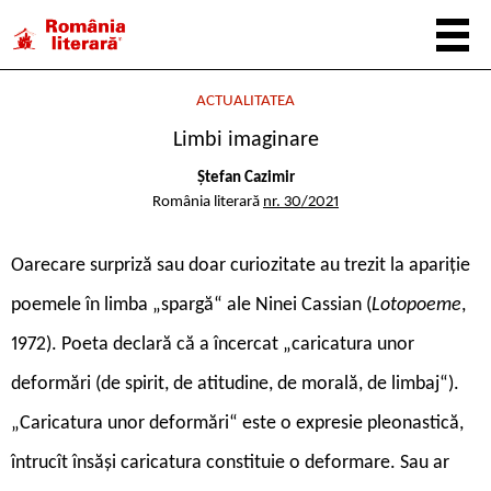
ACTUALITATEA
Limbi imaginare
Ștefan Cazimir
România literară
nr. 30/2021
O
arecare surpriză sau doar curiozitate au trezit la apariție
poemele în limba „spargă“ ale Ninei Cassian (
Lotopoeme
,
1972). Poeta declară că a încercat „caricatura unor
deformări (de spirit, de atitudine, de morală, de limbaj“).
„Caricatura unor deformări“ este o expresie pleonastică,
întrucît însăși caricatura constituie o deformare. Sau ar